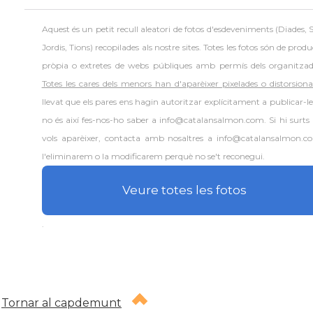
Aquest és un petit recull aleatori de
fotos d'esdeveniments (Diades, 
Jordis, Tions) recopilades als nostre sites. Totes les fotos són de prod
pròpia o extretes de webs públiques amb permís dels organitzad
Totes les cares dels menors han d'aparèixer pixelades o distorsion
llevat que els pares ens hagin autoritzar explícitament a publicar-les
no és així fes-nos-ho saber a info@catalansalmon.com. Si hi surts 
vols aparèixer, contacta amb nosaltres a info@catalansalmon.c
l'eliminarem o la modificarem perquè no se't reconegui.
Veure totes les fotos
.
Tornar al capdemunt