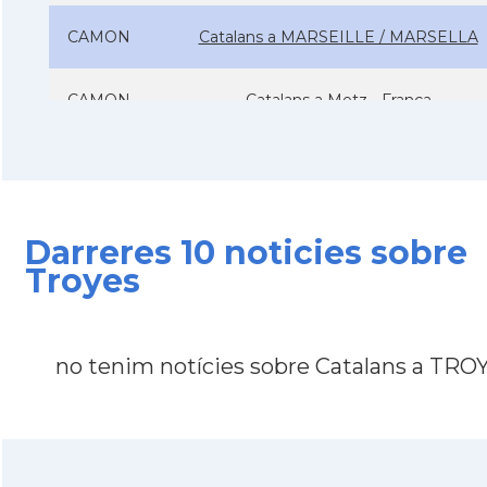
CAMON
Catalans a MARSEILLE / MARSELLA
CAMON
Catalans a Metz - França
CAMON
Catalans a Montpellier - França
CAMON
Catalans a NANCY
Darreres 10 noticies sobre
Troyes
CAMON
Catalans a Nantes
CAMON
Catalans a Nice, Niça
no tenim notícies sobre Catalans a TRO
CAMON
CATALANS A PARIS
CAMON
Catalans a PERPINYA