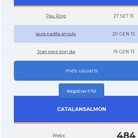
Pau Roig
27 SET 15
laura padilla angulo
20 GEN 13
Joan pere bon dia
19 GEN 13
més usuaris
Registrar-t'hi!
CATALANSALMON
484
Webs