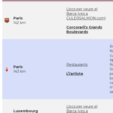
Llocs per veure el
Barça (ves a
Paris
CULERSALMON.com)
142 km
Corcoran\'s Grands
Boulevards
R
f
c
tí
Restaurants
f
Paris
S
143 km
L\'artiste
p
bo
c
m
s
Llocs per veure el
Luxembourg
Barça (ves a