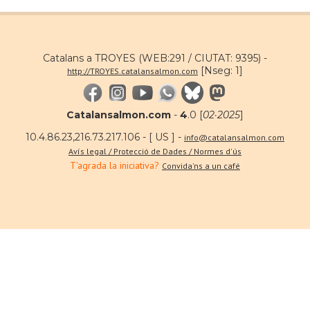
Catalans a TROYES (WEB:291 / CIUTAT: 9395) -
[Nseg: 1]
http://TROYES.catalansalmon.com
Catalansalmon.com
-
4
.0 [
02·2025
]
10.4.86.23,216.73.217.106 - [ US ] -
info@catalansalmon.com
Avís legal / Protecció de Dades / Normes d'ús
T'agrada la iniciativa?
Convida'ns a un café