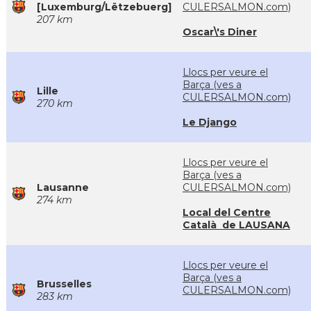
[Luxemburg/Lëtzebuerg]
CULERSALMON.com)
207 km
Oscar\'s Diner
Llocs per veure el
Barça (ves a
Lille
CULERSALMON.com)
270 km
Le Django
Llocs per veure el
Barça (ves a
Lausanne
CULERSALMON.com)
274 km
Local del Centre
Català de LAUSANA
Llocs per veure el
Barça (ves a
Brusselles
CULERSALMON.com)
283 km