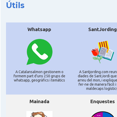
Útils
CAMON
Catalans a REIMS
CAMON
Catalans a RENNES
Whatsapp
SantJording
CAMON
Catalans a Rouen
CAMON
Catalans a STRASBOURG
A Catalansalmon gestionem o
A Santjording.com reun
CAMON
Catalans a Toulouse
formem part d'uns 250 grups de
diades de SantJordi que
whatsapp, geogràfics i temàtics
arreu del mon, i expliq
fer-ne de manera fàcil i
CAMON
Catalans a TROYES
maldecaps logí­stic
Mainada
Enquestes
Ateneu Català de l'Eurodistrict Strasbour
Casal
Ortenau