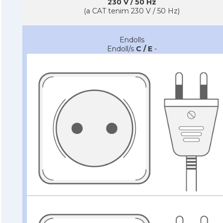
230 V / 50 Hz
(a CAT tenim 230 V / 50 Hz)
Endolls
Endoll/s
C / E
-