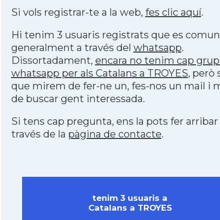
Si vols registrar-te a la web,
fes clic aquí
.
Hi tenim 3 usuaris registrats que es comu
generalment a través del
whatsapp
.
Dissortadament,
encara no tenim cap grup
whatsapp per als Catalans a TROYES
, però 
que mirem de fer-ne un, fes-nos un mail i
de buscar gent interessada.
Si tens cap pregunta, ens la pots fer arribar
través de la
pàgina de contacte
.
tenim 3 usuaris a
Catalans a TROYES