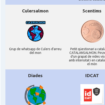
Consolat
Consolat general a Pau
Culersalmon
5centims
Consolat
Consolat general a Perpinyà
Consolat
Consolat general a Strasbourg
Consolat
Consolat general a Toulouse
Grup de whatsapp de Culers d'arreu
Petit qüestionari a cata
del mon
CATALANSALMON. Pinze
d'un grapat de vides vi
amb intensitat i en català
Ambaixada
Ambaixada espanyola a França
el món
* + ambaixades i consolats
Diades
IDCAT