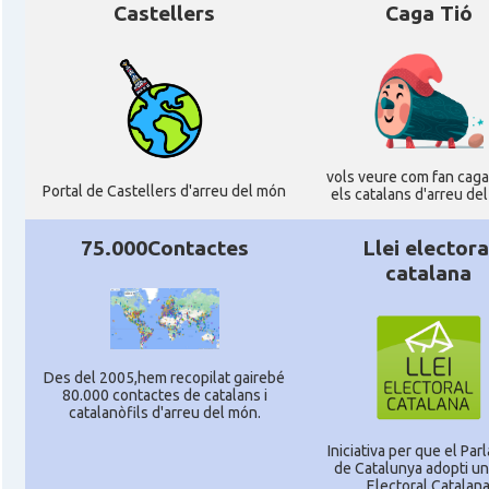
Castellers
Caga Tió
Acció
Oficina d'ACCIÓ Paris
Delegació
Delegació del Govern a França
Consolat
Consolat general a Bayonne
vols veure com fan cagar
Portal de Castellers d'arreu del món
els catalans d'arreu de
Consolat
Consolat general a Bordeaux
75.000Contactes
Llei electora
catalana
Consolat
Consolat general a Lyon
Consolat
Consolat general a Marseille
Des del 2005,hem recopilat gairebé
80.000 contactes de catalans i
Consolat
Consolat general a Montpellier
catalanòfils d'arreu del món.
Iniciativa per que el Pa
Consolat
Consolat general a Paris
de Catalunya adopti un
Electoral Catalan