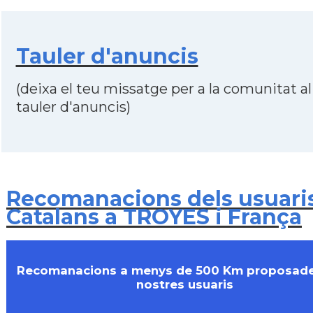
Tauler d'anuncis
(deixa el teu missatge per a la comunitat al
tauler d'anuncis)
Recomanacions dels usuari
Catalans a TROYES i França
Recomanacions a menys de 500 Km proposade
nostres usuaris