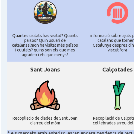
Quantes ciutats has visitat? Quants
informació sobre ajuts p
paisos? Quin usuari de
catalans que tornen
catalansalmon ha visitat més països
Catalunya despres d'
i cuutats? quins son els que mes
viscut fora
agraden i els que menys?
Sant Joans
Calçotades
Recopliacio de diades de Sant Joan
Recopilació de Calçot
d'arreu del móm
cel.lebrades arreu de
* els marcats amb asterisc, estan encara pendents de recu