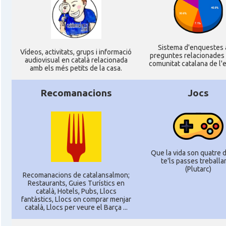
Casal Català de Grenoble (Maison de
Casal
Catalogne)
Sistema d'enquestes
Casal
Casal Català de Nantes "Tirant lo Blanc\"
Ví­deos, activitats, grups i informació
preguntes relacionades
audiovisual en català relacionada
comunitat catalana de l'e
amb els més petits de la casa.
Casal
Casal Català de Tolosa de Llenguadoc
Recomanacions
Jocs
Casal
Casal de Catalunya de París
Casal
Centre Català d'Occitània
Que la vida son quatre di
te'ls passes treballan
Centre Cultural Català - Casal Jaume I d
(Plutarc)
Casal
Recomanacions de catalansalmon;
Perpinyà
Restaurants, Guies Turístics en
català, Hotels, Pubs, Llocs
fantàstics, Llocs on comprar menjar
Casal
Cercle Català de Marsella
català, Llocs per veure el Barça ...