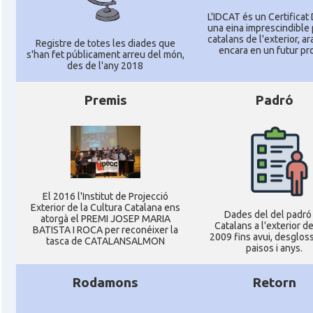
L'IDCAT és un Certificat D
una eina imprescindible 
catalans de l'exterior, ar
Registre de totes les diades que
encara en un futur pr
s'han fet públicament arreu del món,
des de l'any 2018
Premis
Padró
El 2016 l'Institut de Projecció
Exterior de la Cultura Catalana ens
Dades del del padró
atorgà el PREMI JOSEP MARIA
Catalans a l'exterior d
BATISTA I ROCA per reconéixer la
2009 fins avui, desglos
tasca de CATALANSALMON
paisos i anys.
Rodamons
Retorn