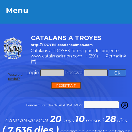
Menu
Menu
CATALANS A TROYES
http://TROYES.catalansalmon.com
Catalans a TROYES forma part del projecte
www.catalansalmon.com
- (291) -
Permalink
(#)
Login
Passwd
Password
perdut?
REGISTRA'T
Buscar ciutat de CATALANSALMON:
20
10
28
CATALANSALMON:
anys
mesos i
dies
( 7.636 dies )
posant en contacte catalans