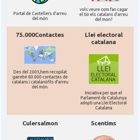
vols veure com fan cagar
Portal de Castellers d'arreu
el tió els catalans d'arreu
del món
del mon?
75.000Contactes
Llei electoral
catalana
Des del 2005,hem recopilat
gairebé 80.000 contactes de
catalans i catalanòfils d'arreu
del món.
Iniciativa per que el
Parlament de Catalunya
adopti una Llei Electoral
Catalana
Culersalmon
5centims