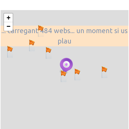
+
−
... carregant 484 webs... un moment si us
plau