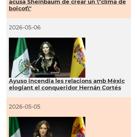
acusa Sheinbaum de crear un \"clima de
boicot\"
2026-05-06
Ayuso incendia les relacions amb Mèxic
elogiant el conqueridor Hernán Cortés
2026-05-05