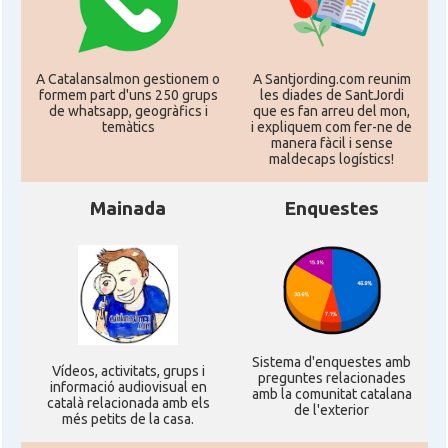
A Catalansalmon gestionem o
A Santjording.com reunim
formem part d'uns 250 grups
les diades de SantJordi
de whatsapp, geogràfics i
que es fan arreu del mon,
temàtics
i expliquem com fer-ne de
manera fàcil i sense
maldecaps logí­stics!
Mainada
Enquestes
Sistema d'enquestes amb
Ví­deos, activitats, grups i
preguntes relacionades
informació audiovisual en
amb la comunitat catalana
català relacionada amb els
de l'exterior
més petits de la casa.