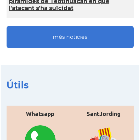
piràmides de Teotihuacán en què
l'atacant s'ha suïcidat
més noticies
Útils
Whatsapp
SantJording