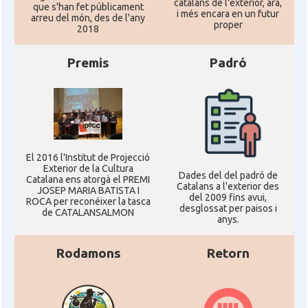
catalans de l'exterior, ara,
que s'han fet públicament
i més encara en un futur
arreu del món, des de l'any
proper
2018
Premis
Padró
El 2016 l'Institut de Projecció
Exterior de la Cultura
Dades del del padró de
Catalana ens atorgà el PREMI
Catalans a l'exterior des
JOSEP MARIA BATISTA I
del 2009 fins avui,
ROCA per reconéixer la tasca
desglossat per paisos i
de CATALANSALMON
anys.
Rodamons
Retorn