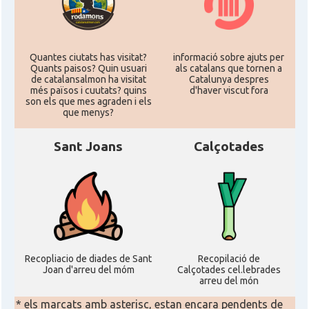
Quantes ciutats has visitat?
informació sobre ajuts per
Quants paisos? Quin usuari
als catalans que tornen a
de catalansalmon ha visitat
Catalunya despres
més països i cuutats? quins
d'haver viscut fora
son els que mes agraden i els
que menys?
Sant Joans
Calçotades
Recopliacio de diades de Sant
Recopilació de
Joan d'arreu del móm
Calçotades cel.lebrades
arreu del món
* els marcats amb asterisc, estan encara pendents de