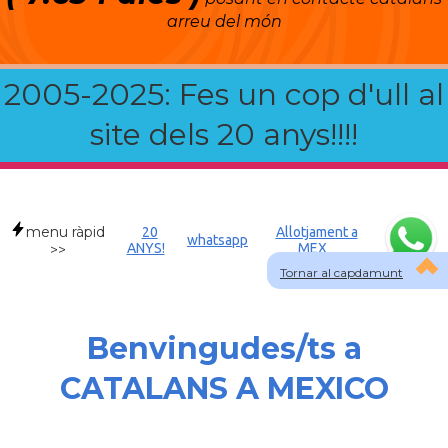
arreu del món
2005-2025: Fes un cop d'ull al
site dels 20 anys!!!!
menu ràpid
20
Allotjament a
whatsapp
ANYS!
MEX
>>
Tornar al capdamunt
Benvingudes/ts a
CATALANS A MEXICO