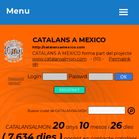
Menu
Menu
CATALANS A MEXICO
http://catalansamexico.com
CATALANS A MEXICO forma part del projecte
www.catalansalmon.com
- (10) -
Permalink
(#)
Login
Passwd
Password
perdut?
REGISTRA'T
Buscar ciutat de CATALANSALMON:
20
10
26
CATALANSALMON:
anys
mesos i
dies
( 7.634 dies )
posant en contacte catalans