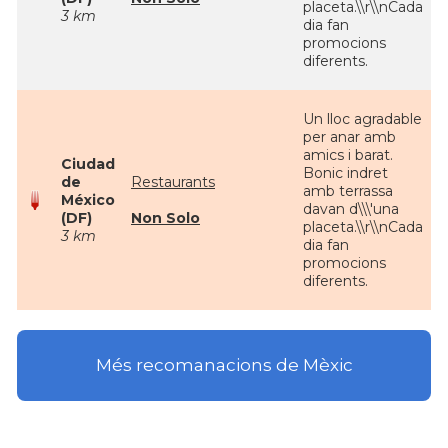
placeta.\\r\\nCada
3 km
dia fan
promocions
diferents.
Un lloc agradable
per anar amb
amics i barat.
Ciudad
Bonic indret
de
Restaurants
amb terrassa
México
davan d\\\'una
(DF)
Non Solo
placeta.\\r\\nCada
3 km
dia fan
promocions
diferents.
Més recomanacions de Mèxic