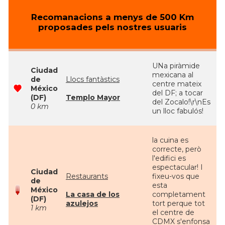
Recomanacions a menys de 500 Km
proposades pels nostres usuaris
UNa piràmide
Ciudad
mexicana al
de
Llocs fantàstics
centre mateix
México
del DF; a tocar
(DF)
Templo Mayor
del Zocalo!\r\nEs
0 km
un lloc fabulós!
la cuina es
correcte, però
l'edifici es
espectacular! I
Ciudad
Restaurants
fixeu-vos que
de
esta
México
La casa de los
completament
(DF)
azulejos
tort perque tot
1 km
el centre de
CDMX s'enfonsa