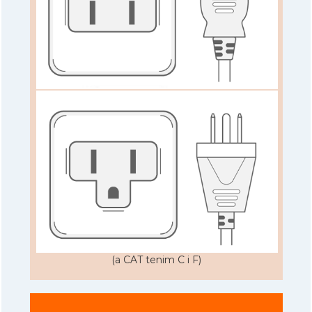
(a CAT tenim C i F)