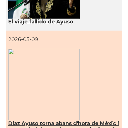
Consolat
Consolat general a Monterrey
Ambaixada
Embajada de España en México
El viaje fallido de Ayuso
* + ambaixades i consolats
2026-05-09
Díaz Ayuso torna abans d'hora de Mèxic i