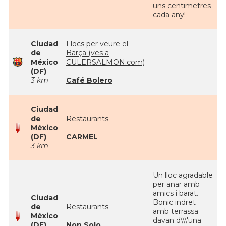
uns centimetres
cada any!
Ciudad
Llocs per veure el
de
Barça (ves a
México
CULERSALMON.com)
(DF)
3 km
Café Bolero
Ciudad
de
Restaurants
México
(DF)
CARMEL
3 km
Un lloc agradable
per anar amb
amics i barat.
Ciudad
Bonic indret
de
Restaurants
amb terrassa
México
davan d\\\'una
(DF)
Non Solo