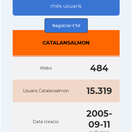
més usuaris
Registrar-t'hi!
CATALANSALMON
484
Webs
15.319
Usuaris Catalansalmon
2005-
Data creacio
09-11