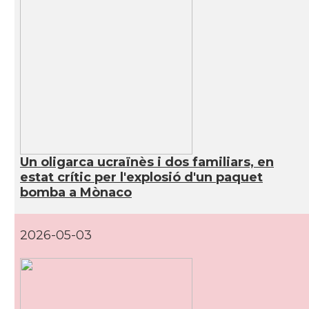
Un oligarca ucraïnès i dos familiars, en
estat crític per l'explosió d'un paquet
bomba a Mònaco
2026-05-03