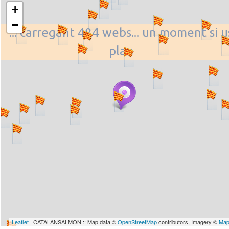
+
−
... carregant 484 webs... un moment si u
plau
Leaflet
| CATALANSALMON :: Map data ©
OpenStreetMap
contributors, Imagery ©
Map