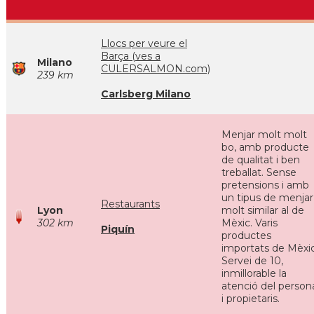
Llocs per veure el
Barça (ves a
Milano
CULERSALMON.com)
239 km
Carlsberg Milano
Menjar molt molt
bo, amb producte
de qualitat i ben
treballat. Sense
pretensions i amb
un tipus de menjar
Restaurants
Lyon
molt similar al de
302 km
Mèxic. Varis
Piquín
productes
importats de Mèxic
Servei de 10,
inmillorable la
atenció del person
i propietaris.