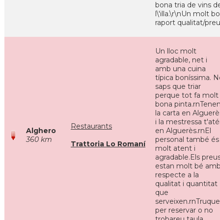
bona tria de vins d
l\'illa.\r\nUn molt b
raport qualitat/pre
Un lloc molt
agradable, net i
amb una cuina
típica boníssima. 
saps que triar
perque tot fa molt
bona pinta.rnTene
la carta en Alguerè
i la mestressa t'at
Restaurants
Alghero
en Alguerès.rnEl
360 km
personal també és
Trattoria Lo Romaní
molt atent i
agradable.Els preu
estan molt bé am
respecte a la
qualitat i quantitat
que
serveixen.rnTruqu
per reservar o no
trobareu taula.