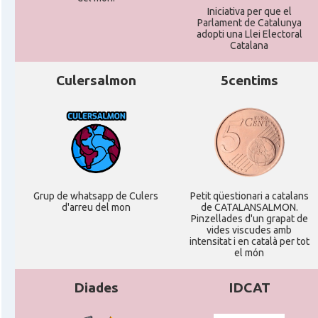
Iniciativa per que el
Parlament de Catalunya
adopti una Llei Electoral
Catalana
Culersalmon
5centims
Grup de whatsapp de Culers
Petit qüestionari a catalans
d'arreu del mon
de CATALANSALMON.
Pinzellades d'un grapat de
vides viscudes amb
intensitat i en català per tot
el món
Diades
IDCAT