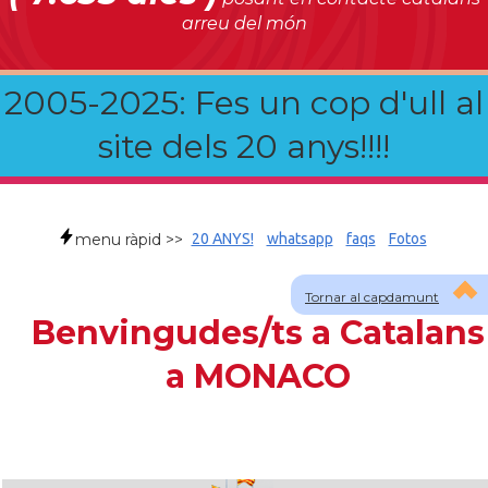
arreu del món
2005-2025: Fes un cop d'ull al
site dels 20 anys!!!!
menu ràpid >>
20 ANYS!
whatsapp
faqs
Fotos
Tornar al capdamunt
Benvingudes/ts a Catalans
a MONACO