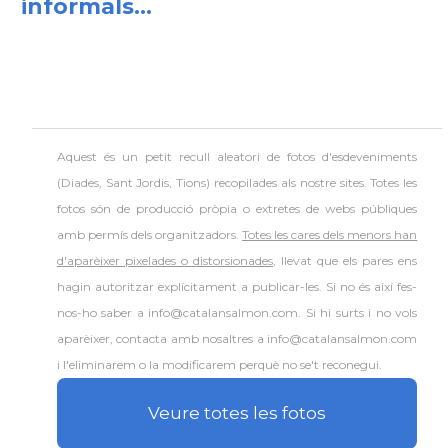
informals...
Aquest és un petit recull aleatori de
fotos d'esdeveniments
(Diades, Sant Jordis, Tions) recopilades als nostre sites. Totes les
fotos són de producció pròpia o extretes de webs públiques
amb permís dels organitzadors.
Totes les cares dels menors han
d'aparèixer pixelades o distorsionades
, llevat que els pares ens
hagin autoritzar explícitament a publicar-les. Si no és així fes-
nos-ho saber a info@catalansalmon.com. Si hi surts i no vols
aparèixer, contacta amb nosaltres a info@catalansalmon.com
i l'eliminarem o la modificarem perquè no se't reconegui.
Veure totes les fotos