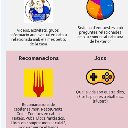
Sistema d'enquestes amb
Ví­deos, activitats, grups i
preguntes relacionades
informació audiovisual en català
amb la comunitat catalana
relacionada amb els més petits
de l'exterior
de la casa.
Recomanacions
Jocs
Que la vida son quatre dies,
i 3 te'ls passes treballant...
(Plutarc)
Recomanacions de
catalansalmon; Restaurants,
Guies Turístics en català,
Hotels, Pubs, Llocs fantàstics,
Llocs on comprar menjar català,
Llocs per veure el Barça ...