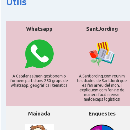
Útils
Whatsapp
SantJording
A Catalansalmon gestionem o
A Santjording.com reunim
formem part d'uns 250 grups de
les diades de SantJordi que
whatsapp, geogràfics i temàtics
es fan arreu del mon, i
expliquem com fer-ne de
manera fàcil i sense
maldecaps logí­stics!
Mainada
Enquestes