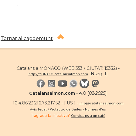
.
Tornar al capdemunt
Catalans a MONACO (WEB:353 / CIUTAT: 15332) -
[Nseg: 1]
http://MONACO.catalansalmon.com
Catalansalmon.com
-
4
.0 [
02·2025
]
10.4.86.23,216.73.217.52 - [ US ] -
info@catalansalmon.com
Avís legal / Protecció de Dades / Normes d'ús
T'agrada la iniciativa?
Convida'ns a un café