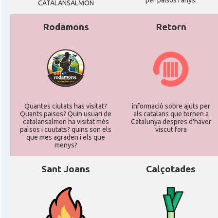
per paisos i anys.
CATALANSALMON
Rodamons
Retorn
Quantes ciutats has visitat?
informació sobre ajuts per
Quants paisos? Quin usuari de
als catalans que tornen a
catalansalmon ha visitat més
Catalunya despres d'haver
països i cuutats? quins son els
viscut fora
que mes agraden i els que
menys?
Sant Joans
Calçotades