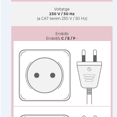
Voltatge
230 V / 50 Hz
(a CAT tenim 230 V / 50 Hz)
Endolls
Endoll/s
C / E / F
-