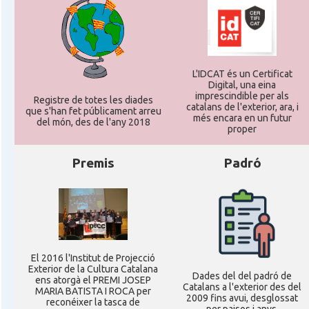
L'IDCAT és un Certificat
Digital, una eina
imprescindible per als
Registre de totes les diades
catalans de l'exterior, ara, i
que s'han fet públicament arreu
més encara en un futur
del món, des de l'any 2018
proper
Premis
Padró
El 2016 l'Institut de Projecció
Exterior de la Cultura Catalana
Dades del del padró de
ens atorgà el PREMI JOSEP
Catalans a l'exterior des del
MARIA BATISTA I ROCA per
2009 fins avui, desglossat
reconéixer la tasca de