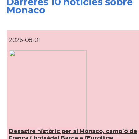
Darreres 10 noticies sobre
Monaco
2026-08-01
Desastre històric per al Mònaco, campió de
França i botxàdel Barça a l'Eurolliga