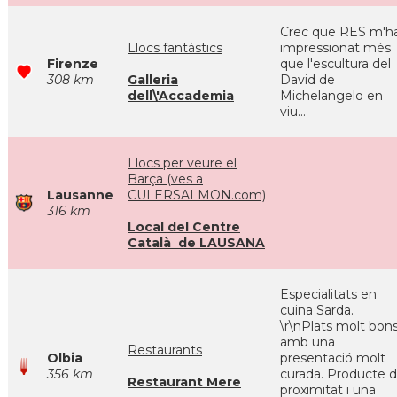
Crec que RES m'h
Llocs fantàstics
impressionat més
Firenze
que l'escultura del
308 km
Galleria
David de
dell\'Accademia
Michelangelo en
viu...
Llocs per veure el
Barça (ves a
Lausanne
CULERSALMON.com)
316 km
Local del Centre
Català de LAUSANA
Especialitats en
cuina Sarda.
\r\nPlats molt bon
amb una
Restaurants
Olbia
presentació molt
356 km
curada. Producte 
Restaurant Mere
proximitat i una