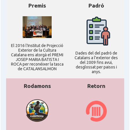
Premis
Padró
El 2016 l'Institut de Projecció
Exterior de la Cultura
Dades del del padró de
Catalana ens atorgà el PREMI
Catalans a l'exterior des
JOSEP MARIA BATISTA I
del 2009 fins avui,
ROCA per reconéixer la tasca
desglossat per paisos i
de CATALANSALMON
anys.
Rodamons
Retorn