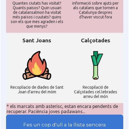
Quantes ciutats has visitat?
informació sobre ajuts per
Quants paisos? Quin usuari
als catalans que tornen a
de catalansalmon ha visitat
Catalunya despres
més països i cuutats? quins
d'haver viscut fora
son els que mes agraden i els
que menys?
Sant Joans
Calçotades
Recopliacio de diades de Sant
Recopilació de
Joan d'arreu del móm
Calçotades cel.lebrades
arreu del món
* els marcats amb asterisc, estan encara pendents de
recuperar. Paciència joves padawans...
Fes un cop d'ull a la llista sencera