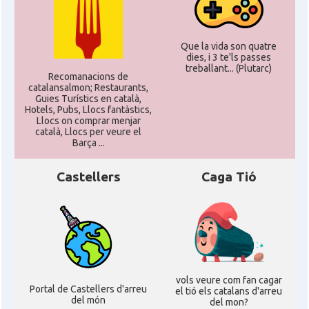
Que la vida son quatre
dies, i 3 te'ls passes
treballant... (Plutarc)
Recomanacions de
catalansalmon; Restaurants,
Guies Turístics en català,
Hotels, Pubs, Llocs fantàstics,
Llocs on comprar menjar
català, Llocs per veure el
Barça ...
Castellers
Caga Tió
vols veure com fan cagar
Portal de Castellers d'arreu
el tió els catalans d'arreu
del món
del mon?