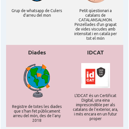
Grup de whatsapp de Culers
Petit qüestionari a
d'arreu del mon
catalans de
CATALANSALMON.
Pinzellades d'un grapat
de vides viscudes amb
intensitat i en català per
tot el món
Diades
IDCAT
L'IDCAT és un Certificat
Digital, una eina
imprescindible per als
Registre de totes les diades
catalans de l'exterior, ara,
que s'han fet públicament
i més encara en un futur
arreu del món, des de l'any
proper
2018