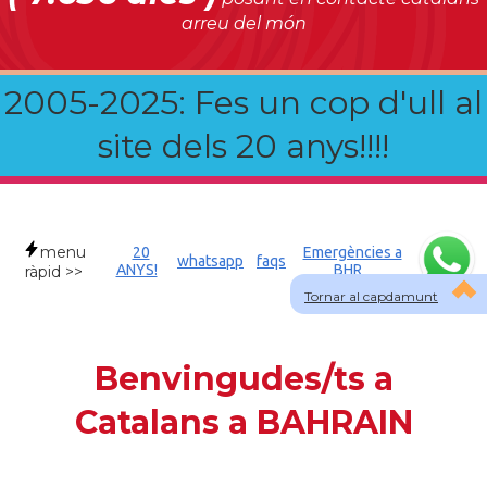
arreu del món
2005-2025: Fes un cop d'ull al
site dels 20 anys!!!!
menu
20
Emergències a
whatsapp
faqs
ANYS!
BHR
ràpid >>
Tornar al capdamunt
Benvingudes/ts a
Catalans a BAHRAIN