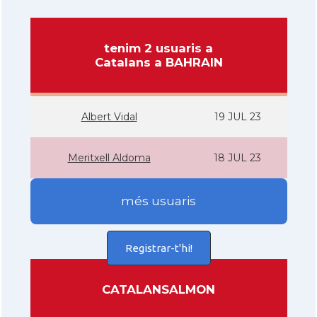
tenim 2 usuaris a
Catalans a BAHRAIN
Albert Vidal
19 JUL 23
Meritxell Aldoma
18 JUL 23
més usuaris
Registrar-t'hi!
CATALANSALMON