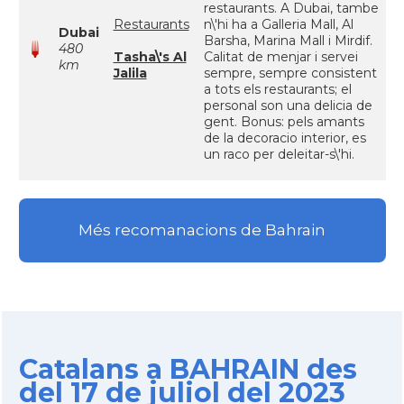
restaurants. A Dubai, tambe
Restaurants
n\'hi ha a Galleria Mall, Al
Dubai
Barsha, Marina Mall i Mirdif.
480
Tasha\'s Al
Calitat de menjar i servei
km
Jalila
sempre, sempre consistent
a tots els restaurants; el
personal son una delicia de
gent. Bonus: pels amants
de la decoracio interior, es
un raco per deleitar-s\'hi.
Més recomanacions de Bahrain
Catalans a BAHRAIN des
del 17 de juliol del 2023