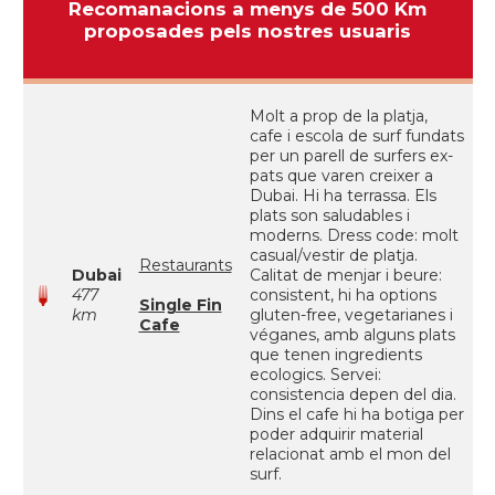
Recomanacions a menys de 500 Km
proposades pels nostres usuaris
Molt a prop de la platja,
cafe i escola de surf fundats
per un parell de surfers ex-
pats que varen creixer a
Dubai. Hi ha terrassa. Els
plats son saludables i
moderns. Dress code: molt
casual/vestir de platja.
Restaurants
Dubai
Calitat de menjar i beure:
477
consistent, hi ha options
Single Fin
km
gluten-free, vegetarianes i
Cafe
véganes, amb alguns plats
que tenen ingredients
ecologics. Servei:
consistencia depen del dia.
Dins el cafe hi ha botiga per
poder adquirir material
relacionat amb el mon del
surf.