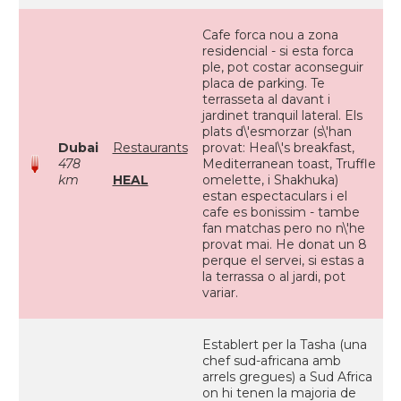
Cafe forca nou a zona
residencial - si esta forca
ple, pot costar aconseguir
placa de parking. Te
terrasseta al davant i
jardinet tranquil lateral. Els
plats d\'esmorzar (s\'han
Dubai
Restaurants
provat: Heal\'s breakfast,
478
Mediterranean toast, Truffle
km
HEAL
omelette, i Shakhuka)
estan espectaculars i el
cafe es bonissim - tambe
fan matchas pero no n\'he
provat mai. He donat un 8
perque el servei, si estas a
la terrassa o al jardi, pot
variar.
Establert per la Tasha (una
chef sud-africana amb
arrels gregues) a Sud Africa
on hi tenen la majoria de