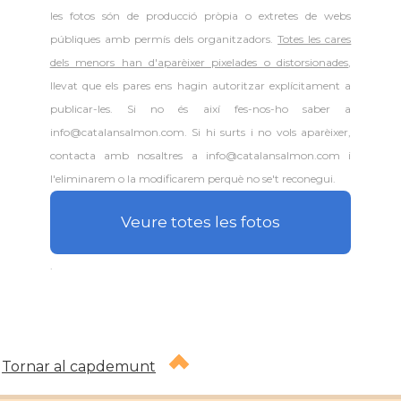
les fotos són de producció pròpia o extretes de webs
públiques amb permís dels organitzadors.
Totes les cares
dels menors han d'aparèixer pixelades o distorsionades
,
llevat que els pares ens hagin autoritzar explícitament a
publicar-les. Si no és així fes-nos-ho saber a
info@catalansalmon.com. Si hi surts i no vols aparèixer,
contacta amb nosaltres a info@catalansalmon.com i
l'eliminarem o la modificarem perquè no se't reconegui.
Veure totes les fotos
.
Tornar al capdemunt