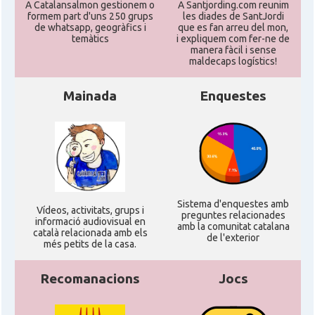
A Catalansalmon gestionem o
A Santjording.com reunim
formem part d'uns 250 grups
les diades de SantJordi
de whatsapp, geogràfics i
que es fan arreu del mon,
temàtics
i expliquem com fer-ne de
manera fàcil i sense
maldecaps logí­stics!
Mainada
Enquestes
Sistema d'enquestes amb
Ví­deos, activitats, grups i
preguntes relacionades
informació audiovisual en
amb la comunitat catalana
català relacionada amb els
de l'exterior
més petits de la casa.
Recomanacions
Jocs