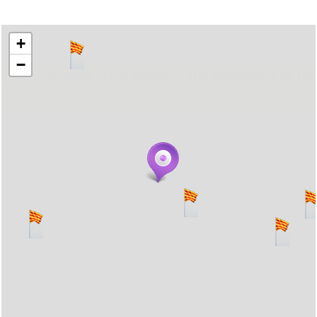
+
−
... carregant 484 webs... un moment si us
plau