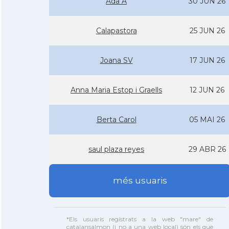
Ada A
30 JUN 26
Calapastora
25 JUN 26
Joana SV
17 JUN 26
Anna Maria Estop i Graells
12 JUN 26
Berta Carol
05 MAI 26
saul plaza reyes
29 ABR 26
més usuaris
*Els usuaris registrats a la web "mare" de
catalansalmon (i no a una web local) són els que