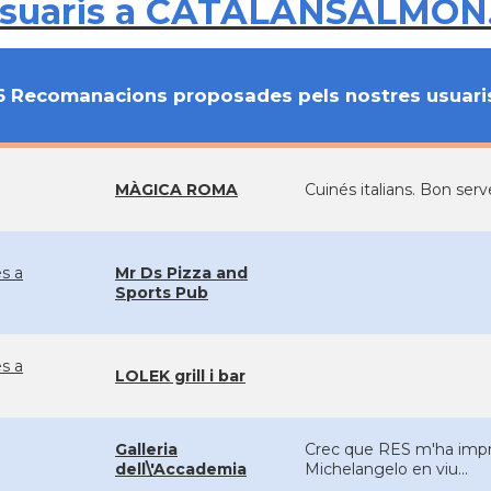
usuaris a CATALANSALMON
6 Recomanacions proposades pels nostres usuari
MÀGICA ROMA
Cuinés italians. Bon serve
es a
Mr Ds Pizza and
Sports Pub
es a
LOLEK grill i bar
Galleria
Crec que RES m'ha impre
dell\'Accademia
Michelangelo en viu...