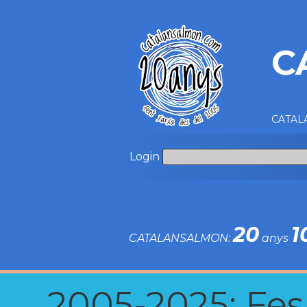
C
CATALA
Login
20
1
CATALANSALMON:
anys
2005-2025: Fes u