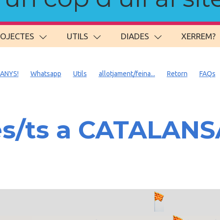
ROJECTES
UTILS
DIADES
XERREM?
 ANYS!
Whatsapp
Utils
allotjament/feina...
Retorn
FAQs
es/ts a CATALAN