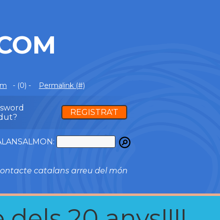
.COM
om
- (0) -
Permalink (#)
ssword
REGISTRA'T
dut?
ATALANSALMON:
ontacte catalans arreu del món
 dels 20 anys!!!!