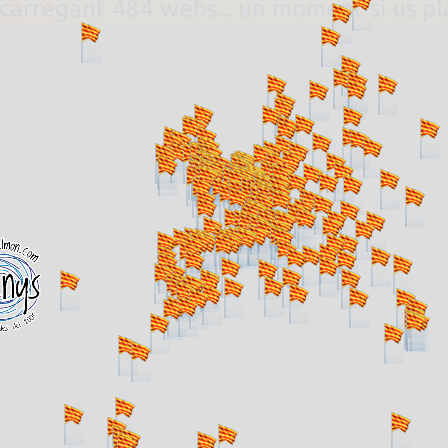
. carregant 484 webs... un moment si us p