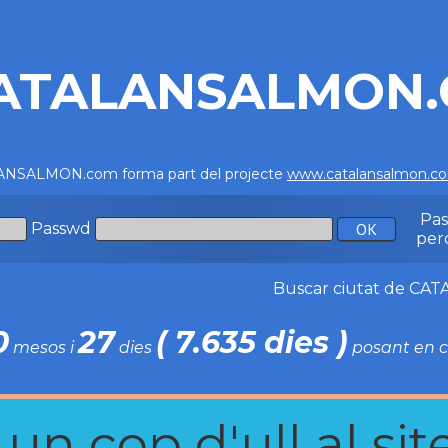
ATALANSALMON
NSALMON.com forma part del projecte
www.catalansalmon.c
Pa
Passwd
per
Buscar ciutat de C
0
27
( 7.635 dies )
mesos i
dies
posant en c
n cop d'ull al site