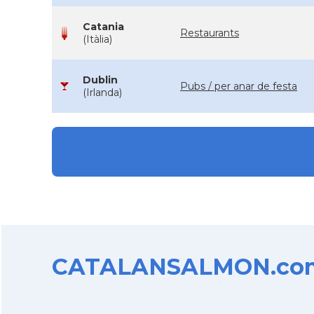
Catania
Restaurants
(Itàlia)
Dublin
Pubs / per anar de festa
(Irlanda)
CATALANSALMON.com d