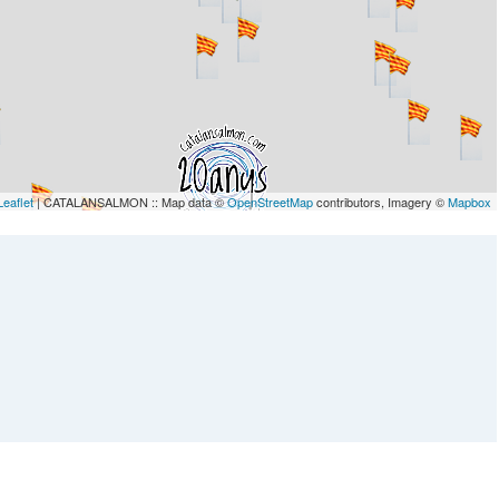
Leaflet
| CATALANSALMON :: Map data ©
OpenStreetMap
contributors, Imagery ©
Mapbox