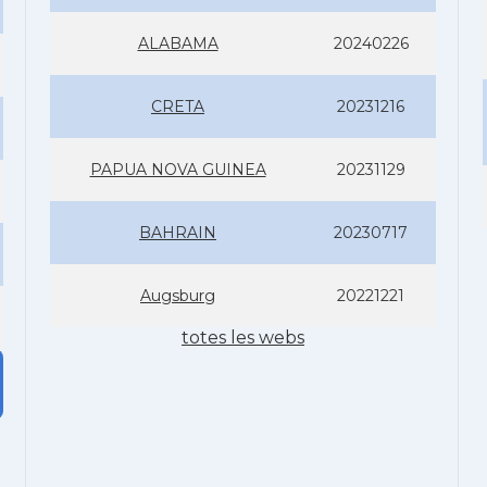
ALABAMA
20240226
CRETA
20231216
PAPUA NOVA GUINEA
20231129
BAHRAIN
20230717
Augsburg
20221221
totes les webs