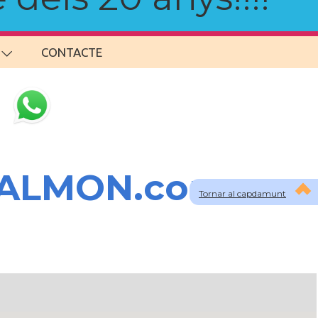
CONTACTE
SALMON.com
Tornar al capdamunt