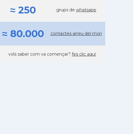
≈ 250
grups de
whatsapp
≈ 80.000
contactes arreu del mon
vols saber com va començar?
fes clic aquí