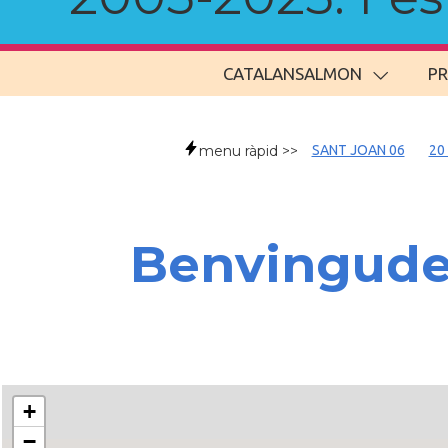
CATALANSALMON
P
menu ràpid >>
SANT JOAN 06
20
Benvingud
+
−