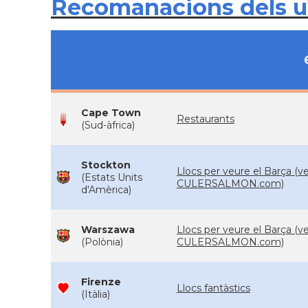
Recomanacions dels 
Cape Town
Restaurants
(Sud-àfrica)
Stockton
Llocs per veure el Barça (v
(Estats Units
CULERSALMON.com)
d'Amèrica)
Warszawa
Llocs per veure el Barça (v
(Polònia)
CULERSALMON.com)
Firenze
Llocs fantàstics
(Itàlia)