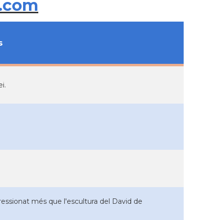
.com
s
i.
ssionat més que l'escultura del David de