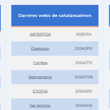
Darreres webs de catalansalmon
ANTÀRTIDA
20251104
Charleston
20240910
Coimbra
20240712
Warrnambool
20240708
ETIOPIA
20240510
San Antonio
20240416