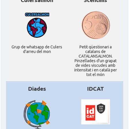
Culersalmon
5centims
Grup de whatsapp de Culers
Petit qüestionari a
d'arreu del mon
catalans de
CATALANSALMON.
Pinzellades d'un grapat
de vides viscudes amb
intensitat i en català per
tot el món
Diades
IDCAT