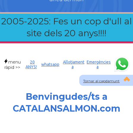
2005-2025: Fes un cop d'ull al
site dels 20 anys!!!!
menu
20
Allotjament
Emergències
whatsapp
ANYS!
a
a
ràpid >>
Tornar al capdamunt
Benvingudes/ts a
CATALANSALMON.com