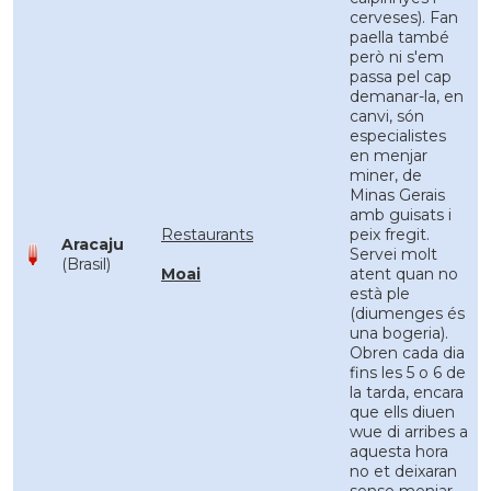
cerveses). Fan
paella també
però ni s'em
passa pel cap
demanar-la, en
canvi, són
especialistes
en menjar
miner, de
Minas Gerais
amb guisats i
Restaurants
peix fregit.
Aracaju
Servei molt
(Brasil)
Moai
atent quan no
està ple
(diumenges és
una bogeria).
Obren cada dia
fins les 5 o 6 de
la tarda, encara
que ells diuen
wue di arribes a
aquesta hora
no et deixaran