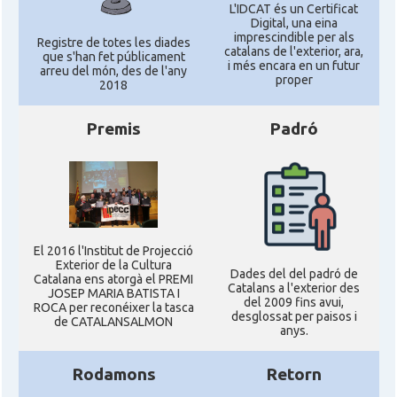
L'IDCAT és un Certificat
Digital, una eina
imprescindible per als
Registre de totes les diades
catalans de l'exterior, ara,
que s'han fet públicament
i més encara en un futur
arreu del món, des de l'any
proper
2018
Premis
Padró
El 2016 l'Institut de Projecció
Exterior de la Cultura
Dades del del padró de
Catalana ens atorgà el PREMI
Catalans a l'exterior des
JOSEP MARIA BATISTA I
del 2009 fins avui,
ROCA per reconéixer la tasca
desglossat per paisos i
de CATALANSALMON
anys.
Rodamons
Retorn