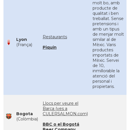
molt bo, amb
producte de
qualitat i ben
treballat. Sense
pretensions i
amb un tipus
de menjar molt
Restaurants
Lyon
similar al de
(França)
Mèxic. Varis
Piquín
productes
importats de
Mèxic. Servei
de 10,
inmillorable la
atenció del
personal i
propietaris.
Llocs per veure el
Barça (ves a
Bogota
CULERSALMON.com)
(Colòmbia)
BBC o el Bogotá
Beer Company