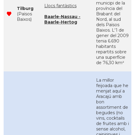
municipi de la
Llocs fantàstics
Tilburg
província del
(Països
Brabant del
Baarle-Nassau -
Baixos)
Nord, al sud
Baarle-Hertog
dels Països
Baixos. L'1 de
gener del 2009
tenia 6.690
habitants
repartits sobre
una superfície
de 76,30 km²
La millor
feijoada que he
menjat aquí a
Aracajú amb
bon
assortiment de
begudes (no
vins, cocktails
de fruites amb i
sense alcohol,
caipirinyes i