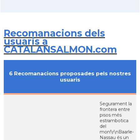
Recomanacions dels
usuaris a
CATALANSALMON.com
6 Recomanacions proposades pels nostres
usuaris
Segurament la
frontera entre
pisos més
estrambotica
del
mon!\r\nBaarle-
Nassau és un