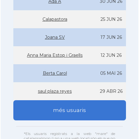
Ada A
30 JUN 26
Calapastora
25 JUN 26
Joana SV
17 JUN 26
Anna Maria Estop i Graells
12 JUN 26
Berta Carol
05 MAI 26
saul plaza reyes
29 ABR 26
més usuaris
*Els usuaris registrats a la web "mare" de
catalansalmon (i no a una web local) són els que no