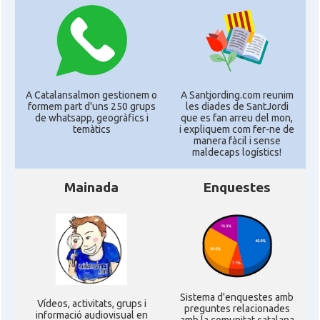
A Catalansalmon gestionem o
A Santjording.com reunim
formem part d'uns 250 grups
les diades de SantJordi
de whatsapp, geogràfics i
que es fan arreu del mon,
temàtics
i expliquem com fer-ne de
manera fàcil i sense
maldecaps logí­stics!
Mainada
Enquestes
Sistema d'enquestes amb
Ví­deos, activitats, grups i
preguntes relacionades
informació audiovisual en