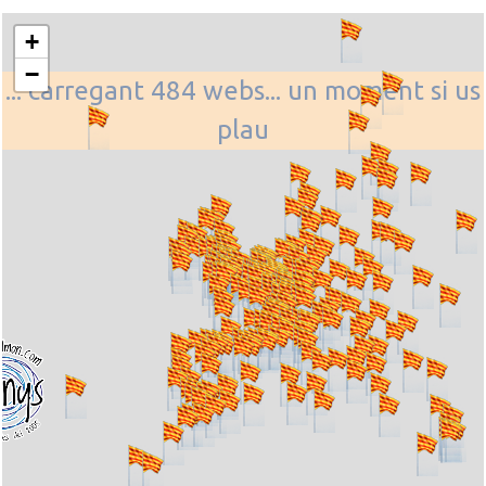
+
−
... carregant 484 webs... un moment si us
plau