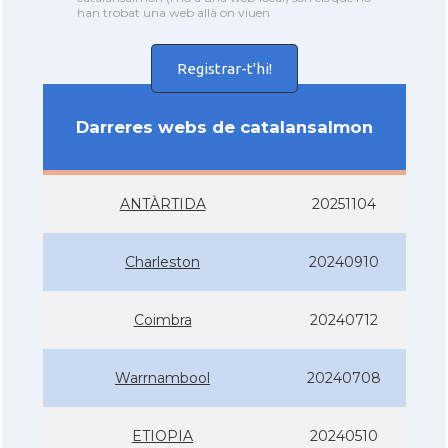
han trobat una web allà on viuen
Registrar-t'hi!
Darreres webs de catalansalmon
ANTÀRTIDA
20251104
Charleston
20240910
Coimbra
20240712
Warrnambool
20240708
ETIOPIA
20240510