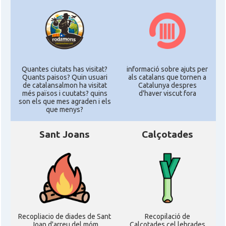
Quantes ciutats has visitat?
informació sobre ajuts per
Quants paisos? Quin usuari
als catalans que tornen a
de catalansalmon ha visitat
Catalunya despres
més països i cuutats? quins
d'haver viscut fora
son els que mes agraden i els
que menys?
Sant Joans
Calçotades
Recopliacio de diades de Sant
Recopilació de
Joan d'arreu del móm
Calçotades cel.lebrades