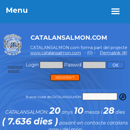
Menu
Menu
CATALANSALMON.COM
CATALANSALMON.com forma part del projecte
www.catalansalmon.com
- (0) -
Permalink (#)
Login
Passwd
Password
perdut?
REGISTRA'T
Buscar ciutat de CATALANSALMON:
20
10
28
CATALANSALMON:
anys
mesos i
dies
( 7.636 dies )
posant en contacte catalans
arreu del món