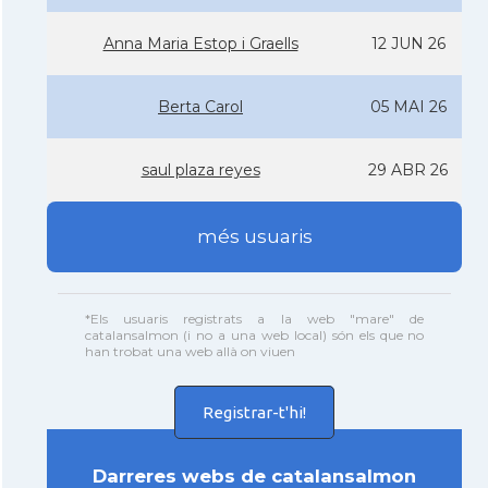
Anna Maria Estop i Graells
12 JUN 26
Berta Carol
05 MAI 26
saul plaza reyes
29 ABR 26
més usuaris
*Els usuaris registrats a la web "mare" de
catalansalmon (i no a una web local) són els que no
han trobat una web allà on viuen
Registrar-t'hi!
Darreres webs de catalansalmon