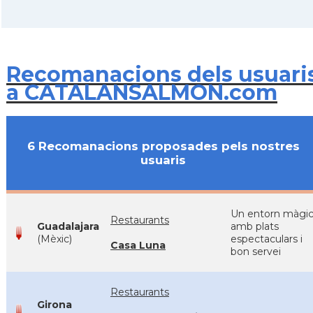
Recomanacions dels usuari
a CATALANSALMON.com
6 Recomanacions proposades pels nostres
usuaris
Un entorn màgi
Restaurants
Guadalajara
amb plats
(Mèxic)
espectaculars i
Casa Luna
bon servei
Restaurants
Girona