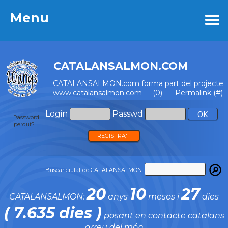
Menu
Menu
CATALANSALMON.COM
CATALANSALMON.com forma part del projecte
www.catalansalmon.com
- (0) -
Permalink (#)
Login
Passwd
Password
perdut?
REGISTRA'T
Buscar ciutat de CATALANSALMON:
20
10
27
CATALANSALMON:
anys
mesos i
dies
( 7.635 dies )
posant en contacte catalans
arreu del món