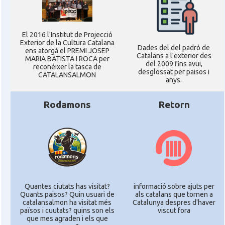
El 2016 l'Institut de Projecció
Exterior de la Cultura Catalana
Dades del del padró de
ens atorgà el PREMI JOSEP
Catalans a l'exterior des
MARIA BATISTA I ROCA per
del 2009 fins avui,
reconéixer la tasca de
desglossat per paisos i
CATALANSALMON
anys.
Rodamons
Retorn
Quantes ciutats has visitat?
informació sobre ajuts per
Quants paisos? Quin usuari de
als catalans que tornen a
catalansalmon ha visitat més
Catalunya despres d'haver
països i cuutats? quins son els
viscut fora
que mes agraden i els que