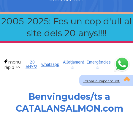
2005-2025: Fes un cop d'ull al
site dels 20 anys!!!!
menu
20
Allotjament
Emergències
whatsapp
ANYS!
a
a
ràpid >>
Tornar al capdamunt
Benvingudes/ts a
CATALANSALMON.com