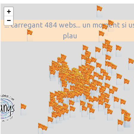
+
−
... carregant 484 webs... un moment si u
plau