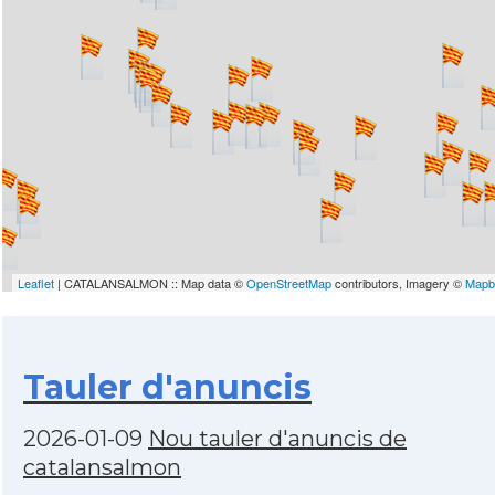
Leaflet
| CATALANSALMON :: Map data ©
OpenStreetMap
contributors, Imagery ©
Mapb
Tauler d'anuncis
2026-01-09
Nou tauler d'anuncis de
catalansalmon