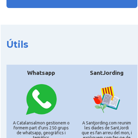
Útils
Whatsapp
SantJording
A Catalansalmon gestionem o
A Santjording.com reunim
formem part d'uns 250 grups
les diades de SantJordi
de whatsapp, geogràfics i
que es fan arreu del mon, i
temàtics
expliquem com fer-ne de