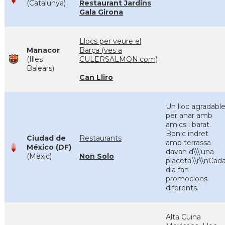
(Catalunya)
Restaurant Jardins
Gala Girona
Llocs per veure el
Manacor
Barça (ves a
(Illes
CULERSALMON.com)
Balears)
Can Lliro
Un lloc agradabl
per anar amb
amics i barat.
Bonic indret
Ciudad de
Restaurants
amb terrassa
México (DF)
davan d\\\'una
(Mèxic)
Non Solo
placeta.\\r\\nCad
dia fan
promocions
diferents.
Alta Cuina