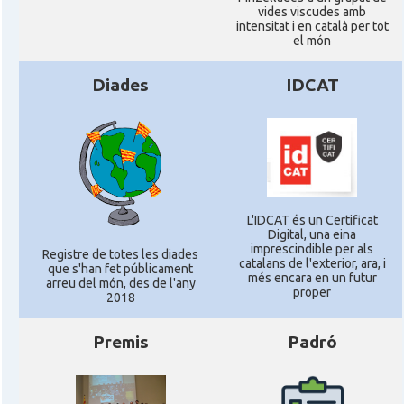
vides viscudes amb
intensitat i en català per tot
el món
Diades
IDCAT
L'IDCAT és un Certificat
Digital, una eina
imprescindible per als
Registre de totes les diades
catalans de l'exterior, ara, i
que s'han fet públicament
més encara en un futur
arreu del món, des de l'any
proper
2018
Premis
Padró