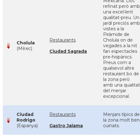
Mexicana. Lloc
refinat però amb
una excel·lent
qualitat-preu. Un
jardí preciós amb
vistes a la
Piràmide de
Restaurants
Cholula on de
Cholula
vegades a la nit
(Mèxic)
Ciudad Sagrada
fan espectacles
pre-hispànics.
Preus com a
qualsevol altre
restaurant bo de
la zona però
amb una qualitat
del menjar
excepcional.
Ciudad
Restaurants
Menjars típics de
Rodrigo
la zona molt ben
(Espanya)
Gastro Jalama
cuinats.