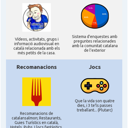
Sistema d'enquestes amb
Ví­deos, activitats, grups i
preguntes relacionades
informació audiovisual en
amb la comunitat catalana
català relacionada amb els
de l'exterior
més petits de la casa.
Recomanacions
Jocs
Que la vida son quatre
dies, i 3 te'ls passes
treballant... (Plutarc)
Recomanacions de
catalansalmon; Restaurants,
Guies Turístics en català,
Hotels, Pubs, Llocs fantàstics,