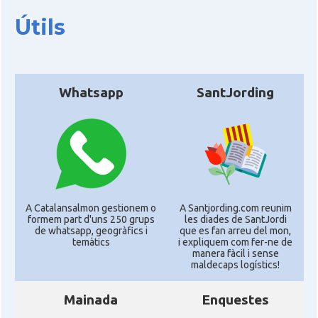
Útils
Whatsapp
SantJording
A Catalansalmon gestionem o
A Santjording.com reunim
formem part d'uns 250 grups
les diades de SantJordi
de whatsapp, geogràfics i
que es fan arreu del mon,
temàtics
i expliquem com fer-ne de
manera fàcil i sense
maldecaps logí­stics!
Mainada
Enquestes