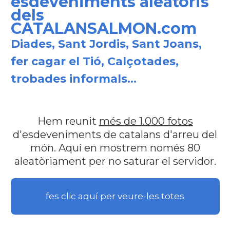
esdeveniments aleatoris
dels
CATALANSALMON.com
Diades, Sant Jordis, Sant Joans,
fer cagar el Tió, Calçotades,
trobades informals...
Hem reunit
més de 1.000 fotos
d'esdeveniments de catalans d'arreu del
món. Aquí en mostrem només 80
aleatòriament per no saturar el servidor.
fes clic aquí per veure-les totes