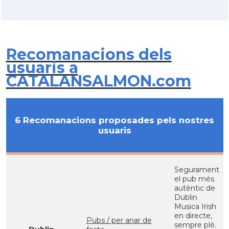
Recomanacions dels
usuaris a
CATALANSALMON.com
6 Recomanacions proposades pels nostres
usuaris
Segurament
el pub més
autèntic de
Dublin
Musica Irish
en directe,
Pubs / per anar de
sempre plé.