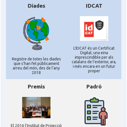
Diades
IDCAT
L'IDCAT és un Certificat
Digital, una eina
imprescindible per als
Registre de totes les diades
catalans de l'exterior, ara,
que s'han fet públicament
i més encara en un futur
arreu del món, des de l'any
proper
2018
Premis
Padró
El 2016 l'Institut de Projecció