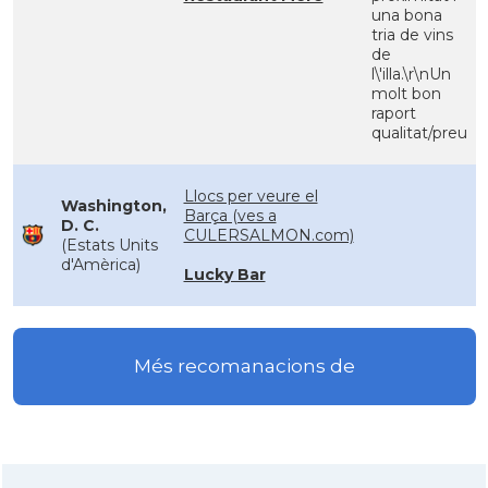
una bona
tria de vins
de
l\'illa.\r\nUn
molt bon
raport
qualitat/preu
Llocs per veure el
Washington,
Barça (ves a
D. C.
CULERSALMON.com)
(Estats Units
d'Amèrica)
Lucky Bar
Més recomanacions de