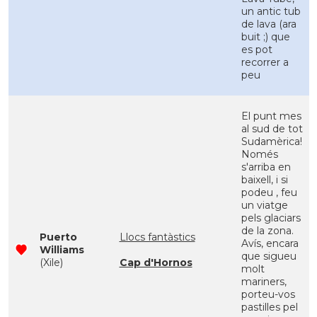
un antic tub
de lava (ara
buit ;) que
es pot
recorrer a
peu
El punt mes
al sud de tot
Sudamèrica!
Només
s'arriba en
baixell, i si
podeu , feu
un viatge
pels glaciars
de la zona.
Puerto
Llocs fantàstics
Avís, encara
Williams
que sigueu
(Xile)
Cap d'Hornos
molt
mariners,
porteu-vos
pastilles pel