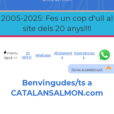
2005-2025: Fes un cop d'ull al
site dels 20 anys!!!!
menu
20
Allotjament
Emergències
whatsapp
ANYS!
a
a
ràpid >>
Tornar al capdamunt
Benvingudes/ts a
CATALANSALMON.com