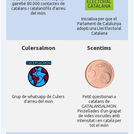
gairebé 80.000 contactes de
catalans i catalanòfils d'arreu
del món.
Iniciativa per que el
Parlament de Catalunya
adopti una Llei Electoral
Catalana
Culersalmon
5centims
Grup de whatsapp de Culers
Petit qüestionari a
d'arreu del mon
catalans de
CATALANSALMON.
Pinzellades d'un grapat
de vides viscudes amb
intensitat i en català per
tot el món