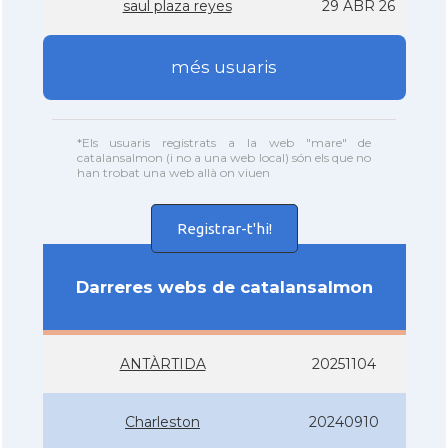
saul plaza reyes
29 ABR 26
més usuaris
*Els usuaris registrats a la web "mare" de
catalansalmon (i no a una web local) són els que no
han trobat una web allà on viuen
Registrar-t'hi!
Darreres webs de catalansalmon
ANTÀRTIDA
20251104
Charleston
20240910