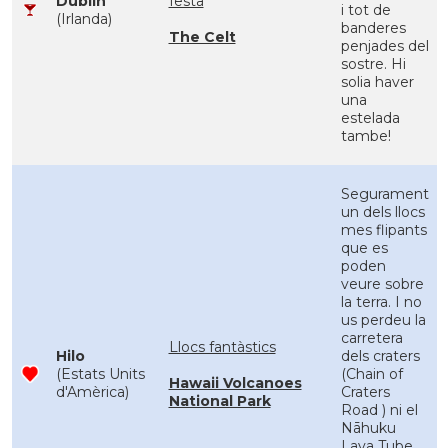
Dublin
festa
i tot de
(Irlanda)
banderes
The Celt
penjades del
sostre. Hi
solia haver
una
estelada
tambe!
Segurament
un dels llocs
mes flipants
que es
poden
veure sobre
la terra. I no
us perdeu la
carretera
Llocs fantàstics
Hilo
dels craters
(Estats Units
(Chain of
Hawaii Volcanoes
d'Amèrica)
Craters
National Park
Road ) ni el
Nāhuku
Lava Tube,