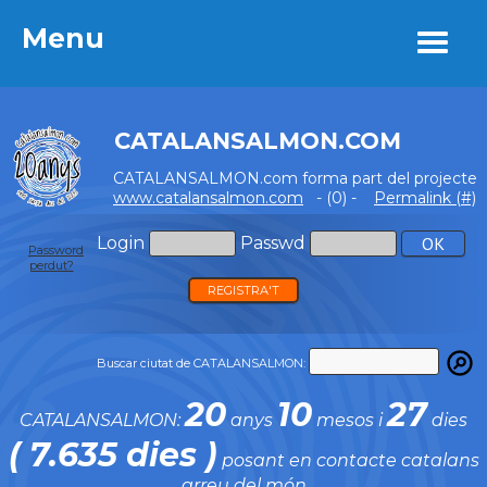
Menu
Menu
CATALANSALMON.COM
CATALANSALMON.com forma part del projecte
www.catalansalmon.com
- (0) -
Permalink (#)
Login
Passwd
Password
perdut?
REGISTRA'T
Buscar ciutat de CATALANSALMON:
20
10
27
CATALANSALMON:
anys
mesos i
dies
( 7.635 dies )
posant en contacte catalans
arreu del món