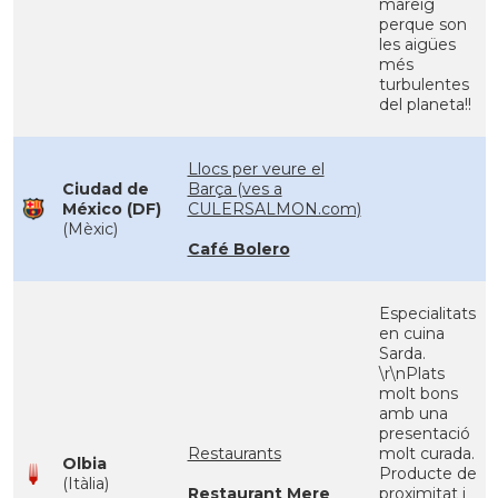
mareig
perque son
les aigües
més
turbulentes
del planeta!!
Llocs per veure el
Ciudad de
Barça (ves a
México (DF)
CULERSALMON.com)
(Mèxic)
Café Bolero
Especialitats
en cuina
Sarda.
\r\nPlats
molt bons
amb una
presentació
Restaurants
molt curada.
Olbia
Producte de
(Itàlia)
Restaurant Mere
proximitat i