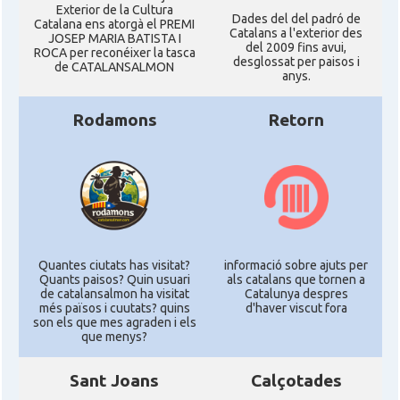
Exterior de la Cultura
Dades del del padró de
Catalana ens atorgà el PREMI
Catalans a l'exterior des
JOSEP MARIA BATISTA I
del 2009 fins avui,
ROCA per reconéixer la tasca
desglossat per paisos i
de CATALANSALMON
anys.
Rodamons
Retorn
Quantes ciutats has visitat?
informació sobre ajuts per
Quants paisos? Quin usuari
als catalans que tornen a
de catalansalmon ha visitat
Catalunya despres
més països i cuutats? quins
d'haver viscut fora
son els que mes agraden i els
que menys?
Sant Joans
Calçotades