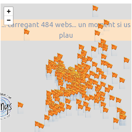
+
−
... carregant 484 webs... un moment si us
plau