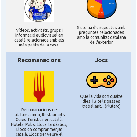
Sistema d'enquestes amb
Ví­deos, activitats, grups i
preguntes relacionades
informació audiovisual en
amb la comunitat catalana
català relacionada amb els
de l'exterior
més petits de la casa.
Recomanacions
Jocs
Que la vida son quatre
dies, i 3 te'ls passes
treballant... (Plutarc)
Recomanacions de
catalansalmon; Restaurants,
Guies Turístics en català,
Hotels, Pubs, Llocs fantàstics,
Llocs on comprar menjar
català, Llocs per veure el