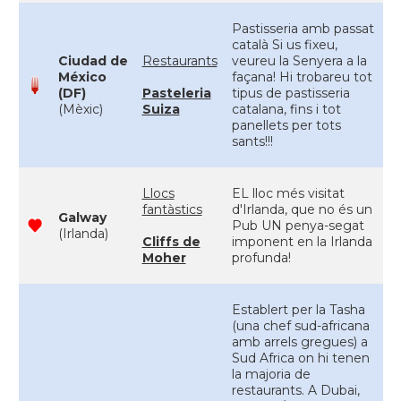
Pastisseria amb passat
català Si us fixeu,
Ciudad de
Restaurants
veureu la Senyera a la
México
façana! Hi trobareu tot
(DF)
Pasteleria
tipus de pastisseria
(Mèxic)
Suiza
catalana, fins i tot
panellets per tots
sants!!!
Llocs
EL lloc més visitat
fantàstics
d'Irlanda, que no és un
Galway
Pub UN penya-segat
(Irlanda)
Cliffs de
imponent en la Irlanda
Moher
profunda!
Establert per la Tasha
(una chef sud-africana
amb arrels gregues) a
Sud Africa on hi tenen
la majoria de
restaurants. A Dubai,