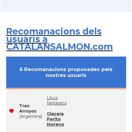
Recomanacions dels
usuaris a
CATALANSALMON.com
6 Recomanacions proposades pels
nostres usuaris
Llocs
fantàstics
Tres
Arroyos
Glacera
(Argentina)
Perito
Moreno