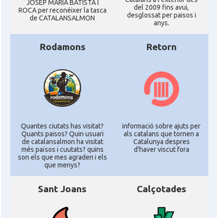
JOSEP MARIA BATISTA I
del 2009 fins avui,
ROCA per reconéixer la tasca
desglossat per paisos i
de CATALANSALMON
anys.
Rodamons
Retorn
Quantes ciutats has visitat?
informació sobre ajuts per
Quants paisos? Quin usuari
als catalans que tornen a
de catalansalmon ha visitat
Catalunya despres
més països i cuutats? quins
d'haver viscut fora
son els que mes agraden i els
que menys?
Sant Joans
Calçotades