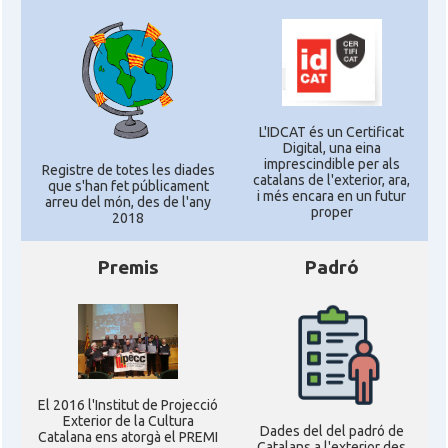
L'IDCAT és un Certificat
Digital, una eina
imprescindible per als
Registre de totes les diades
catalans de l'exterior, ara,
que s'han fet públicament
i més encara en un futur
arreu del món, des de l'any
proper
2018
Premis
Padró
El 2016 l'Institut de Projecció
Exterior de la Cultura
Dades del del padró de
Catalana ens atorgà el PREMI
Catalans a l'exterior des