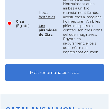
Normalment quan
arribes a un lloc
Llocs
mundialment famòs,
fantàstics
acostumes a imaginar-
Giza
ho més gran. Amb les
(Egipte)
Les
piràmides passa al
piràmides
contrari; son mes grans
de Giza
del que imaginaves.
Egypte es,
segurament, el país
que més m'ha
impresionat del mon.
Més recomanacions de