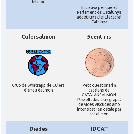
del món.
Iniciativa per que el
Parlament de Catalunya
adopti una Llei Electoral
Catalana
Culersalmon
5centims
Grup de whatsapp de Culers
Petit qüestionari a
d'arreu del mon
catalans de
CATALANSALMON.
Pinzellades d'un grapat
de vides viscudes amb
intensitat i en català per
tot el món
Diades
IDCAT