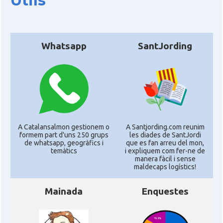
Útils
Whatsapp
SantJording
A Catalansalmon gestionem o
A Santjording.com reunim
formem part d'uns 250 grups
les diades de SantJordi
de whatsapp, geogràfics i
que es fan arreu del mon,
temàtics
i expliquem com fer-ne de
manera fàcil i sense
maldecaps logí­stics!
Mainada
Enquestes