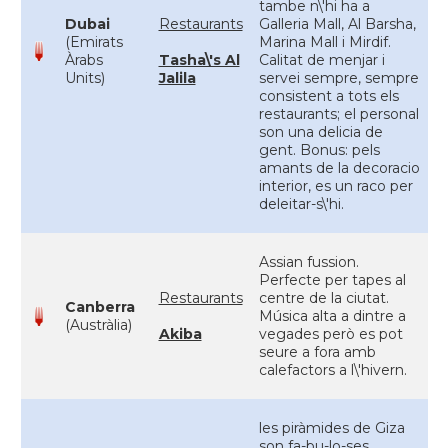
tambe n\'hi ha a
Dubai
Restaurants
Galleria Mall, Al Barsha,
(Emirats
Marina Mall i Mirdif.
Àrabs
Tasha\'s Al
Calitat de menjar i
Units)
Jalila
servei sempre, sempre
consistent a tots els
restaurants; el personal
son una delicia de
gent. Bonus: pels
amants de la decoracio
interior, es un raco per
deleitar-s\'hi.
Assian fussion.
Perfecte per tapes al
Restaurants
centre de la ciutat.
Canberra
Música alta a dintre a
(Austràlia)
Akiba
vegades però es pot
seure a fora amb
calefactors a l\'hivern.
les piràmides de Giza
son fa-bu-lo-ses