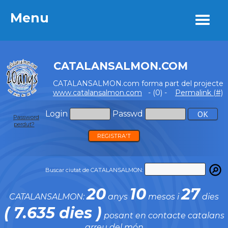
Menu
Menu
CATALANSALMON.COM
CATALANSALMON.com forma part del projecte
www.catalansalmon.com
- (0) -
Permalink (#)
Login
Passwd
Password
perdut?
REGISTRA'T
Buscar ciutat de CATALANSALMON:
20
10
27
CATALANSALMON:
anys
mesos i
dies
( 7.635 dies )
posant en contacte catalans
arreu del món