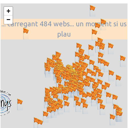
+
−
... carregant 484 webs... un moment si us
plau