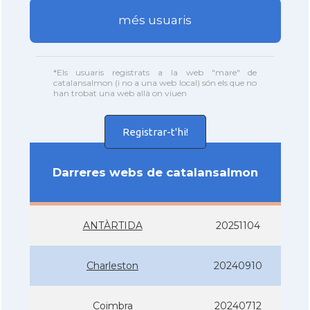
més usuaris
*Els usuaris registrats a la web "mare" de
catalansalmon (i no a una web local) són els que no
han trobat una web allà on viuen
Registrar-t'hi!
Darreres webs de catalansalmon
ANTÀRTIDA
20251104
Charleston
20240910
Coimbra
20240712