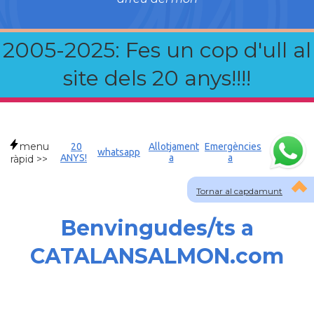
2005-2025: Fes un cop d'ull al
site dels 20 anys!!!!
menu
20
Allotjament
Emergències
whatsapp
ANYS!
a
a
ràpid >>
Tornar al capdamunt
Benvingudes/ts a
CATALANSALMON.com