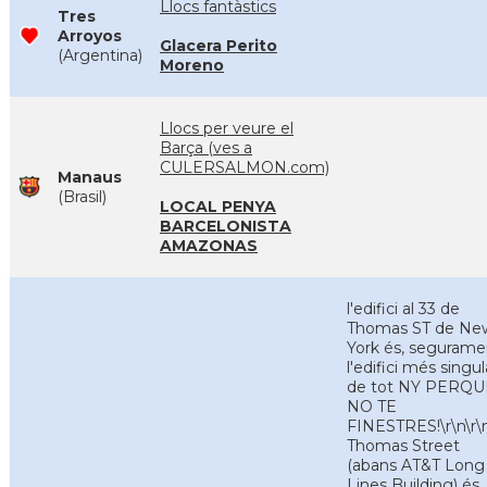
Llocs fantàstics
Tres
Arroyos
Glacera Perito
(Argentina)
Moreno
Llocs per veure el
Barça (ves a
CULERSALMON.com)
Manaus
(Brasil)
LOCAL PENYA
BARCELONISTA
AMAZONAS
l'edifici al 33 de
Thomas ST de Ne
York és, segurame
l'edifici més singul
de tot NY PERQU
NO TE
FINESTRES!\r\n\r\
Thomas Street
(abans AT&T Long
Lines Building) és