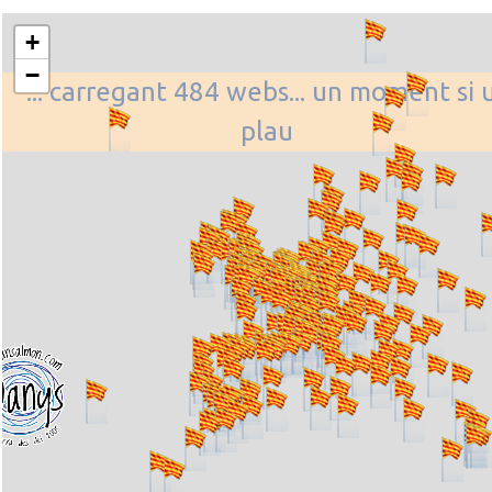
+
−
... carregant 484 webs... un moment si 
plau