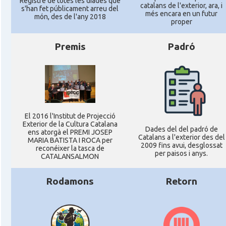
Registre de totes les diades que
catalans de l'exterior, ara, i
s'han fet públicament arreu del
més encara en un futur
món, des de l'any 2018
proper
Premis
Padró
El 2016 l'Institut de Projecció
Exterior de la Cultura Catalana
Dades del del padró de
ens atorgà el PREMI JOSEP
Catalans a l'exterior des del
MARIA BATISTA I ROCA per
2009 fins avui, desglossat
reconéixer la tasca de
per paisos i anys.
CATALANSALMON
Rodamons
Retorn