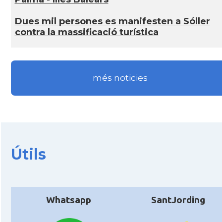
Dues mil persones es manifesten a Sóller
contra la massificació turística
més noticies
Útils
Whatsapp
SantJording