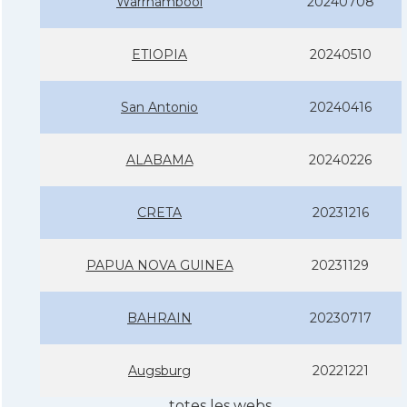
Warrnambool
20240708
ETIOPIA
20240510
San Antonio
20240416
ALABAMA
20240226
CRETA
20231216
PAPUA NOVA GUINEA
20231129
BAHRAIN
20230717
Augsburg
20221221
totes les webs