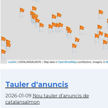
Leaflet
| CATALANSALMON :: Map data ©
OpenStreetMap
contributors, Imagery ©
M
Tauler d'anuncis
2026-01-09
Nou tauler d'anuncis de
catalansalmon