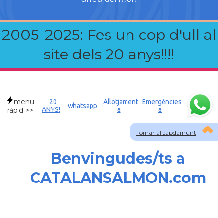
2005-2025: Fes un cop d'ull al
site dels 20 anys!!!!
menu
20
Allotjament
Emergències
whatsapp
ANYS!
a
a
ràpid >>
Tornar al capdamunt
Benvingudes/ts a
CATALANSALMON.com