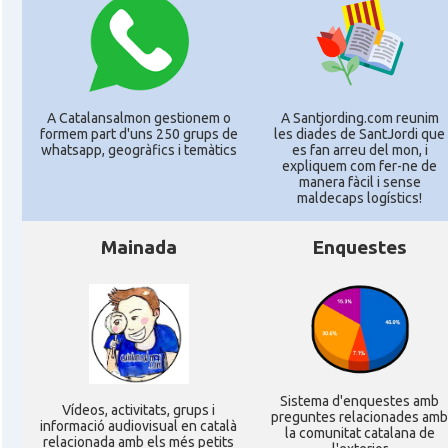
A Catalansalmon gestionem o
A Santjording.com reunim
formem part d'uns 250 grups de
les diades de SantJordi que
whatsapp, geogràfics i temàtics
es fan arreu del mon, i
expliquem com fer-ne de
manera fàcil i sense
maldecaps logí­stics!
Mainada
Enquestes
Sistema d'enquestes amb
Ví­deos, activitats, grups i
preguntes relacionades amb
informació audiovisual en català
la comunitat catalana de
relacionada amb els més petits