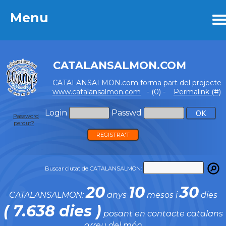
Menu
Menu
CATALANSALMON.COM
CATALANSALMON.com forma part del projecte
www.catalansalmon.com
- (0) -
Permalink (#)
Login
Passwd
Password
perdut?
REGISTRA'T
Buscar ciutat de CATALANSALMON:
20
10
30
CATALANSALMON:
anys
mesos i
dies
( 7.638 dies )
posant en contacte catalans
arreu del món