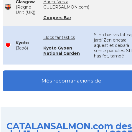
Glasgow
Barça (ves a
(Regne
CULERSALMON.com)
Unit (UK))
Coopers Bar
Si no has visitat c
Llocs fantàstics
jardí Zen encara,
Kyoto
aquest et deixarà
(Japó)
Kyoto Gyoen
sense paraules. SI
National Garden
has fet, també
Més recomanacions de
CATALANSALMON.com des