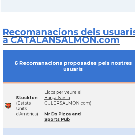
Recomanacions dels usuari
a CATALANSALMON.com
6 Recomanacions proposades pels nostres
usuaris
Llocs per veure el
Stockton
Barça (ves a
(Estats
CULERSALMON.com)
Units
d'Amèrica)
Mr Ds Pizza and
Sports Pub