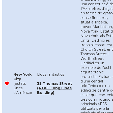
una construcció d
170 metres d'alça
en forma de grata
sense finestres,
situat a Tribeca,
Lower Manhattan,
Nova York, Estat 
Nova York, als Est
Units. L'edifici es
troba al costat est
Church Street, ent
Thomas Street i
Worth Street.
L'edifici és un
exemple de l'estil
arquitectònic
New York
Llocs fantàstics
brutalista. Es tract
City
d'una central
(Estats
33 Thomas Street
telefònica o d'un
Units
(AT&T Long Lines
edifici de centre d
d'Amèrica)
Building)
cable que conteni
tres commutador
principals 4ESS
utilitzats per a la