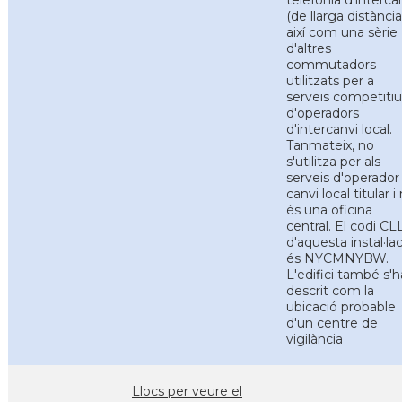
telefonia d'interca
(de llarga distància
així com una sèrie
d'altres
commutadors
utilitzats per a
serveis competitiu
d'operadors
d'intercanvi local.
Tanmateix, no
s'utilitza per als
serveis d'operador
canvi local titular i
és una oficina
central. El codi CL
d'aquesta instal·la
és NYCMNYBW.
L'edifici també s'h
descrit com la
ubicació probable
d'un centre de
vigilància
Llocs per veure el