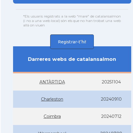
*Els usuaris registrats a la web "mare" de catalansalmon
(i no a una web local) són els que no han trobat una web
allà on viuen
Registrar-t'hi!
Darreres webs de catalansalmon
ANTÀRTIDA
20251104
Charleston
20240910
Coimbra
20240712