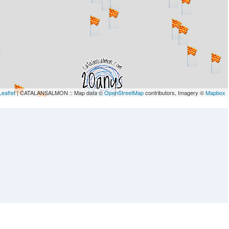
Leaflet
| CATALANSALMON :: Map data ©
OpenStreetMap
contributors, Imagery ©
Mapbox