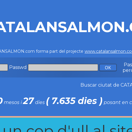
ATALANSALMON
NSALMON.com forma part del projecte
www.catalansalmon.c
Pa
Passwd
per
Buscar ciutat de C
0
27
( 7.635 dies )
mesos i
dies
posant en c
n cop d'ull al site