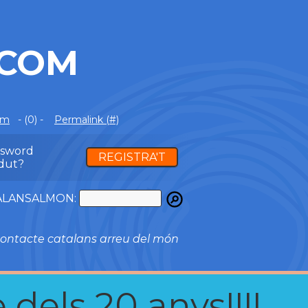
.COM
om
- (0) -
Permalink (#)
ssword
REGISTRA'T
dut?
ATALANSALMON:
ontacte catalans arreu del món
 dels 20 anys!!!!