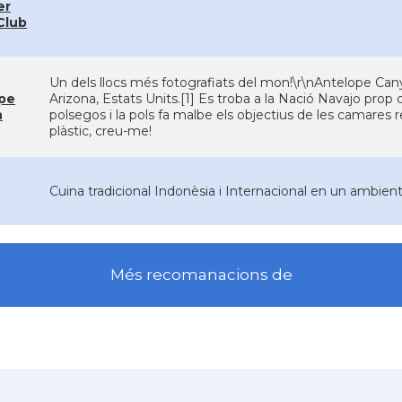
er
Club
Un dels llocs més fotografiats del mon!\r\nAntelope Canyo
pe
Arizona, Estats Units.[1] Es troba a la Nació Navajo prop
n
polsegos i la pols fa malbe els objectius de les camares r
plàstic, creu-me!
Cuina tradicional Indonèsia i Internacional en un ambien
Més recomanacions de