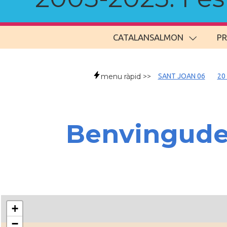
CATALANSALMON
P
menu ràpid >>
SANT JOAN 06
20
Benvingud
+
−