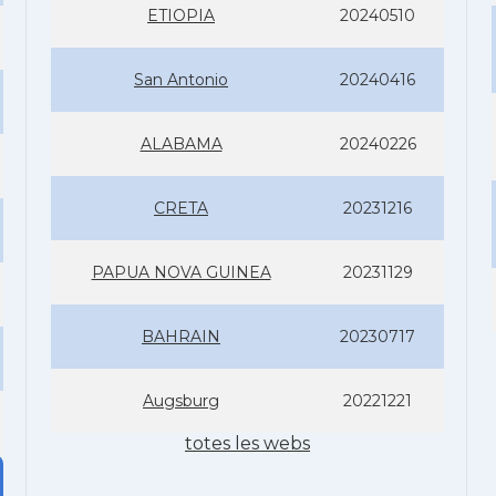
ETIOPIA
20240510
San Antonio
20240416
ALABAMA
20240226
CRETA
20231216
PAPUA NOVA GUINEA
20231129
BAHRAIN
20230717
Augsburg
20221221
totes les webs