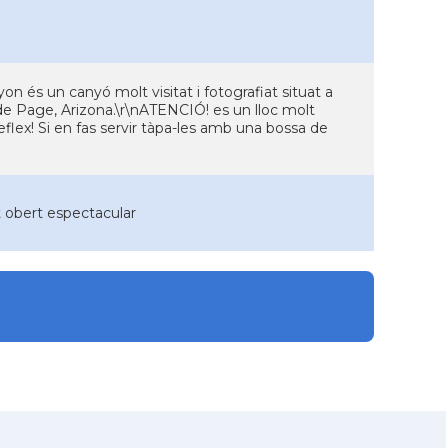
n és un canyó molt visitat i fotografiat situat a
 de Page, Arizona.\r\nATENCIÓ! es un lloc molt
eflex! Si en fas servir tàpa-les amb una bossa de
t obert espectacular