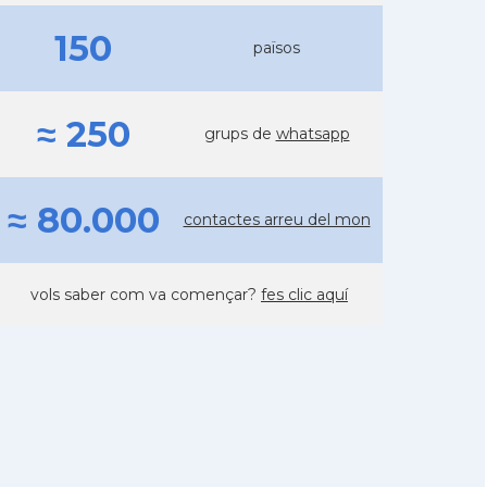
150
països
≈ 250
grups de
whatsapp
≈ 80.000
contactes arreu del mon
vols saber com va començar?
fes clic aquí