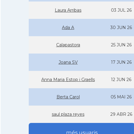
Laura Arribas
03 JUL 26
Ada A
30 JUN 26
Calapastora
25 JUN 26
Joana SV
17 JUN 26
Anna Maria Estop i Graells
12 JUN 26
Berta Carol
05 MAI 26
saul plaza reyes
29 ABR 26
més usuaris