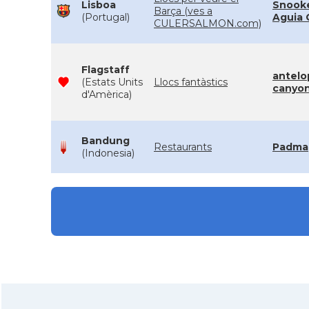
Lisboa
Snook
Barça (ves a
(Portugal)
Aguia 
CULERSALMON.com)
Flagstaff
antelo
(Estats Units
Llocs fantàstics
canyo
d'Amèrica)
Bandung
Restaurants
Padma
(Indonesia)