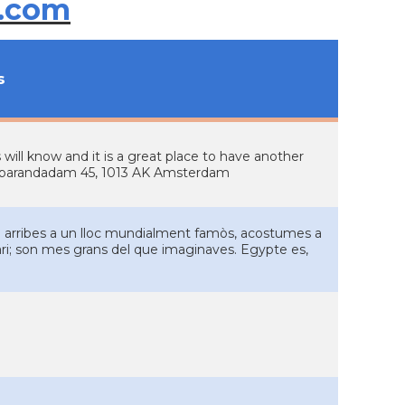
.com
s
will know and it is a great place to have another
Haparandadam 45, 1013 AK Amsterdam
 arribes a un lloc mundialment famòs, acostumes a
ri; son mes grans del que imaginaves. Egypte es,