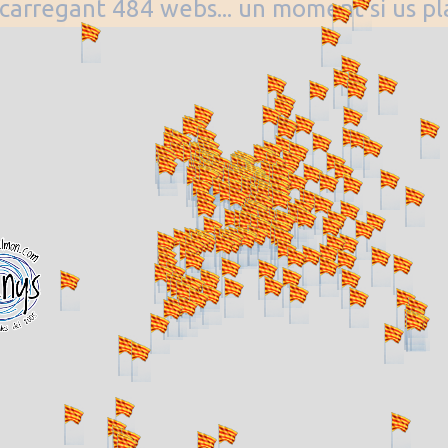
. carregant 484 webs... un moment si us p