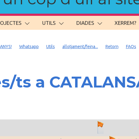
ROJECTES
UTILS
DIADES
XERREM?
 ANYS!
Whatsapp
Utils
allotjament/feina...
Retorn
FAQs
es/ts a CATALAN