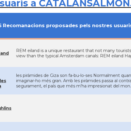
usuaris a CATALANSALMON
6 Recomanacions proposades pels nostres usuari
REM eiland is a unique restaurant that not many tourists 
land
view than the typical Amsterdam canals: REM eiland 
les piràmides de Giza son fa-bu-lo-ses Normalment quan
des
imaginar-ho més gran. Amb les piràmides passa al contra
a
segurament, el país que més m'ha impresionat del mon.
hlins