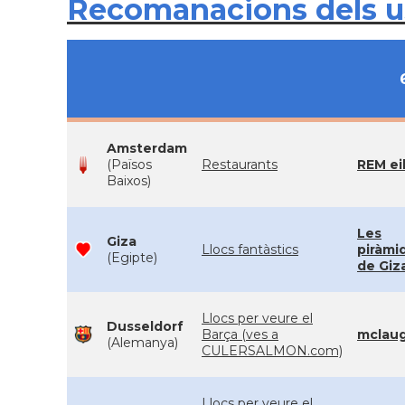
Recomanacions dels 
Amsterdam
(Països
Restaurants
REM ei
Baixos)
Les
Giza
Llocs fantàstics
piràmi
(Egipte)
de Giz
Llocs per veure el
Dusseldorf
Barça (ves a
mclaug
(Alemanya)
CULERSALMON.com)
Llocs per veure el