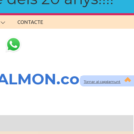
CONTACTE
SALMON.com
Tornar al capdamunt