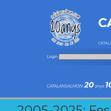
C
CATALA
Login
20
1
CATALANSALMON:
anys
2005-2025: Fes u