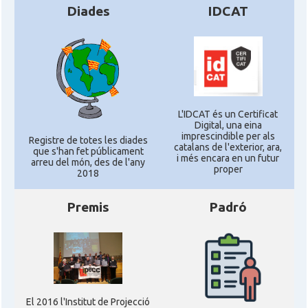
Diades
IDCAT
L'IDCAT és un Certificat
Digital, una eina
imprescindible per als
Registre de totes les diades
catalans de l'exterior, ara,
que s'han fet públicament
i més encara en un futur
arreu del món, des de l'any
proper
2018
Premis
Padró
El 2016 l'Institut de Projecció