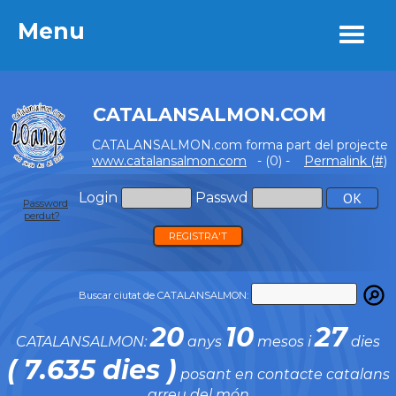
Menu
Menu
CATALANSALMON.COM
CATALANSALMON.com forma part del projecte
www.catalansalmon.com
- (0) -
Permalink (#)
Login
Passwd
Password
perdut?
REGISTRA'T
Buscar ciutat de CATALANSALMON:
20
10
27
CATALANSALMON:
anys
mesos i
dies
( 7.635 dies )
posant en contacte catalans
arreu del món