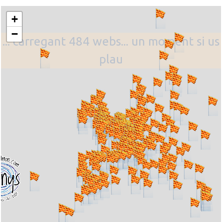
+
−
... carregant 484 webs... un moment si us
plau