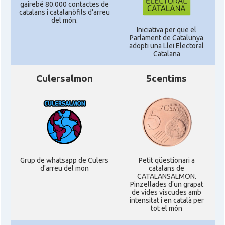
gairebé 80.000 contactes de
catalans i catalanòfils d'arreu
del món.
Iniciativa per que el
Parlament de Catalunya
adopti una Llei Electoral
Catalana
Culersalmon
5centims
Grup de whatsapp de Culers
Petit qüestionari a
d'arreu del mon
catalans de
CATALANSALMON.
Pinzellades d'un grapat
de vides viscudes amb
intensitat i en català per
tot el món