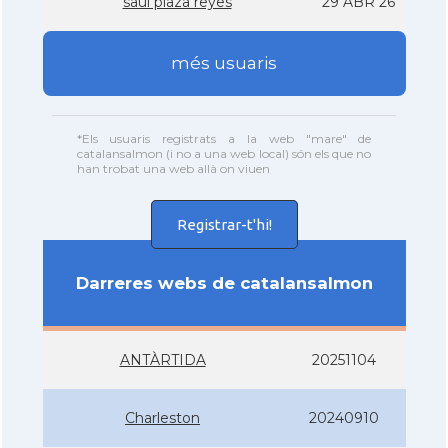
saul plaza reyes
29 ABR 26
més usuaris
*Els usuaris registrats a la web "mare" de
catalansalmon (i no a una web local) són els que no
han trobat una web allà on viuen
Registrar-t'hi!
Darreres webs de catalansalmon
ANTÀRTIDA
20251104
Charleston
20240910