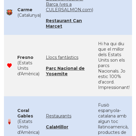
Barça (ves a
Carme
CULERSALMON.com)
(Catalunya)
Restaurant Can
Marcet
Hi ha qui diu
que el millor
dels Estats
Fresno
Llocs fantàstics
Units son els
(Estats
parcs
Units
Parc Nacional de
Nacionals. Jo
d'Amèrica)
Yosemite
estic 100%
d'acord.
Impressionant!
Fusiò
Coral
espanyola-
Gables
Restaurants
catalana amb
(Estats
algun toc
Units
CalaMillor
llatinoamericà,
d'Amèrica)
productes de