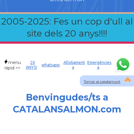
2005-2025: Fes un cop d'ull al
site dels 20 anys!!!!
menu
20
Allotjament
Emergències
whatsapp
ANYS!
a
a
ràpid >>
Tornar al capdamunt
Benvingudes/ts a
CATALANSALMON.com