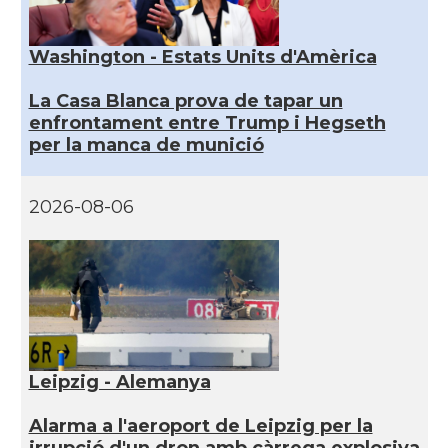
Washington - Estats Units d'Amèrica
La Casa Blanca prova de tapar un
enfrontament entre Trump i Hegseth
per la manca de munició
2026-08-06
Leipzig - Alemanya
Alarma a l'aeroport de Leipzig per la
irrupció d'un dron amb càrrega explosiva