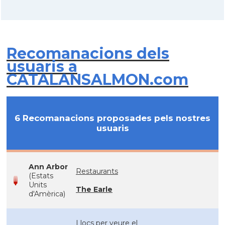
Recomanacions dels
usuaris a
CATALANSALMON.com
6 Recomanacions proposades pels nostres
usuaris
Ann Arbor
Restaurants
(Estats
Units
The Earle
d'Amèrica)
Llocs per veure el