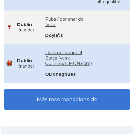
alta qualitat
Pubs / per anar de
Dublin
festa
(Irlanda)
Doyle\'s
Llocs per veure el
Barça (ves a
Dublin
CULERSALMON.com)
(Irlanda)
ODonaghues
Més recomanacions de