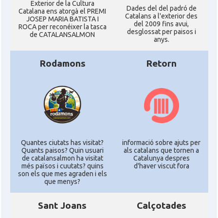
Exterior de la Cultura
Dades del del padró de
Catalana ens atorgà el PREMI
Catalans a l'exterior des
JOSEP MARIA BATISTA I
del 2009 fins avui,
ROCA per reconéixer la tasca
desglossat per paisos i
de CATALANSALMON
anys.
Rodamons
Retorn
Quantes ciutats has visitat?
informació sobre ajuts per
Quants paisos? Quin usuari
als catalans que tornen a
de catalansalmon ha visitat
Catalunya despres
més països i cuutats? quins
d'haver viscut fora
son els que mes agraden i els
que menys?
Sant Joans
Calçotades