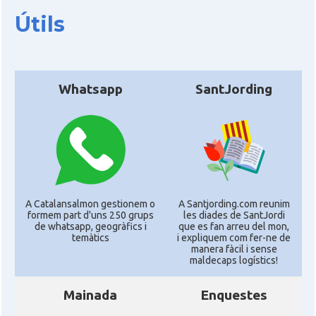
Útils
Whatsapp
SantJording
A Catalansalmon gestionem o
A Santjording.com reunim
formem part d'uns 250 grups
les diades de SantJordi
de whatsapp, geogràfics i
que es fan arreu del mon,
temàtics
i expliquem com fer-ne de
manera fàcil i sense
maldecaps logí­stics!
Mainada
Enquestes