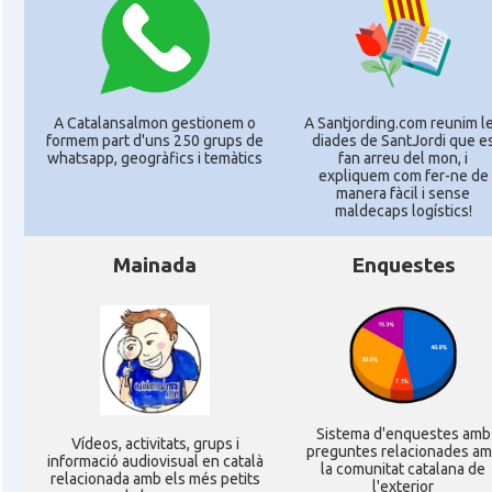
A Catalansalmon gestionem o
A Santjording.com reunim l
formem part d'uns 250 grups de
diades de SantJordi que e
whatsapp, geogràfics i temàtics
fan arreu del mon, i
expliquem com fer-ne de
manera fàcil i sense
maldecaps logí­stics!
Mainada
Enquestes
Sistema d'enquestes amb
Ví­deos, activitats, grups i
preguntes relacionades a
informació audiovisual en català
la comunitat catalana de
relacionada amb els més petits
l'exterior