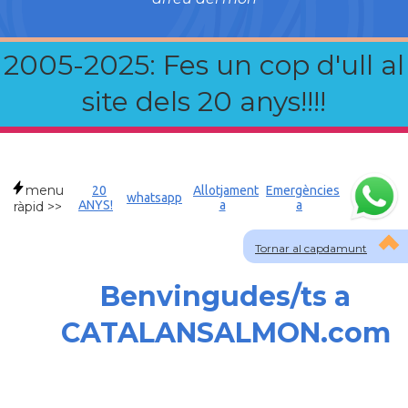
2005-2025: Fes un cop d'ull al
site dels 20 anys!!!!
menu
20
Allotjament
Emergències
whatsapp
ANYS!
a
a
ràpid >>
Tornar al capdamunt
Benvingudes/ts a
CATALANSALMON.com