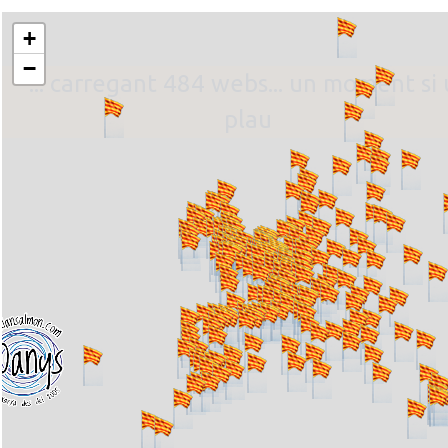
+
−
... carregant 484 webs... un moment si 
plau