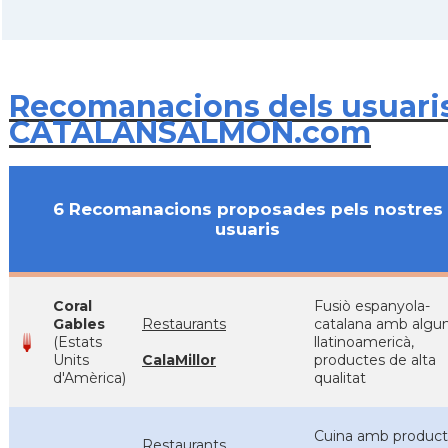
Recomanacions dels usuari
CATALANSALMON.com
6 Recomanacions proposades pels nostres
usuaris
Coral
Fusiò espanyola-
Gables
Restaurants
catalana amb algu
(Estats
llatinoamericà,
Units
CalaMillor
productes de alta
d'Amèrica)
qualitat
Cuina amb produc
Restaurants