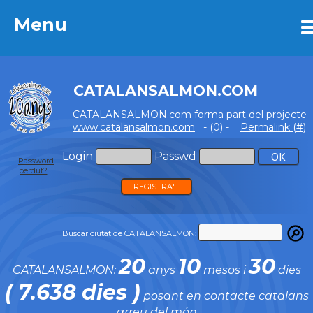
Menu
Menu
CATALANSALMON.COM
CATALANSALMON.com forma part del projecte
www.catalansalmon.com
- (0) -
Permalink (#)
Login
Passwd
Password
perdut?
REGISTRA'T
Buscar ciutat de CATALANSALMON:
20
10
30
CATALANSALMON:
anys
mesos i
dies
( 7.638 dies )
posant en contacte catalans
arreu del món