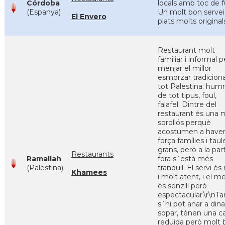
Córdoba
locals amb toc de f
(Espanya)
Un molt bon servei 
El Envero
plats molts original
Restaurant molt
familiar i informal p
menjar el millor
esmorzar tradiciona
tot Palestina: hu
de tot tipus, foul,
falafel. Dintre del
restaurant és una 
sorollós perquè
acostumen a haver
força famílies i taul
grans, però a la par
Restaurants
Ramallah
fora s´està més
(Palestina)
tranquil. El servi és 
Khamees
i molt atent, i el m
és senzill però
espectacular.\r\n
s´hi pot anar a dina
sopar, ténen una c
reduida però molt