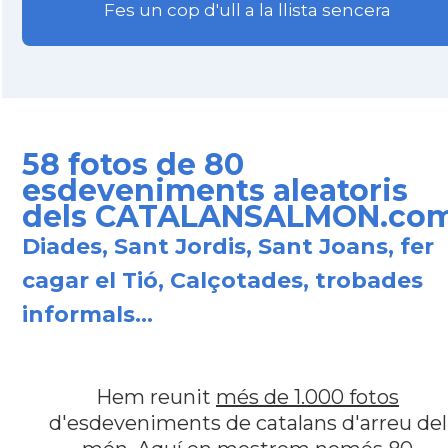
Fes un cop d'ull a la llista sencera
58 fotos de 80
esdeveniments aleatoris
dels CATALANSALMON.co
Diades, Sant Jordis, Sant Joans, fer
cagar el Tió, Calçotades, trobades
informals...
Hem reunit
més de 1.000 fotos
d'esdeveniments de catalans d'arreu del