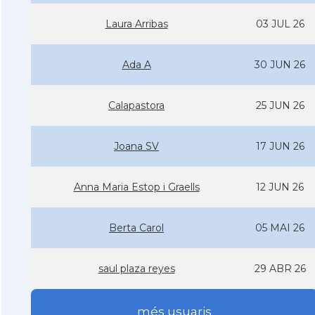
Laura Arribas
03 JUL 26
Ada A
30 JUN 26
Calapastora
25 JUN 26
Joana SV
17 JUN 26
Anna Maria Estop i Graells
12 JUN 26
Berta Carol
05 MAI 26
saul plaza reyes
29 ABR 26
més usuaris