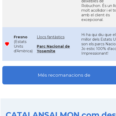
deixebles de
Robuchon. És un ll
molt acollidor i el t
amb el client és
excepcional.
Hi ha qui diu que el
Fresno
Llocs fantàstics
millor dels Estats U
(Estats
son els parcs Nacio
Units
Parc Nacional de
Jo estic 100% d'aco
d'Amèrica)
Yosemite
Impressionant!
Més recomanacions de
CATALANSALMON.com des