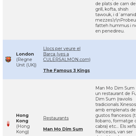
de plats de carn de
grill, kofta, shish
tawouk, i d´amanid
mezzes.\r\nProbeu
fatteh hummus i n
en penedireu.
Llocs per veure el
London
Barça (ves a
(Regne
CULERSALMON.com)
Unit (UK))
The Famous 3 Kings
Man Mo Dim Sum 
un restaurant de F
Dim Sum (raviolis
tradicionals Xinesos
amb emplenats de
Hong
gustos francesos (t
Restaurants
Kong
llobarro, formatge 
(Hong
cabra) etc... Els xefs
Man Mo Dim Sum
Kong)
francesos, van ser