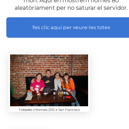
món. Aquí en mostrem només 80
aleatòriament per no saturar el servidor.
fes clic aquí per veure-les totes
Trobades informals 2012 a San Francisco