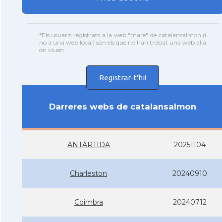
*Els usuaris registrats a la web "mare" de catalansalmon (i
no a una web local) són els que no han trobat una web allà
on viuen
Registrar-t'hi!
Darreres webs de catalansalmon
ANTÀRTIDA
20251104
Charleston
20240910
Coimbra
20240712