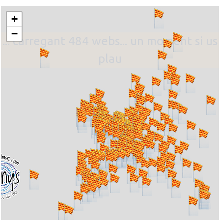
+
−
... carregant 484 webs... un moment si us
plau