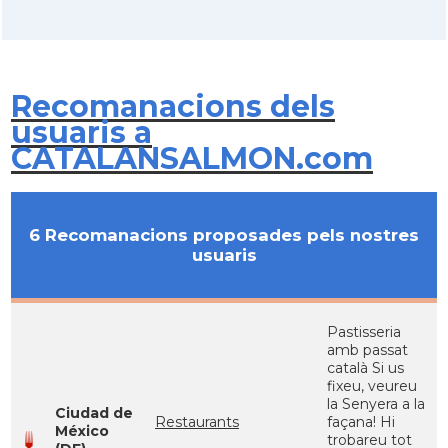
Recomanacions dels
usuaris a
CATALANSALMON.com
6 Recomanacions proposades pels nostres
usuaris
Pastisseria
amb passat
català Si us
fixeu, veureu
la Senyera a la
Ciudad de
Restaurants
façana! Hi
México
trobareu tot