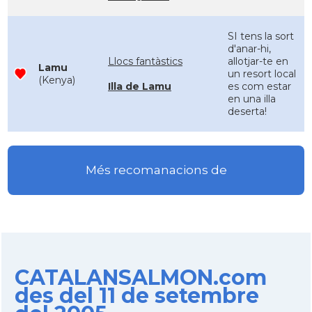
SI tens la sort
d'anar-hi,
Llocs fantàstics
allotjar-te en
Lamu
un resort local
(Kenya)
Illa de Lamu
es com estar
en una illa
deserta!
Més recomanacions de
CATALANSALMON.com
des del 11 de setembre