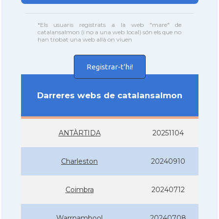
*Els usuaris registrats a la web "mare" de
catalansalmon (i no a una web local) són els que no
han trobat una web allà on viuen
Registrar-t'hi!
Darreres webs de catalansalmon
ANTÀRTIDA
20251104
Charleston
20240910
Coimbra
20240712
Warrnambool
20240708