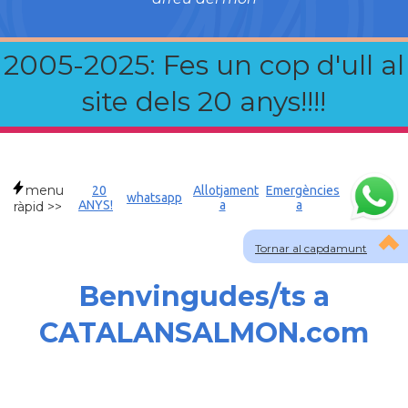
2005-2025: Fes un cop d'ull al
site dels 20 anys!!!!
menu
20
Allotjament
Emergències
whatsapp
ANYS!
a
a
ràpid >>
Tornar al capdamunt
Benvingudes/ts a
CATALANSALMON.com