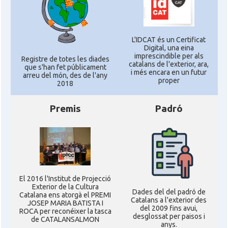
L'IDCAT és un Certificat
Digital, una eina
imprescindible per als
Registre de totes les diades
catalans de l'exterior, ara,
que s'han fet públicament
i més encara en un futur
arreu del món, des de l'any
proper
2018
Premis
Padró
El 2016 l'Institut de Projecció
Exterior de la Cultura
Dades del del padró de
Catalana ens atorgà el PREMI
Catalans a l'exterior des
JOSEP MARIA BATISTA I
del 2009 fins avui,
ROCA per reconéixer la tasca
desglossat per paisos i
de CATALANSALMON
anys.