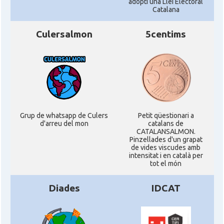
adopti una Llei Electoral
Catalana
Culersalmon
5centims
Grup de whatsapp de Culers
Petit qüestionari a
d'arreu del mon
catalans de
CATALANSALMON.
Pinzellades d'un grapat
de vides viscudes amb
intensitat i en català per
tot el món
Diades
IDCAT