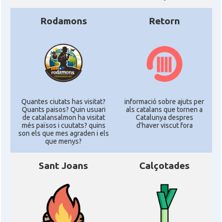
Rodamons
Retorn
Quantes ciutats has visitat?
informació sobre ajuts per
Quants paisos? Quin usuari
als catalans que tornen a
de catalansalmon ha visitat
Catalunya despres
més països i cuutats? quins
d'haver viscut fora
son els que mes agraden i els
que menys?
Sant Joans
Calçotades