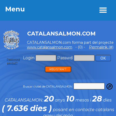
Menu
Menu
CATALANSALMON.COM
CATALANSALMON.com forma part del projecte
www.catalansalmon.com
- (0) -
Permalink (#)
Login
Passwd
Password
perdut?
REGISTRA'T
Buscar ciutat de CATALANSALMON:
20
10
28
CATALANSALMON:
anys
mesos i
dies
( 7.636 dies )
posant en contacte catalans
arreu del món