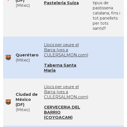
(DF)
Pasteleria Suiza
tipus de
(Mèxic)
pastisseria
catalana, fins i
tot panellets
per tots
sants!!!
Llocs per veure el
Barça (ves a
Querétaro
CULERSALMON.com)
(Mèxic)
Taberna Santa
Maria
Llocs per veure el
Barça (ves a
Ciudad de
CULERSALMON.com)
México
(DF)
CERVECERIA DEL
(Mèxic)
BARRIO
(COYOACAN)