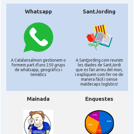
Whatsapp
SantJording
A Catalansalmon gestionem o
A Santjording.com reunim
formem part d'uns 250 grups
les diades de SantJordi
de whatsapp, geogràfics i
que es fan arreu del mon,
temàtics
i expliquem com fer-ne de
manera fàcil i sense
maldecaps logí­stics!
Mainada
Enquestes