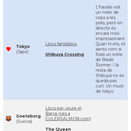
L'hauràs vist
un miler de
cops a les
pelis, però en
directe és
encara més
impressionant.
Llocs fantàstics
Quan hi ets, et
Tokyo
sents com si
(Japó)
Shibuya Crossing
fosis un extra
de Blade
Runner. I la
resta de
Shibuya no es
queda pas
curt. Un must
de tokyo
Llocs per veure el
Barça (ves a
Goeteborg
CULERSALMON.com)
(Suècia)
The Queen