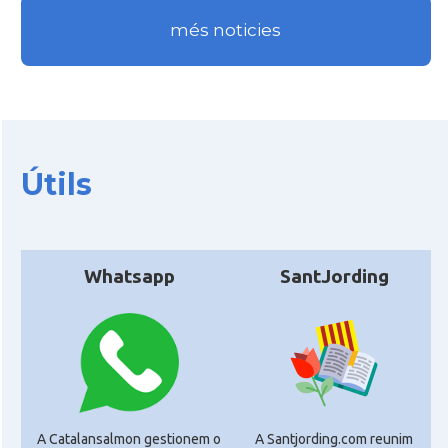
més noticies
Útils
Whatsapp
SantJording
A Catalansalmon gestionem o
A Santjording.com reunim