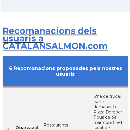
Recomanacions dels
usuaris a
CATALANSALMON.com
6 Recomanacions proposades pels nostres
usuaris
S'ha de trucar
abans i
demanar la
Pizza Bereber
Tipus de pa
marroquí finet
Restaurants
Ouarzazat
farcit de