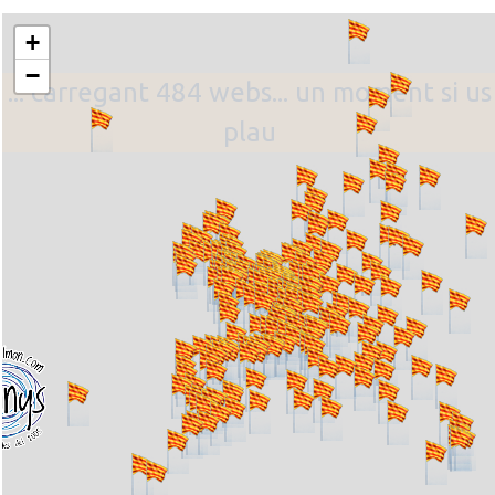
+
−
... carregant 484 webs... un moment si us
plau