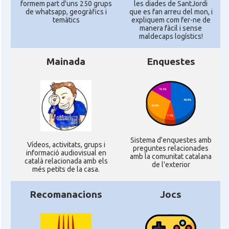
formem part d'uns 250 grups
les diades de SantJordi
de whatsapp, geogràfics i
que es fan arreu del mon, i
temàtics
expliquem com fer-ne de
manera fàcil i sense
maldecaps logí­stics!
Mainada
Enquestes
Sistema d'enquestes amb
Ví­deos, activitats, grups i
preguntes relacionades
informació audiovisual en
amb la comunitat catalana
català relacionada amb els
de l'exterior
més petits de la casa.
Recomanacions
Jocs