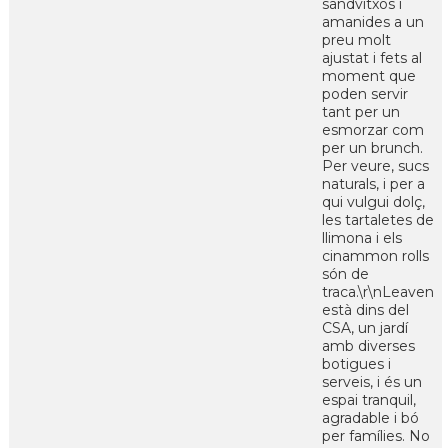
sandvitxos i
amanides a un
preu molt
ajustat i fets al
moment que
poden servir
tant per un
esmorzar com
per un brunch.
Per veure, sucs
naturals, i per a
qui vulgui dolç,
les tartaletes de
llimona i els
cinammon rolls
són de
traca.\r\nLeaven
està dins del
CSA, un jardí
amb diverses
botigues i
serveis, i és un
espai tranquil,
agradable i bó
per famílies. No