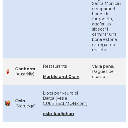
Santa Monica i
compartir 9
hores de
furgoneta,
agafar un
sidecar i
caminar una
bona estona
carregat de
maletes.
Restaurants
Val la pena.
Canberra
Pagues per
(Austràlia)
Marble and Grain
qualitat.
Llocs per veure el
Barça (ves a
Oslo
CULERSALMON.com)
(Noruega)
oslo-karljohan