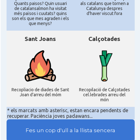
Quants paisos? Quin usuari
als catalans que tornen a
de catalansalmon ha visitat
Catalunya despres
més països i cuutats? quins
d'haver viscut fora
son els que mes agraden i els
que menys?
Sant Joans
Calçotades
Recopliacio de diades de Sant
Recopilació de Calçotades
Joan d'arreu del móm
cel.lebrades arreu del
món
* els marcats amb asterisc, estan encara pendents de
recuperar. Paciència joves padawans...
Fes un cop d'ull a la llista sencera