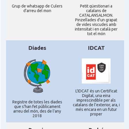
Grup de whatsapp de Culers
Petit qüestionari a
d'arreu del mon
catalans de
CATALANSALMON.
Pinzellades d'un grapat
de vides viscudes amb
intensitat i en català per
tot el món
Diades
IDCAT
L'IDCAT és un Certificat
Digital, una eina
imprescindible per als
Registre de totes les diades
catalans de l'exterior, ara, i
que s'han fet públicament
més encara en un futur
arreu del món, des de l'any
proper
2018