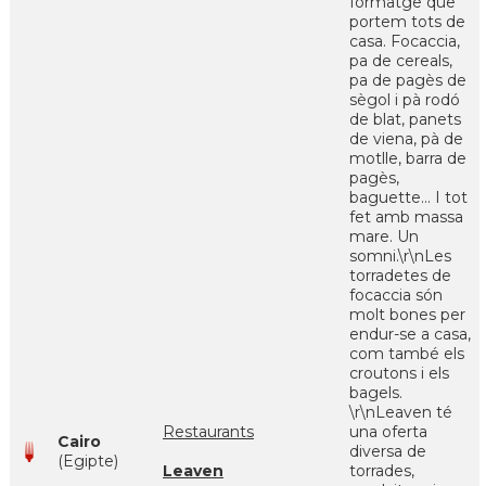
formatge que
portem tots de
casa. Focaccia,
pa de cereals,
pa de pagès de
sègol i pà rodó
de blat, panets
de viena, pà de
motlle, barra de
pagès,
baguette... I tot
fet amb massa
mare. Un
somni.\r\nLes
torradetes de
focaccia són
molt bones per
endur-se a casa,
com també els
croutons i els
bagels.
\r\nLeaven té
Restaurants
una oferta
Cairo
diversa de
(Egipte)
Leaven
torrades,