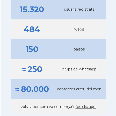
15.320
usuaris registrats
484
webs
150
països
≈ 250
grups de
whatsapp
≈ 80.000
contactes arreu del mon
vols saber com va començar?
fes clic aquí