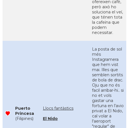
ofereixen cafè,
però això ho
soluciona el veí,
que ténen tota
la cafeïna que
podem
necessitar.
La posta de sol
més
Instagramera
que hem vist
mai. Illes que
semblen sortits
de bola de drac.
Oju que no és
facil arribar-hi.. si
no et vols
gastar una
fortuna en l'avio
Puerto
Llocs fantàstics
privat a El Nido,
Princesa
cal volar a
(Filipines)
El Nido
l'aeroport
"regular" de