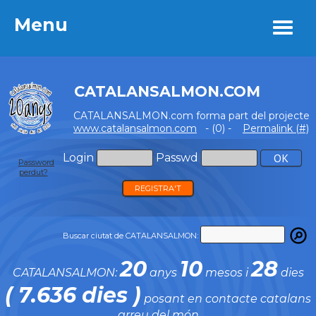
Menu
Menu
CATALANSALMON.COM
CATALANSALMON.com forma part del projecte
www.catalansalmon.com
- (0) -
Permalink (#)
Login
Passwd
Password
perdut?
REGISTRA'T
Buscar ciutat de CATALANSALMON:
20
10
28
CATALANSALMON:
anys
mesos i
dies
( 7.636 dies )
posant en contacte catalans
arreu del món