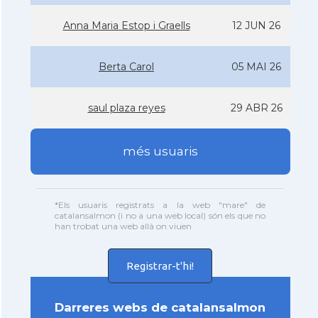
Anna Maria Estop i Graells
12 JUN 26
Berta Carol
05 MAI 26
saul plaza reyes
29 ABR 26
més usuaris
*Els usuaris registrats a la web "mare" de
catalansalmon (i no a una web local) són els que no
han trobat una web allà on viuen
Registrar-t'hi!
Darreres webs de catalansalmon