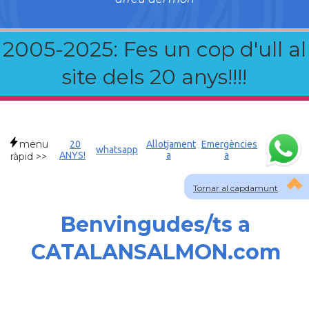
2005-2025: Fes un cop d'ull al
site dels 20 anys!!!!
menu
20
Allotjament
Emergències
whatsapp
ANYS!
a
a
ràpid >>
Tornar al capdamunt
Benvingudes/ts a
CATALANSALMON.com