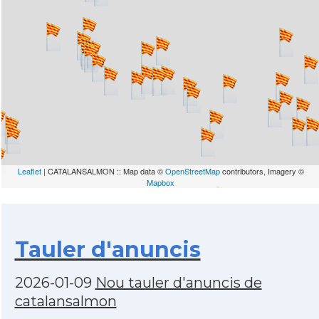
Leaflet
| CATALANSALMON :: Map data ©
OpenStreetMap
contributors, Imagery ©
Mapbox
Tauler d'anuncis
2026-01-09
Nou tauler d'anuncis de
catalansalmon