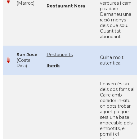
(Marroc)
verdures i carn
Restaurant Nora
picadarn
Demaneu una
raciò menys
dels que sou.
Quantitat
abundant
San José
Restaurants
Cuina molt
(Costa
autentica.
Rica)
Iberik
Leaven és un
dels dos forns al
Caire amb
obrador in-situ
on pots trobar
aquell pa que
serà una base
impecable pels
embotits, el
pernil i el