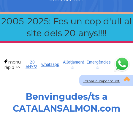
2005-2025: Fes un cop d'ull al
site dels 20 anys!!!!
menu
20
Allotjament
Emergències
whatsapp
ANYS!
a
a
ràpid >>
Tornar al capdamunt
Benvingudes/ts a
CATALANSALMON.com