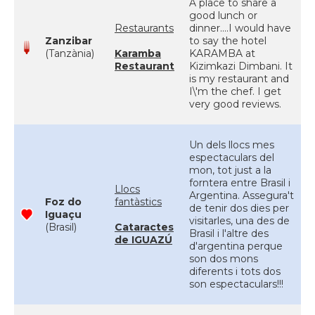
A place to share a
good lunch or
Restaurants
dinner....I would have
Zanzibar
to say the hotel
(Tanzània)
Karamba
KARAMBA at
Restaurant
Kizimkazi Dimbani. It
is my restaurant and
I\'m the chef. I get
very good reviews.
Un dels llocs mes
espectaculars del
mon, tot just a la
forntera entre Brasil i
Llocs
Argentina. Assegura't
Foz do
fantàstics
de tenir dos dies per
Iguaçu
visitarles, una des de
(Brasil)
Cataractes
Brasil i l'altre des
de IGUAZÚ
d'argentina perque
son dos mons
diferents i tots dos
son espectaculars!!!