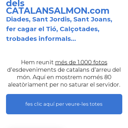
dels
CATALANSALMON.com
Diades, Sant Jordis, Sant Joans,
fer cagar el Tió, Calçotades,
trobades informals...
Hem reunit
més de 1.000 fotos
d'esdeveniments de catalans d'arreu del
món. Aquí en mostrem només 80
aleatòriament per no saturar el servidor.
fes clic aquí per veure-les totes