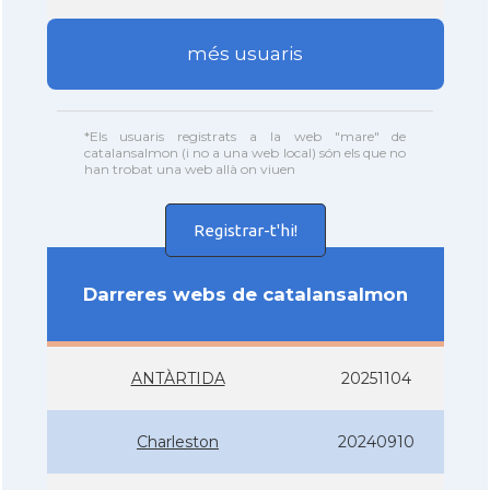
més usuaris
*Els usuaris registrats a la web "mare" de
catalansalmon (i no a una web local) són els que no
han trobat una web allà on viuen
Registrar-t'hi!
Darreres webs de catalansalmon
ANTÀRTIDA
20251104
Charleston
20240910