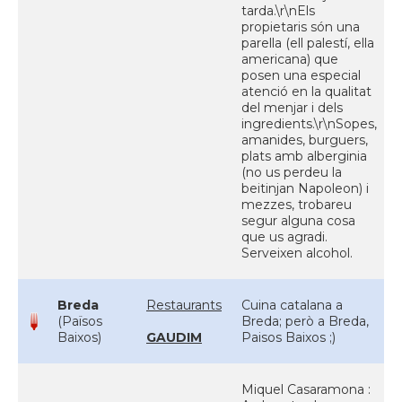
tarda.\r\nEls
propietaris són una
parella (ell palestí, ella
americana) que
posen una especial
atenció en la qualitat
del menjar i dels
ingredients.\r\nSopes,
amanides, burguers,
plats amb alberginia
(no us perdeu la
beitinjan Napoleon) i
mezzes, trobareu
segur alguna cosa
que us agradi.
Serveixen alcohol.
Breda
Restaurants
Cuina catalana a
(Països
Breda; però a Breda,
Baixos)
GAUDIM
Paisos Baixos ;)
Miquel Casaramona :