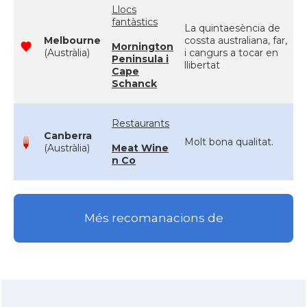
Llocs
fantàstics
La quintaesència de
Melbourne
cossta australiana, far,
Mornington
(Austràlia)
i cangurs a tocar en
Peninsula i
llibertat
Cape
Schanck
Restaurants
Canberra
Molt bona qualitat.
(Austràlia)
Meat Wine
n Co
Més recomanacions de