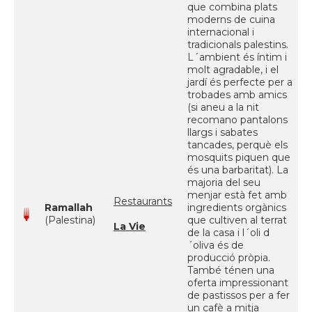
que combina plats
moderns de cuina
internacional i
tradicionals palestins.
L´ambient és íntim i
molt agradable, i el
jardí és perfecte per a
trobades amb amics
(si aneu a la nit
recomano pantalons
llargs i sabates
tancades, perquè els
mosquits piquen que
és una barbaritat). La
majoria del seu
menjar està fet amb
Restaurants
Ramallah
ingredients orgànics
(Palestina)
que cultiven al terrat
La Vie
de la casa i l´oli d
´oliva és de
producció pròpia.
També ténen una
oferta impressionant
de pastissos per a fer
un cafè a mitja