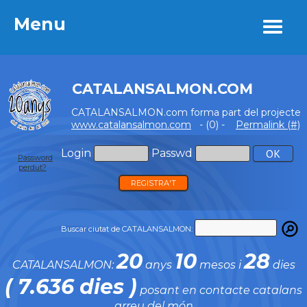
Menu
Menu
CATALANSALMON.COM
CATALANSALMON.com forma part del projecte
www.catalansalmon.com
- (0) -
Permalink (#)
Login
Passwd
Password
perdut?
REGISTRA'T
Buscar ciutat de CATALANSALMON:
20
10
28
CATALANSALMON:
anys
mesos i
dies
( 7.636 dies )
posant en contacte catalans
arreu del món