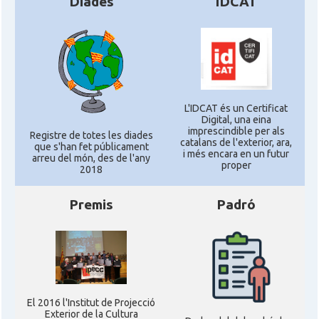
Diades
IDCAT
L'IDCAT és un Certificat
Digital, una eina
imprescindible per als
Registre de totes les diades
catalans de l'exterior, ara,
que s'han fet públicament
i més encara en un futur
arreu del món, des de l'any
proper
2018
Premis
Padró
El 2016 l'Institut de Projecció
Exterior de la Cultura