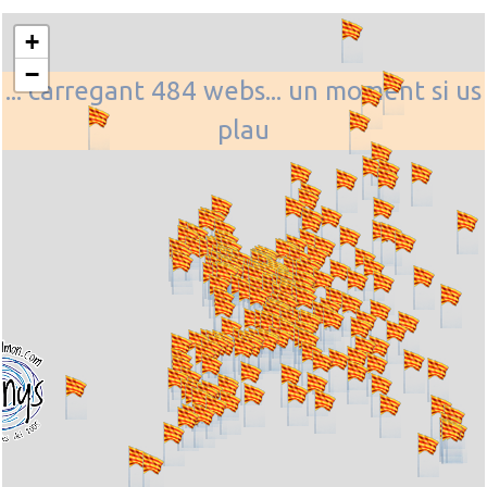
+
−
... carregant 484 webs... un moment si us
plau