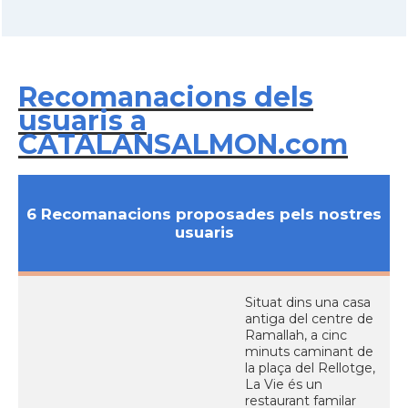
Recomanacions dels
usuaris a
CATALANSALMON.com
6 Recomanacions proposades pels nostres
usuaris
Situat dins una casa
antiga del centre de
Ramallah, a cinc
minuts caminant de
la plaça del Rellotge,
La Vie és un
restaurant familar