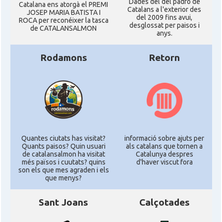
Dades del del padró de
Catalana ens atorgà el PREMI
Catalans a l'exterior des
JOSEP MARIA BATISTA I
del 2009 fins avui,
ROCA per reconéixer la tasca
desglossat per paisos i
de CATALANSALMON
anys.
Rodamons
Retorn
Quantes ciutats has visitat?
informació sobre ajuts per
Quants paisos? Quin usuari
als catalans que tornen a
de catalansalmon ha visitat
Catalunya despres
més països i cuutats? quins
d'haver viscut fora
son els que mes agraden i els
que menys?
Sant Joans
Calçotades