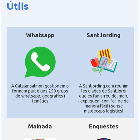
Útils
Whatsapp
SantJording
A Catalansalmon gestionem o
A Santjording.com reunim
formem part d'uns 250 grups
les diades de SantJordi
de whatsapp, geogràfics i
que es fan arreu del mon,
temàtics
i expliquem com fer-ne de
manera fàcil i sense
maldecaps logí­stics!
Mainada
Enquestes