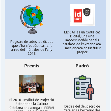
L'IDCAT és un Certificat
Digital, una eina
imprescindible per als
Registre de totes les diades
catalans de l'exterior, ara,
que s'han fet públicament
i més encara en un futur
arreu del món, des de l'any
proper
2018
Premis
Padró
El 2016 l'Institut de Projecció
Exterior de la Cultura
Dades del del padró de
Catalana ens atorgà el PREMI
Catalans a l'exterior des