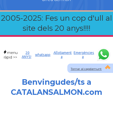
2005-2025: Fes un cop d'ull al
site dels 20 anys!!!!
menu
20
Allotjament
Emergències
whatsapp
ANYS!
a
a
ràpid >>
Tornar al capdamunt
Benvingudes/ts a
CATALANSALMON.com