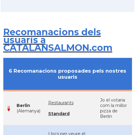
Recomanacions dels
usuaris a
CATALANSALMON.com
6 Recomanacions proposades pels nostres
usuaris
Jo el votaria
Restaurants
Berlin
com la millor
(Alemanya)
pizza de
Standard
Berlin
Llocs per veure el