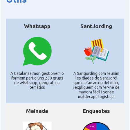
Whatsapp
SantJording
A Catalansalmon gestionem o
A Santjording.com reunim
formem part d'uns 250 grups
les diades de SantJordi
de whatsapp, geogràfics i
que es fan arreu del mon,
temàtics
i expliquem com fer-ne de
manera fàcil i sense
maldecaps logí­stics!
Mainada
Enquestes