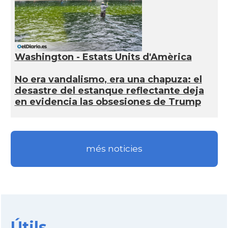
Washington - Estats Units d'Amèrica
No era vandalismo, era una chapuza: el
desastre del estanque reflectante deja
en evidencia las obsesiones de Trump
més noticies
Útils