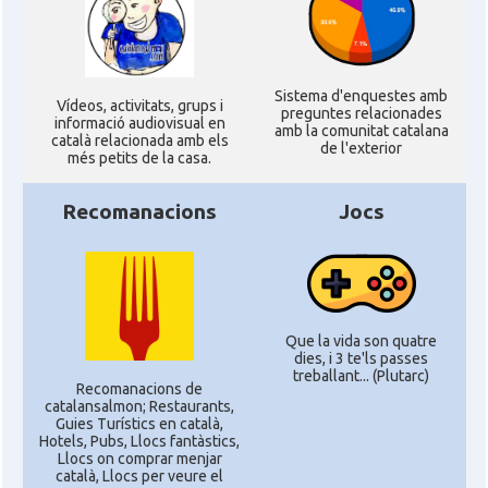
Sistema d'enquestes amb
Ví­deos, activitats, grups i
preguntes relacionades
informació audiovisual en
amb la comunitat catalana
català relacionada amb els
de l'exterior
més petits de la casa.
Recomanacions
Jocs
Que la vida son quatre
dies, i 3 te'ls passes
treballant... (Plutarc)
Recomanacions de
catalansalmon; Restaurants,
Guies Turístics en català,
Hotels, Pubs, Llocs fantàstics,
Llocs on comprar menjar
català, Llocs per veure el