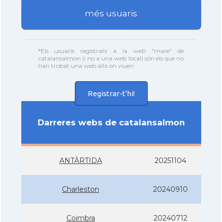
més usuaris
*Els usuaris registrats a la web "mare" de
catalansalmon (i no a una web local) són els que no
han trobat una web allà on viuen
Registrar-t'hi!
Darreres webs de catalansalmon
ANTÀRTIDA
20251104
Charleston
20240910
Coimbra
20240712