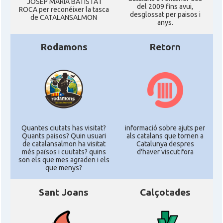
JOSEP MARIA BATISTA I
del 2009 fins avui,
ROCA per reconéixer la tasca
desglossat per paisos i
de CATALANSALMON
anys.
Rodamons
Retorn
Quantes ciutats has visitat?
informació sobre ajuts per
Quants paisos? Quin usuari
als catalans que tornen a
de catalansalmon ha visitat
Catalunya despres
més països i cuutats? quins
d'haver viscut fora
son els que mes agraden i els
que menys?
Sant Joans
Calçotades