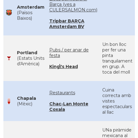
Barça (ves a
Amsterdam
CULERSALMON.com)
(Països
Baixos)
Tripbar BARÇA
Amsterdam BV
Un bon lloc
Pubs / per anar de
per fer una
Portland
festa
pinta
(Estats Units
tranquilament
d'Amèrica)
King\'s Head
en grup. A
toca del moll
Cuina
Restaurants
correcta amb
Chapala
vistes
(Mèxic)
Chac-Lan Monte
espectaculars
Coxala
al llac
UNa piràmide
mexicana al