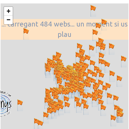
+
−
... carregant 484 webs... un moment si us
plau