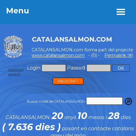
Menu
Menu
CATALANSALMON.COM
CATALANSALMON.com forma part del projecte
www.catalansalmon.com
- (0) -
Permalink (#)
Login
Passwd
Password
perdut?
REGISTRA'T
Buscar ciutat de CATALANSALMON:
20
10
28
CATALANSALMON:
anys
mesos i
dies
( 7.636 dies )
posant en contacte catalans
arreu del món