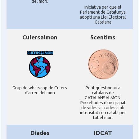
del món.
Iniciativa per que el
Parlament de Catalunya
adopti una Llei Electoral
Catalana
Culersalmon
5centims
Grup de whatsapp de Culers
Petit qüestionari a
d'arreu del mon
catalans de
CATALANSALMON.
Pinzellades d'un grapat
de vides viscudes amb
intensitat i en català per
tot el món
Diades
IDCAT