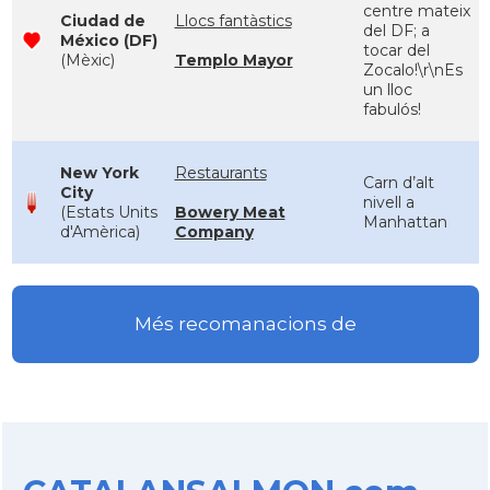
centre mateix
Ciudad de
Llocs fantàstics
del DF; a
México (DF)
tocar del
(Mèxic)
Templo Mayor
Zocalo!\r\nEs
un lloc
fabulós!
New York
Restaurants
Carn d’alt
City
nivell a
(Estats Units
Bowery Meat
Manhattan
d'Amèrica)
Company
Més recomanacions de