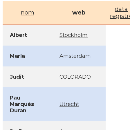
data
nom
web
registr
Albert
Stockholm
Marla
Amsterdam
Judit
COLORADO
Pau
Marquès
Utrecht
Duran