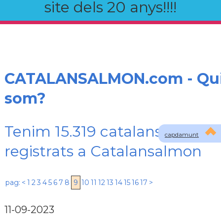
site dels 20 anys!!!!
CATALANSALMON.com - Qu
som?
Tenim 15.319 catalans
capdamunt
registrats a Catalansalmon
pag:
<
1
2
3
4
5
6
7
8
9
10
11
12
13
14
15
16
17
>
11-09-2023