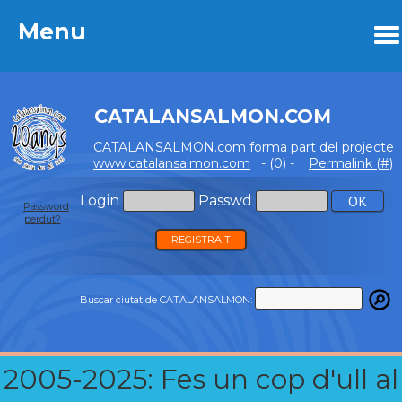
Menu
Menu
CATALANSALMON.COM
CATALANSALMON.com forma part del projecte
www.catalansalmon.com
- (0) -
Permalink (#)
Login
Passwd
Password
perdut?
REGISTRA'T
Buscar ciutat de CATALANSALMON:
2005-2025: Fes un cop d'ull al