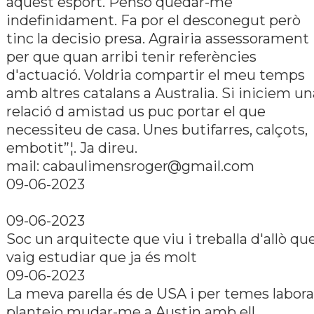
aquest esport. Penso quedar-me
indefinidament. Fa por el desconegut però
tinc la decisio presa. Agrairia assessorament
per que quan arribi tenir referències
d'actuació. Voldria compartir el meu temps
amb altres catalans a Australia. Si iniciem un
relació d amistad us puc portar el que
necessiteu de casa. Unes butifarres, calçots,
embotit”¦. Ja direu.
mail: cabaulimensroger@gmail.com
09-06-2023
09-06-2023
Soc un arquitecte que viu i treballa d'allò qu
vaig estudiar que ja és molt
09-06-2023
La meva parella és de USA i per temes labora
plantejo mudar-me a Austin amb ell.