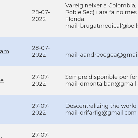
Vareig neixer a Colombia,
28-07-
Poble Sec) i ara fa no mes
2022
Florida.
mail: brugatmedical@bell
28-07-
ham
2022
mail: aandreoegea@gmai
27-07-
Sempre disponible per fer 
re
2022
mail: dmontalban@gmail
27-07-
Descentralizing the world
2022
mail: orifarfig@gmail.com
27-07-