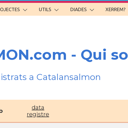
ROJECTES
UTILS
DIADES
XERREM?
ON.com - Qui s
gistrats a Catalansalmon
data
b
registre