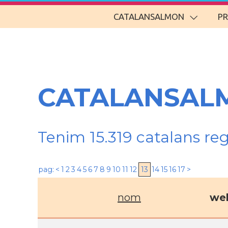
CATALANSALMON
P
CATALANSALM
Tenim 15.319 catalans re
pag:
<
1
2
3
4
5
6
7
8
9
10
11
12
13
14
15
16
17
>
nom
we