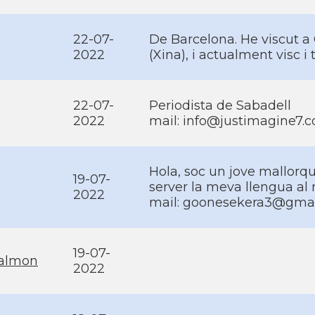
22-07-
De Barcelona. He viscut a
2022
(Xina), i actualment visc i
22-07-
Periodista de Sabadell
2022
mail: info@justimagine7.
Hola, soc un jove mallorquí
19-07-
server la meva llengua al 
2022
mail: goonesekera3@gma
19-07-
salmon
2022