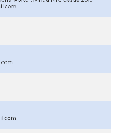
lona. Porto vivint a NYC desde 2015.
il.com
k.com
il.com