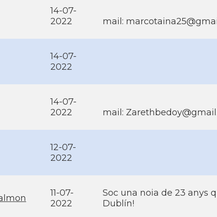
14-07-
2022
mail: marcotaina25@gmai
14-07-
2022
14-07-
2022
mail: Zarethbedoy@gmai
12-07-
2022
11-07-
Soc una noia de 23 anys qu
salmon
2022
Dublí­n!