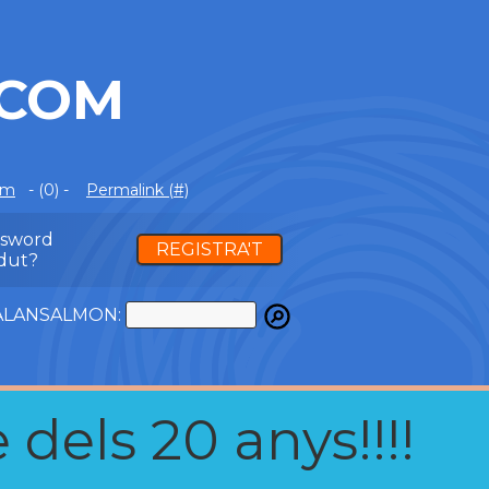
.COM
om
- (0) -
Permalink (#)
ssword
REGISTRA'T
dut?
ATALANSALMON:
 dels 20 anys!!!!