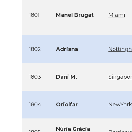
1801
Manel Brugat
Miami
1802
Adriana
Notting
1803
Dani M.
Singapo
1804
Oriolfar
NewYork
Núria Gràcia