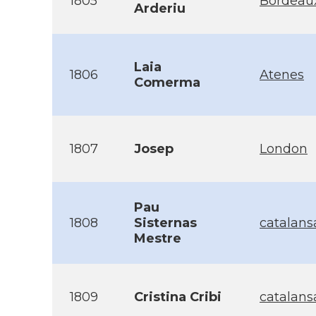
1805
Bordeau
Arderiu
Laia
1806
Atenes
Comerma
1807
Josep
London
Pau
1808
Sisternas
catalan
Mestre
1809
Cristina Cribi
catalan