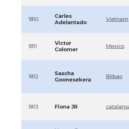
Carles
1810
Vietnam
Adelantado
Victor
1811
Mexico
Colomer
Sascha
1812
Bilbao
Goonesekera
1813
Fiona JR
catalan