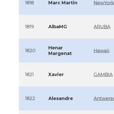
1818
Marc Martin
NewYork
1819
AlbaMG
ARUBA
Henar
1820
Hawaii
Margenat
1821
Xavier
GAMBIA
1822
Alexandre
Antwerp