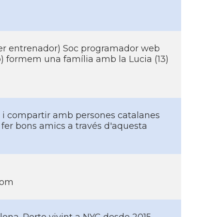
m
ser entrenador) Soc programador web
 formem una famí­lia amb la Lucia (13)
 i compartir amb persones catalanes
o fer bons amics a través d'aquesta
com