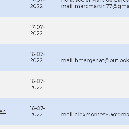
17-07-
Hola, sóc el Marc de Barce
2022
mail: marcmartin77@gma
17-07-
2022
16-07-
2022
mail: hmargenat@outloo
16-07-
2022
16-07-
en
2022
mail: alexmontes80@gma