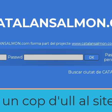
ATALANSALMON
NSALMON.com forma part del projecte
www.catalansalmon.c
Pa
Passwd
per
Buscar ciutat de C
n cop d'ull al site