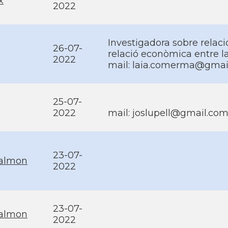
x
2022
Investigadora sobre relaci
26-07-
relació econòmica entre la 
2022
mail: laia.comerma@gmai
25-07-
2022
mail: joslupell@gmail.co
23-07-
salmon
2022
23-07-
salmon
2022