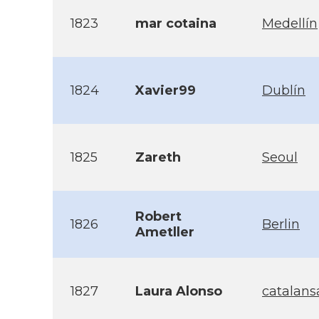
1823
mar cotaina
Medellín
1824
Xavier99
Dublín
1825
Zareth
Seoul
Robert
1826
Berlin
Ametller
1827
Laura Alonso
catalan