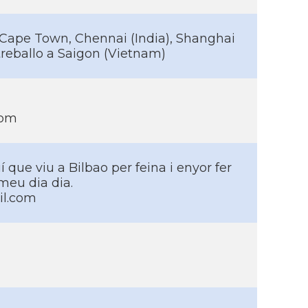
 Cape Town, Chennai (India), Shanghai
 treballo a Saigon (Vietnam)
com
­ que viu a Bilbao per feina i enyor fer
meu dia dia.
il.com