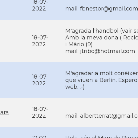
18-07-
2022
mail: fbnestor@gmail.co
M'agrada l'handbol (vair 
18-07-
Amb la meva dona ( Rocio)
2022
i Màrio (9)
mail: jtribo@hotmail.com
M'agradaria molt conèixer
18-07-
que viuen a Berlí­n. Esper
2022
web. :-)
18-07-
ara
2022
mail: albertterrat@gmail.