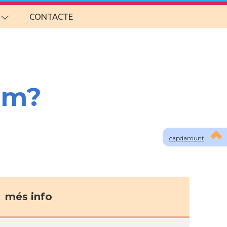
CONTACTE
om?
capdamunt
més info