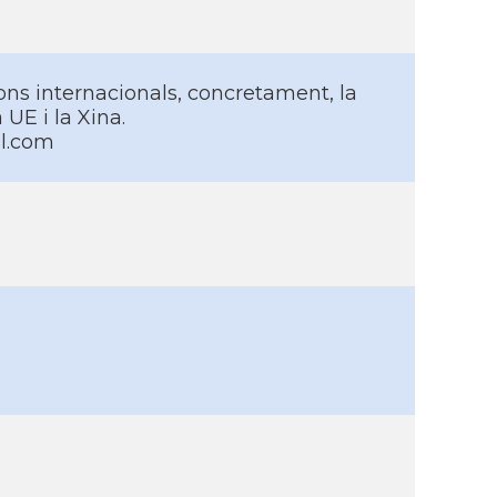
ons internacionals, concretament, la
UE i la Xina.
l.com
m