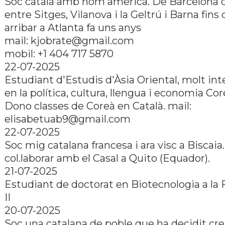
Soc català amb nom americà. De Barcelona 
entre Sitges, Vilanova i la Geltrú i Barna fins
arribar a Atlanta fa uns anys
mail: kjobrate@gmail.com
mobil: +1 404 717 5870
22-07-2025
Estudiant d'Estudis d'Àsia Oriental, molt in
en la política, cultura, llengua i economia Co
Dono classes de Coreà en Català. mail:
elisabetuab9@gmail.com
22-07-2025
Soc mig catalana francesa i ara visc a Biscaia
col.laborar amb el Casal a Quito (Equador).
21-07-2025
Estudiant de doctorat en Biotecnologia a la 
II
20-07-2025
Soc una catalana de poble que ha decidit cre