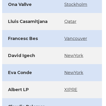
Ona Vallve
Stockholm
Lluis Casamitjana
Qatar
Francesc Bes
Vancouver
David Igech
NewYork
Eva Conde
NewYork
Albert LP
XIPRE