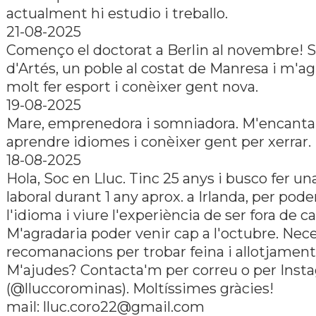
actualment hi estudio i treballo.
21-08-2025
Començo el doctorat a Berlin al novembre! 
d'Artés, un poble al costat de Manresa i m'a
molt fer esport i conèixer gent nova.
19-08-2025
Mare, emprenedora i somniadora. M'encanta v
aprendre idiomes i conèixer gent per xerrar.
18-08-2025
Hola, Soc en Lluc. Tinc 25 anys i busco fer un
laboral durant 1 any aprox. a Irlanda, per pode
l'idioma i viure l'experiència de ser fora de ca
M'agradaria poder venir cap a l'octubre. Nece
recomanacions per trobar feina i allotjament
M'ajudes? Contacta'm per correu o per Inst
(@lluccorominas). Moltíssimes gràcies!
mail: lluc.coro22@gmail.com