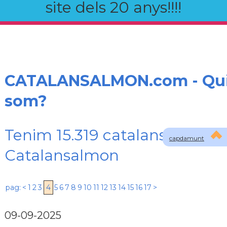
site dels 20 anys!!!!
CATALANSALMON.com - Qu
som?
Tenim 15.319 catalans registra
capdamunt
Catalansalmon
pag:
<
1
2
3
4
5
6
7
8
9
10
11
12
13
14
15
16
17
>
09-09-2025