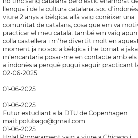
no tinc sang catalana però estic enamorat de
llengua i de la cultura catalana. soc d'indonès
viure 2 anys a bèlgica. allà vaig conèixer una
comunitat de catalans, cosa que em va moti
practicar el meu català. també em vaig apunt
colla castellera i m'he divertit molt en aques
moment ja no soc a bèlgica i he tornat a jaka
m'encantaria posar-me en contacte amb els 
a indonèsia perquè pugui seguir practicant l
02-06-2025
01-06-2025
01-06-2025
Futur estudiant a la DTU de Copenhagen
mail: polubago@gmail.com
01-06-2025
Hola! Properament vaig a viure a Chicago i