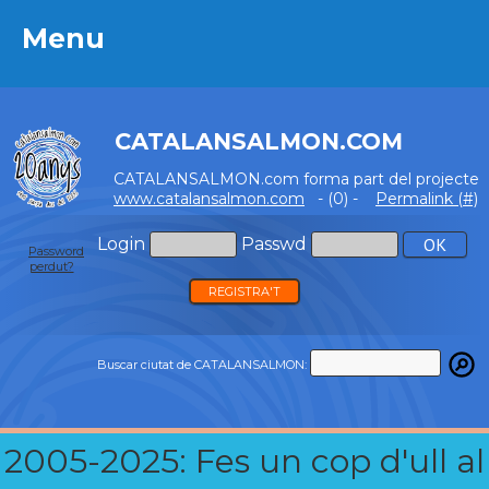
Menu
Menu
CATALANSALMON.COM
CATALANSALMON.com forma part del projecte
www.catalansalmon.com
- (0) -
Permalink (#)
Login
Passwd
Password
perdut?
REGISTRA'T
Buscar ciutat de CATALANSALMON:
2005-2025: Fes un cop d'ull al