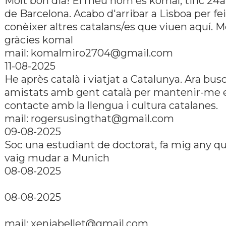
Molt bon dia! El meu nom és komal, tinc 24a
de Barcelona. Acabo d'arribar a Lisboa per fei
conèixer altres catalans/es que viuen aquí. M
gràcies komal
mail: komalmiro2704@gmail.com
11-08-2025
He après català i viatjat a Catalunya. Ara bus
amistats amb gent català per mantenir-me 
contacte amb la llengua i cultura catalanes.
mail: rogersusingthat@gmail.com
09-08-2025
Soc una estudiant de doctorat, fa mig any 
vaig mudar a Munich
08-08-2025
08-08-2025
mail: xeniabellet@gmail.com