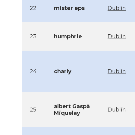
22
mister eps
Dublín
23
humphrie
Dublín
24
charly
Dublín
albert Gaspà
25
Dublín
Miquelay