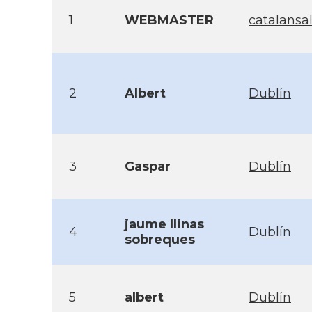
1
WEBMASTER
catalans
2
Albert
Dublín
3
Gaspar
Dublín
jaume llinas
4
Dublín
sobreques
5
albert
Dublín