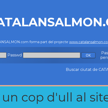
ATALANSALMON
NSALMON.com forma part del projecte
www.catalansalmon.c
Pa
Passwd
per
Buscar ciutat de C
n cop d'ull al site