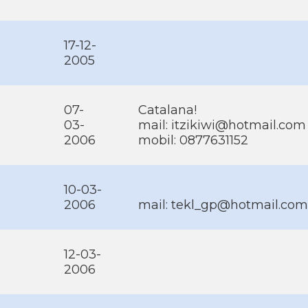
17-12-
2005
07-
Catalana!
03-
mail: itzikiwi@hotmail.com
2006
mobil: 0877631152
10-03-
2006
mail: tekl_gp@hotmail.com
12-03-
2006