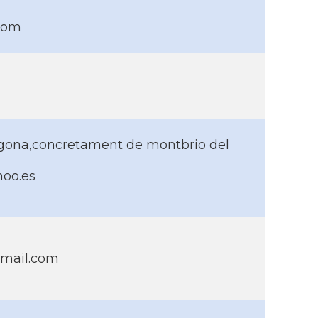
com
ragona,concretament de montbrio del
oo.es
tmail.com