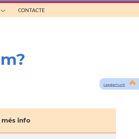
CONTACTE
om?
capdamunt
més info