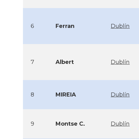
6
Ferran
Dublín
7
Albert
Dublín
8
MIREIA
Dublín
9
Montse C.
Dublín