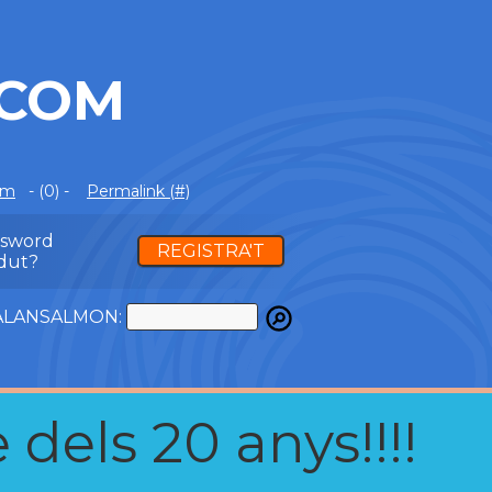
.COM
om
- (0) -
Permalink (#)
ssword
REGISTRA'T
dut?
ATALANSALMON:
 dels 20 anys!!!!