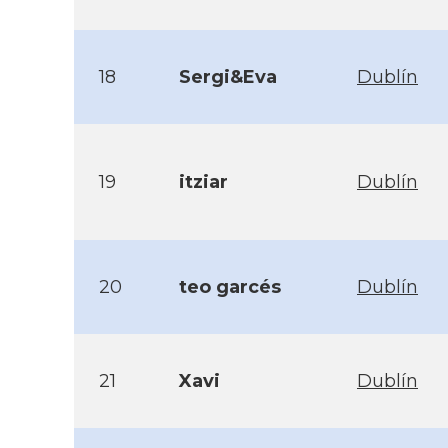
18
Sergi&Eva
Dublín
19
itziar
Dublín
20
teo garcés
Dublín
21
Xavi
Dublín