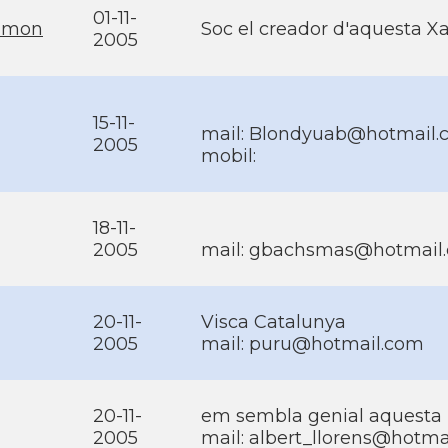
01-11-
almon
Soc el creador d'aquesta X
2005
15-11-
mail: Blondyuab@hotmail
2005
mobil:
18-11-
2005
mail: gbachsmas@hotmail
20-11-
Visca Catalunya
2005
mail: puru@hotmail.com
20-11-
em sembla genial aquesta in
2005
mail: albert_llorens@hotma