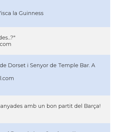
sca la Guinness
es...?"
x.com
 de Dorset i Senyor de Temple Bar. A
l.com
panyades amb un bon partit del Barça!