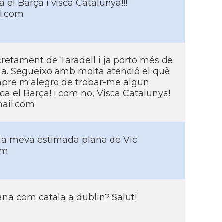
a el Barça i visca Catalunya!!!
l.com
cretament de Taradell i ja porto més de
lla. Segueixo amb molta atenció el què
empre m'alegro de trobar-me algun
ca el Barça! i com no, Visca Catalunya!
ail.com
e la meva estimada plana de Vic
om
na com catala a dublin? Salut!
m