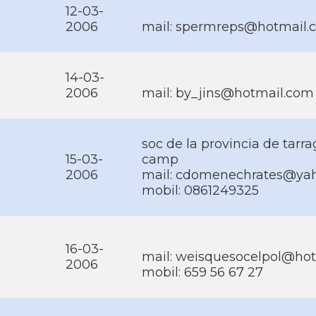
12-03-
2006
mail: spermreps@hotmail.
14-03-
2006
mail: by_jins@hotmail.com
soc de la provincia de tar
15-03-
camp
2006
mail: cdomenechrates@yah
mobil: 0861249325
16-03-
mail: weisquesocelpol@ho
2006
mobil: 659 56 67 27