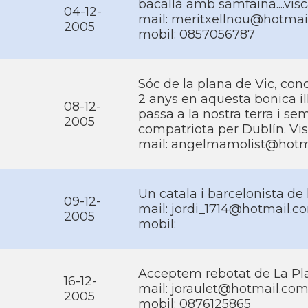
bacallà amb samfaina....visc
04-12-
mail: meritxellnou@hotmai
2005
mobil: 0857056787
Sóc de la plana de Vic, con
2 anys en aquesta bonica i
08-12-
passa a la nostra terra i s
2005
compatriota per Dublí­n. Vis
mail: angelmamolist@hotm
Un catala i barcelonista d
09-12-
mail: jordi_1714@hotmail.c
2005
mobil:
Acceptem rebotat de La Pla
16-12-
mail: joraulet@hotmail.co
2005
mobil: 0876125865