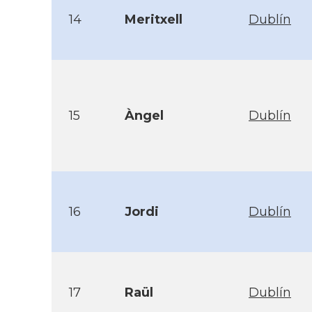
14
Meritxell
Dublín
15
Àngel
Dublín
16
Jordi
Dublín
17
Raül
Dublín