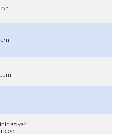
arxa
.com
.com
iciativa!!!
il.com