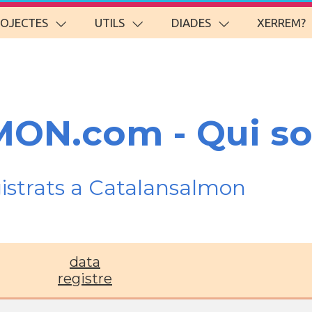
ROJECTES
UTILS
DIADES
XERREM?
ON.com - Qui s
gistrats a Catalansalmon
data
registre