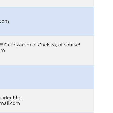
.com
!! Guanyarem al Chelsea, of course!
com
a identitat.
gmail.com