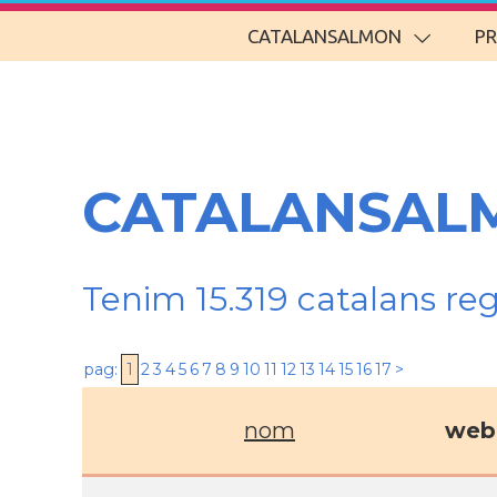
CATALANSALMON
P
CATALANSALM
Tenim 15.319 catalans re
pag:
1
2
3
4
5
6
7
8
9
10
11
12
13
14
15
16
17
>
nom
web