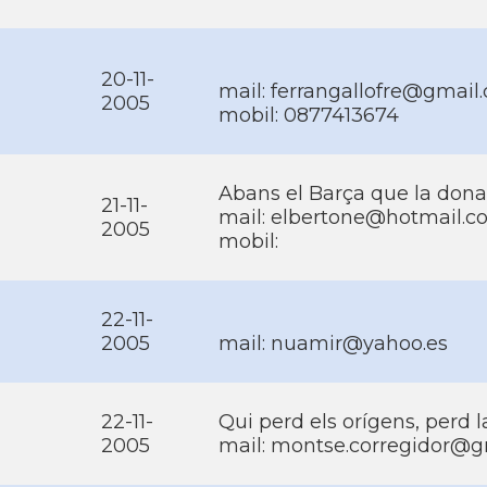
20-11-
mail: ferrangallofre@gmail
2005
mobil: 0877413674
Abans el Barça que la dona!
21-11-
mail: elbertone@hotmail.
2005
mobil:
22-11-
2005
mail: nuamir@yahoo.es
22-11-
Qui perd els orí­gens, perd l
2005
mail: montse.corregidor@