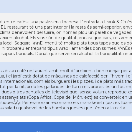
 entre cafès i una pastisseria libanesa, l´entrada a Frank & Co é
 EL restaurant té una part interior i la resta és semi-experior, e
 clima benevolent del Caire, on només plou un parell de vegades l
erveixen alcohol. Els vins són de qualitat, encara que cars, i es v
a local, Saqqara. \r\nEl menú té molts plats tipus tapes que es po
hi trobareu entrepans tipus wrap i amanides bonissimes. \r\nÉs 
 sopars tranquils. Donat que serveixen alcohol, la tranquilitat i int
ss és un café restaurant amb molt d´ambient i bon menjar per a 
a, i el jardí està dotat de màquines de calefacció per l´hivern i d
s internacionals, com els burguers i les pizzes, i de plats més tradi
etot per la nit, amb les garlandes de llum i els arbres, és un lloc
s dues o tres pantalles de televisió que, sense volum, reprodueixe
s assenyalats (Copa Africa, Copa del Món, ect) es converteix en u
ístiques.\r\nPer esmorzar recomano els manakeesh (pizzes libanes
ss salad i qualsevol de les hamburgueses que ténen a la carta.