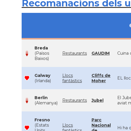
Recomanacions dels 
Breda
(Països
Restaurants
GAUDIM
Cuina 
Baixos)
Galway
Llocs
Cliffs de
EL llo
(Irlanda)
fantàstics
Moher
Berlin
El Jube
Restaurants
Jubel
(Alemanya)
aviat 
Fresno
Parc
(Estats
Llocs
Nacional
Hi ha 
Units
fantàstics
de