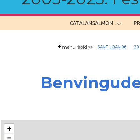
CATALANSALMON
P
menu ràpid >>
SANT JOAN 06
20
Benvingud
+
−