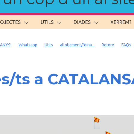
ROJECTES
UTILS
DIADES
XERREM?
 ANYS!
Whatsapp
Utils
allotjament/feina...
Retorn
FAQs
es/ts a CATALAN