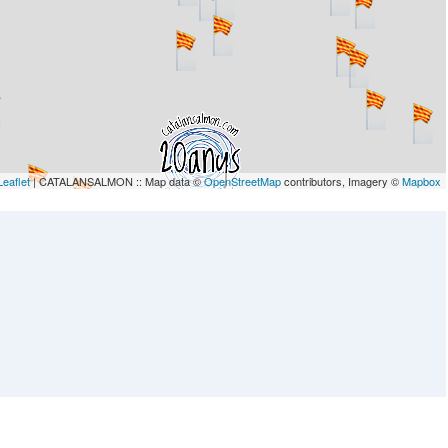
Leaflet
| CATALANSALMON :: Map data ©
OpenStreetMap
contributors, Imagery ©
Mapbox