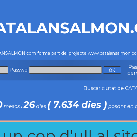
ATALANSALMON
NSALMON.com forma part del projecte
www.catalansalmon.c
Pa
Passwd
per
Buscar ciutat de C
0
26
( 7.634 dies )
mesos i
dies
posant en c
n cop d'ull al site