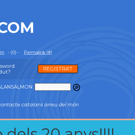
.COM
om
- (0) -
Permalink (#)
ssword
REGISTRA'T
dut?
ATALANSALMON:
ontacte catalans arreu del món
 dels 20 anys!!!!