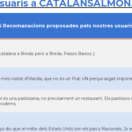
usuaris a CATALANSALMON
6 Recomanacions proposades pels nostres usuari
catalana a Breda; però a Breda, Paisos Baixos ;)
c més visitat d'Irlanda, que no és un Pub UN penya-segat imponen
l és una pastisseria, no precisament un restaurant. Els pastissos n
moderns.
qui diu que el millor dels Estats Units son els parcs Nacionals. Jo