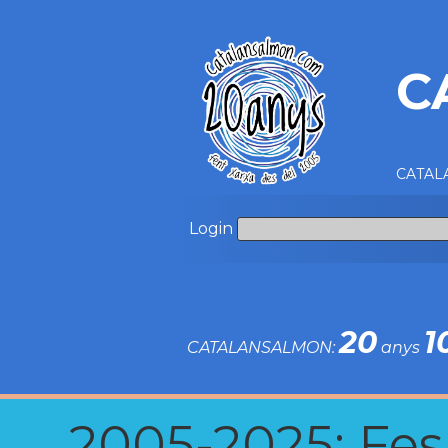
C
CATALA
Login
20
1
CATALANSALMON:
anys
2005-2025: Fes u