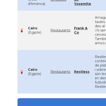
d'Amèrica)
Yosemite
Amagat
taules.
deu al
Cairo
Frank &
Restaurants
i hi s
(Egipte)
Co
cerves
També 
amics i
Restle
continu
de plat
Cairo
i sobr
Restaurants
Restless
(Egipte)
són le
en die
futbol
Restle