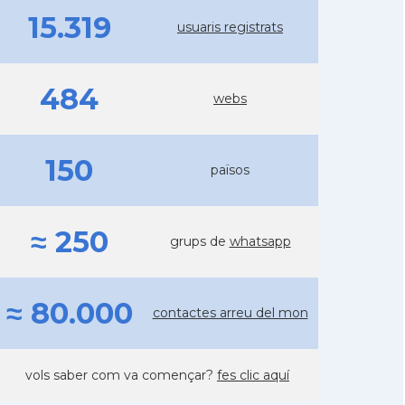
15.319
usuaris registrats
484
webs
150
països
≈ 250
grups de
whatsapp
≈ 80.000
contactes arreu del mon
vols saber com va començar?
fes clic aquí