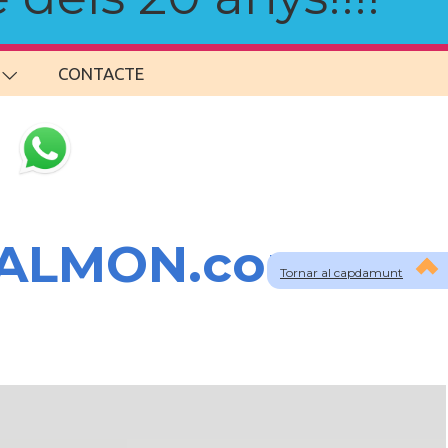
CONTACTE
SALMON.com
Tornar al capdamunt