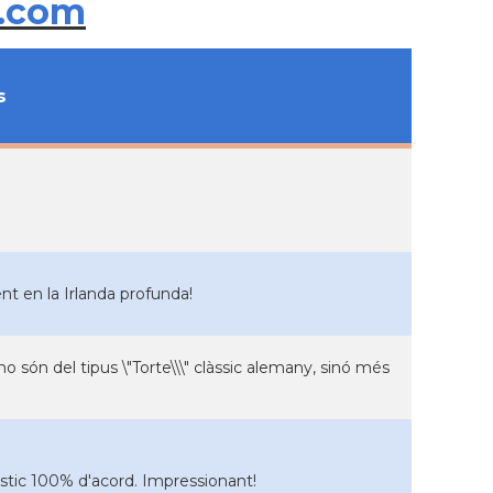
.com
s
t en la Irlanda profunda!
o són del tipus \"Torte\\\" clàssic alemany, sinó més
 estic 100% d'acord. Impressionant!