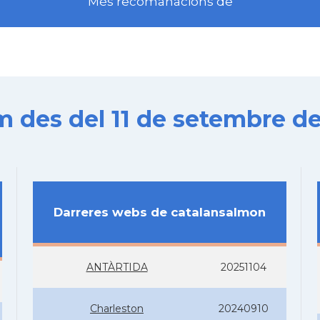
Més recomanacions de
es del 11 de setembre de
Darreres webs de catalansalmon
ANTÀRTIDA
20251104
Charleston
20240910