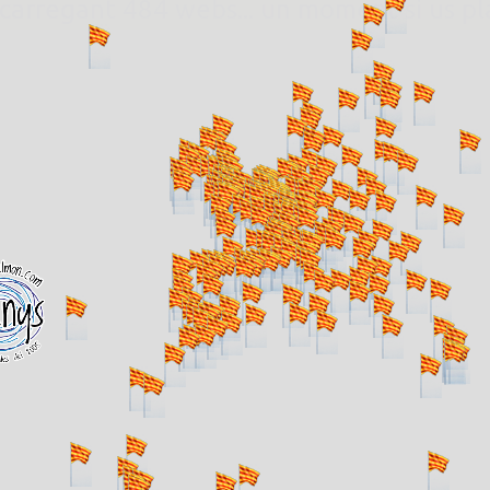
. carregant 484 webs... un moment si us p