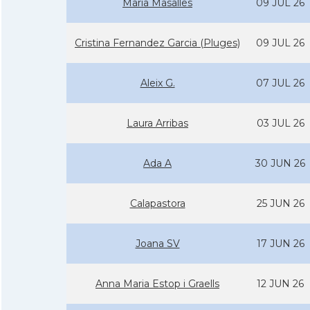
Maria Masalles
09 JUL 26
Cristina Fernandez Garcia (Pluges)
09 JUL 26
Aleix G.
07 JUL 26
Laura Arribas
03 JUL 26
Ada A
30 JUN 26
Calapastora
25 JUN 26
Joana SV
17 JUN 26
Anna Maria Estop i Graells
12 JUN 26