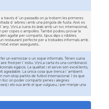
s a través d´un passadís on ja trobem les primeres
nvoltada d´arbres i amb una pèrgola de fusta. Això es
´any. \r\nLa cuina és àrab amb un toc internacional,
enen per copes o ampolles. També podreu provar la
den agafar per compartir, tipus dips o nibbles.
un restaurant perfecte per a trobades informals amb
imitat estan assegurats...
fer un esmorzar o un sopar informals. Ténen cuina
´aire fred per l´estiu. \r\nLa carta és una combinació
cionals egipcis. La qualitat i el servei són excel.lents,
 molt agradable. La única cosa que trenca l´ambient
n non-stop partits de futbol internacional. I és que
n lloc on poder compartir penes i alegries
es) i els ous amb el que vulgueu, i per menjar una