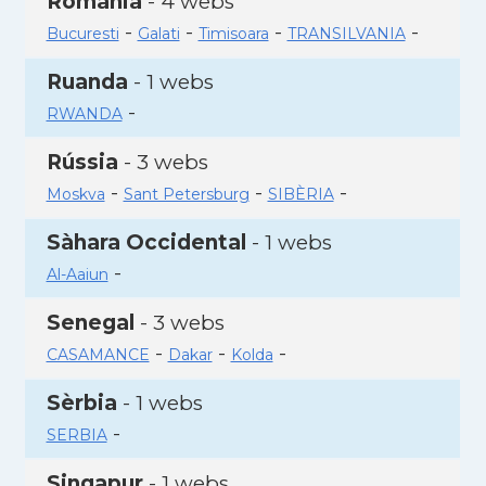
Romania
- 4 webs
-
-
-
-
Bucuresti
Galati
Timisoara
TRANSILVANIA
Ruanda
- 1 webs
-
RWANDA
Rússia
- 3 webs
-
-
-
Moskva
Sant Petersburg
SIBÈRIA
Sàhara Occidental
- 1 webs
-
Al-Aaiun
Senegal
- 3 webs
-
-
-
CASAMANCE
Dakar
Kolda
Sèrbia
- 1 webs
-
SERBIA
Singapur
- 1 webs