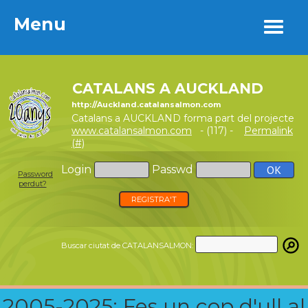
Menu
Menu
CATALANS A AUCKLAND
http://Auckland.catalansalmon.com
Catalans a AUCKLAND forma part del projecte
www.catalansalmon.com
- (117) -
Permalink
(#)
Login
Passwd
Password
perdut?
REGISTRA'T
Buscar ciutat de CATALANSALMON:
2005-2025: Fes un cop d'ull al