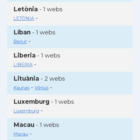
Letònia
- 1 webs
-
LETÒNIA
Líban
- 1 webs
-
Beirut
Liberia
- 1 webs
-
LIBERIA
Lituània
- 2 webs
-
-
Kaunas
Vilnius
Luxemburg
- 1 webs
-
Luxemburg
Macau
- 1 webs
-
Macau