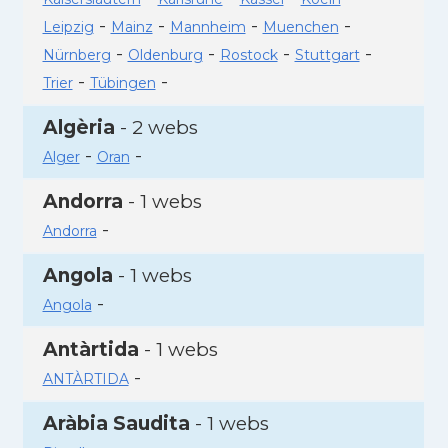
-
-
-
-
Leipzig
Mainz
Mannheim
Muenchen
-
-
-
-
Nürnberg
Oldenburg
Rostock
Stuttgart
-
-
Trier
Tübingen
Algèria
- 2 webs
-
-
Alger
Oran
Andorra
- 1 webs
-
Andorra
Angola
- 1 webs
-
Angola
Antàrtida
- 1 webs
-
ANTÀRTIDA
Aràbia Saudita
- 1 webs