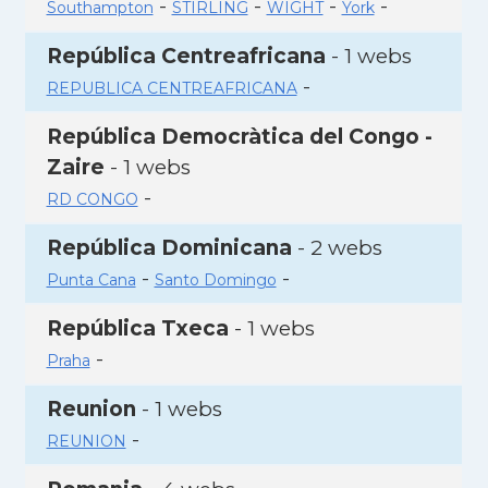
-
-
-
-
Southampton
STIRLING
WIGHT
York
República Centreafricana
- 1 webs
-
REPUBLICA CENTREAFRICANA
República Democràtica del Congo -
Zaire
- 1 webs
-
RD CONGO
República Dominicana
- 2 webs
-
-
Punta Cana
Santo Domingo
República Txeca
- 1 webs
-
Praha
Reunion
- 1 webs
-
REUNION