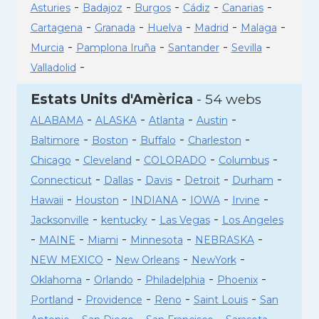
-
-
-
-
-
Asturies
Badajoz
Burgos
Cádiz
Canarias
-
-
-
-
-
Cartagena
Granada
Huelva
Madrid
Malaga
-
-
-
-
Murcia
Pamplona Iruña
Santander
Sevilla
-
Valladolid
Estats Units d'Amèrica
- 54 webs
-
-
-
-
ALABAMA
ALASKA
Atlanta
Austin
-
-
-
-
Baltimore
Boston
Buffalo
Charleston
-
-
-
-
Chicago
Cleveland
COLORADO
Columbus
-
-
-
-
-
Connecticut
Dallas
Davis
Detroit
Durham
-
-
-
-
-
Hawaii
Houston
INDIANA
IOWA
Irvine
-
-
-
Jacksonville
kentucky
Las Vegas
Los Angeles
-
-
-
-
-
MAINE
Miami
Minnesota
NEBRASKA
-
-
-
NEW MEXICO
New Orleans
NewYork
-
-
-
-
Oklahoma
Orlando
Philadelphia
Phoenix
-
-
-
-
Portland
Providence
Reno
Saint Louis
San
-
-
-
-