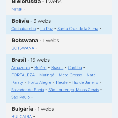
Bielorússia
- 1 webs
-
Minsk
Bolívia
- 3 webs
-
-
-
Cochabamba
La Paz
Santa Cruz de la Sierra
Botswana
- 1 webs
-
BOTSWANA
Brasil
- 15 webs
-
-
-
-
Amazonia
Belém
Brasilia
Curitiba
-
-
-
-
FORTALEZA
Maringá
Mato Grosso
Natal
-
-
-
-
Paraty
Porto Alegre
Recife
Rio de Janeiro
-
-
Salvador de Bahia
São Lourenço, Minas Gerais
-
Sao Paulo
Bulgària
- 1 webs
-
BULGARIA