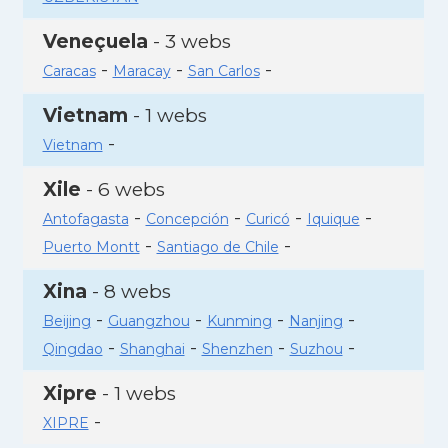
Veneçuela
- 3 webs
-
-
-
Caracas
Maracay
San Carlos
Vietnam
- 1 webs
-
Vietnam
Xile
- 6 webs
-
-
-
-
Antofagasta
Concepción
Curicó
Iquique
-
-
Puerto Montt
Santiago de Chile
Xina
- 8 webs
-
-
-
-
Beijing
Guangzhou
Kunming
Nanjing
-
-
-
-
Qingdao
Shanghai
Shenzhen
Suzhou
Xipre
- 1 webs
-
XIPRE