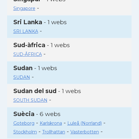
-
Singapore
Sri Lanka
- 1 webs
-
SRI LANKA
Sud-àfrica
- 1 webs
-
SUD-ÂFRICA
Sudan
- 1 webs
-
SUDAN
Sudan del sud
- 1 webs
-
SOUTH SUDAN
Suècia
- 6 webs
-
-
-
Goteborg
Karlskrona
Luleå (Norrland)
-
-
-
Stockholm
Trollhattan
Vasterbotten