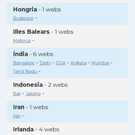
Hongria
- 1 webs
-
Budapest
Illes Balears
- 1 webs
-
Mallorca
Índia
- 6 webs
-
-
-
-
-
Bangalore
Delhi
GOA
Kolkata
Mumbai
-
Tamil Nadu
Indonesia
- 2 webs
-
-
Bali
Jakarta
Iran
- 1 webs
-
Iran
Irlanda
- 4 webs