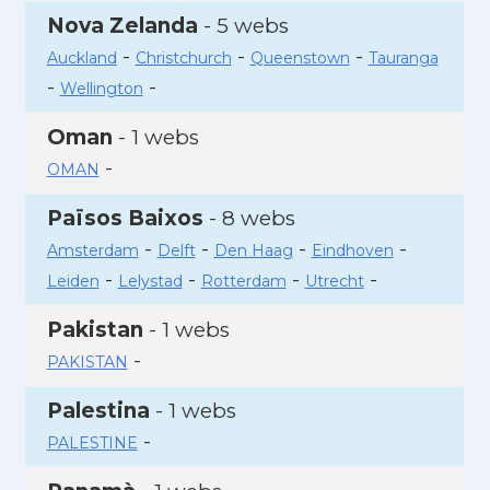
Nova Zelanda
- 5 webs
-
-
-
Auckland
Christchurch
Queenstown
Tauranga
-
-
Wellington
Oman
- 1 webs
-
OMAN
Països Baixos
- 8 webs
-
-
-
-
Amsterdam
Delft
Den Haag
Eindhoven
-
-
-
-
Leiden
Lelystad
Rotterdam
Utrecht
Pakistan
- 1 webs
-
PAKISTAN
Palestina
- 1 webs
-
PALESTINE