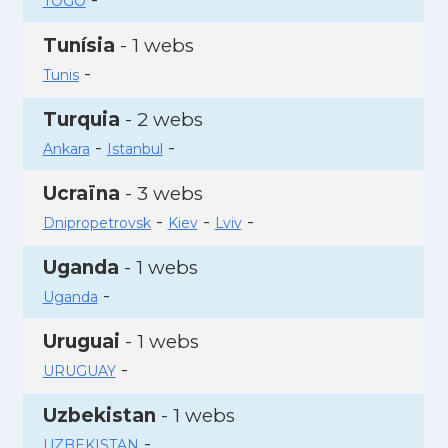
TOGO
Tunísia
- 1 webs
-
Tunis
Turquia
- 2 webs
-
-
Ankara
Istanbul
Ucraïna
- 3 webs
-
-
-
Dnipropetrovsk
Kiev
Lviv
Uganda
- 1 webs
-
Uganda
Uruguai
- 1 webs
-
URUGUAY
Uzbekistan
- 1 webs
-
UZBEKISTAN