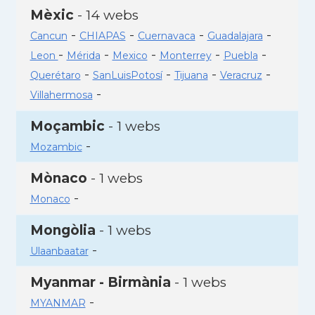
Mèxic
- 14 webs
-
-
-
-
Cancun
CHIAPAS
Cuernavaca
Guadalajara
-
-
-
-
-
Leon
Mérida
Mexico
Monterrey
Puebla
-
-
-
-
Querétaro
SanLuisPotosí
Tijuana
Veracruz
-
Villahermosa
Moçambic
- 1 webs
-
Mozambic
Mònaco
- 1 webs
-
Monaco
Mongòlia
- 1 webs
-
Ulaanbaatar
Myanmar - Birmània
- 1 webs
-
MYANMAR