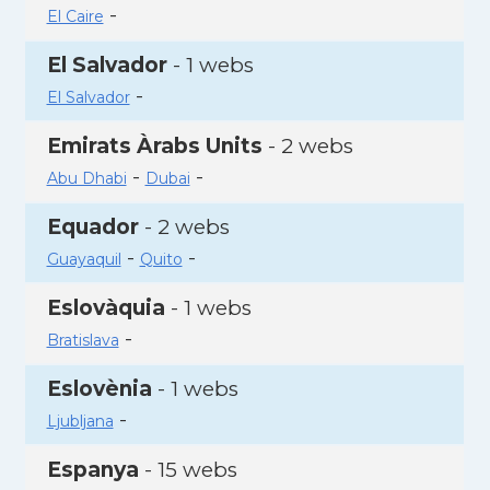
-
El Caire
El Salvador
- 1 webs
-
El Salvador
Emirats Àrabs Units
- 2 webs
-
-
Abu Dhabi
Dubai
Equador
- 2 webs
-
-
Guayaquil
Quito
Eslovàquia
- 1 webs
-
Bratislava
Eslovènia
- 1 webs
-
Ljubljana
Espanya
- 15 webs