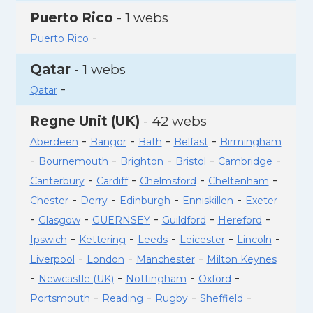
Puerto Rico
- 1 webs
-
Puerto Rico
Qatar
- 1 webs
-
Qatar
Regne Unit (UK)
- 42 webs
-
-
-
-
Aberdeen
Bangor
Bath
Belfast
Birmingham
-
-
-
-
-
Bournemouth
Brighton
Bristol
Cambridge
-
-
-
-
Canterbury
Cardiff
Chelmsford
Cheltenham
-
-
-
-
Chester
Derry
Edinburgh
Enniskillen
Exeter
-
-
-
-
-
Glasgow
GUERNSEY
Guildford
Hereford
-
-
-
-
-
Ipswich
Kettering
Leeds
Leicester
Lincoln
-
-
-
Liverpool
London
Manchester
Milton Keynes
-
-
-
-
Newcastle (UK)
Nottingham
Oxford
-
-
-
-
Portsmouth
Reading
Rugby
Sheffield