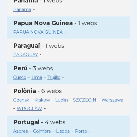
Panamà
- 1 webs
-
Panama
Papua Nova Guinea
- 1 webs
-
PAPUA NOVA GUINEA
Paraguai
- 1 webs
-
PARAGUAY
Perú
- 3 webs
-
-
-
Cusco
Lima
Trujillo
Polònia
- 6 webs
-
-
-
-
Gdansk
Krakow
Lublin
SZCZECIN
Warszawa
-
-
WROCLAW
Portugal
- 4 webs
-
-
-
-
Azores
Coimbra
Lisboa
Porto