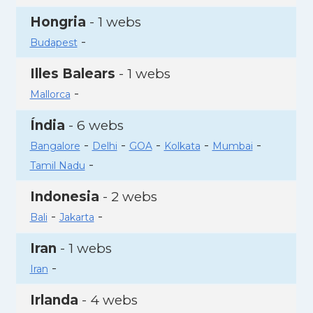
Hongria
- 1 webs
-
Budapest
Illes Balears
- 1 webs
-
Mallorca
Índia
- 6 webs
-
-
-
-
-
Bangalore
Delhi
GOA
Kolkata
Mumbai
-
Tamil Nadu
Indonesia
- 2 webs
-
-
Bali
Jakarta
Iran
- 1 webs
-
Iran
Irlanda
- 4 webs