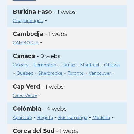
Burkina Faso
- 1 webs
-
Ouagadougou
Cambodja
- 1 webs
-
CAMBODJA
Canadà
- 9 webs
-
-
-
-
Calgary
Edmonton
Halifax
Montreal
Ottawa
-
-
-
-
-
Quebec
Sherbrooke
Toronto
Vancouver
Cap Verd
- 1 webs
-
Cabo Verde
Colòmbia
- 4 webs
-
-
-
-
Apartadó
Bogota
Bucaramanga
Medellín
Corea del Sud
- 1 webs