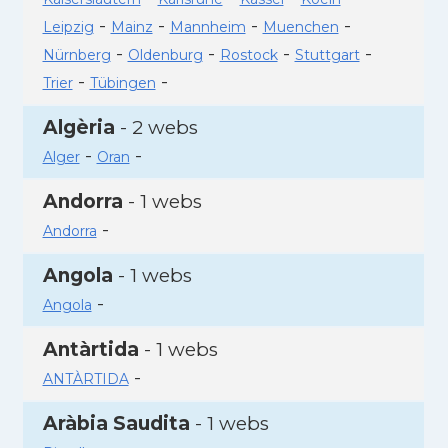
-
-
-
-
Leipzig
Mainz
Mannheim
Muenchen
-
-
-
-
Nürnberg
Oldenburg
Rostock
Stuttgart
-
-
Trier
Tübingen
Algèria
- 2 webs
-
-
Alger
Oran
Andorra
- 1 webs
-
Andorra
Angola
- 1 webs
-
Angola
Antàrtida
- 1 webs
-
ANTÀRTIDA
Aràbia Saudita
- 1 webs