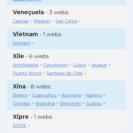
Veneçuela
- 3 webs
-
-
-
Caracas
Maracay
San Carlos
Vietnam
- 1 webs
-
Vietnam
Xile
- 6 webs
-
-
-
-
Antofagasta
Concepción
Curicó
Iquique
-
-
Puerto Montt
Santiago de Chile
Xina
- 8 webs
-
-
-
-
Beijing
Guangzhou
Kunming
Nanjing
-
-
-
-
Qingdao
Shanghai
Shenzhen
Suzhou
Xipre
- 1 webs
-
XIPRE