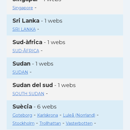
-
Singapore
Sri Lanka
- 1 webs
-
SRI LANKA
Sud-àfrica
- 1 webs
-
SUD-ÂFRICA
Sudan
- 1 webs
-
SUDAN
Sudan del sud
- 1 webs
-
SOUTH SUDAN
Suècia
- 6 webs
-
-
-
Goteborg
Karlskrona
Luleå (Norrland)
-
-
-
Stockholm
Trollhattan
Vasterbotten