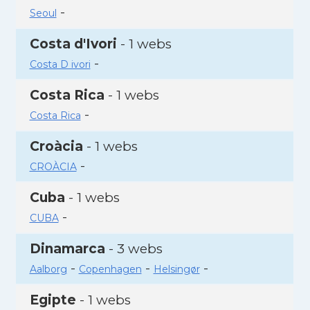
-
Seoul
Costa d'Ivori
- 1 webs
-
Costa D ivori
Costa Rica
- 1 webs
-
Costa Rica
Croàcia
- 1 webs
-
CROÀCIA
Cuba
- 1 webs
-
CUBA
Dinamarca
- 3 webs
-
-
-
Aalborg
Copenhagen
Helsingør
Egipte
- 1 webs