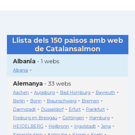
Llista dels
150
paisos amb web
de Catalansalmon
Albania
- 1 webs
-
Albania
Alemanya
- 33 webs
-
-
-
-
Aachen
Augsburg
Bad Homburg
Bayreuth
-
-
-
-
Berlin
Bonn
Braunschweig
Bremen
-
-
-
-
Darmstadt
Düsseldorf
Erfurt
Frankfurt
-
-
-
Freiburg im Breisgau
Gottingen
Hamburg
-
-
-
-
HEIDELBERG
Heilbronn
Ingolstadt
Jena
-
-
-
-
Kaiserslautern
Karlsruhe
Kassel
Koeln