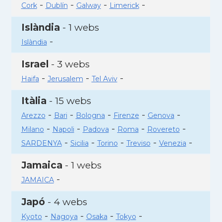
-
-
-
-
Cork
Dublín
Galway
Limerick
Islàndia
- 1 webs
-
Islàndia
Israel
- 3 webs
-
-
-
Haifa
Jerusalem
Tel Aviv
Itàlia
- 15 webs
-
-
-
-
-
Arezzo
Bari
Bologna
Firenze
Genova
-
-
-
-
-
Milano
Napoli
Padova
Roma
Rovereto
-
-
-
-
-
SARDENYA
Sicilia
Torino
Treviso
Venezia
Jamaica
- 1 webs
-
JAMAICA
Japó
- 4 webs
-
-
-
-
Kyoto
Nagoya
Osaka
Tokyo