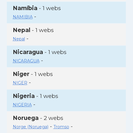
Namíbia
- 1 webs
-
NAMIBIA
Nepal
- 1 webs
-
Nepal
Nicaragua
- 1 webs
-
NICARAGUA
Niger
- 1 webs
-
NIGER
Nigeria
- 1 webs
-
NIGERIA
Noruega
- 2 webs
-
-
Norge (Noruega)
Tromso