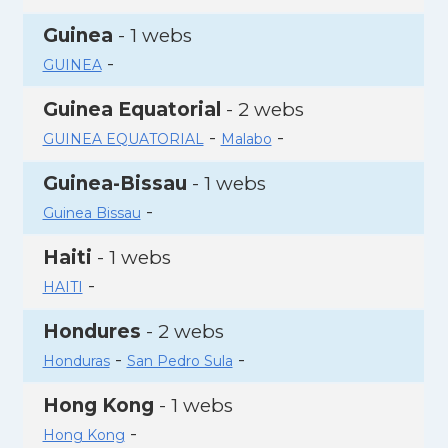
Guinea
- 1 webs
-
GUINEA
Guinea Equatorial
- 2 webs
-
-
GUINEA EQUATORIAL
Malabo
Guinea-Bissau
- 1 webs
-
Guinea Bissau
Haiti
- 1 webs
-
HAITI
Hondures
- 2 webs
-
-
Honduras
San Pedro Sula
Hong Kong
- 1 webs
-
Hong Kong