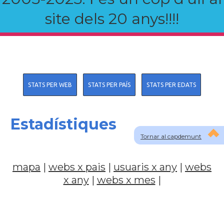
site dels 20 anys!!!!
STATS PER WEB
STATS PER PAÍS
STATS PER EDATS
Estadístiques
Tornar al capdemunt
mapa
|
webs x pais
|
usuaris x any
|
webs
x any
|
webs x mes
|