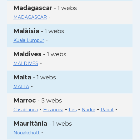
Madagascar
- 1 webs
-
MADAGASCAR
Malàisia
- 1 webs
-
Kuala Lumpur
Maldives
- 1 webs
-
MALDIVES
Malta
- 1 webs
-
MALTA
Marroc
- 5 webs
-
-
-
-
-
Casablanca
Essaouira
Fes
Nador
Rabat
Mauritània
- 1 webs
-
Nouakchott