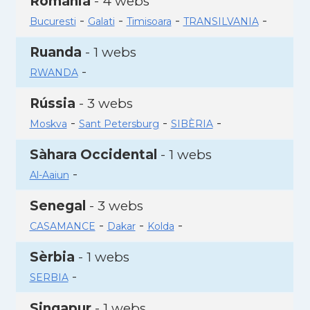
Romania
- 4 webs
-
-
-
-
Bucuresti
Galati
Timisoara
TRANSILVANIA
Ruanda
- 1 webs
-
RWANDA
Rússia
- 3 webs
-
-
-
Moskva
Sant Petersburg
SIBÈRIA
Sàhara Occidental
- 1 webs
-
Al-Aaiun
Senegal
- 3 webs
-
-
-
CASAMANCE
Dakar
Kolda
Sèrbia
- 1 webs
-
SERBIA
Singapur
- 1 webs