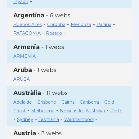
-
Riyadh
Argentina
- 6 webs
-
-
-
-
Buenos Aires
Cordoba
Mendoza
Parana
-
-
PATAGONIA
Rosario
Armenia
- 1 webs
-
ARMENIA
Aruba
- 1 webs
-
ARUBA
Austràlia
- 11 webs
-
-
-
-
Adelaide
Brisbane
Cairns
Canberra
Gold
-
-
-
Coast
Melbourne
Newcastle (Austràlia)
Perth
-
-
-
-
Sydney
Tasmania
Warrnambool
Àustria
- 3 webs