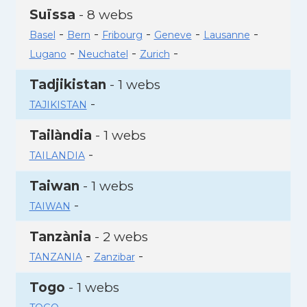
Suïssa
- 8 webs
-
-
-
-
-
Basel
Bern
Fribourg
Geneve
Lausanne
-
-
-
Lugano
Neuchatel
Zurich
Tadjikistan
- 1 webs
-
TAJIKISTAN
Tailàndia
- 1 webs
-
TAILANDIA
Taiwan
- 1 webs
-
TAIWAN
Tanzània
- 2 webs
-
-
TANZANIA
Zanzibar
Togo
- 1 webs
-