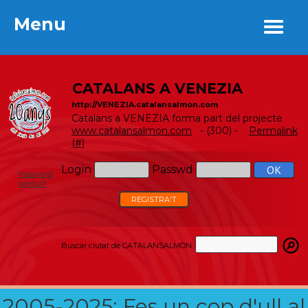
Menu
Menu
CATALANS A VENEZIA
http://VENEZIA.catalansalmon.com
Catalans a VENEZIA forma part del projecte
www.catalansalmon.com
- (300) -
Permalink
(#)
Login
Passwd
Password
perdut?
REGISTRA'T
Buscar ciutat de CATALANSALMON:
2005-2025: Fes un cop d'ull al