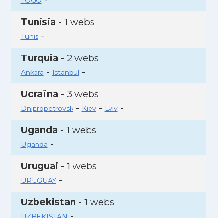
TOGO
Tunísia
- 1 webs
-
Tunis
Turquia
- 2 webs
-
-
Ankara
Istanbul
Ucraïna
- 3 webs
-
-
-
Dnipropetrovsk
Kiev
Lviv
Uganda
- 1 webs
-
Uganda
Uruguai
- 1 webs
-
URUGUAY
Uzbekistan
- 1 webs
-
UZBEKISTAN