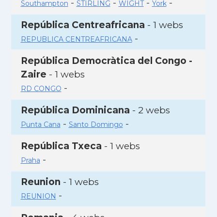
-
-
-
-
Southampton
STIRLING
WIGHT
York
República Centreafricana
- 1 webs
-
REPUBLICA CENTREAFRICANA
República Democràtica del Congo -
Zaire
- 1 webs
-
RD CONGO
República Dominicana
- 2 webs
-
-
Punta Cana
Santo Domingo
República Txeca
- 1 webs
-
Praha
Reunion
- 1 webs
-
REUNION