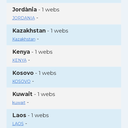
Jordània
- 1 webs
-
JORDANIA
Kazakhstan
- 1 webs
-
Kazakhstan
Kenya
- 1 webs
-
KENYA
Kosovo
- 1 webs
-
KOSOVO
Kuwait
- 1 webs
-
kuwait
Laos
- 1 webs
-
LAOS