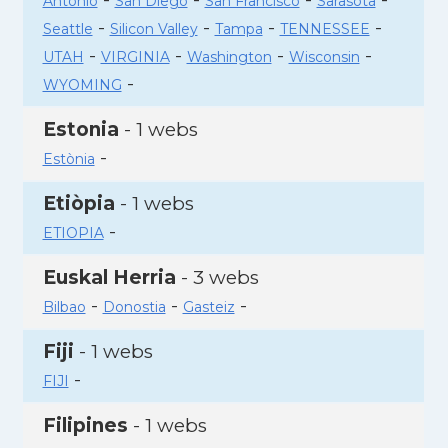
Antonio
San Diego
San Francisco
Sarasota
-
-
-
-
Seattle
Silicon Valley
Tampa
TENNESSEE
-
-
-
-
UTAH
VIRGINIA
Washington
Wisconsin
-
WYOMING
Estonia
- 1 webs
-
Estònia
Etiòpia
- 1 webs
-
ETIOPIA
Euskal Herria
- 3 webs
-
-
-
Bilbao
Donostia
Gasteiz
Fiji
- 1 webs
-
FIJI
Filipines
- 1 webs