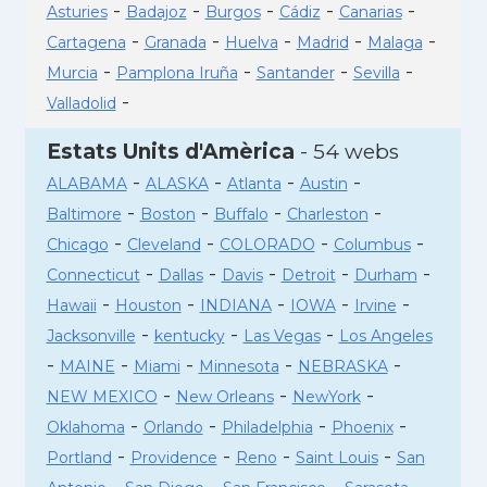
-
-
-
-
-
Asturies
Badajoz
Burgos
Cádiz
Canarias
-
-
-
-
-
Cartagena
Granada
Huelva
Madrid
Malaga
-
-
-
-
Murcia
Pamplona Iruña
Santander
Sevilla
-
Valladolid
Estats Units d'Amèrica
- 54 webs
-
-
-
-
ALABAMA
ALASKA
Atlanta
Austin
-
-
-
-
Baltimore
Boston
Buffalo
Charleston
-
-
-
-
Chicago
Cleveland
COLORADO
Columbus
-
-
-
-
-
Connecticut
Dallas
Davis
Detroit
Durham
-
-
-
-
-
Hawaii
Houston
INDIANA
IOWA
Irvine
-
-
-
Jacksonville
kentucky
Las Vegas
Los Angeles
-
-
-
-
-
MAINE
Miami
Minnesota
NEBRASKA
-
-
-
NEW MEXICO
New Orleans
NewYork
-
-
-
-
Oklahoma
Orlando
Philadelphia
Phoenix
-
-
-
-
Portland
Providence
Reno
Saint Louis
San
-
-
-
-