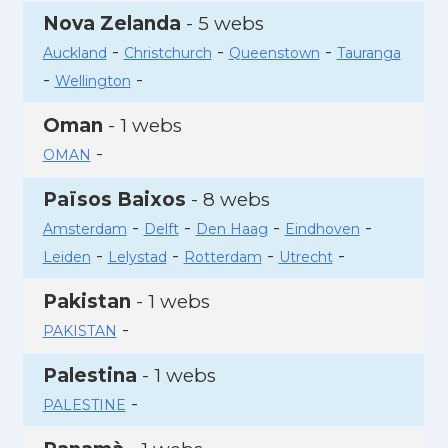
Nova Zelanda
- 5 webs
-
-
-
Auckland
Christchurch
Queenstown
Tauranga
-
-
Wellington
Oman
- 1 webs
-
OMAN
Països Baixos
- 8 webs
-
-
-
-
Amsterdam
Delft
Den Haag
Eindhoven
-
-
-
-
Leiden
Lelystad
Rotterdam
Utrecht
Pakistan
- 1 webs
-
PAKISTAN
Palestina
- 1 webs
-
PALESTINE