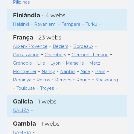
-
Pilipinas
Finlàndia
- 4 webs
-
-
-
-
Helsinki
Rovaniemi
Tampere
Turku
França
- 23 webs
-
-
-
Aix-en-Provence
Beziers
Bordeaux
-
-
-
Carcassonne
Chambéry
Clermont-Ferrand
-
-
-
-
-
Grenoble
Lille
Lyon
Marseille
Metz
-
-
-
-
-
Montpellier
Nancy
Nantes
Nice
Paris
-
-
-
-
Perpinya
Reims
Rennes
Rouen
Strasbourg
-
-
-
Toulouse
Troyes
Galícia
- 1 webs
-
GALIZA
Gambia
- 1 webs
-
GAMBIA