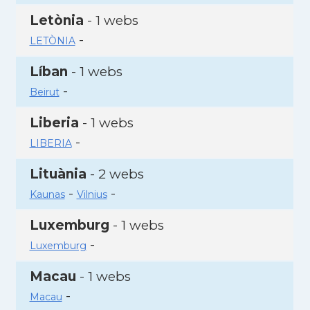
Letònia
- 1 webs
-
LETÒNIA
Líban
- 1 webs
-
Beirut
Liberia
- 1 webs
-
LIBERIA
Lituània
- 2 webs
-
-
Kaunas
Vilnius
Luxemburg
- 1 webs
-
Luxemburg
Macau
- 1 webs
-
Macau