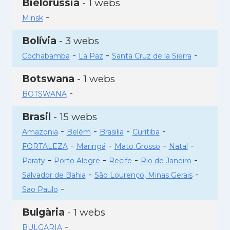
Bielorússia
- 1 webs
-
Minsk
Bolívia
- 3 webs
-
-
-
Cochabamba
La Paz
Santa Cruz de la Sierra
Botswana
- 1 webs
-
BOTSWANA
Brasil
- 15 webs
-
-
-
-
Amazonia
Belém
Brasilia
Curitiba
-
-
-
-
FORTALEZA
Maringá
Mato Grosso
Natal
-
-
-
-
Paraty
Porto Alegre
Recife
Rio de Janeiro
-
-
Salvador de Bahia
São Lourenço, Minas Gerais
-
Sao Paulo
Bulgària
- 1 webs
-
BULGARIA