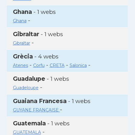
Ghana
- 1 webs
-
Ghana
Gibraltar
- 1 webs
-
Gibraltar
Grècia
- 4 webs
-
-
-
-
Atenes
Corfu
CRETA
Salonica
Guadalupe
- 1 webs
-
Guadeloupe
Guaiana Francesa
- 1 webs
-
GUYANE FRANÇAISE
Guatemala
- 1 webs
-
GUATEMALA