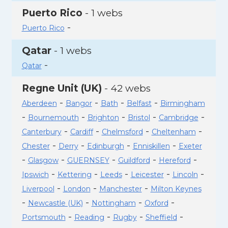
Puerto Rico
- 1 webs
-
Puerto Rico
Qatar
- 1 webs
-
Qatar
Regne Unit (UK)
- 42 webs
-
-
-
-
Aberdeen
Bangor
Bath
Belfast
Birmingham
-
-
-
-
-
Bournemouth
Brighton
Bristol
Cambridge
-
-
-
-
Canterbury
Cardiff
Chelmsford
Cheltenham
-
-
-
-
Chester
Derry
Edinburgh
Enniskillen
Exeter
-
-
-
-
-
Glasgow
GUERNSEY
Guildford
Hereford
-
-
-
-
-
Ipswich
Kettering
Leeds
Leicester
Lincoln
-
-
-
Liverpool
London
Manchester
Milton Keynes
-
-
-
-
Newcastle (UK)
Nottingham
Oxford
-
-
-
-
Portsmouth
Reading
Rugby
Sheffield