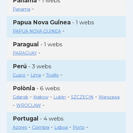
Panamà
- 1 webs
-
Panama
Papua Nova Guinea
- 1 webs
-
PAPUA NOVA GUINEA
Paraguai
- 1 webs
-
PARAGUAY
Perú
- 3 webs
-
-
-
Cusco
Lima
Trujillo
Polònia
- 6 webs
-
-
-
-
Gdansk
Krakow
Lublin
SZCZECIN
Warszawa
-
-
WROCLAW
Portugal
- 4 webs
-
-
-
-
Azores
Coimbra
Lisboa
Porto