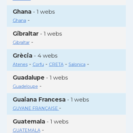
Ghana
- 1 webs
-
Ghana
Gibraltar
- 1 webs
-
Gibraltar
Grècia
- 4 webs
-
-
-
-
Atenes
Corfu
CRETA
Salonica
Guadalupe
- 1 webs
-
Guadeloupe
Guaiana Francesa
- 1 webs
-
GUYANE FRANÇAISE
Guatemala
- 1 webs
-
GUATEMALA