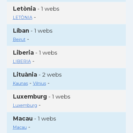
Letònia
- 1 webs
-
LETÒNIA
Líban
- 1 webs
-
Beirut
Liberia
- 1 webs
-
LIBERIA
Lituània
- 2 webs
-
-
Kaunas
Vilnius
Luxemburg
- 1 webs
-
Luxemburg
Macau
- 1 webs
-
Macau