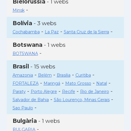
Bielorússia
- 1 webs
-
Minsk
Bolívia
- 3 webs
-
-
-
Cochabamba
La Paz
Santa Cruz de la Sierra
Botswana
- 1 webs
-
BOTSWANA
Brasil
- 15 webs
-
-
-
-
Amazonia
Belém
Brasilia
Curitiba
-
-
-
-
FORTALEZA
Maringá
Mato Grosso
Natal
-
-
-
-
Paraty
Porto Alegre
Recife
Rio de Janeiro
-
-
Salvador de Bahia
São Lourenço, Minas Gerais
-
Sao Paulo
Bulgària
- 1 webs
-
BULGARIA