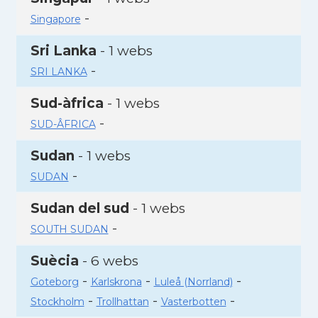
-
Singapore
Sri Lanka
- 1 webs
-
SRI LANKA
Sud-àfrica
- 1 webs
-
SUD-ÂFRICA
Sudan
- 1 webs
-
SUDAN
Sudan del sud
- 1 webs
-
SOUTH SUDAN
Suècia
- 6 webs
-
-
-
Goteborg
Karlskrona
Luleå (Norrland)
-
-
-
Stockholm
Trollhattan
Vasterbotten