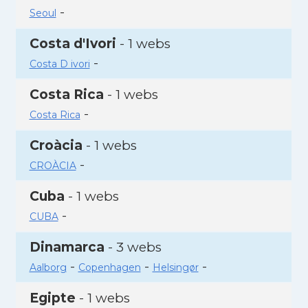
-
Seoul
Costa d'Ivori
- 1 webs
-
Costa D ivori
Costa Rica
- 1 webs
-
Costa Rica
Croàcia
- 1 webs
-
CROÀCIA
Cuba
- 1 webs
-
CUBA
Dinamarca
- 3 webs
-
-
-
Aalborg
Copenhagen
Helsingør
Egipte
- 1 webs