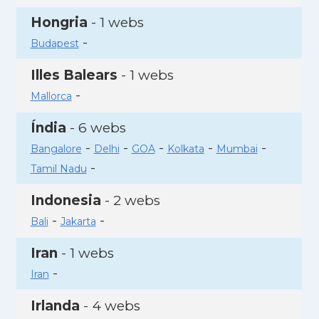
Hongria
- 1 webs
-
Budapest
Illes Balears
- 1 webs
-
Mallorca
Índia
- 6 webs
-
-
-
-
-
Bangalore
Delhi
GOA
Kolkata
Mumbai
-
Tamil Nadu
Indonesia
- 2 webs
-
-
Bali
Jakarta
Iran
- 1 webs
-
Iran
Irlanda
- 4 webs