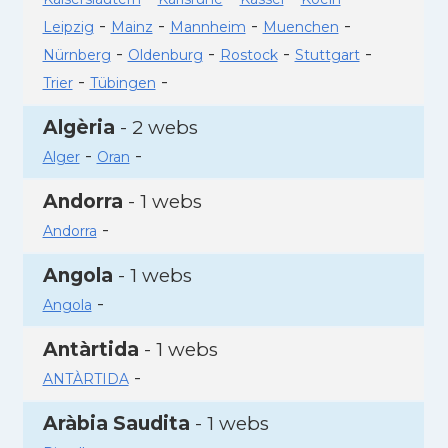
-
-
-
-
Leipzig
Mainz
Mannheim
Muenchen
-
-
-
-
Nürnberg
Oldenburg
Rostock
Stuttgart
-
-
Trier
Tübingen
Algèria
- 2 webs
-
-
Alger
Oran
Andorra
- 1 webs
-
Andorra
Angola
- 1 webs
-
Angola
Antàrtida
- 1 webs
-
ANTÀRTIDA
Aràbia Saudita
- 1 webs