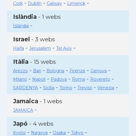
-
-
-
-
Cork
Dublín
Galway
Limerick
Islàndia
- 1 webs
-
Islàndia
Israel
- 3 webs
-
-
-
Haifa
Jerusalem
Tel Aviv
Itàlia
- 15 webs
-
-
-
-
-
Arezzo
Bari
Bologna
Firenze
Genova
-
-
-
-
-
Milano
Napoli
Padova
Roma
Rovereto
-
-
-
-
-
SARDENYA
Sicilia
Torino
Treviso
Venezia
Jamaica
- 1 webs
-
JAMAICA
Japó
- 4 webs
-
-
-
-
Kyoto
Nagoya
Osaka
Tokyo