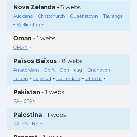
Nova Zelanda
- 5 webs
-
-
-
Auckland
Christchurch
Queenstown
Tauranga
-
-
Wellington
Oman
- 1 webs
-
OMAN
Països Baixos
- 8 webs
-
-
-
-
Amsterdam
Delft
Den Haag
Eindhoven
-
-
-
-
Leiden
Lelystad
Rotterdam
Utrecht
Pakistan
- 1 webs
-
PAKISTAN
Palestina
- 1 webs
-
PALESTINE