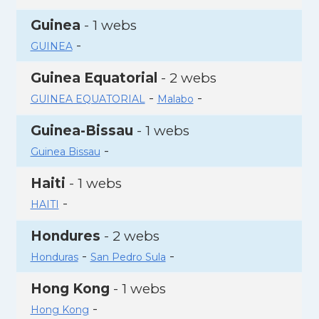
Guinea
- 1 webs
-
GUINEA
Guinea Equatorial
- 2 webs
-
-
GUINEA EQUATORIAL
Malabo
Guinea-Bissau
- 1 webs
-
Guinea Bissau
Haiti
- 1 webs
-
HAITI
Hondures
- 2 webs
-
-
Honduras
San Pedro Sula
Hong Kong
- 1 webs
-
Hong Kong