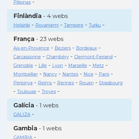
-
Pilipinas
Finlàndia
- 4 webs
-
-
-
-
Helsinki
Rovaniemi
Tampere
Turku
França
- 23 webs
-
-
-
Aix-en-Provence
Beziers
Bordeaux
-
-
-
Carcassonne
Chambéry
Clermont-Ferrand
-
-
-
-
-
Grenoble
Lille
Lyon
Marseille
Metz
-
-
-
-
-
Montpellier
Nancy
Nantes
Nice
Paris
-
-
-
-
Perpinya
Reims
Rennes
Rouen
Strasbourg
-
-
-
Toulouse
Troyes
Galícia
- 1 webs
-
GALIZA
Gambia
- 1 webs
-
GAMBIA