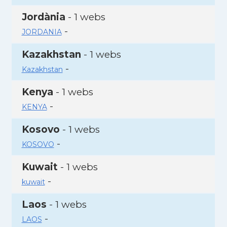
Jordània
- 1 webs
-
JORDANIA
Kazakhstan
- 1 webs
-
Kazakhstan
Kenya
- 1 webs
-
KENYA
Kosovo
- 1 webs
-
KOSOVO
Kuwait
- 1 webs
-
kuwait
Laos
- 1 webs
-
LAOS