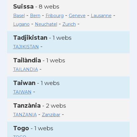
Suïssa
- 8 webs
-
-
-
-
-
Basel
Bern
Fribourg
Geneve
Lausanne
-
-
-
Lugano
Neuchatel
Zurich
Tadjikistan
- 1 webs
-
TAJIKISTAN
Tailàndia
- 1 webs
-
TAILANDIA
Taiwan
- 1 webs
-
TAIWAN
Tanzània
- 2 webs
-
-
TANZANIA
Zanzibar
Togo
- 1 webs
-