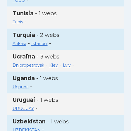
TOGO
Tunísia
- 1 webs
-
Tunis
Turquia
- 2 webs
-
-
Ankara
Istanbul
Ucraïna
- 3 webs
-
-
-
Dnipropetrovsk
Kiev
Lviv
Uganda
- 1 webs
-
Uganda
Uruguai
- 1 webs
-
URUGUAY
Uzbekistan
- 1 webs
-
UZBEKISTAN