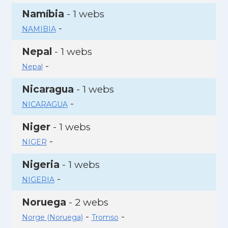
Namíbia
- 1 webs
-
NAMIBIA
Nepal
- 1 webs
-
Nepal
Nicaragua
- 1 webs
-
NICARAGUA
Niger
- 1 webs
-
NIGER
Nigeria
- 1 webs
-
NIGERIA
Noruega
- 2 webs
-
-
Norge (Noruega)
Tromso