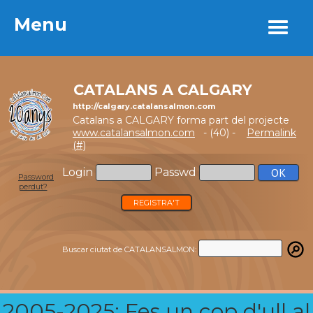
Menu
Menu
CATALANS A CALGARY
http://calgary.catalansalmon.com
Catalans a CALGARY forma part del projecte
www.catalansalmon.com
- (40) -
Permalink
(#)
Login
Passwd
Password
perdut?
REGISTRA'T
Buscar ciutat de CATALANSALMON:
2005-2025: Fes un cop d'ull al