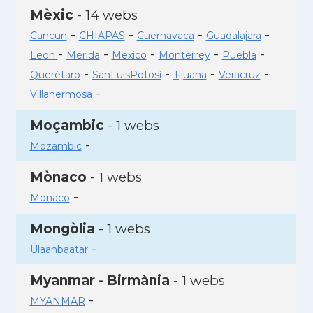
Mèxic
- 14 webs
-
-
-
-
Cancun
CHIAPAS
Cuernavaca
Guadalajara
-
-
-
-
-
Leon
Mérida
Mexico
Monterrey
Puebla
-
-
-
-
Querétaro
SanLuisPotosí
Tijuana
Veracruz
-
Villahermosa
Moçambic
- 1 webs
-
Mozambic
Mònaco
- 1 webs
-
Monaco
Mongòlia
- 1 webs
-
Ulaanbaatar
Myanmar - Birmània
- 1 webs
-
MYANMAR