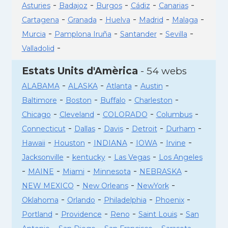
-
-
-
-
-
Asturies
Badajoz
Burgos
Cádiz
Canarias
-
-
-
-
-
Cartagena
Granada
Huelva
Madrid
Malaga
-
-
-
-
Murcia
Pamplona Iruña
Santander
Sevilla
-
Valladolid
Estats Units d'Amèrica
- 54 webs
-
-
-
-
ALABAMA
ALASKA
Atlanta
Austin
-
-
-
-
Baltimore
Boston
Buffalo
Charleston
-
-
-
-
Chicago
Cleveland
COLORADO
Columbus
-
-
-
-
-
Connecticut
Dallas
Davis
Detroit
Durham
-
-
-
-
-
Hawaii
Houston
INDIANA
IOWA
Irvine
-
-
-
Jacksonville
kentucky
Las Vegas
Los Angeles
-
-
-
-
-
MAINE
Miami
Minnesota
NEBRASKA
-
-
-
NEW MEXICO
New Orleans
NewYork
-
-
-
-
Oklahoma
Orlando
Philadelphia
Phoenix
-
-
-
-
Portland
Providence
Reno
Saint Louis
San
-
-
-
-