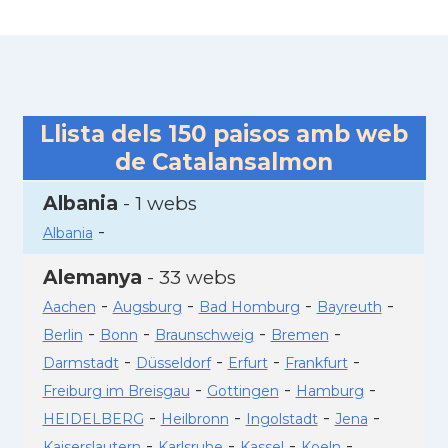
Llista dels
150
paisos amb web
de Catalansalmon
Albania
- 1 webs
-
Albania
Alemanya
- 33 webs
-
-
-
-
Aachen
Augsburg
Bad Homburg
Bayreuth
-
-
-
-
Berlin
Bonn
Braunschweig
Bremen
-
-
-
-
Darmstadt
Düsseldorf
Erfurt
Frankfurt
-
-
-
Freiburg im Breisgau
Gottingen
Hamburg
-
-
-
-
HEIDELBERG
Heilbronn
Ingolstadt
Jena
-
-
-
-
Kaiserslautern
Karlsruhe
Kassel
Koeln