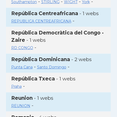
-
-
-
-
Southampton
STIRLING
WIGHT
York
República Centreafricana
- 1 webs
-
REPUBLICA CENTREAFRICANA
República Democràtica del Congo -
Zaire
- 1 webs
-
RD CONGO
República Dominicana
- 2 webs
-
-
Punta Cana
Santo Domingo
República Txeca
- 1 webs
-
Praha
Reunion
- 1 webs
-
REUNION