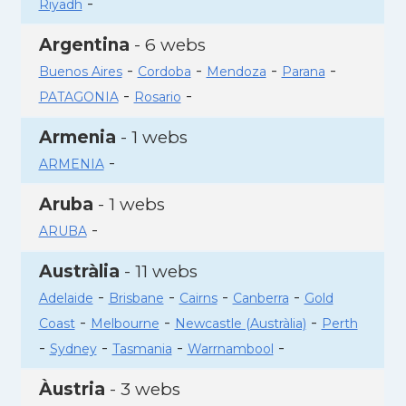
-
Riyadh
Argentina
- 6 webs
-
-
-
-
Buenos Aires
Cordoba
Mendoza
Parana
-
-
PATAGONIA
Rosario
Armenia
- 1 webs
-
ARMENIA
Aruba
- 1 webs
-
ARUBA
Austràlia
- 11 webs
-
-
-
-
Adelaide
Brisbane
Cairns
Canberra
Gold
-
-
-
Coast
Melbourne
Newcastle (Austràlia)
Perth
-
-
-
-
Sydney
Tasmania
Warrnambool
Àustria
- 3 webs