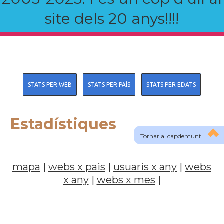
site dels 20 anys!!!!
STATS PER WEB
STATS PER PAÍS
STATS PER EDATS
Estadístiques
Tornar al capdemunt
mapa
|
webs x pais
|
usuaris x any
|
webs
x any
|
webs x mes
|