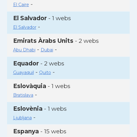
-
El Caire
El Salvador
- 1 webs
-
El Salvador
Emirats Àrabs Units
- 2 webs
-
-
Abu Dhabi
Dubai
Equador
- 2 webs
-
-
Guayaquil
Quito
Eslovàquia
- 1 webs
-
Bratislava
Eslovènia
- 1 webs
-
Ljubljana
Espanya
- 15 webs