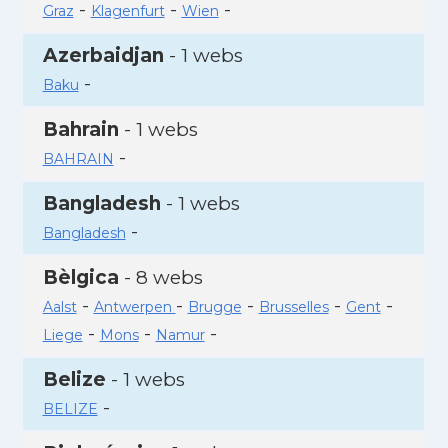
-
-
-
Graz
Klagenfurt
Wien
Azerbaidjan
- 1 webs
-
Baku
Bahrain
- 1 webs
-
BAHRAIN
Bangladesh
- 1 webs
-
Bangladesh
Bèlgica
- 8 webs
-
-
-
-
-
Aalst
Antwerpen
Brugge
Brusselles
Gent
-
-
-
Liege
Mons
Namur
Belize
- 1 webs
-
BELIZE