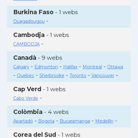
Burkina Faso
- 1 webs
-
Ouagadougou
Cambodja
- 1 webs
-
CAMBODJA
Canadà
- 9 webs
-
-
-
-
Calgary
Edmonton
Halifax
Montreal
Ottawa
-
-
-
-
-
Quebec
Sherbrooke
Toronto
Vancouver
Cap Verd
- 1 webs
-
Cabo Verde
Colòmbia
- 4 webs
-
-
-
-
Apartadó
Bogota
Bucaramanga
Medellín
Corea del Sud
- 1 webs