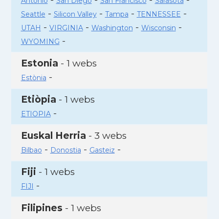
Antonio
San Diego
San Francisco
Sarasota
-
-
-
-
Seattle
Silicon Valley
Tampa
TENNESSEE
-
-
-
-
UTAH
VIRGINIA
Washington
Wisconsin
-
WYOMING
Estonia
- 1 webs
-
Estònia
Etiòpia
- 1 webs
-
ETIOPIA
Euskal Herria
- 3 webs
-
-
-
Bilbao
Donostia
Gasteiz
Fiji
- 1 webs
-
FIJI
Filipines
- 1 webs