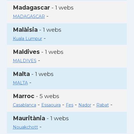
Madagascar
- 1 webs
-
MADAGASCAR
Malàisia
- 1 webs
-
Kuala Lumpur
Maldives
- 1 webs
-
MALDIVES
Malta
- 1 webs
-
MALTA
Marroc
- 5 webs
-
-
-
-
-
Casablanca
Essaouira
Fes
Nador
Rabat
Mauritània
- 1 webs
-
Nouakchott