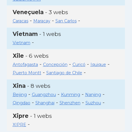
Veneçuela
- 3 webs
-
-
-
Caracas
Maracay
San Carlos
Vietnam
- 1 webs
-
Vietnam
Xile
- 6 webs
-
-
-
-
Antofagasta
Concepción
Curicó
Iquique
-
-
Puerto Montt
Santiago de Chile
Xina
- 8 webs
-
-
-
-
Beijing
Guangzhou
Kunming
Nanjing
-
-
-
-
Qingdao
Shanghai
Shenzhen
Suzhou
Xipre
- 1 webs
-
XIPRE