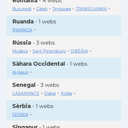
Romania
- 4 webs
-
-
-
-
Bucuresti
Galati
Timisoara
TRANSILVANIA
Ruanda
- 1 webs
-
RWANDA
Rússia
- 3 webs
-
-
-
Moskva
Sant Petersburg
SIBÈRIA
Sàhara Occidental
- 1 webs
-
Al-Aaiun
Senegal
- 3 webs
-
-
-
CASAMANCE
Dakar
Kolda
Sèrbia
- 1 webs
-
SERBIA
Singapur
- 1 webs