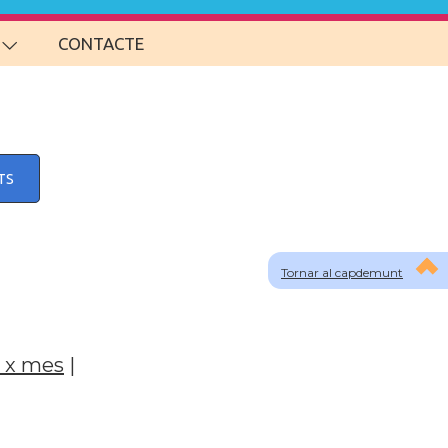
CONTACTE
TS
Tornar al capdemunt
 x mes
|