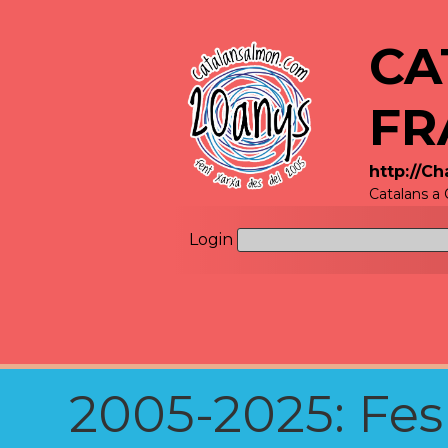
CA
FR
http://C
Catalans a
Login
2005-2025: Fes u