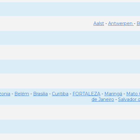
Aalst
-
Antwerpen
-
B
onia
-
Belém
-
Brasilia
-
Curitiba
-
FORTALEZA
-
Maringá
-
Mato 
de Janeiro
-
Salvador 