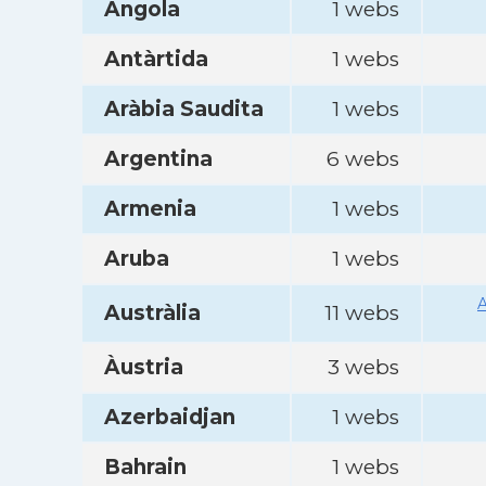
Angola
1 webs
Antàrtida
1 webs
Aràbia Saudita
1 webs
Argentina
6 webs
Armenia
1 webs
Aruba
1 webs
A
Austràlia
11 webs
Àustria
3 webs
Azerbaidjan
1 webs
Bahrain
1 webs