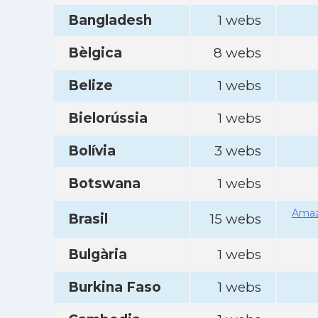
Bangladesh
1 webs
Bèlgica
8 webs
Belize
1 webs
Bielorússia
1 webs
Bolívia
3 webs
Botswana
1 webs
Amaz
Brasil
15 webs
Bulgària
1 webs
Burkina Faso
1 webs