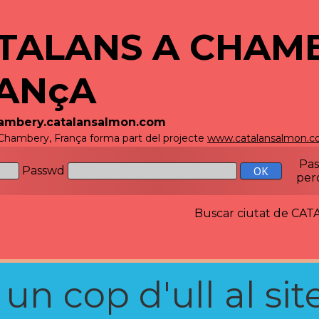
TALANS A CHAM
ANçA
hambery.catalansalmon.com
 Chambery, França forma part del projecte
www.catalansalmon.
Pa
Passwd
per
Buscar ciutat de C
n cop d'ull al site