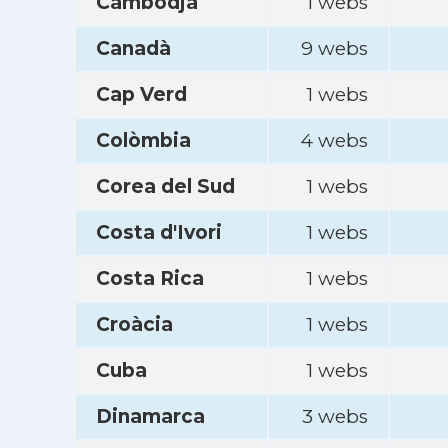
Cambodja
1 webs
Canadà
9 webs
Cap Verd
1 webs
Colòmbia
4 webs
Corea del Sud
1 webs
Costa d'Ivori
1 webs
Costa Rica
1 webs
Croàcia
1 webs
Cuba
1 webs
Dinamarca
3 webs