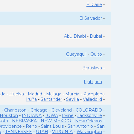
El Caire
-
El Salvador
-
Abu Dhabi
-
Dubai
-
Guayaquil
-
Quito
-
Bratislava
-
Ljubljana
-
ada
-
Huelva
-
Madrid
-
Malaga
-
Murcia
-
Pamplona
Iruña
-
Santander
-
Sevilla
-
Valladolid
-
o
-
Charleston
-
Chicago
-
Cleveland
-
COLORADO
-
Houston
-
INDIANA
-
IOWA
-
Irvine
-
Jacksonville
-
sota
-
NEBRASKA
-
NEW MEXICO
-
New Orleans
-
Providence
-
Reno
-
Saint Louis
-
San Antonio
-
San
a
-
TENNESSEE
-
UTAH
-
VIRGINIA
-
Washington
-