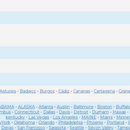
Asturies
-
Badajoz
-
Burgos
-
Cádiz
-
Canarias
-
Cartagena
-
Gran
ABAMA
-
ALASKA
-
Atlanta
-
Austin
-
Baltimore
-
Boston
-
Buffal
umbus
-
Connecticut
-
Dallas
-
Davis
-
Detroit
-
Durham
-
Hawaii
-
kentucky
-
Las Vegas
-
Los Angeles
-
MAINE
-
Miami
-
Minne
York
-
Oklahoma
-
Orlando
-
Philadelphia
-
Phoenix
-
Portland
-
Diego
-
San Francisco
-
Sarasota
-
Seattle
-
Silicon Valley
-
Tamp