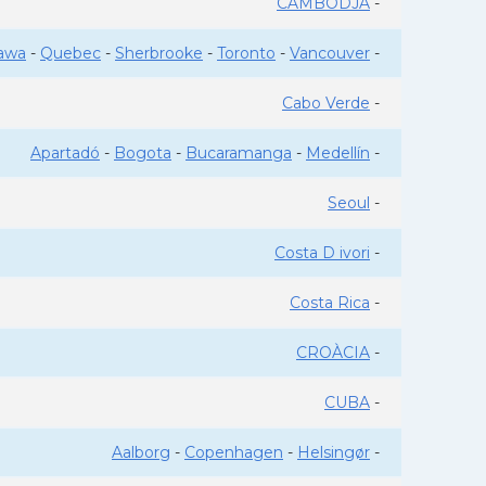
CAMBODJA
-
awa
-
Quebec
-
Sherbrooke
-
Toronto
-
Vancouver
-
Cabo Verde
-
Apartadó
-
Bogota
-
Bucaramanga
-
Medellín
-
Seoul
-
Costa D ivori
-
Costa Rica
-
CROÀCIA
-
CUBA
-
Aalborg
-
Copenhagen
-
Helsingør
-