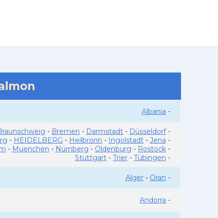
salmon
Albania
-
Braunschweig
-
Bremen
-
Darmstadt
-
Düsseldorf
-
rg
-
HEIDELBERG
-
Heilbronn
-
Ingolstadt
-
Jena
-
im
-
Muenchen
-
Nürnberg
-
Oldenburg
-
Rostock
-
Stuttgart
-
Trier
-
Tübingen
-
Alger
-
Oran
-
Andorra
-