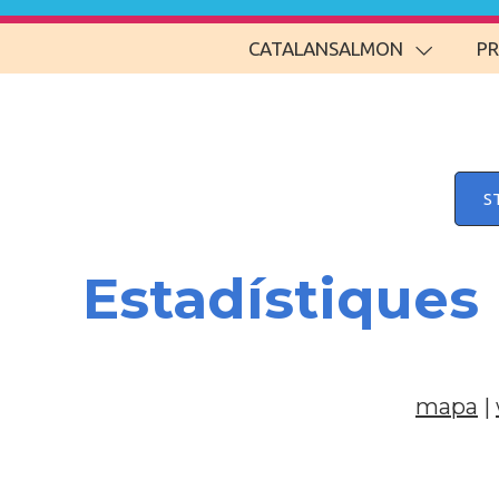
CATALANSALMON
P
S
Estadístiques
mapa
|