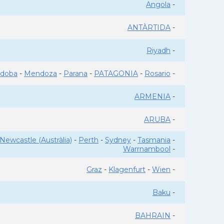
Angola
-
ANTÀRTIDA
-
Riyadh
-
rdoba
-
Mendoza
-
Parana
-
PATAGONIA
-
Rosario
-
ARMENIA
-
ARUBA
-
Newcastle (Austràlia)
-
Perth
-
Sydney
-
Tasmania
-
Warrnambool
-
Graz
-
Klagenfurt
-
Wien
-
Baku
-
BAHRAIN
-