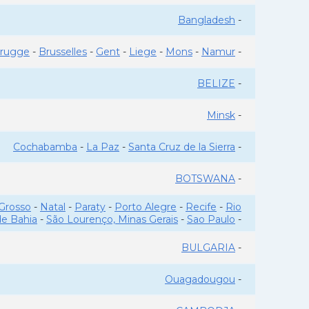
Bangladesh
-
rugge
-
Brusselles
-
Gent
-
Liege
-
Mons
-
Namur
-
BELIZE
-
Minsk
-
Cochabamba
-
La Paz
-
Santa Cruz de la Sierra
-
BOTSWANA
-
Grosso
-
Natal
-
Paraty
-
Porto Alegre
-
Recife
-
Rio
de Bahia
-
São Lourenço, Minas Gerais
-
Sao Paulo
-
BULGARIA
-
Ouagadougou
-