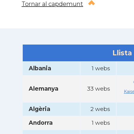
Tornar al capdemunt
Llista
Albania
1 webs
Alemanya
33 webs
Kais
Algèria
2 webs
Andorra
1 webs