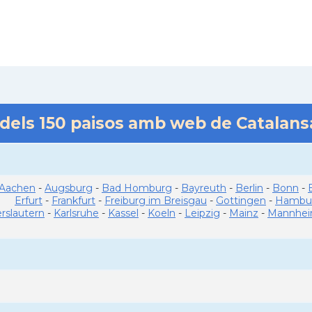
 dels
150
paisos amb web de Catalan
Aachen
-
Augsburg
-
Bad Homburg
-
Bayreuth
-
Berlin
-
Bonn
-
Erfurt
-
Frankfurt
-
Freiburg im Breisgau
-
Gottingen
-
Hambu
erslautern
-
Karlsruhe
-
Kassel
-
Koeln
-
Leipzig
-
Mainz
-
Mannhe