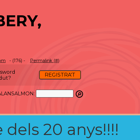
BERY,
com
- (176) -
Permalink (#)
ssword
REGISTRA'T
dut?
ATALANSALMON:
 dels 20 anys!!!!