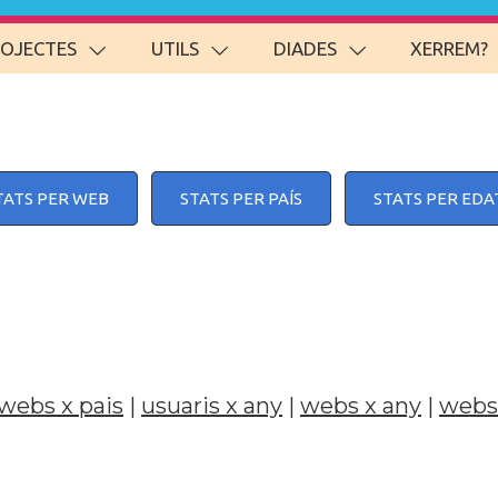
ROJECTES
UTILS
DIADES
XERREM?
TATS PER WEB
STATS PER PAÍS
STATS PER EDA
webs x pais
|
usuaris x any
|
webs x any
|
webs