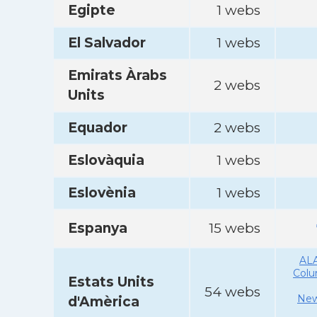
Egipte
1 webs
El Salvador
1 webs
Emirats Àrabs
2 webs
Units
Equador
2 webs
Eslovàquia
1 webs
Eslovènia
1 webs
Espanya
15 webs
AL
Col
Estats Units
54 webs
New
d'Amèrica