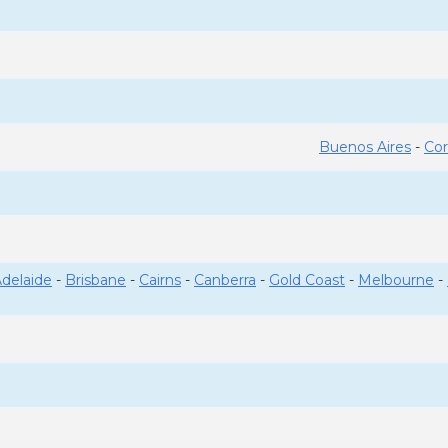
Buenos Aires
-
Co
delaide
-
Brisbane
-
Cairns
-
Canberra
-
Gold Coast
-
Melbourne
-