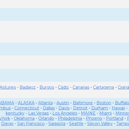
Asturies
-
Badajoz
-
Burgos
-
Cádiz
-
Canarias
-
Cartagena
-
Gran
ABAMA
-
ALASKA
-
Atlanta
-
Austin
-
Baltimore
-
Boston
-
Buffal
umbus
-
Connecticut
-
Dallas
-
Davis
-
Detroit
-
Durham
-
Hawaii
-
kentucky
-
Las Vegas
-
Los Angeles
-
MAINE
-
Miami
-
Minne
York
-
Oklahoma
-
Orlando
-
Philadelphia
-
Phoenix
-
Portland
-
Diego
-
San Francisco
-
Sarasota
-
Seattle
-
Silicon Valley
-
Tamp