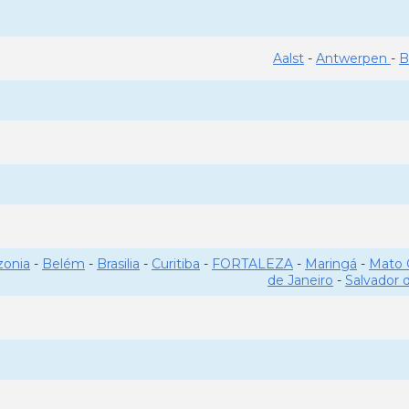
Aalst
-
Antwerpen
-
B
onia
-
Belém
-
Brasilia
-
Curitiba
-
FORTALEZA
-
Maringá
-
Mato 
de Janeiro
-
Salvador 