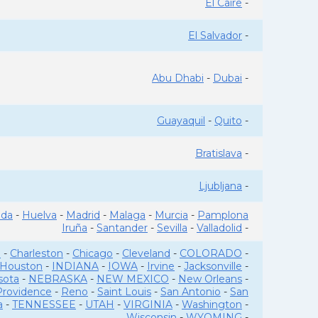
El Caire
-
El Salvador
-
Abu Dhabi
-
Dubai
-
Guayaquil
-
Quito
-
Bratislava
-
Ljubljana
-
ada
-
Huelva
-
Madrid
-
Malaga
-
Murcia
-
Pamplona
Iruña
-
Santander
-
Sevilla
-
Valladolid
-
o
-
Charleston
-
Chicago
-
Cleveland
-
COLORADO
-
Houston
-
INDIANA
-
IOWA
-
Irvine
-
Jacksonville
-
sota
-
NEBRASKA
-
NEW MEXICO
-
New Orleans
-
Providence
-
Reno
-
Saint Louis
-
San Antonio
-
San
a
-
TENNESSEE
-
UTAH
-
VIRGINIA
-
Washington
-
Wisconsin
-
WYOMING
-