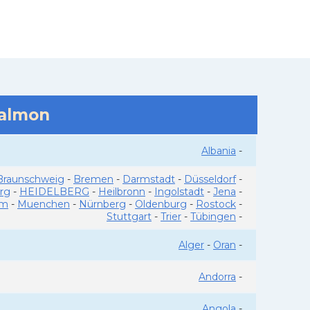
salmon
Albania
-
Braunschweig
-
Bremen
-
Darmstadt
-
Düsseldorf
-
rg
-
HEIDELBERG
-
Heilbronn
-
Ingolstadt
-
Jena
-
im
-
Muenchen
-
Nürnberg
-
Oldenburg
-
Rostock
-
Stuttgart
-
Trier
-
Tübingen
-
Alger
-
Oran
-
Andorra
-
Angola
-