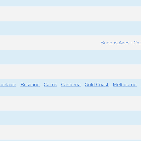
Buenos Aires
-
Co
delaide
-
Brisbane
-
Cairns
-
Canberra
-
Gold Coast
-
Melbourne
-