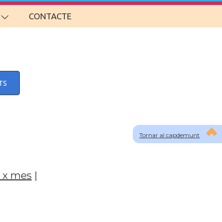
CONTACTE
TS
Tornar al capdemunt
 x mes
|