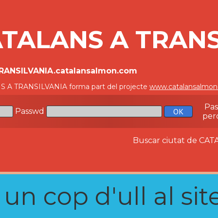
TALANS A TRANS
TRANSILVANIA.catalansalmon.com
 A TRANSILVANIA forma part del projecte
www.catalansalmo
Pa
Passwd
per
Buscar ciutat de C
n cop d'ull al site