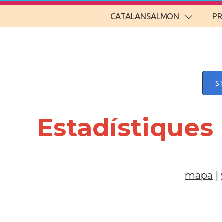
CATALANSALMON
P
S
Estadístiques
mapa
|