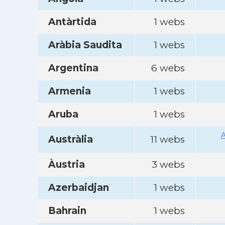
Antàrtida
1 webs
Aràbia Saudita
1 webs
Argentina
6 webs
Armenia
1 webs
Aruba
1 webs
A
Austràlia
11 webs
Àustria
3 webs
Azerbaidjan
1 webs
Bahrain
1 webs