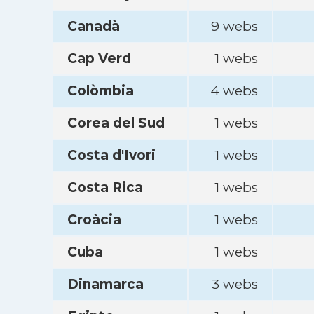
Canadà
9 webs
Cap Verd
1 webs
Colòmbia
4 webs
Corea del Sud
1 webs
Costa d'Ivori
1 webs
Costa Rica
1 webs
Croàcia
1 webs
Cuba
1 webs
Dinamarca
3 webs