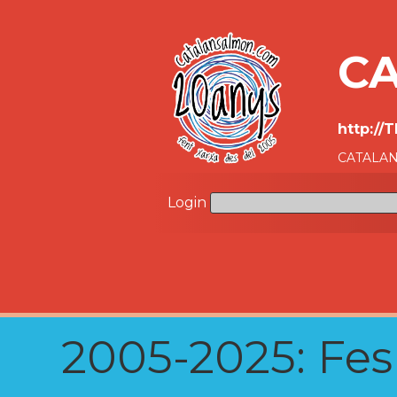
CA
http://
CATALANS
Login
2005-2025: Fes u