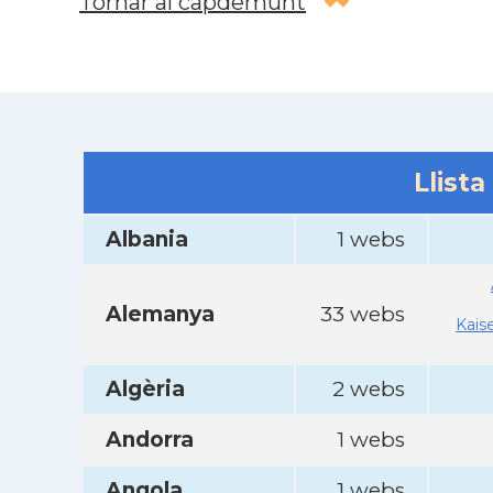
Tornar al capdemunt
Llista
Albania
1 webs
Alemanya
33 webs
Kais
Algèria
2 webs
Andorra
1 webs
Angola
1 webs