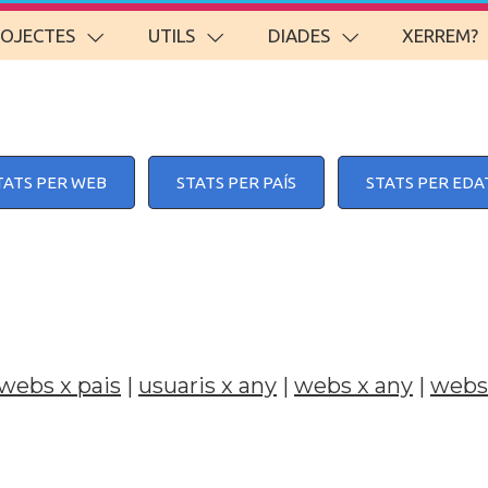
ROJECTES
UTILS
DIADES
XERREM?
TATS PER WEB
STATS PER PAÍS
STATS PER EDA
webs x pais
|
usuaris x any
|
webs x any
|
webs