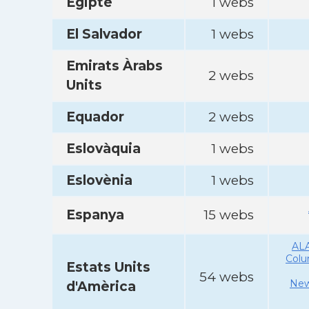
Egipte
1 webs
El Salvador
1 webs
Emirats Àrabs
2 webs
Units
Equador
2 webs
Eslovàquia
1 webs
Eslovènia
1 webs
Espanya
15 webs
AL
Col
Estats Units
54 webs
New
d'Amèrica