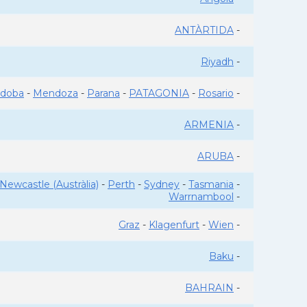
ANTÀRTIDA
-
Riyadh
-
rdoba
-
Mendoza
-
Parana
-
PATAGONIA
-
Rosario
-
ARMENIA
-
ARUBA
-
Newcastle (Austràlia)
-
Perth
-
Sydney
-
Tasmania
-
Warrnambool
-
Graz
-
Klagenfurt
-
Wien
-
Baku
-
BAHRAIN
-