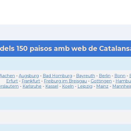
 dels
150
paisos amb web de Catalan
Aachen
-
Augsburg
-
Bad Homburg
-
Bayreuth
-
Berlin
-
Bonn
-
Erfurt
-
Frankfurt
-
Freiburg im Breisgau
-
Gottingen
-
Hambu
erslautern
-
Karlsruhe
-
Kassel
-
Koeln
-
Leipzig
-
Mainz
-
Mannhe