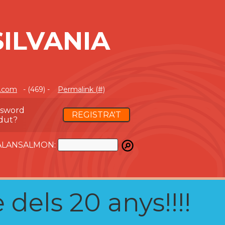
ILVANIA
n.com
- (469) -
Permalink (#)
ssword
REGISTRA'T
dut?
ATALANSALMON:
 dels 20 anys!!!!