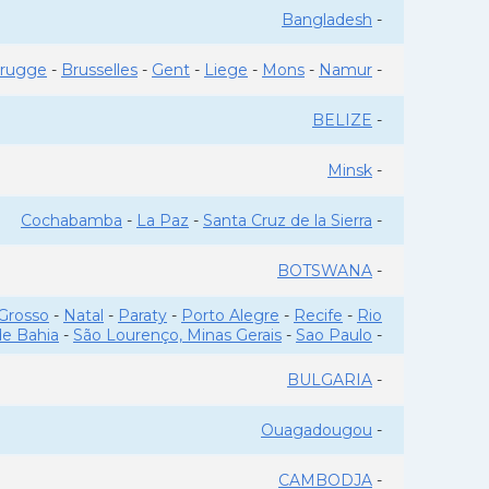
Bangladesh
-
rugge
-
Brusselles
-
Gent
-
Liege
-
Mons
-
Namur
-
BELIZE
-
Minsk
-
Cochabamba
-
La Paz
-
Santa Cruz de la Sierra
-
BOTSWANA
-
Grosso
-
Natal
-
Paraty
-
Porto Alegre
-
Recife
-
Rio
de Bahia
-
São Lourenço, Minas Gerais
-
Sao Paulo
-
BULGARIA
-
Ouagadougou
-
CAMBODJA
-