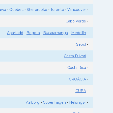
awa
-
Quebec
-
Sherbrooke
-
Toronto
-
Vancouver
-
Cabo Verde
-
Apartadó
-
Bogota
-
Bucaramanga
-
Medellín
-
Seoul
-
Costa D ivori
-
Costa Rica
-
CROÀCIA
-
CUBA
-
Aalborg
-
Copenhagen
-
Helsingør
-