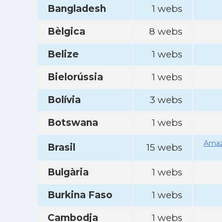
Bangladesh
1 webs
Bèlgica
8 webs
Belize
1 webs
Bielorússia
1 webs
Bolívia
3 webs
Botswana
1 webs
Amaz
Brasil
15 webs
Bulgària
1 webs
Burkina Faso
1 webs
Cambodja
1 webs