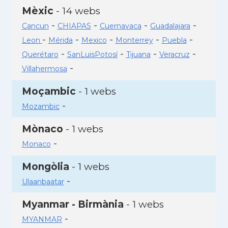
Mèxic
- 14 webs
-
-
-
-
Cancun
CHIAPAS
Cuernavaca
Guadalajara
-
-
-
-
-
Leon
Mérida
Mexico
Monterrey
Puebla
-
-
-
-
Querétaro
SanLuisPotosí
Tijuana
Veracruz
-
Villahermosa
Moçambic
- 1 webs
-
Mozambic
Mònaco
- 1 webs
-
Monaco
Mongòlia
- 1 webs
-
Ulaanbaatar
Myanmar - Birmània
- 1 webs
-
MYANMAR