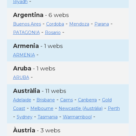
-
Riyadh
Argentina
- 6 webs
-
-
-
-
Buenos Aires
Cordoba
Mendoza
Parana
-
-
PATAGONIA
Rosario
Armenia
- 1 webs
-
ARMENIA
Aruba
- 1 webs
-
ARUBA
Austràlia
- 11 webs
-
-
-
-
Adelaide
Brisbane
Cairns
Canberra
Gold
-
-
-
Coast
Melbourne
Newcastle (Austràlia)
Perth
-
-
-
-
Sydney
Tasmania
Warrnambool
Àustria
- 3 webs