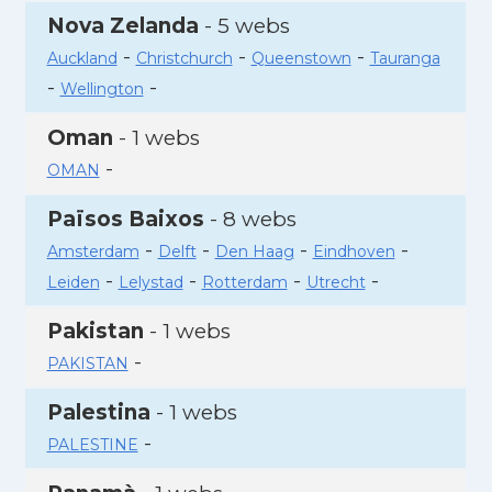
Nova Zelanda
- 5 webs
-
-
-
Auckland
Christchurch
Queenstown
Tauranga
-
-
Wellington
Oman
- 1 webs
-
OMAN
Països Baixos
- 8 webs
-
-
-
-
Amsterdam
Delft
Den Haag
Eindhoven
-
-
-
-
Leiden
Lelystad
Rotterdam
Utrecht
Pakistan
- 1 webs
-
PAKISTAN
Palestina
- 1 webs
-
PALESTINE