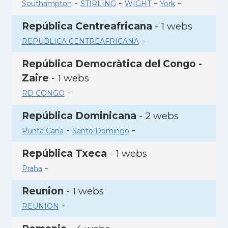
-
-
-
-
Southampton
STIRLING
WIGHT
York
República Centreafricana
- 1 webs
-
REPUBLICA CENTREAFRICANA
República Democràtica del Congo -
Zaire
- 1 webs
-
RD CONGO
República Dominicana
- 2 webs
-
-
Punta Cana
Santo Domingo
República Txeca
- 1 webs
-
Praha
Reunion
- 1 webs
-
REUNION