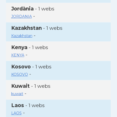
Jordània
- 1 webs
-
JORDANIA
Kazakhstan
- 1 webs
-
Kazakhstan
Kenya
- 1 webs
-
KENYA
Kosovo
- 1 webs
-
KOSOVO
Kuwait
- 1 webs
-
kuwait
Laos
- 1 webs
-
LAOS