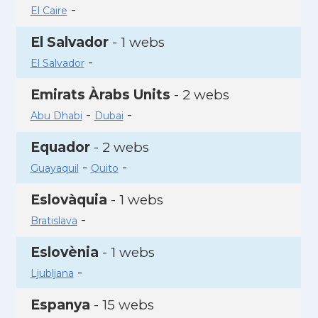
-
El Caire
El Salvador
- 1 webs
-
El Salvador
Emirats Àrabs Units
- 2 webs
-
-
Abu Dhabi
Dubai
Equador
- 2 webs
-
-
Guayaquil
Quito
Eslovàquia
- 1 webs
-
Bratislava
Eslovènia
- 1 webs
-
Ljubljana
Espanya
- 15 webs