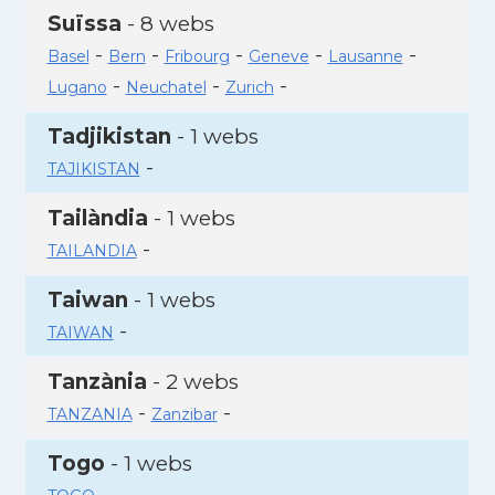
Suïssa
- 8 webs
-
-
-
-
-
Basel
Bern
Fribourg
Geneve
Lausanne
-
-
-
Lugano
Neuchatel
Zurich
Tadjikistan
- 1 webs
-
TAJIKISTAN
Tailàndia
- 1 webs
-
TAILANDIA
Taiwan
- 1 webs
-
TAIWAN
Tanzània
- 2 webs
-
-
TANZANIA
Zanzibar
Togo
- 1 webs
-