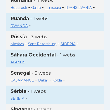
Romania
- 4 webs
-
-
-
-
Bucuresti
Galati
Timisoara
TRANSILVANIA
Ruanda
- 1 webs
-
RWANDA
Rússia
- 3 webs
-
-
-
Moskva
Sant Petersburg
SIBÈRIA
Sàhara Occidental
- 1 webs
-
Al-Aaiun
Senegal
- 3 webs
-
-
-
CASAMANCE
Dakar
Kolda
Sèrbia
- 1 webs
-
SERBIA
Singapur
- 1 webs