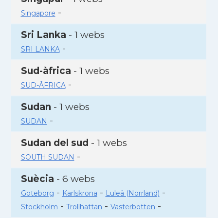
-
Singapore
Sri Lanka
- 1 webs
-
SRI LANKA
Sud-àfrica
- 1 webs
-
SUD-ÂFRICA
Sudan
- 1 webs
-
SUDAN
Sudan del sud
- 1 webs
-
SOUTH SUDAN
Suècia
- 6 webs
-
-
-
Goteborg
Karlskrona
Luleå (Norrland)
-
-
-
Stockholm
Trollhattan
Vasterbotten