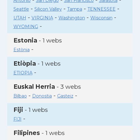
Antonio
San Diego
San Francisco
Sarasota
-
-
-
-
Seattle
Silicon Valley
Tampa
TENNESSEE
-
-
-
-
UTAH
VIRGINIA
Washington
Wisconsin
-
WYOMING
Estonia
- 1 webs
-
Estònia
Etiòpia
- 1 webs
-
ETIOPIA
Euskal Herria
- 3 webs
-
-
-
Bilbao
Donostia
Gasteiz
Fiji
- 1 webs
-
FIJI
Filipines
- 1 webs