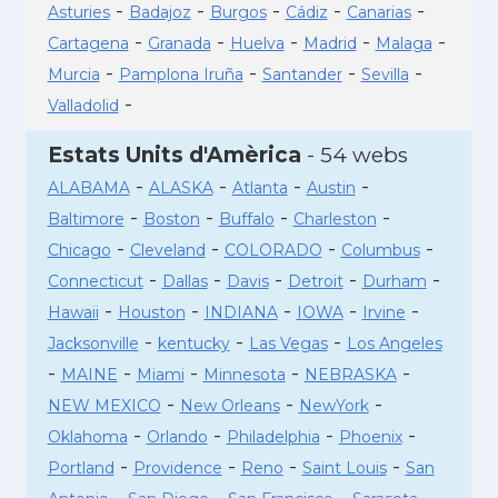
-
-
-
-
-
Asturies
Badajoz
Burgos
Cádiz
Canarias
-
-
-
-
-
Cartagena
Granada
Huelva
Madrid
Malaga
-
-
-
-
Murcia
Pamplona Iruña
Santander
Sevilla
-
Valladolid
Estats Units d'Amèrica
- 54 webs
-
-
-
-
ALABAMA
ALASKA
Atlanta
Austin
-
-
-
-
Baltimore
Boston
Buffalo
Charleston
-
-
-
-
Chicago
Cleveland
COLORADO
Columbus
-
-
-
-
-
Connecticut
Dallas
Davis
Detroit
Durham
-
-
-
-
-
Hawaii
Houston
INDIANA
IOWA
Irvine
-
-
-
Jacksonville
kentucky
Las Vegas
Los Angeles
-
-
-
-
-
MAINE
Miami
Minnesota
NEBRASKA
-
-
-
NEW MEXICO
New Orleans
NewYork
-
-
-
-
Oklahoma
Orlando
Philadelphia
Phoenix
-
-
-
-
Portland
Providence
Reno
Saint Louis
San
-
-
-
-