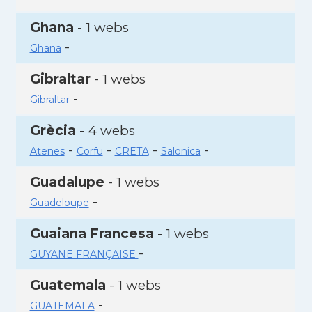
Ghana
- 1 webs
-
Ghana
Gibraltar
- 1 webs
-
Gibraltar
Grècia
- 4 webs
-
-
-
-
Atenes
Corfu
CRETA
Salonica
Guadalupe
- 1 webs
-
Guadeloupe
Guaiana Francesa
- 1 webs
-
GUYANE FRANÇAISE
Guatemala
- 1 webs
-
GUATEMALA