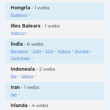
Hongria
- 1 webs
-
Budapest
Illes Balears
- 1 webs
-
Mallorca
Índia
- 6 webs
-
-
-
-
-
Bangalore
Delhi
GOA
Kolkata
Mumbai
-
Tamil Nadu
Indonesia
- 2 webs
-
-
Bali
Jakarta
Iran
- 1 webs
-
Iran
Irlanda
- 4 webs