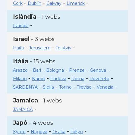
-
-
-
-
Cork
Dublín
Galway
Limerick
Islàndia
- 1 webs
-
Islàndia
Israel
- 3 webs
-
-
-
Haifa
Jerusalem
Tel Aviv
Itàlia
- 15 webs
-
-
-
-
-
Arezzo
Bari
Bologna
Firenze
Genova
-
-
-
-
-
Milano
Napoli
Padova
Roma
Rovereto
-
-
-
-
-
SARDENYA
Sicilia
Torino
Treviso
Venezia
Jamaica
- 1 webs
-
JAMAICA
Japó
- 4 webs
-
-
-
-
Kyoto
Nagoya
Osaka
Tokyo