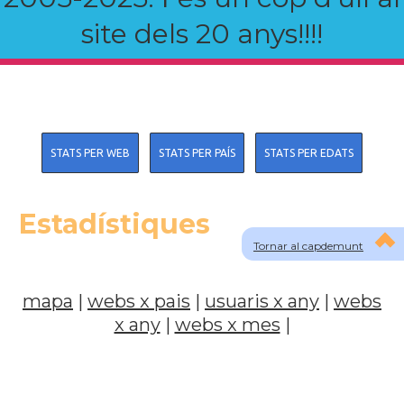
site dels 20 anys!!!!
STATS PER WEB
STATS PER PAÍS
STATS PER EDATS
Estadístiques
Tornar al capdemunt
mapa
|
webs x pais
|
usuaris x any
|
webs
x any
|
webs x mes
|