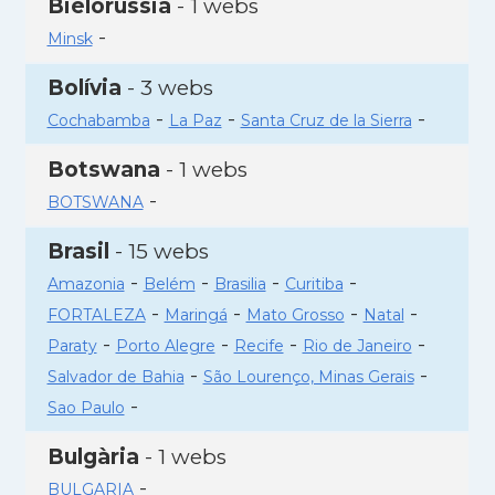
Bielorússia
- 1 webs
-
Minsk
Bolívia
- 3 webs
-
-
-
Cochabamba
La Paz
Santa Cruz de la Sierra
Botswana
- 1 webs
-
BOTSWANA
Brasil
- 15 webs
-
-
-
-
Amazonia
Belém
Brasilia
Curitiba
-
-
-
-
FORTALEZA
Maringá
Mato Grosso
Natal
-
-
-
-
Paraty
Porto Alegre
Recife
Rio de Janeiro
-
-
Salvador de Bahia
São Lourenço, Minas Gerais
-
Sao Paulo
Bulgària
- 1 webs
-
BULGARIA