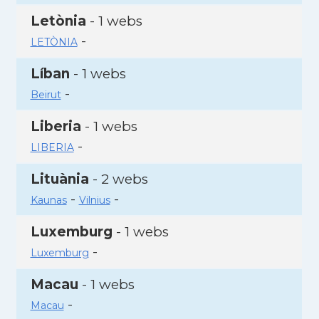
Letònia
- 1 webs
-
LETÒNIA
Líban
- 1 webs
-
Beirut
Liberia
- 1 webs
-
LIBERIA
Lituània
- 2 webs
-
-
Kaunas
Vilnius
Luxemburg
- 1 webs
-
Luxemburg
Macau
- 1 webs
-
Macau