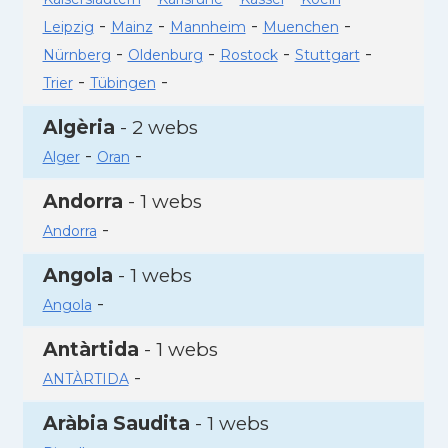
-
-
-
-
Leipzig
Mainz
Mannheim
Muenchen
-
-
-
-
Nürnberg
Oldenburg
Rostock
Stuttgart
-
-
Trier
Tübingen
Algèria
- 2 webs
-
-
Alger
Oran
Andorra
- 1 webs
-
Andorra
Angola
- 1 webs
-
Angola
Antàrtida
- 1 webs
-
ANTÀRTIDA
Aràbia Saudita
- 1 webs