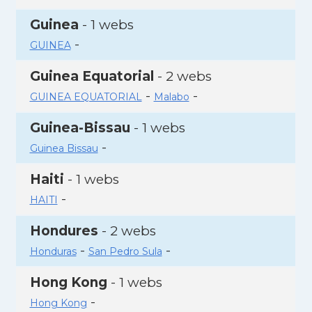
Guinea
- 1 webs
-
GUINEA
Guinea Equatorial
- 2 webs
-
-
GUINEA EQUATORIAL
Malabo
Guinea-Bissau
- 1 webs
-
Guinea Bissau
Haiti
- 1 webs
-
HAITI
Hondures
- 2 webs
-
-
Honduras
San Pedro Sula
Hong Kong
- 1 webs
-
Hong Kong