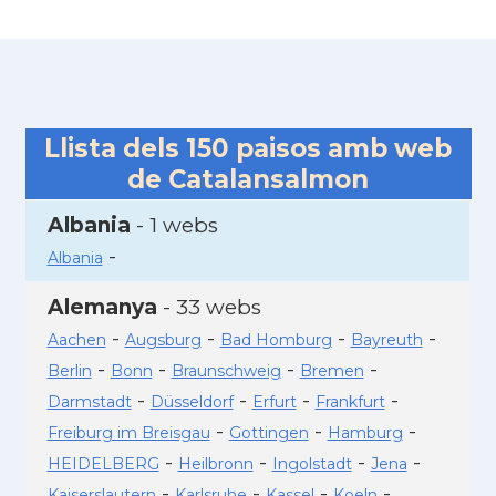
Llista dels
150
paisos amb web
de Catalansalmon
Albania
- 1 webs
-
Albania
Alemanya
- 33 webs
-
-
-
-
Aachen
Augsburg
Bad Homburg
Bayreuth
-
-
-
-
Berlin
Bonn
Braunschweig
Bremen
-
-
-
-
Darmstadt
Düsseldorf
Erfurt
Frankfurt
-
-
-
Freiburg im Breisgau
Gottingen
Hamburg
-
-
-
-
HEIDELBERG
Heilbronn
Ingolstadt
Jena
-
-
-
-
Kaiserslautern
Karlsruhe
Kassel
Koeln