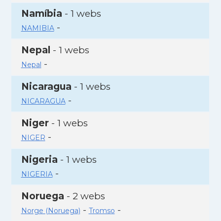
Namíbia
- 1 webs
-
NAMIBIA
Nepal
- 1 webs
-
Nepal
Nicaragua
- 1 webs
-
NICARAGUA
Niger
- 1 webs
-
NIGER
Nigeria
- 1 webs
-
NIGERIA
Noruega
- 2 webs
-
-
Norge (Noruega)
Tromso