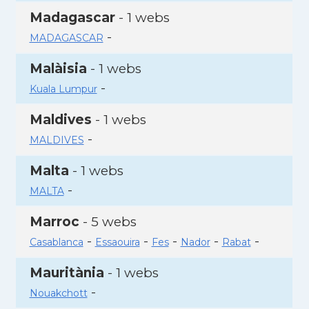
Madagascar
- 1 webs
-
MADAGASCAR
Malàisia
- 1 webs
-
Kuala Lumpur
Maldives
- 1 webs
-
MALDIVES
Malta
- 1 webs
-
MALTA
Marroc
- 5 webs
-
-
-
-
-
Casablanca
Essaouira
Fes
Nador
Rabat
Mauritània
- 1 webs
-
Nouakchott