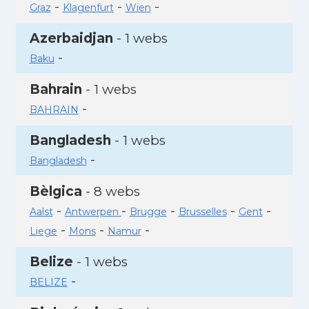
-
-
-
Graz
Klagenfurt
Wien
Azerbaidjan
- 1 webs
-
Baku
Bahrain
- 1 webs
-
BAHRAIN
Bangladesh
- 1 webs
-
Bangladesh
Bèlgica
- 8 webs
-
-
-
-
-
Aalst
Antwerpen
Brugge
Brusselles
Gent
-
-
-
Liege
Mons
Namur
Belize
- 1 webs
-
BELIZE