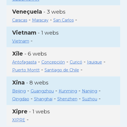
Veneçuela
- 3 webs
-
-
-
Caracas
Maracay
San Carlos
Vietnam
- 1 webs
-
Vietnam
Xile
- 6 webs
-
-
-
-
Antofagasta
Concepción
Curicó
Iquique
-
-
Puerto Montt
Santiago de Chile
Xina
- 8 webs
-
-
-
-
Beijing
Guangzhou
Kunming
Nanjing
-
-
-
-
Qingdao
Shanghai
Shenzhen
Suzhou
Xipre
- 1 webs
-
XIPRE