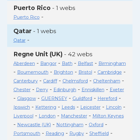
Puerto Rico
- 1 webs
-
Puerto Rico
Qatar
- 1 webs
-
Qatar
Regne Unit (UK)
- 42 webs
-
-
-
-
Aberdeen
Bangor
Bath
Belfast
Birmingham
-
-
-
-
-
Bournemouth
Brighton
Bristol
Cambridge
-
-
-
-
Canterbury
Cardiff
Chelmsford
Cheltenham
-
-
-
-
Chester
Derry
Edinburgh
Enniskillen
Exeter
-
-
-
-
-
Glasgow
GUERNSEY
Guildford
Hereford
-
-
-
-
-
Ipswich
Kettering
Leeds
Leicester
Lincoln
-
-
-
Liverpool
London
Manchester
Milton Keynes
-
-
-
-
Newcastle (UK)
Nottingham
Oxford
-
-
-
-
Portsmouth
Reading
Rugby
Sheffield