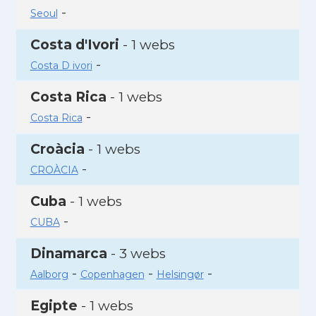
-
Seoul
Costa d'Ivori
- 1 webs
-
Costa D ivori
Costa Rica
- 1 webs
-
Costa Rica
Croàcia
- 1 webs
-
CROÀCIA
Cuba
- 1 webs
-
CUBA
Dinamarca
- 3 webs
-
-
-
Aalborg
Copenhagen
Helsingør
Egipte
- 1 webs