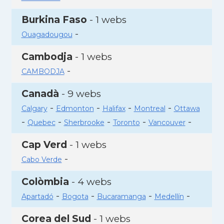
Burkina Faso
- 1 webs
-
Ouagadougou
Cambodja
- 1 webs
-
CAMBODJA
Canadà
- 9 webs
-
-
-
-
Calgary
Edmonton
Halifax
Montreal
Ottawa
-
-
-
-
-
Quebec
Sherbrooke
Toronto
Vancouver
Cap Verd
- 1 webs
-
Cabo Verde
Colòmbia
- 4 webs
-
-
-
-
Apartadó
Bogota
Bucaramanga
Medellín
Corea del Sud
- 1 webs