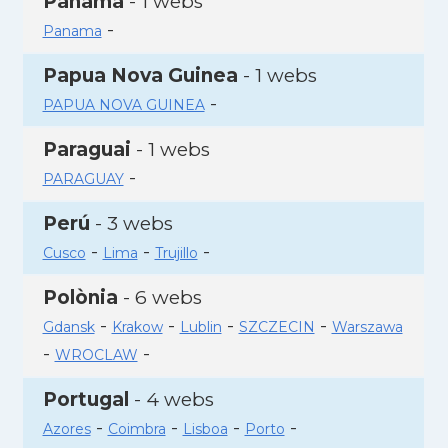
Panamà
- 1 webs
-
Panama
Papua Nova Guinea
- 1 webs
-
PAPUA NOVA GUINEA
Paraguai
- 1 webs
-
PARAGUAY
Perú
- 3 webs
-
-
-
Cusco
Lima
Trujillo
Polònia
- 6 webs
-
-
-
-
Gdansk
Krakow
Lublin
SZCZECIN
Warszawa
-
-
WROCLAW
Portugal
- 4 webs
-
-
-
-
Azores
Coimbra
Lisboa
Porto