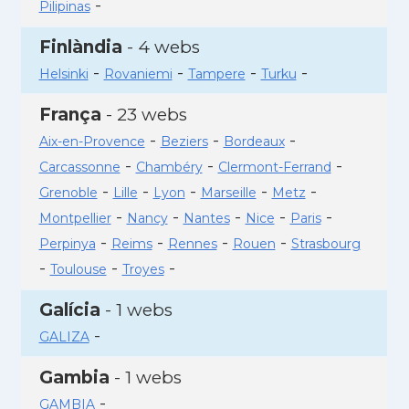
-
Pilipinas
Finlàndia
- 4 webs
-
-
-
-
Helsinki
Rovaniemi
Tampere
Turku
França
- 23 webs
-
-
-
Aix-en-Provence
Beziers
Bordeaux
-
-
-
Carcassonne
Chambéry
Clermont-Ferrand
-
-
-
-
-
Grenoble
Lille
Lyon
Marseille
Metz
-
-
-
-
-
Montpellier
Nancy
Nantes
Nice
Paris
-
-
-
-
Perpinya
Reims
Rennes
Rouen
Strasbourg
-
-
-
Toulouse
Troyes
Galícia
- 1 webs
-
GALIZA
Gambia
- 1 webs
-
GAMBIA