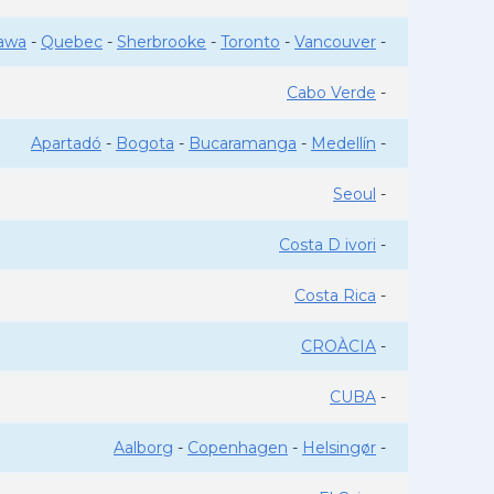
awa
-
Quebec
-
Sherbrooke
-
Toronto
-
Vancouver
-
Cabo Verde
-
Apartadó
-
Bogota
-
Bucaramanga
-
Medellín
-
Seoul
-
Costa D ivori
-
Costa Rica
-
CROÀCIA
-
CUBA
-
Aalborg
-
Copenhagen
-
Helsingør
-