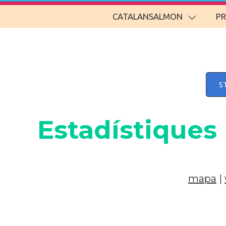
CATALANSALMON
P
S
Estadístiques
mapa
|