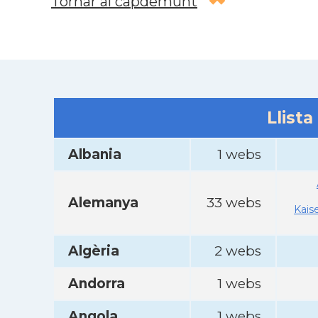
Tornar al capdemunt
Llista
Albania
1 webs
Alemanya
33 webs
Kais
Algèria
2 webs
Andorra
1 webs
Angola
1 webs