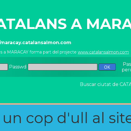
ATALANS A MAR
//maracay.catalansalmon.com
ns a MARACAY forma part del projecte
www.catalansalmon.com
Pa
Passwd
per
Buscar ciutat de C
n cop d'ull al site