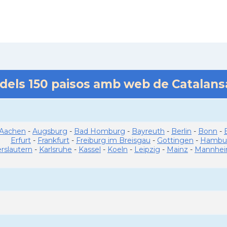
 dels
150
paisos amb web de Catalan
Aachen
-
Augsburg
-
Bad Homburg
-
Bayreuth
-
Berlin
-
Bonn
-
Erfurt
-
Frankfurt
-
Freiburg im Breisgau
-
Gottingen
-
Hambu
erslautern
-
Karlsruhe
-
Kassel
-
Koeln
-
Leipzig
-
Mainz
-
Mannhe