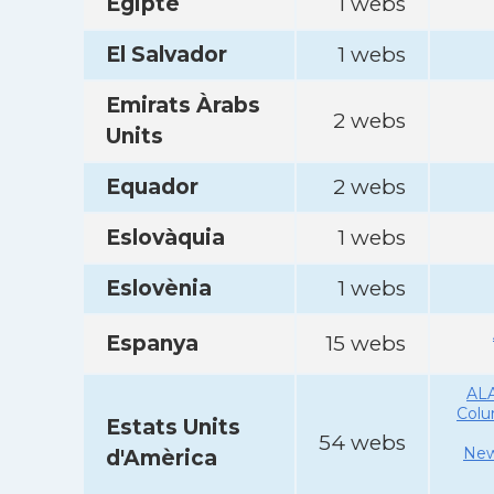
Egipte
1 webs
El Salvador
1 webs
Emirats Àrabs
2 webs
Units
Equador
2 webs
Eslovàquia
1 webs
Eslovènia
1 webs
Espanya
15 webs
AL
Col
Estats Units
54 webs
New
d'Amèrica