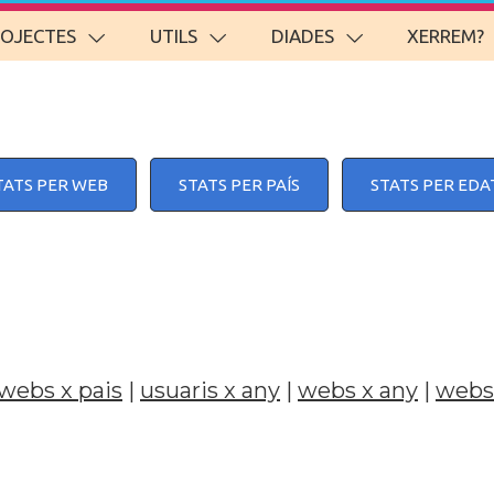
ROJECTES
UTILS
DIADES
XERREM?
TATS PER WEB
STATS PER PAÍS
STATS PER EDA
webs x pais
|
usuaris x any
|
webs x any
|
webs