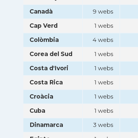
Canadà
9 webs
Cap Verd
1 webs
Colòmbia
4 webs
Corea del Sud
1 webs
Costa d'Ivori
1 webs
Costa Rica
1 webs
Croàcia
1 webs
Cuba
1 webs
Dinamarca
3 webs