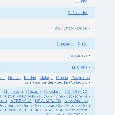
El Caire
-
El Salvador
-
Abu Dhabi
-
Dubai
-
Guayaquil
-
Quito
-
Bratislava
-
Ljubljana
-
ada
-
Huelva
-
Madrid
-
Malaga
-
Murcia
-
Pamplona
Iruña
-
Santander
-
Sevilla
-
Valladolid
-
o
-
Charleston
-
Chicago
-
Cleveland
-
COLORADO
-
Houston
-
INDIANA
-
IOWA
-
Irvine
-
Jacksonville
-
sota
-
NEBRASKA
-
NEW MEXICO
-
New Orleans
-
Providence
-
Reno
-
Saint Louis
-
San Antonio
-
San
a
-
TENNESSEE
-
UTAH
-
VIRGINIA
-
Washington
-
Wisconsin
-
WYOMING
-