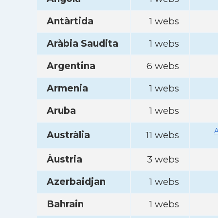
Antàrtida
1 webs
Aràbia Saudita
1 webs
Argentina
6 webs
Armenia
1 webs
Aruba
1 webs
A
Austràlia
11 webs
Àustria
3 webs
Azerbaidjan
1 webs
Bahrain
1 webs