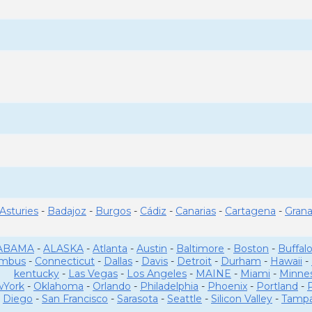
Asturies
-
Badajoz
-
Burgos
-
Cádiz
-
Canarias
-
Cartagena
-
Gran
ABAMA
-
ALASKA
-
Atlanta
-
Austin
-
Baltimore
-
Boston
-
Buffal
umbus
-
Connecticut
-
Dallas
-
Davis
-
Detroit
-
Durham
-
Hawaii
-
kentucky
-
Las Vegas
-
Los Angeles
-
MAINE
-
Miami
-
Minne
York
-
Oklahoma
-
Orlando
-
Philadelphia
-
Phoenix
-
Portland
-
Diego
-
San Francisco
-
Sarasota
-
Seattle
-
Silicon Valley
-
Tamp