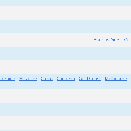
Buenos Aires
-
Co
delaide
-
Brisbane
-
Cairns
-
Canberra
-
Gold Coast
-
Melbourne
-