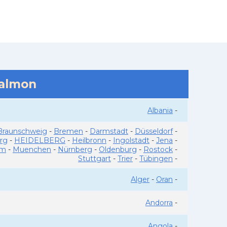
salmon
Albania
-
Braunschweig
-
Bremen
-
Darmstadt
-
Düsseldorf
-
rg
-
HEIDELBERG
-
Heilbronn
-
Ingolstadt
-
Jena
-
im
-
Muenchen
-
Nürnberg
-
Oldenburg
-
Rostock
-
Stuttgart
-
Trier
-
Tübingen
-
Alger
-
Oran
-
Andorra
-
Angola
-