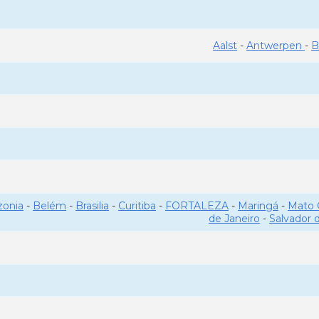
Aalst
-
Antwerpen
-
B
onia
-
Belém
-
Brasilia
-
Curitiba
-
FORTALEZA
-
Maringá
-
Mato 
de Janeiro
-
Salvador 