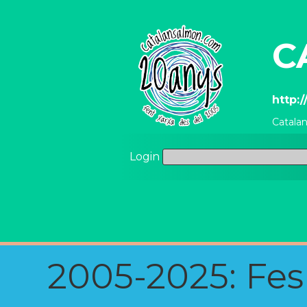
C
http:
Catala
Login
2005-2025: Fes u