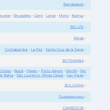
Bangladesh
-
rugge
-
Brusselles
-
Gent
-
Liege
-
Mons
-
Namur
-
BELIZE
-
Minsk
-
Cochabamba
-
La Paz
-
Santa Cruz de la Sierra
-
BOTSWANA
-
Grosso
-
Natal
-
Paraty
-
Porto Alegre
-
Recife
-
Rio
de Bahia
-
São Lourenço, Minas Gerais
-
Sao Paulo
-
BULGARIA
-
Ouagadougou
-
CAMBODJA
-