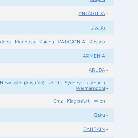
ANTÀRTIDA
-
Riyadh
-
rdoba
-
Mendoza
-
Parana
-
PATAGONIA
-
Rosario
-
ARMENIA
-
ARUBA
-
Newcastle (Austràlia)
-
Perth
-
Sydney
-
Tasmania
-
Warrnambool
-
Graz
-
Klagenfurt
-
Wien
-
Baku
-
BAHRAIN
-