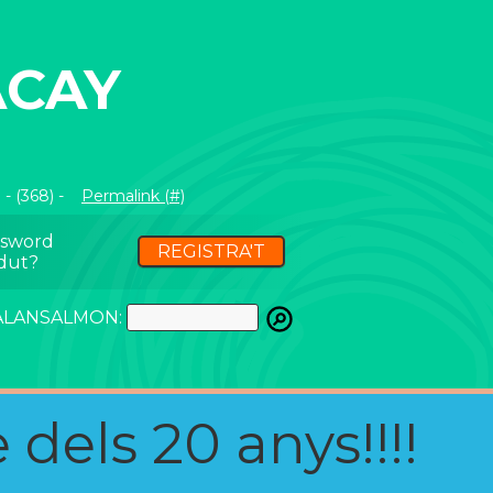
ACAY
- (368) -
Permalink (#)
ssword
REGISTRA'T
dut?
ATALANSALMON:
 dels 20 anys!!!!