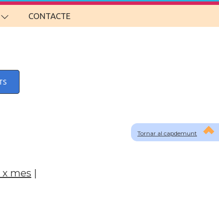
CONTACTE
TS
Tornar al capdemunt
 x mes
|