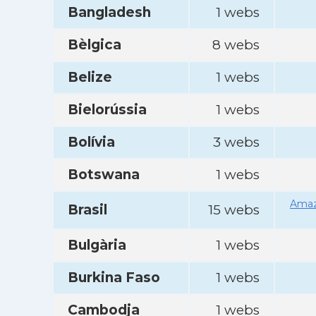
Bangladesh
1 webs
Bèlgica
8 webs
Belize
1 webs
Bielorússia
1 webs
Bolívia
3 webs
Botswana
1 webs
Amaz
Brasil
15 webs
Bulgària
1 webs
Burkina Faso
1 webs
Cambodja
1 webs