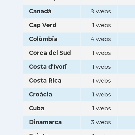
Canadà
9 webs
Cap Verd
1 webs
Colòmbia
4 webs
Corea del Sud
1 webs
Costa d'Ivori
1 webs
Costa Rica
1 webs
Croàcia
1 webs
Cuba
1 webs
Dinamarca
3 webs