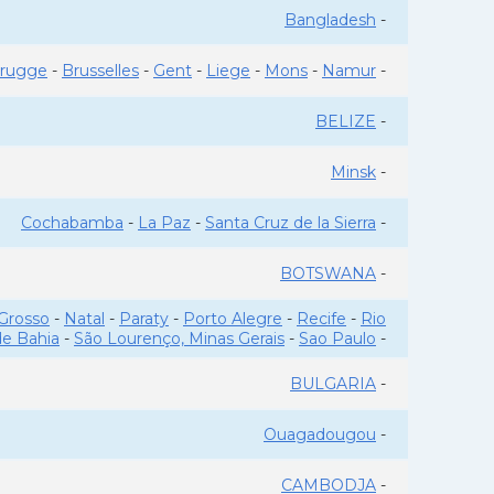
Bangladesh
-
rugge
-
Brusselles
-
Gent
-
Liege
-
Mons
-
Namur
-
BELIZE
-
Minsk
-
Cochabamba
-
La Paz
-
Santa Cruz de la Sierra
-
BOTSWANA
-
Grosso
-
Natal
-
Paraty
-
Porto Alegre
-
Recife
-
Rio
de Bahia
-
São Lourenço, Minas Gerais
-
Sao Paulo
-
BULGARIA
-
Ouagadougou
-
CAMBODJA
-