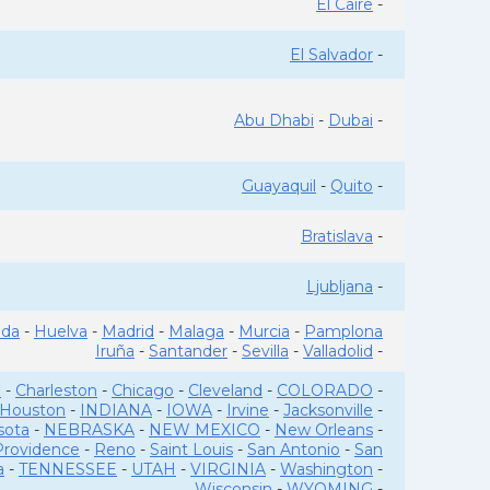
El Caire
-
El Salvador
-
Abu Dhabi
-
Dubai
-
Guayaquil
-
Quito
-
Bratislava
-
Ljubljana
-
ada
-
Huelva
-
Madrid
-
Malaga
-
Murcia
-
Pamplona
Iruña
-
Santander
-
Sevilla
-
Valladolid
-
o
-
Charleston
-
Chicago
-
Cleveland
-
COLORADO
-
Houston
-
INDIANA
-
IOWA
-
Irvine
-
Jacksonville
-
sota
-
NEBRASKA
-
NEW MEXICO
-
New Orleans
-
Providence
-
Reno
-
Saint Louis
-
San Antonio
-
San
a
-
TENNESSEE
-
UTAH
-
VIRGINIA
-
Washington
-
Wisconsin
-
WYOMING
-