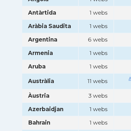
Antàrtida
1 webs
Aràbia Saudita
1 webs
Argentina
6 webs
Armenia
1 webs
Aruba
1 webs
A
Austràlia
11 webs
Àustria
3 webs
Azerbaidjan
1 webs
Bahrain
1 webs