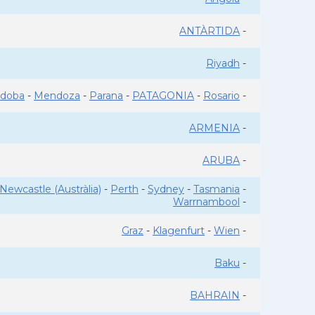
ANTÀRTIDA
-
Riyadh
-
rdoba
-
Mendoza
-
Parana
-
PATAGONIA
-
Rosario
-
ARMENIA
-
ARUBA
-
Newcastle (Austràlia)
-
Perth
-
Sydney
-
Tasmania
-
Warrnambool
-
Graz
-
Klagenfurt
-
Wien
-
Baku
-
BAHRAIN
-