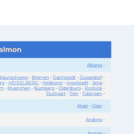
salmon
Albania
-
Braunschweig
-
Bremen
-
Darmstadt
-
Düsseldorf
-
rg
-
HEIDELBERG
-
Heilbronn
-
Ingolstadt
-
Jena
-
im
-
Muenchen
-
Nürnberg
-
Oldenburg
-
Rostock
-
Stuttgart
-
Trier
-
Tübingen
-
Alger
-
Oran
-
Andorra
-
Angola
-