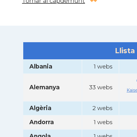
Tornar al capdemunt
Llista
Albania
1 webs
Alemanya
33 webs
Kais
Algèria
2 webs
Andorra
1 webs
Angola
1 webs