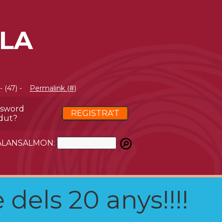
LLA
 (47) -
Permalink (#)
ssword
REGISTRA'T
dut?
ATALANSALMON:
 dels 20 anys!!!!