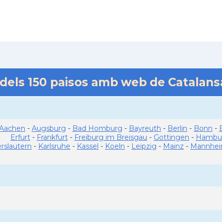
 dels
150
paisos amb web de Catalan
Aachen
-
Augsburg
-
Bad Homburg
-
Bayreuth
-
Berlin
-
Bonn
-
Erfurt
-
Frankfurt
-
Freiburg im Breisgau
-
Gottingen
-
Hambu
erslautern
-
Karlsruhe
-
Kassel
-
Koeln
-
Leipzig
-
Mainz
-
Mannhe