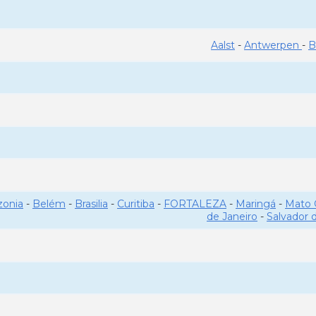
Aalst
-
Antwerpen
-
B
onia
-
Belém
-
Brasilia
-
Curitiba
-
FORTALEZA
-
Maringá
-
Mato 
de Janeiro
-
Salvador 