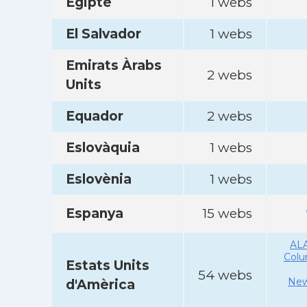
Egipte
1 webs
El Salvador
1 webs
Emirats Àrabs
2 webs
Units
Equador
2 webs
Eslovàquia
1 webs
Eslovènia
1 webs
Espanya
15 webs
AL
Col
Estats Units
54 webs
New
d'Amèrica