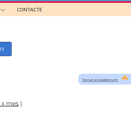
CONTACTE
TS
Tornar al capdemunt
 x mes
|