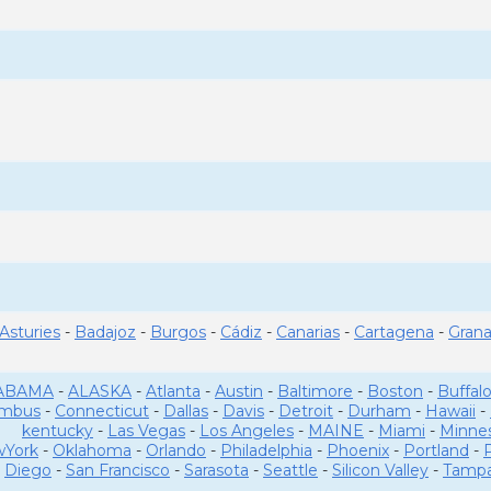
Asturies
-
Badajoz
-
Burgos
-
Cádiz
-
Canarias
-
Cartagena
-
Gran
ABAMA
-
ALASKA
-
Atlanta
-
Austin
-
Baltimore
-
Boston
-
Buffal
umbus
-
Connecticut
-
Dallas
-
Davis
-
Detroit
-
Durham
-
Hawaii
-
kentucky
-
Las Vegas
-
Los Angeles
-
MAINE
-
Miami
-
Minne
York
-
Oklahoma
-
Orlando
-
Philadelphia
-
Phoenix
-
Portland
-
Diego
-
San Francisco
-
Sarasota
-
Seattle
-
Silicon Valley
-
Tamp