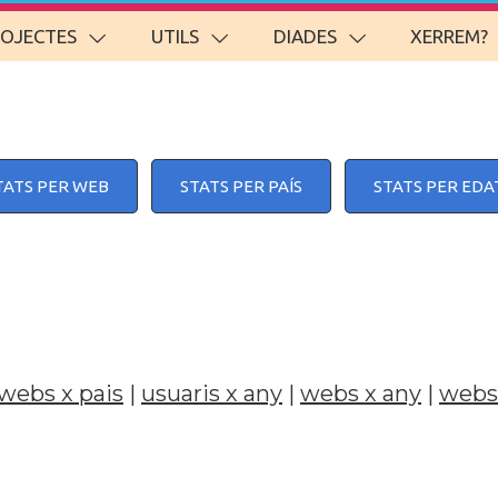
ROJECTES
UTILS
DIADES
XERREM?
TATS PER WEB
STATS PER PAÍS
STATS PER EDA
webs x pais
|
usuaris x any
|
webs x any
|
webs