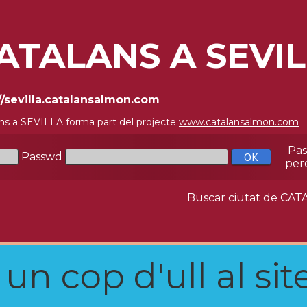
ATALANS A SEVI
//sevilla.catalansalmon.com
ns a SEVILLA forma part del projecte
www.catalansalmon.com
-
Pa
Passwd
per
Buscar ciutat de C
n cop d'ull al site