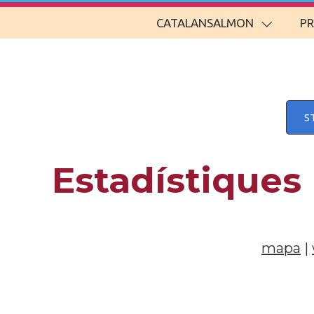
CATALANSALMON
P
S
Estadístiques
mapa
|