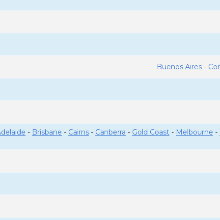
Buenos Aires
-
Co
delaide
-
Brisbane
-
Cairns
-
Canberra
-
Gold Coast
-
Melbourne
-