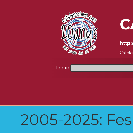
C
http:
Catala
Login
2005-2025: Fes u