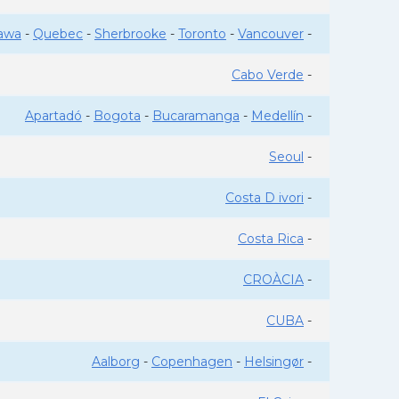
awa
-
Quebec
-
Sherbrooke
-
Toronto
-
Vancouver
-
Cabo Verde
-
Apartadó
-
Bogota
-
Bucaramanga
-
Medellín
-
Seoul
-
Costa D ivori
-
Costa Rica
-
CROÀCIA
-
CUBA
-
Aalborg
-
Copenhagen
-
Helsingør
-