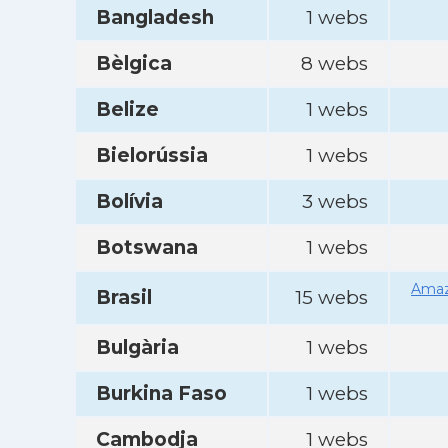
Bangladesh
1 webs
Bèlgica
8 webs
Belize
1 webs
Bielorússia
1 webs
Bolívia
3 webs
Botswana
1 webs
Amaz
Brasil
15 webs
Bulgària
1 webs
Burkina Faso
1 webs
Cambodja
1 webs