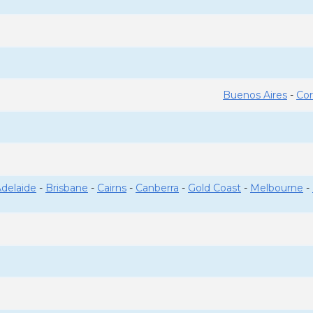
Buenos Aires
-
Co
delaide
-
Brisbane
-
Cairns
-
Canberra
-
Gold Coast
-
Melbourne
-