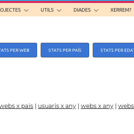
ROJECTES
UTILS
DIADES
XERREM?
TATS PER WEB
STATS PER PAÍS
STATS PER EDA
webs x pais
|
usuaris x any
|
webs x any
|
webs