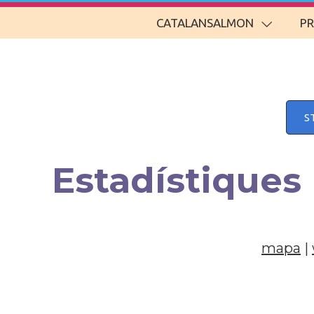
CATALANSALMON
P
S
Estadístiques
mapa
|