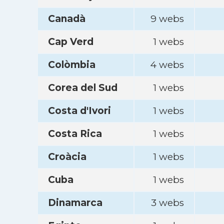
Canadà
9 webs
Cap Verd
1 webs
Colòmbia
4 webs
Corea del Sud
1 webs
Costa d'Ivori
1 webs
Costa Rica
1 webs
Croàcia
1 webs
Cuba
1 webs
Dinamarca
3 webs