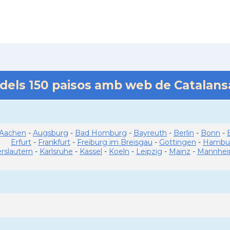
 dels
150
paisos amb web de Catalan
Aachen
-
Augsburg
-
Bad Homburg
-
Bayreuth
-
Berlin
-
Bonn
-
Erfurt
-
Frankfurt
-
Freiburg im Breisgau
-
Gottingen
-
Hambu
erslautern
-
Karlsruhe
-
Kassel
-
Koeln
-
Leipzig
-
Mainz
-
Mannhe