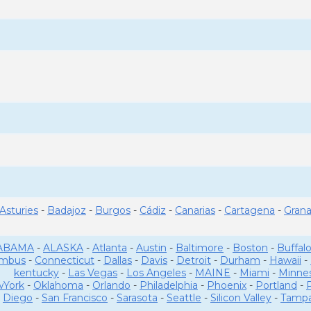
Asturies
-
Badajoz
-
Burgos
-
Cádiz
-
Canarias
-
Cartagena
-
Gran
ABAMA
-
ALASKA
-
Atlanta
-
Austin
-
Baltimore
-
Boston
-
Buffal
umbus
-
Connecticut
-
Dallas
-
Davis
-
Detroit
-
Durham
-
Hawaii
-
kentucky
-
Las Vegas
-
Los Angeles
-
MAINE
-
Miami
-
Minne
York
-
Oklahoma
-
Orlando
-
Philadelphia
-
Phoenix
-
Portland
-
Diego
-
San Francisco
-
Sarasota
-
Seattle
-
Silicon Valley
-
Tamp