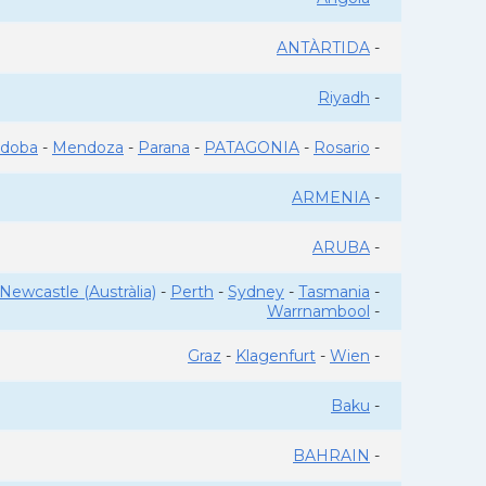
ANTÀRTIDA
-
Riyadh
-
rdoba
-
Mendoza
-
Parana
-
PATAGONIA
-
Rosario
-
ARMENIA
-
ARUBA
-
Newcastle (Austràlia)
-
Perth
-
Sydney
-
Tasmania
-
Warrnambool
-
Graz
-
Klagenfurt
-
Wien
-
Baku
-
BAHRAIN
-