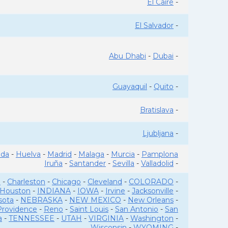
El Caire
-
El Salvador
-
Abu Dhabi
-
Dubai
-
Guayaquil
-
Quito
-
Bratislava
-
Ljubljana
-
ada
-
Huelva
-
Madrid
-
Malaga
-
Murcia
-
Pamplona
Iruña
-
Santander
-
Sevilla
-
Valladolid
-
o
-
Charleston
-
Chicago
-
Cleveland
-
COLORADO
-
Houston
-
INDIANA
-
IOWA
-
Irvine
-
Jacksonville
-
sota
-
NEBRASKA
-
NEW MEXICO
-
New Orleans
-
Providence
-
Reno
-
Saint Louis
-
San Antonio
-
San
a
-
TENNESSEE
-
UTAH
-
VIRGINIA
-
Washington
-
Wisconsin
-
WYOMING
-