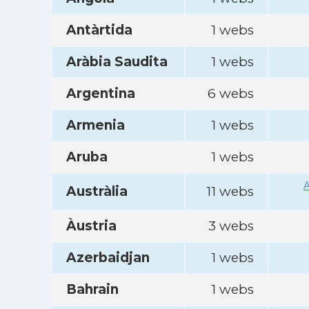
Antàrtida
1 webs
Aràbia Saudita
1 webs
Argentina
6 webs
Armenia
1 webs
Aruba
1 webs
A
Austràlia
11 webs
Àustria
3 webs
Azerbaidjan
1 webs
Bahrain
1 webs