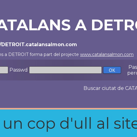
ATALANS A DETR
//DETROIT.catalansalmon.com
ns a DETROIT forma part del projecte
www.catalansalmon.com
-
Pa
Passwd
per
Buscar ciutat de C
n cop d'ull al site