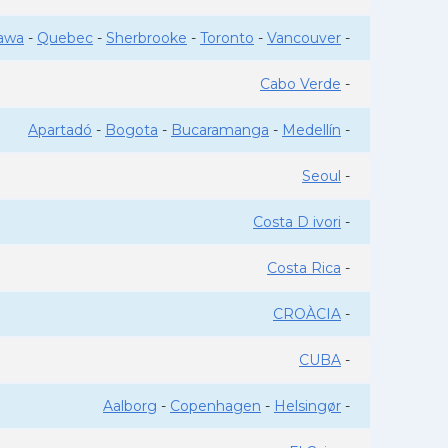
awa
-
Quebec
-
Sherbrooke
-
Toronto
-
Vancouver
-
Cabo Verde
-
Apartadó
-
Bogota
-
Bucaramanga
-
Medellín
-
Seoul
-
Costa D ivori
-
Costa Rica
-
CROÀCIA
-
CUBA
-
Aalborg
-
Copenhagen
-
Helsingør
-