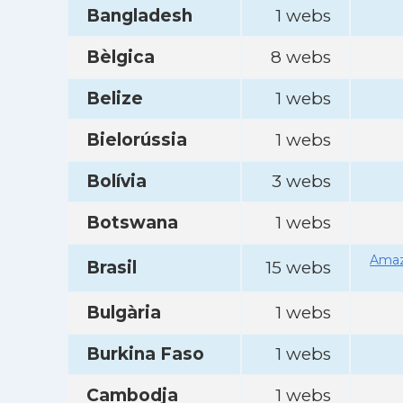
Bangladesh
1 webs
Bèlgica
8 webs
Belize
1 webs
Bielorússia
1 webs
Bolívia
3 webs
Botswana
1 webs
Amaz
Brasil
15 webs
Bulgària
1 webs
Burkina Faso
1 webs
Cambodja
1 webs