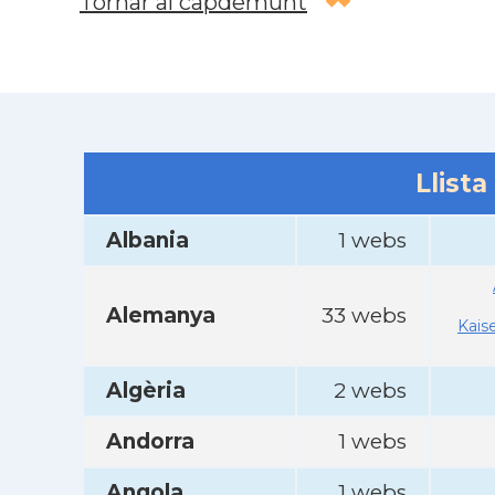
Tornar al capdemunt
Llista
Albania
1 webs
Alemanya
33 webs
Kais
Algèria
2 webs
Andorra
1 webs
Angola
1 webs