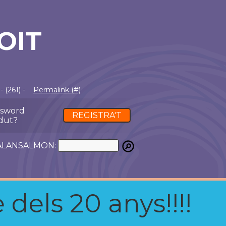
OIT
 (261) -
Permalink (#)
ssword
REGISTRA'T
dut?
ATALANSALMON:
 dels 20 anys!!!!