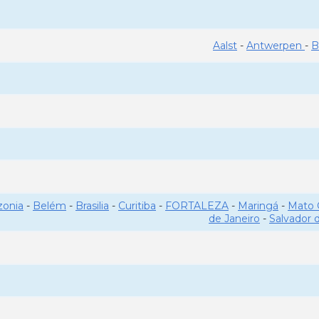
Aalst
-
Antwerpen
-
B
onia
-
Belém
-
Brasilia
-
Curitiba
-
FORTALEZA
-
Maringá
-
Mato 
de Janeiro
-
Salvador 