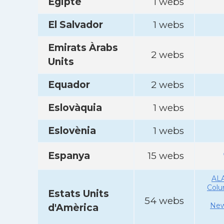
Egipte
1 webs
El Salvador
1 webs
Emirats Àrabs
2 webs
Units
Equador
2 webs
Eslovàquia
1 webs
Eslovènia
1 webs
Espanya
15 webs
AL
Col
Estats Units
54 webs
New
d'Amèrica