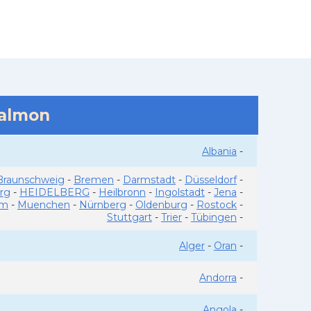
salmon
Albania
-
Braunschweig
-
Bremen
-
Darmstadt
-
Düsseldorf
-
rg
-
HEIDELBERG
-
Heilbronn
-
Ingolstadt
-
Jena
-
im
-
Muenchen
-
Nürnberg
-
Oldenburg
-
Rostock
-
Stuttgart
-
Trier
-
Tübingen
-
Alger
-
Oran
-
Andorra
-
Angola
-