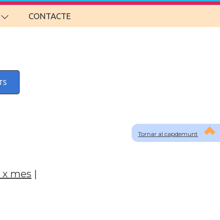
CONTACTE
TS
Tornar al capdemunt
 x mes
|