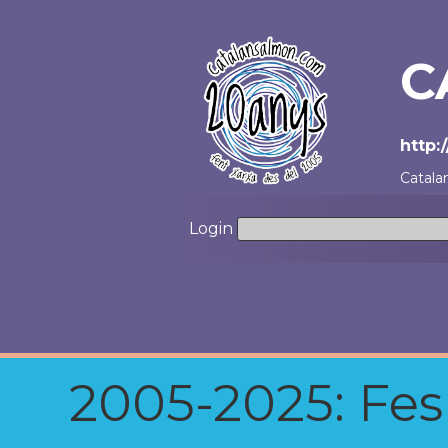
C
http:
Catala
Login
2005-2025: Fes u