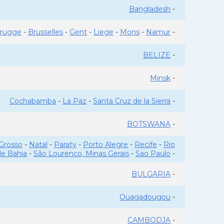
Bangladesh
-
rugge
-
Brusselles
-
Gent
-
Liege
-
Mons
-
Namur
-
BELIZE
-
Minsk
-
Cochabamba
-
La Paz
-
Santa Cruz de la Sierra
-
BOTSWANA
-
Grosso
-
Natal
-
Paraty
-
Porto Alegre
-
Recife
-
Rio
de Bahia
-
São Lourenço, Minas Gerais
-
Sao Paulo
-
BULGARIA
-
Ouagadougou
-
CAMBODJA
-