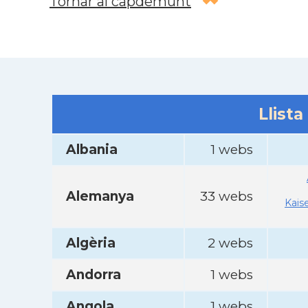
Tornar al capdemunt
Llista
Albania
1 webs
Alemanya
33 webs
Kais
Algèria
2 webs
Andorra
1 webs
Angola
1 webs