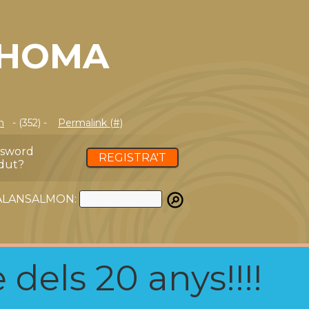
AHOMA
m
- (352) -
Permalink (#)
ssword
REGISTRA'T
dut?
ATALANSALMON:
 dels 20 anys!!!!