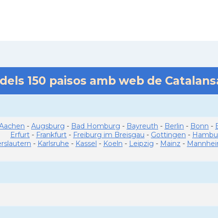
 dels
150
paisos amb web de Catalan
Aachen
-
Augsburg
-
Bad Homburg
-
Bayreuth
-
Berlin
-
Bonn
-
Erfurt
-
Frankfurt
-
Freiburg im Breisgau
-
Gottingen
-
Hambu
erslautern
-
Karlsruhe
-
Kassel
-
Koeln
-
Leipzig
-
Mainz
-
Mannhe