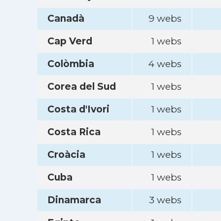
Canadà
9 webs
Cap Verd
1 webs
Colòmbia
4 webs
Corea del Sud
1 webs
Costa d'Ivori
1 webs
Costa Rica
1 webs
Croàcia
1 webs
Cuba
1 webs
Dinamarca
3 webs