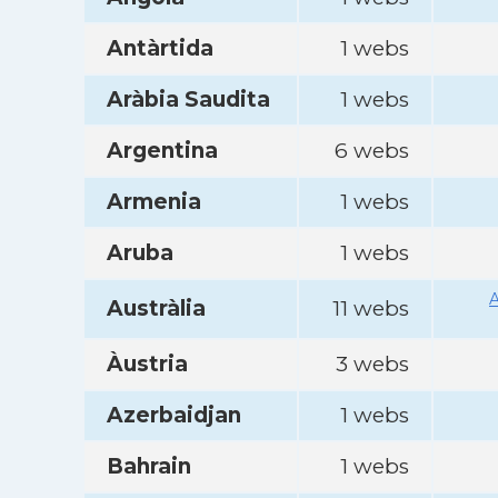
Antàrtida
1 webs
Aràbia Saudita
1 webs
Argentina
6 webs
Armenia
1 webs
Aruba
1 webs
A
Austràlia
11 webs
Àustria
3 webs
Azerbaidjan
1 webs
Bahrain
1 webs