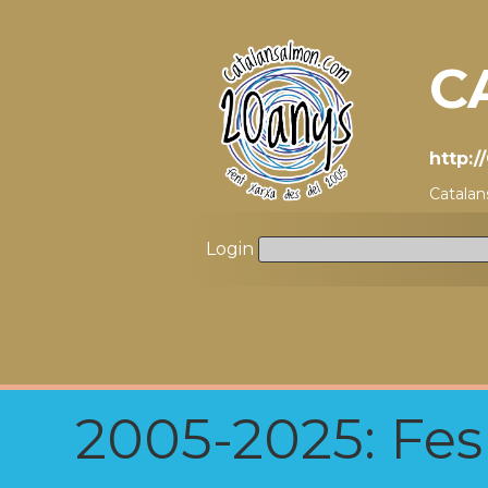
C
http:
Catala
Login
2005-2025: Fes u