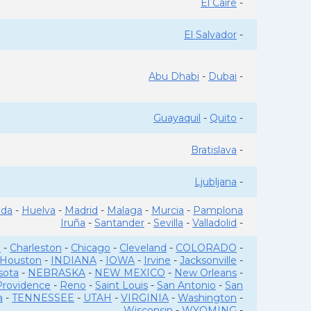
El Caire
-
El Salvador
-
Abu Dhabi
-
Dubai
-
Guayaquil
-
Quito
-
Bratislava
-
Ljubljana
-
ada
-
Huelva
-
Madrid
-
Malaga
-
Murcia
-
Pamplona
Iruña
-
Santander
-
Sevilla
-
Valladolid
-
o
-
Charleston
-
Chicago
-
Cleveland
-
COLORADO
-
Houston
-
INDIANA
-
IOWA
-
Irvine
-
Jacksonville
-
sota
-
NEBRASKA
-
NEW MEXICO
-
New Orleans
-
Providence
-
Reno
-
Saint Louis
-
San Antonio
-
San
a
-
TENNESSEE
-
UTAH
-
VIRGINIA
-
Washington
-
Wisconsin
-
WYOMING
-