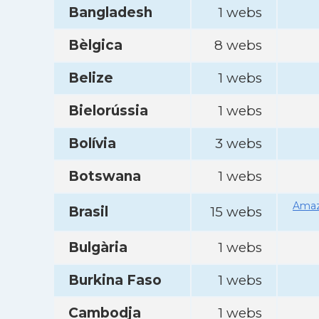
Bangladesh
1 webs
Bèlgica
8 webs
Belize
1 webs
Bielorússia
1 webs
Bolívia
3 webs
Botswana
1 webs
Amaz
Brasil
15 webs
Bulgària
1 webs
Burkina Faso
1 webs
Cambodja
1 webs