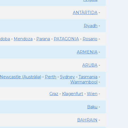
ANTÀRTIDA
-
Riyadh
-
rdoba
-
Mendoza
-
Parana
-
PATAGONIA
-
Rosario
-
ARMENIA
-
ARUBA
-
Newcastle (Austràlia)
-
Perth
-
Sydney
-
Tasmania
-
Warrnambool
-
Graz
-
Klagenfurt
-
Wien
-
Baku
-
BAHRAIN
-