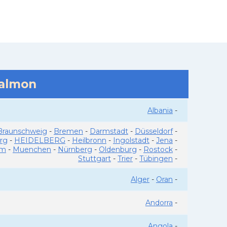
salmon
Albania
-
Braunschweig
-
Bremen
-
Darmstadt
-
Düsseldorf
-
rg
-
HEIDELBERG
-
Heilbronn
-
Ingolstadt
-
Jena
-
im
-
Muenchen
-
Nürnberg
-
Oldenburg
-
Rostock
-
Stuttgart
-
Trier
-
Tübingen
-
Alger
-
Oran
-
Andorra
-
Angola
-