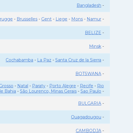
Bangladesh
-
rugge
-
Brusselles
-
Gent
-
Liege
-
Mons
-
Namur
-
BELIZE
-
Minsk
-
Cochabamba
-
La Paz
-
Santa Cruz de la Sierra
-
BOTSWANA
-
Grosso
-
Natal
-
Paraty
-
Porto Alegre
-
Recife
-
Rio
de Bahia
-
São Lourenço, Minas Gerais
-
Sao Paulo
-
BULGARIA
-
Ouagadougou
-
CAMBODJA
-