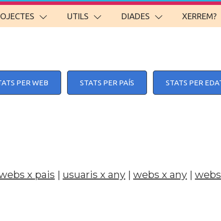
ROJECTES
UTILS
DIADES
XERREM?
TATS PER WEB
STATS PER PAÍS
STATS PER EDA
webs x pais
|
usuaris x any
|
webs x any
|
webs