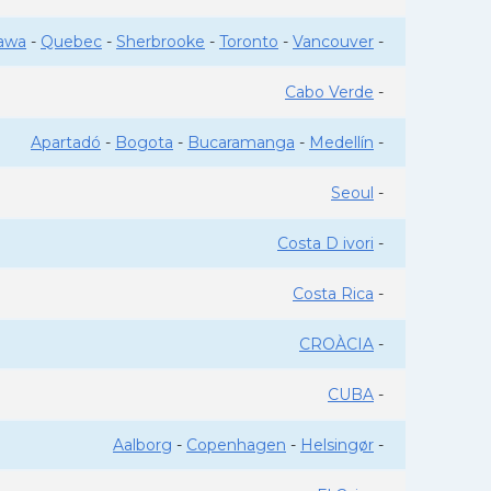
awa
-
Quebec
-
Sherbrooke
-
Toronto
-
Vancouver
-
Cabo Verde
-
Apartadó
-
Bogota
-
Bucaramanga
-
Medellín
-
Seoul
-
Costa D ivori
-
Costa Rica
-
CROÀCIA
-
CUBA
-
Aalborg
-
Copenhagen
-
Helsingør
-