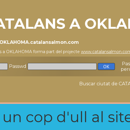
ATALANS A OKL
//OKLAHOMA.catalansalmon.com
ns a OKLAHOMA forma part del projecte
www.catalansalmon.co
Pa
Passwd
per
Buscar ciutat de C
n cop d'ull al site