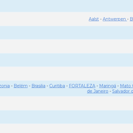
Aalst
-
Antwerpen
-
B
onia
-
Belém
-
Brasilia
-
Curitiba
-
FORTALEZA
-
Maringá
-
Mato 
de Janeiro
-
Salvador 