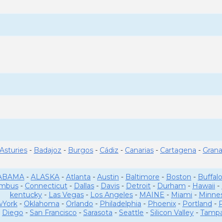
Asturies
-
Badajoz
-
Burgos
-
Cádiz
-
Canarias
-
Cartagena
-
Gran
ABAMA
-
ALASKA
-
Atlanta
-
Austin
-
Baltimore
-
Boston
-
Buffal
umbus
-
Connecticut
-
Dallas
-
Davis
-
Detroit
-
Durham
-
Hawaii
-
kentucky
-
Las Vegas
-
Los Angeles
-
MAINE
-
Miami
-
Minne
York
-
Oklahoma
-
Orlando
-
Philadelphia
-
Phoenix
-
Portland
-
Diego
-
San Francisco
-
Sarasota
-
Seattle
-
Silicon Valley
-
Tamp