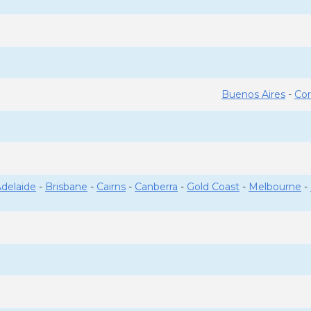
Buenos Aires
-
Co
delaide
-
Brisbane
-
Cairns
-
Canberra
-
Gold Coast
-
Melbourne
-