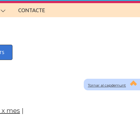
CONTACTE
TS
Tornar al capdemunt
 x mes
|