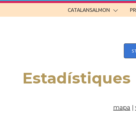
CATALANSALMON
P
S
Estadístiques
mapa
|