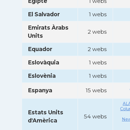
Egipte
1 webs
El Salvador
1 webs
Emirats Àrabs
2 webs
Units
Equador
2 webs
Eslovàquia
1 webs
Eslovènia
1 webs
Espanya
15 webs
AL
Col
Estats Units
54 webs
New
d'Amèrica