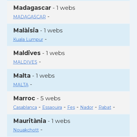
Madagascar
- 1 webs
-
MADAGASCAR
Malàisia
- 1 webs
-
Kuala Lumpur
Maldives
- 1 webs
-
MALDIVES
Malta
- 1 webs
-
MALTA
Marroc
- 5 webs
-
-
-
-
-
Casablanca
Essaouira
Fes
Nador
Rabat
Mauritània
- 1 webs
-
Nouakchott