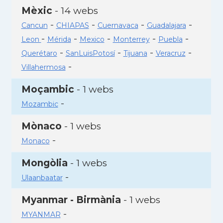
Mèxic
- 14 webs
-
-
-
-
Cancun
CHIAPAS
Cuernavaca
Guadalajara
-
-
-
-
-
Leon
Mérida
Mexico
Monterrey
Puebla
-
-
-
-
Querétaro
SanLuisPotosí
Tijuana
Veracruz
-
Villahermosa
Moçambic
- 1 webs
-
Mozambic
Mònaco
- 1 webs
-
Monaco
Mongòlia
- 1 webs
-
Ulaanbaatar
Myanmar - Birmània
- 1 webs
-
MYANMAR