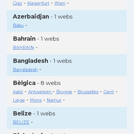
-
-
-
Graz
Klagenfurt
Wien
Azerbaidjan
- 1 webs
-
Baku
Bahrain
- 1 webs
-
BAHRAIN
Bangladesh
- 1 webs
-
Bangladesh
Bèlgica
- 8 webs
-
-
-
-
-
Aalst
Antwerpen
Brugge
Brusselles
Gent
-
-
-
Liege
Mons
Namur
Belize
- 1 webs
-
BELIZE