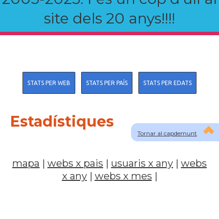
site dels 20 anys!!!!
STATS PER WEB
STATS PER PAÍS
STATS PER EDATS
Estadístiques
Tornar al capdemunt
mapa
|
webs x pais
|
usuaris x any
|
webs
x any
|
webs x mes
|