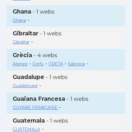
Ghana
- 1 webs
-
Ghana
Gibraltar
- 1 webs
-
Gibraltar
Grècia
- 4 webs
-
-
-
-
Atenes
Corfu
CRETA
Salonica
Guadalupe
- 1 webs
-
Guadeloupe
Guaiana Francesa
- 1 webs
-
GUYANE FRANÇAISE
Guatemala
- 1 webs
-
GUATEMALA