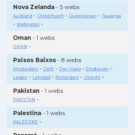
Nova Zelanda
- 5 webs
-
-
-
Auckland
Christchurch
Queenstown
Tauranga
-
-
Wellington
Oman
- 1 webs
-
OMAN
Països Baixos
- 8 webs
-
-
-
-
Amsterdam
Delft
Den Haag
Eindhoven
-
-
-
-
Leiden
Lelystad
Rotterdam
Utrecht
Pakistan
- 1 webs
-
PAKISTAN
Palestina
- 1 webs
-
PALESTINE