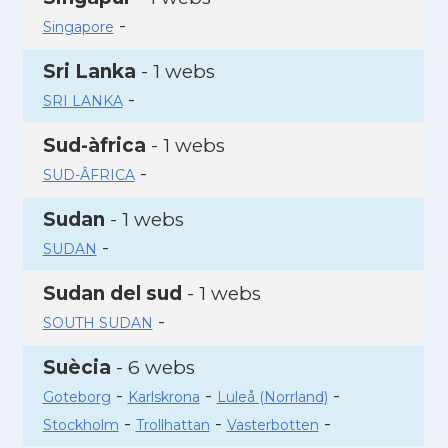
-
Singapore
Sri Lanka
- 1 webs
-
SRI LANKA
Sud-àfrica
- 1 webs
-
SUD-ÂFRICA
Sudan
- 1 webs
-
SUDAN
Sudan del sud
- 1 webs
-
SOUTH SUDAN
Suècia
- 6 webs
-
-
-
Goteborg
Karlskrona
Luleå (Norrland)
-
-
-
Stockholm
Trollhattan
Vasterbotten