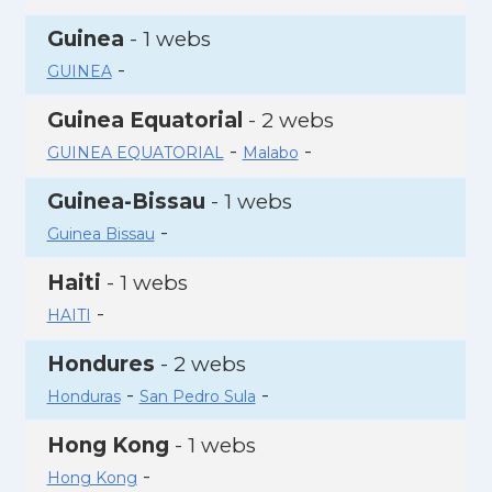
Guinea
- 1 webs
-
GUINEA
Guinea Equatorial
- 2 webs
-
-
GUINEA EQUATORIAL
Malabo
Guinea-Bissau
- 1 webs
-
Guinea Bissau
Haiti
- 1 webs
-
HAITI
Hondures
- 2 webs
-
-
Honduras
San Pedro Sula
Hong Kong
- 1 webs
-
Hong Kong