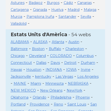
-
-
-
-
-
Asturies
Badajoz
Burgos
Cádiz
Canarias
-
-
-
-
-
Cartagena
Granada
Huelva
Madrid
Malaga
-
-
-
-
Murcia
Pamplona Iruña
Santander
Sevilla
-
Valladolid
Estats Units d'Amèrica
- 54 webs
-
-
-
-
ALABAMA
ALASKA
Atlanta
Austin
-
-
-
-
Baltimore
Boston
Buffalo
Charleston
-
-
-
-
Chicago
Cleveland
COLORADO
Columbus
-
-
-
-
-
Connecticut
Dallas
Davis
Detroit
Durham
-
-
-
-
-
Hawaii
Houston
INDIANA
IOWA
Irvine
-
-
-
Jacksonville
kentucky
Las Vegas
Los Angeles
-
-
-
-
-
MAINE
Miami
Minnesota
NEBRASKA
-
-
-
NEW MEXICO
New Orleans
NewYork
-
-
-
-
Oklahoma
Orlando
Philadelphia
Phoenix
-
-
-
-
Portland
Providence
Reno
Saint Louis
San
-
-
-
-