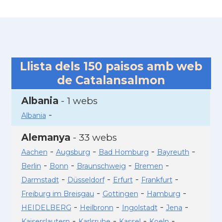
Llista dels
150
paisos amb web
de Catalansalmon
Albania
- 1 webs
-
Albania
Alemanya
- 33 webs
-
-
-
-
Aachen
Augsburg
Bad Homburg
Bayreuth
-
-
-
-
Berlin
Bonn
Braunschweig
Bremen
-
-
-
-
Darmstadt
Düsseldorf
Erfurt
Frankfurt
-
-
-
Freiburg im Breisgau
Gottingen
Hamburg
-
-
-
-
HEIDELBERG
Heilbronn
Ingolstadt
Jena
-
-
-
-
Kaiserslautern
Karlsruhe
Kassel
Koeln