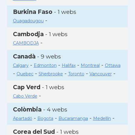
Burkina Faso
- 1 webs
-
Ouagadougou
Cambodja
- 1 webs
-
CAMBODJA
Canadà
- 9 webs
-
-
-
-
Calgary
Edmonton
Halifax
Montreal
Ottawa
-
-
-
-
-
Quebec
Sherbrooke
Toronto
Vancouver
Cap Verd
- 1 webs
-
Cabo Verde
Colòmbia
- 4 webs
-
-
-
-
Apartadó
Bogota
Bucaramanga
Medellín
Corea del Sud
- 1 webs