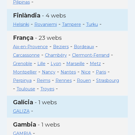
-
Pilipinas
Finlàndia
- 4 webs
-
-
-
-
Helsinki
Rovaniemi
Tampere
Turku
França
- 23 webs
-
-
-
Aix-en-Provence
Beziers
Bordeaux
-
-
-
Carcassonne
Chambéry
Clermont-Ferrand
-
-
-
-
-
Grenoble
Lille
Lyon
Marseille
Metz
-
-
-
-
-
Montpellier
Nancy
Nantes
Nice
Paris
-
-
-
-
Perpinya
Reims
Rennes
Rouen
Strasbourg
-
-
-
Toulouse
Troyes
Galícia
- 1 webs
-
GALIZA
Gambia
- 1 webs
-
GAMBIA