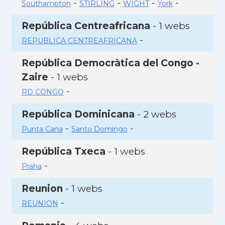
-
-
-
-
Southampton
STIRLING
WIGHT
York
República Centreafricana
- 1 webs
-
REPUBLICA CENTREAFRICANA
República Democràtica del Congo -
Zaire
- 1 webs
-
RD CONGO
República Dominicana
- 2 webs
-
-
Punta Cana
Santo Domingo
República Txeca
- 1 webs
-
Praha
Reunion
- 1 webs
-
REUNION