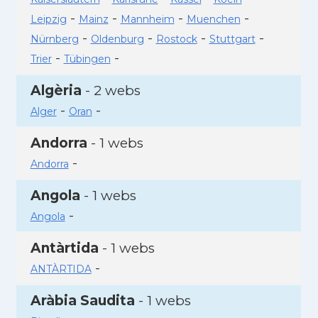
-
-
-
-
Leipzig
Mainz
Mannheim
Muenchen
-
-
-
-
Nürnberg
Oldenburg
Rostock
Stuttgart
-
-
Trier
Tübingen
Algèria
- 2 webs
-
-
Alger
Oran
Andorra
- 1 webs
-
Andorra
Angola
- 1 webs
-
Angola
Antàrtida
- 1 webs
-
ANTÀRTIDA
Aràbia Saudita
- 1 webs