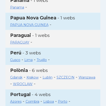
Panamà
- 1 webs
-
Panama
Papua Nova Guinea
- 1 webs
-
PAPUA NOVA GUINEA
Paraguai
- 1 webs
-
PARAGUAY
Perú
- 3 webs
-
-
-
Cusco
Lima
Trujillo
Polònia
- 6 webs
-
-
-
-
Gdansk
Krakow
Lublin
SZCZECIN
Warszawa
-
-
WROCLAW
Portugal
- 4 webs
-
-
-
-
Azores
Coimbra
Lisboa
Porto