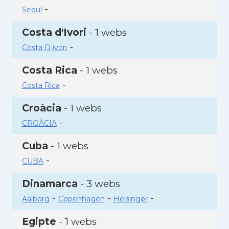
-
Seoul
Costa d'Ivori
- 1 webs
-
Costa D ivori
Costa Rica
- 1 webs
-
Costa Rica
Croàcia
- 1 webs
-
CROÀCIA
Cuba
- 1 webs
-
CUBA
Dinamarca
- 3 webs
-
-
-
Aalborg
Copenhagen
Helsingør
Egipte
- 1 webs