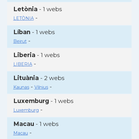
Letònia
- 1 webs
-
LETÒNIA
Líban
- 1 webs
-
Beirut
Liberia
- 1 webs
-
LIBERIA
Lituània
- 2 webs
-
-
Kaunas
Vilnius
Luxemburg
- 1 webs
-
Luxemburg
Macau
- 1 webs
-
Macau