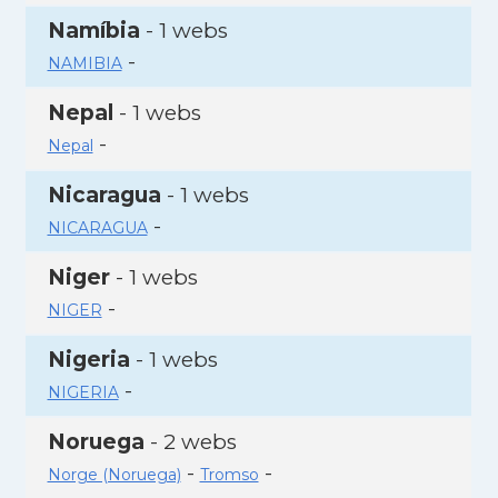
Namíbia
- 1 webs
-
NAMIBIA
Nepal
- 1 webs
-
Nepal
Nicaragua
- 1 webs
-
NICARAGUA
Niger
- 1 webs
-
NIGER
Nigeria
- 1 webs
-
NIGERIA
Noruega
- 2 webs
-
-
Norge (Noruega)
Tromso