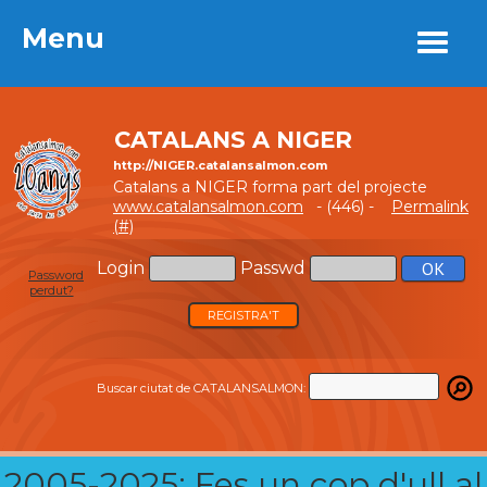
Menu
Menu
CATALANS A NIGER
http://NIGER.catalansalmon.com
Catalans a NIGER forma part del projecte
www.catalansalmon.com
- (446) -
Permalink
(#)
Login
Passwd
Password
perdut?
REGISTRA'T
Buscar ciutat de CATALANSALMON:
2005-2025: Fes un cop d'ull al