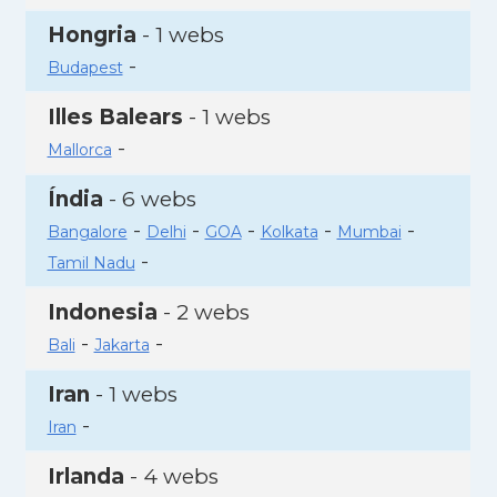
Hongria
- 1 webs
-
Budapest
Illes Balears
- 1 webs
-
Mallorca
Índia
- 6 webs
-
-
-
-
-
Bangalore
Delhi
GOA
Kolkata
Mumbai
-
Tamil Nadu
Indonesia
- 2 webs
-
-
Bali
Jakarta
Iran
- 1 webs
-
Iran
Irlanda
- 4 webs