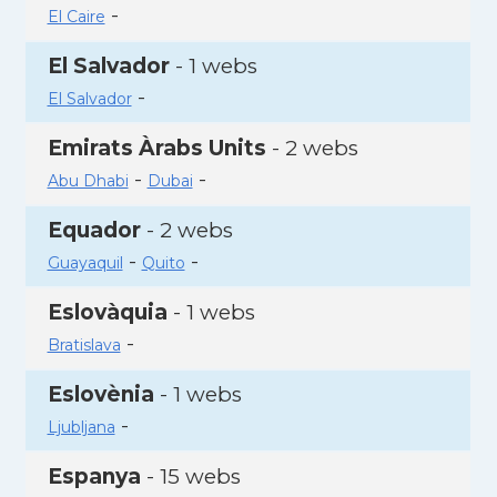
-
El Caire
El Salvador
- 1 webs
-
El Salvador
Emirats Àrabs Units
- 2 webs
-
-
Abu Dhabi
Dubai
Equador
- 2 webs
-
-
Guayaquil
Quito
Eslovàquia
- 1 webs
-
Bratislava
Eslovènia
- 1 webs
-
Ljubljana
Espanya
- 15 webs