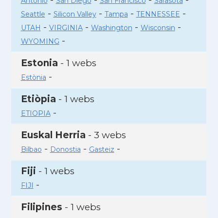
Antonio
San Diego
San Francisco
Sarasota
-
-
-
-
Seattle
Silicon Valley
Tampa
TENNESSEE
-
-
-
-
UTAH
VIRGINIA
Washington
Wisconsin
-
WYOMING
Estonia
- 1 webs
-
Estònia
Etiòpia
- 1 webs
-
ETIOPIA
Euskal Herria
- 3 webs
-
-
-
Bilbao
Donostia
Gasteiz
Fiji
- 1 webs
-
FIJI
Filipines
- 1 webs