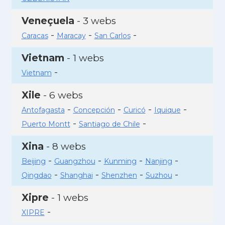
Veneçuela
- 3 webs
-
-
-
Caracas
Maracay
San Carlos
Vietnam
- 1 webs
-
Vietnam
Xile
- 6 webs
-
-
-
-
Antofagasta
Concepción
Curicó
Iquique
-
-
Puerto Montt
Santiago de Chile
Xina
- 8 webs
-
-
-
-
Beijing
Guangzhou
Kunming
Nanjing
-
-
-
-
Qingdao
Shanghai
Shenzhen
Suzhou
Xipre
- 1 webs
-
XIPRE