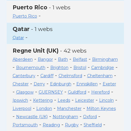
Puerto Rico
- 1 webs
-
Puerto Rico
Qatar
- 1 webs
-
Qatar
Regne Unit (UK)
- 42 webs
-
-
-
-
Aberdeen
Bangor
Bath
Belfast
Birmingham
-
-
-
-
-
Bournemouth
Brighton
Bristol
Cambridge
-
-
-
-
Canterbury
Cardiff
Chelmsford
Cheltenham
-
-
-
-
Chester
Derry
Edinburgh
Enniskillen
Exeter
-
-
-
-
-
Glasgow
GUERNSEY
Guildford
Hereford
-
-
-
-
-
Ipswich
Kettering
Leeds
Leicester
Lincoln
-
-
-
Liverpool
London
Manchester
Milton Keynes
-
-
-
-
Newcastle (UK)
Nottingham
Oxford
-
-
-
-
Portsmouth
Reading
Rugby
Sheffield