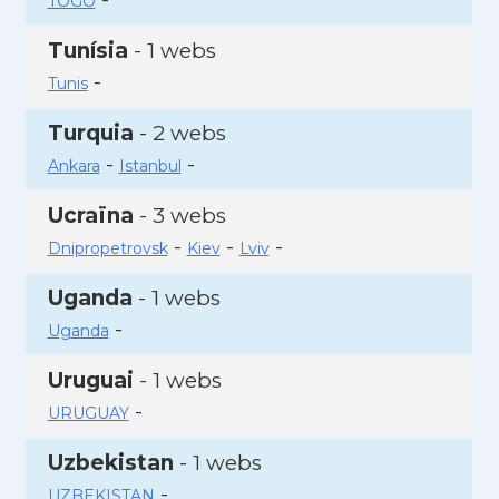
TOGO
Tunísia
- 1 webs
-
Tunis
Turquia
- 2 webs
-
-
Ankara
Istanbul
Ucraïna
- 3 webs
-
-
-
Dnipropetrovsk
Kiev
Lviv
Uganda
- 1 webs
-
Uganda
Uruguai
- 1 webs
-
URUGUAY
Uzbekistan
- 1 webs
-
UZBEKISTAN