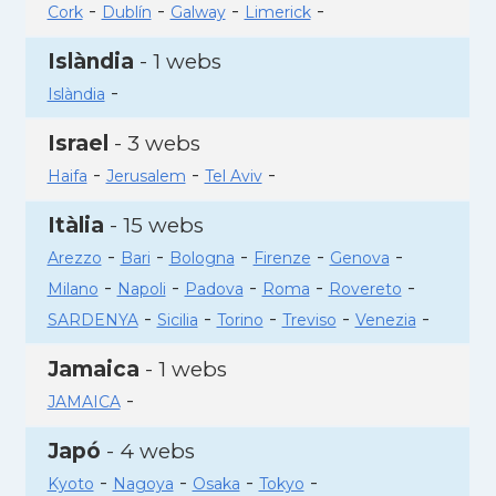
-
-
-
-
Cork
Dublín
Galway
Limerick
Islàndia
- 1 webs
-
Islàndia
Israel
- 3 webs
-
-
-
Haifa
Jerusalem
Tel Aviv
Itàlia
- 15 webs
-
-
-
-
-
Arezzo
Bari
Bologna
Firenze
Genova
-
-
-
-
-
Milano
Napoli
Padova
Roma
Rovereto
-
-
-
-
-
SARDENYA
Sicilia
Torino
Treviso
Venezia
Jamaica
- 1 webs
-
JAMAICA
Japó
- 4 webs
-
-
-
-
Kyoto
Nagoya
Osaka
Tokyo