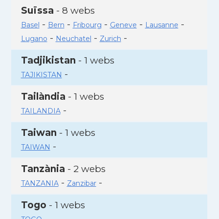
Suïssa
- 8 webs
-
-
-
-
-
Basel
Bern
Fribourg
Geneve
Lausanne
-
-
-
Lugano
Neuchatel
Zurich
Tadjikistan
- 1 webs
-
TAJIKISTAN
Tailàndia
- 1 webs
-
TAILANDIA
Taiwan
- 1 webs
-
TAIWAN
Tanzània
- 2 webs
-
-
TANZANIA
Zanzibar
Togo
- 1 webs
-