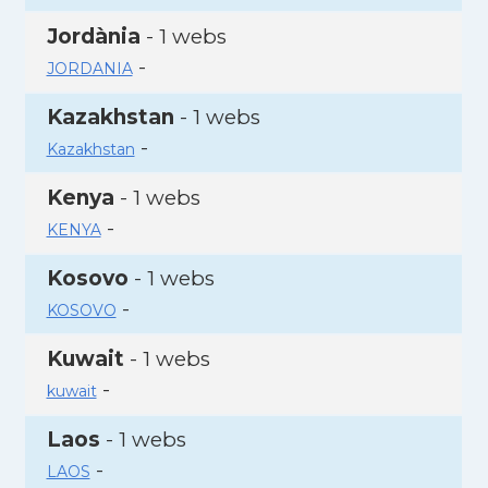
Jordània
- 1 webs
-
JORDANIA
Kazakhstan
- 1 webs
-
Kazakhstan
Kenya
- 1 webs
-
KENYA
Kosovo
- 1 webs
-
KOSOVO
Kuwait
- 1 webs
-
kuwait
Laos
- 1 webs
-
LAOS