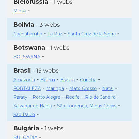
Bielorússia
- 1 webs
-
Minsk
Bolívia
- 3 webs
-
-
-
Cochabamba
La Paz
Santa Cruz de la Sierra
Botswana
- 1 webs
-
BOTSWANA
Brasil
- 15 webs
-
-
-
-
Amazonia
Belém
Brasilia
Curitiba
-
-
-
-
FORTALEZA
Maringá
Mato Grosso
Natal
-
-
-
-
Paraty
Porto Alegre
Recife
Rio de Janeiro
-
-
Salvador de Bahia
São Lourenço, Minas Gerais
-
Sao Paulo
Bulgària
- 1 webs
-
BULGARIA