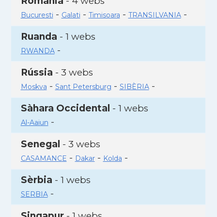
Romania
- 4 webs
-
-
-
-
Bucuresti
Galati
Timisoara
TRANSILVANIA
Ruanda
- 1 webs
-
RWANDA
Rússia
- 3 webs
-
-
-
Moskva
Sant Petersburg
SIBÈRIA
Sàhara Occidental
- 1 webs
-
Al-Aaiun
Senegal
- 3 webs
-
-
-
CASAMANCE
Dakar
Kolda
Sèrbia
- 1 webs
-
SERBIA
Singapur
- 1 webs