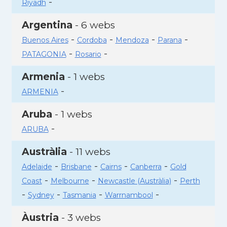
-
Riyadh
Argentina
- 6 webs
-
-
-
-
Buenos Aires
Cordoba
Mendoza
Parana
-
-
PATAGONIA
Rosario
Armenia
- 1 webs
-
ARMENIA
Aruba
- 1 webs
-
ARUBA
Austràlia
- 11 webs
-
-
-
-
Adelaide
Brisbane
Cairns
Canberra
Gold
-
-
-
Coast
Melbourne
Newcastle (Austràlia)
Perth
-
-
-
-
Sydney
Tasmania
Warrnambool
Àustria
- 3 webs