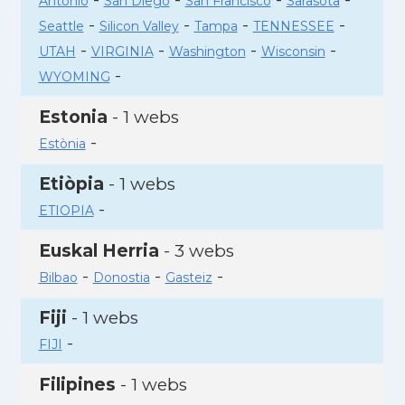
Antonio
San Diego
San Francisco
Sarasota
-
-
-
-
Seattle
Silicon Valley
Tampa
TENNESSEE
-
-
-
-
UTAH
VIRGINIA
Washington
Wisconsin
-
WYOMING
Estonia
- 1 webs
-
Estònia
Etiòpia
- 1 webs
-
ETIOPIA
Euskal Herria
- 3 webs
-
-
-
Bilbao
Donostia
Gasteiz
Fiji
- 1 webs
-
FIJI
Filipines
- 1 webs