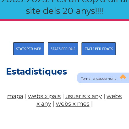
site dels 20 anys!!!!
STATS PER WEB
STATS PER PAÍS
STATS PER EDATS
Estadístiques
Tornar al capdemunt
mapa
|
webs x pais
|
usuaris x any
|
webs
x any
|
webs x mes
|