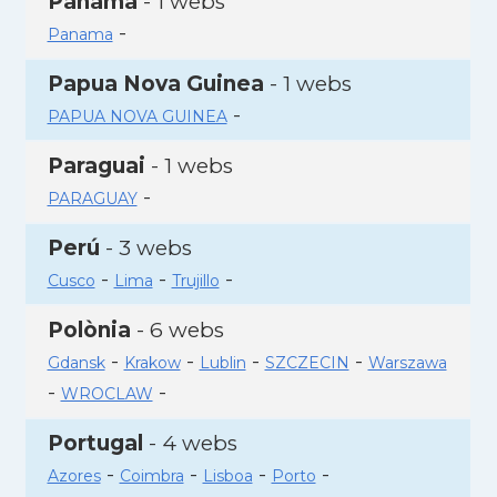
Panamà
- 1 webs
-
Panama
Papua Nova Guinea
- 1 webs
-
PAPUA NOVA GUINEA
Paraguai
- 1 webs
-
PARAGUAY
Perú
- 3 webs
-
-
-
Cusco
Lima
Trujillo
Polònia
- 6 webs
-
-
-
-
Gdansk
Krakow
Lublin
SZCZECIN
Warszawa
-
-
WROCLAW
Portugal
- 4 webs
-
-
-
-
Azores
Coimbra
Lisboa
Porto