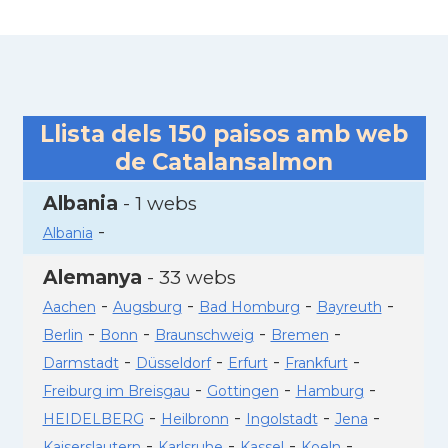
Llista dels
150
paisos amb web
de Catalansalmon
Albania
- 1 webs
-
Albania
Alemanya
- 33 webs
-
-
-
-
Aachen
Augsburg
Bad Homburg
Bayreuth
-
-
-
-
Berlin
Bonn
Braunschweig
Bremen
-
-
-
-
Darmstadt
Düsseldorf
Erfurt
Frankfurt
-
-
-
Freiburg im Breisgau
Gottingen
Hamburg
-
-
-
-
HEIDELBERG
Heilbronn
Ingolstadt
Jena
-
-
-
-
Kaiserslautern
Karlsruhe
Kassel
Koeln