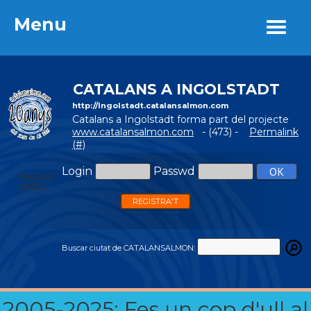
Menu
Menu
CATALANS A INGOLSTADT
http://Ingolstadt.catalansalmon.com
Catalans a Ingolstadt forma part del projecte
www.catalansalmon.com
- (473) -
Permalink
(#)
Login
Passwd
Password
perdut?
REGISTRA'T
Buscar ciutat de CATALANSALMON:
2005-2025: Fes un cop d'ull al