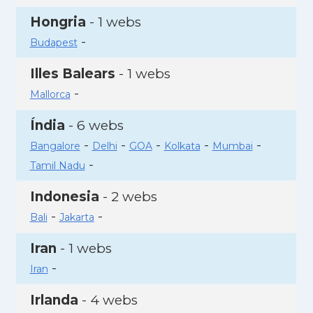
Hongria
- 1 webs
-
Budapest
Illes Balears
- 1 webs
-
Mallorca
Índia
- 6 webs
-
-
-
-
-
Bangalore
Delhi
GOA
Kolkata
Mumbai
-
Tamil Nadu
Indonesia
- 2 webs
-
-
Bali
Jakarta
Iran
- 1 webs
-
Iran
Irlanda
- 4 webs