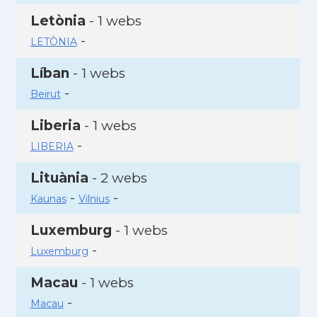
Letònia
- 1 webs
-
LETÒNIA
Líban
- 1 webs
-
Beirut
Liberia
- 1 webs
-
LIBERIA
Lituània
- 2 webs
-
-
Kaunas
Vilnius
Luxemburg
- 1 webs
-
Luxemburg
Macau
- 1 webs
-
Macau