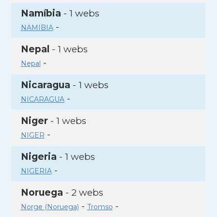
Namíbia
- 1 webs
-
NAMIBIA
Nepal
- 1 webs
-
Nepal
Nicaragua
- 1 webs
-
NICARAGUA
Niger
- 1 webs
-
NIGER
Nigeria
- 1 webs
-
NIGERIA
Noruega
- 2 webs
-
-
Norge (Noruega)
Tromso