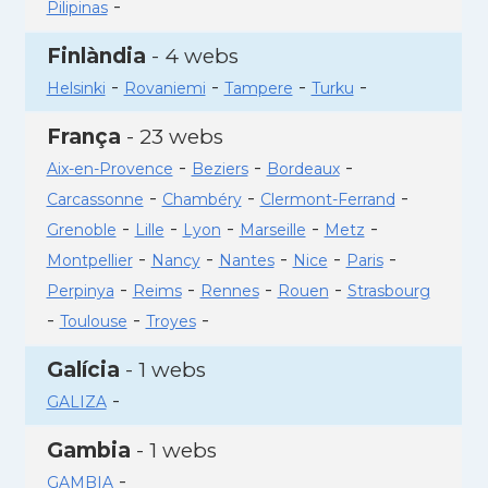
-
Pilipinas
Finlàndia
- 4 webs
-
-
-
-
Helsinki
Rovaniemi
Tampere
Turku
França
- 23 webs
-
-
-
Aix-en-Provence
Beziers
Bordeaux
-
-
-
Carcassonne
Chambéry
Clermont-Ferrand
-
-
-
-
-
Grenoble
Lille
Lyon
Marseille
Metz
-
-
-
-
-
Montpellier
Nancy
Nantes
Nice
Paris
-
-
-
-
Perpinya
Reims
Rennes
Rouen
Strasbourg
-
-
-
Toulouse
Troyes
Galícia
- 1 webs
-
GALIZA
Gambia
- 1 webs
-
GAMBIA