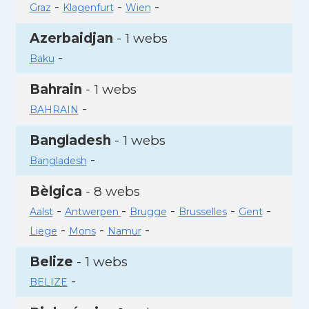
-
-
-
Graz
Klagenfurt
Wien
Azerbaidjan
- 1 webs
-
Baku
Bahrain
- 1 webs
-
BAHRAIN
Bangladesh
- 1 webs
-
Bangladesh
Bèlgica
- 8 webs
-
-
-
-
-
Aalst
Antwerpen
Brugge
Brusselles
Gent
-
-
-
Liege
Mons
Namur
Belize
- 1 webs
-
BELIZE