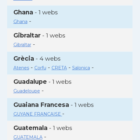
Ghana
- 1 webs
-
Ghana
Gibraltar
- 1 webs
-
Gibraltar
Grècia
- 4 webs
-
-
-
-
Atenes
Corfu
CRETA
Salonica
Guadalupe
- 1 webs
-
Guadeloupe
Guaiana Francesa
- 1 webs
-
GUYANE FRANÇAISE
Guatemala
- 1 webs
-
GUATEMALA