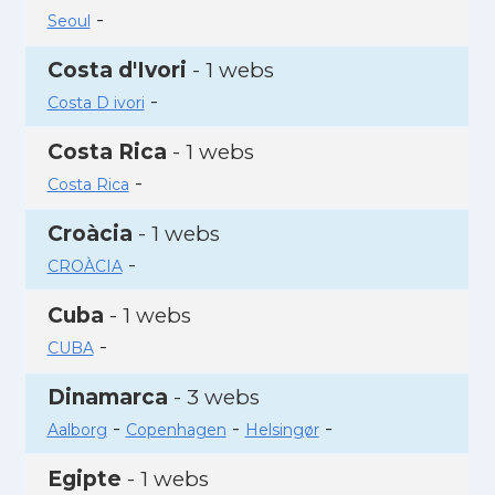
-
Seoul
Costa d'Ivori
- 1 webs
-
Costa D ivori
Costa Rica
- 1 webs
-
Costa Rica
Croàcia
- 1 webs
-
CROÀCIA
Cuba
- 1 webs
-
CUBA
Dinamarca
- 3 webs
-
-
-
Aalborg
Copenhagen
Helsingør
Egipte
- 1 webs