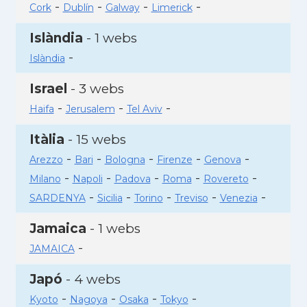
-
-
-
-
Cork
Dublín
Galway
Limerick
Islàndia
- 1 webs
-
Islàndia
Israel
- 3 webs
-
-
-
Haifa
Jerusalem
Tel Aviv
Itàlia
- 15 webs
-
-
-
-
-
Arezzo
Bari
Bologna
Firenze
Genova
-
-
-
-
-
Milano
Napoli
Padova
Roma
Rovereto
-
-
-
-
-
SARDENYA
Sicilia
Torino
Treviso
Venezia
Jamaica
- 1 webs
-
JAMAICA
Japó
- 4 webs
-
-
-
-
Kyoto
Nagoya
Osaka
Tokyo