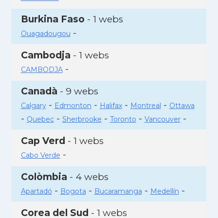
Burkina Faso
- 1 webs
-
Ouagadougou
Cambodja
- 1 webs
-
CAMBODJA
Canadà
- 9 webs
-
-
-
-
Calgary
Edmonton
Halifax
Montreal
Ottawa
-
-
-
-
-
Quebec
Sherbrooke
Toronto
Vancouver
Cap Verd
- 1 webs
-
Cabo Verde
Colòmbia
- 4 webs
-
-
-
-
Apartadó
Bogota
Bucaramanga
Medellín
Corea del Sud
- 1 webs