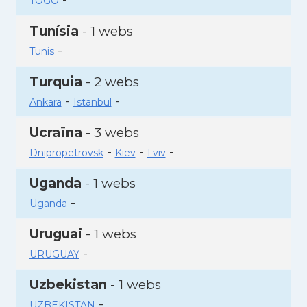
TOGO
Tunísia
- 1 webs
-
Tunis
Turquia
- 2 webs
-
-
Ankara
Istanbul
Ucraïna
- 3 webs
-
-
-
Dnipropetrovsk
Kiev
Lviv
Uganda
- 1 webs
-
Uganda
Uruguai
- 1 webs
-
URUGUAY
Uzbekistan
- 1 webs
-
UZBEKISTAN