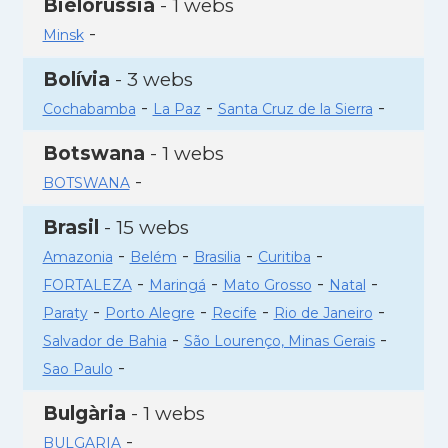
Bielorússia
- 1 webs
-
Minsk
Bolívia
- 3 webs
-
-
-
Cochabamba
La Paz
Santa Cruz de la Sierra
Botswana
- 1 webs
-
BOTSWANA
Brasil
- 15 webs
-
-
-
-
Amazonia
Belém
Brasilia
Curitiba
-
-
-
-
FORTALEZA
Maringá
Mato Grosso
Natal
-
-
-
-
Paraty
Porto Alegre
Recife
Rio de Janeiro
-
-
Salvador de Bahia
São Lourenço, Minas Gerais
-
Sao Paulo
Bulgària
- 1 webs
-
BULGARIA