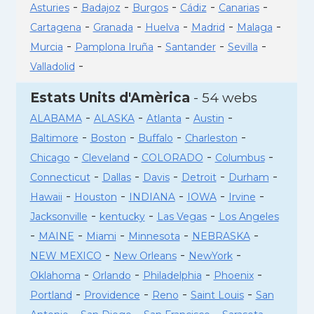
-
-
-
-
-
Asturies
Badajoz
Burgos
Cádiz
Canarias
-
-
-
-
-
Cartagena
Granada
Huelva
Madrid
Malaga
-
-
-
-
Murcia
Pamplona Iruña
Santander
Sevilla
-
Valladolid
Estats Units d'Amèrica
- 54 webs
-
-
-
-
ALABAMA
ALASKA
Atlanta
Austin
-
-
-
-
Baltimore
Boston
Buffalo
Charleston
-
-
-
-
Chicago
Cleveland
COLORADO
Columbus
-
-
-
-
-
Connecticut
Dallas
Davis
Detroit
Durham
-
-
-
-
-
Hawaii
Houston
INDIANA
IOWA
Irvine
-
-
-
Jacksonville
kentucky
Las Vegas
Los Angeles
-
-
-
-
-
MAINE
Miami
Minnesota
NEBRASKA
-
-
-
NEW MEXICO
New Orleans
NewYork
-
-
-
-
Oklahoma
Orlando
Philadelphia
Phoenix
-
-
-
-
Portland
Providence
Reno
Saint Louis
San
-
-
-
-