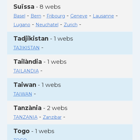
Suïssa
- 8 webs
-
-
-
-
-
Basel
Bern
Fribourg
Geneve
Lausanne
-
-
-
Lugano
Neuchatel
Zurich
Tadjikistan
- 1 webs
-
TAJIKISTAN
Tailàndia
- 1 webs
-
TAILANDIA
Taiwan
- 1 webs
-
TAIWAN
Tanzània
- 2 webs
-
-
TANZANIA
Zanzibar
Togo
- 1 webs
-