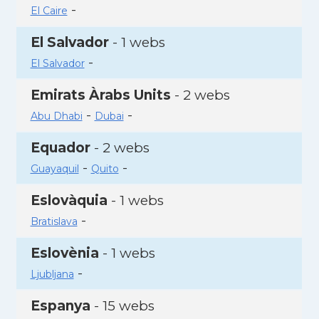
-
El Caire
El Salvador
- 1 webs
-
El Salvador
Emirats Àrabs Units
- 2 webs
-
-
Abu Dhabi
Dubai
Equador
- 2 webs
-
-
Guayaquil
Quito
Eslovàquia
- 1 webs
-
Bratislava
Eslovènia
- 1 webs
-
Ljubljana
Espanya
- 15 webs