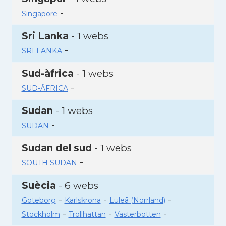
-
Singapore
Sri Lanka
- 1 webs
-
SRI LANKA
Sud-àfrica
- 1 webs
-
SUD-ÂFRICA
Sudan
- 1 webs
-
SUDAN
Sudan del sud
- 1 webs
-
SOUTH SUDAN
Suècia
- 6 webs
-
-
-
Goteborg
Karlskrona
Luleå (Norrland)
-
-
-
Stockholm
Trollhattan
Vasterbotten