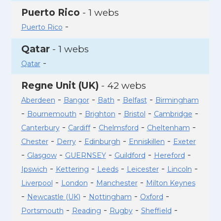
Puerto Rico
- 1 webs
-
Puerto Rico
Qatar
- 1 webs
-
Qatar
Regne Unit (UK)
- 42 webs
-
-
-
-
Aberdeen
Bangor
Bath
Belfast
Birmingham
-
-
-
-
-
Bournemouth
Brighton
Bristol
Cambridge
-
-
-
-
Canterbury
Cardiff
Chelmsford
Cheltenham
-
-
-
-
Chester
Derry
Edinburgh
Enniskillen
Exeter
-
-
-
-
-
Glasgow
GUERNSEY
Guildford
Hereford
-
-
-
-
-
Ipswich
Kettering
Leeds
Leicester
Lincoln
-
-
-
Liverpool
London
Manchester
Milton Keynes
-
-
-
-
Newcastle (UK)
Nottingham
Oxford
-
-
-
-
Portsmouth
Reading
Rugby
Sheffield