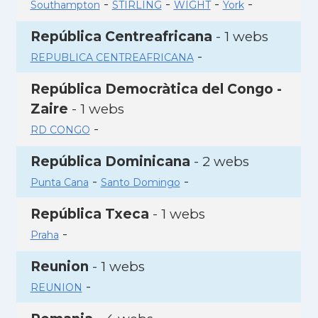
-
-
-
-
Southampton
STIRLING
WIGHT
York
República Centreafricana
- 1 webs
-
REPUBLICA CENTREAFRICANA
República Democràtica del Congo -
Zaire
- 1 webs
-
RD CONGO
República Dominicana
- 2 webs
-
-
Punta Cana
Santo Domingo
República Txeca
- 1 webs
-
Praha
Reunion
- 1 webs
-
REUNION