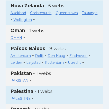
Nova Zelanda
- 5 webs
-
-
-
Auckland
Christchurch
Queenstown
Tauranga
-
-
Wellington
Oman
- 1 webs
-
OMAN
Països Baixos
- 8 webs
-
-
-
-
Amsterdam
Delft
Den Haag
Eindhoven
-
-
-
-
Leiden
Lelystad
Rotterdam
Utrecht
Pakistan
- 1 webs
-
PAKISTAN
Palestina
- 1 webs
-
PALESTINE