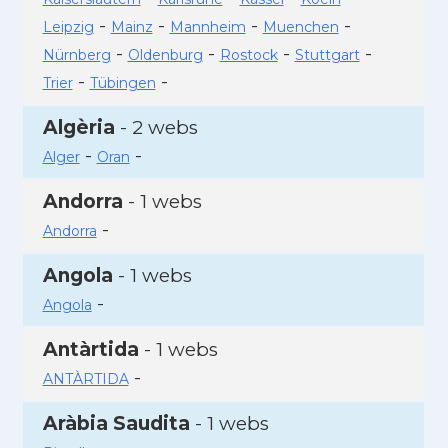
-
-
-
-
Leipzig
Mainz
Mannheim
Muenchen
-
-
-
-
Nürnberg
Oldenburg
Rostock
Stuttgart
-
-
Trier
Tübingen
Algèria
- 2 webs
-
-
Alger
Oran
Andorra
- 1 webs
-
Andorra
Angola
- 1 webs
-
Angola
Antàrtida
- 1 webs
-
ANTÀRTIDA
Aràbia Saudita
- 1 webs