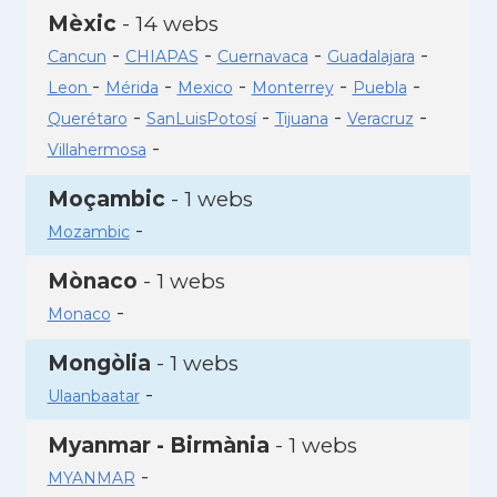
Mèxic
- 14 webs
-
-
-
-
Cancun
CHIAPAS
Cuernavaca
Guadalajara
-
-
-
-
-
Leon
Mérida
Mexico
Monterrey
Puebla
-
-
-
-
Querétaro
SanLuisPotosí
Tijuana
Veracruz
-
Villahermosa
Moçambic
- 1 webs
-
Mozambic
Mònaco
- 1 webs
-
Monaco
Mongòlia
- 1 webs
-
Ulaanbaatar
Myanmar - Birmània
- 1 webs
-
MYANMAR