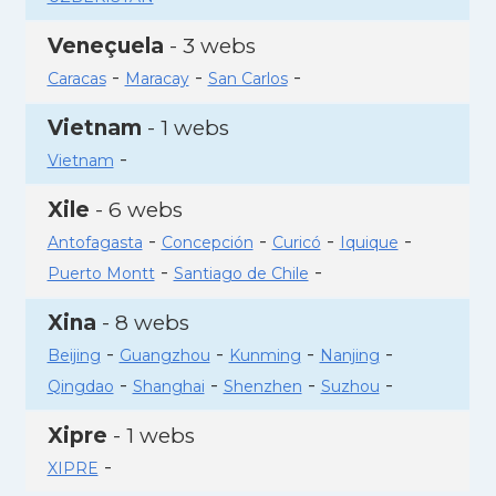
Veneçuela
- 3 webs
-
-
-
Caracas
Maracay
San Carlos
Vietnam
- 1 webs
-
Vietnam
Xile
- 6 webs
-
-
-
-
Antofagasta
Concepción
Curicó
Iquique
-
-
Puerto Montt
Santiago de Chile
Xina
- 8 webs
-
-
-
-
Beijing
Guangzhou
Kunming
Nanjing
-
-
-
-
Qingdao
Shanghai
Shenzhen
Suzhou
Xipre
- 1 webs
-
XIPRE