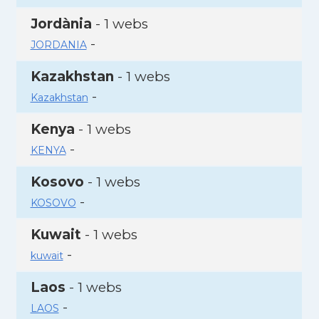
Jordània
- 1 webs
-
JORDANIA
Kazakhstan
- 1 webs
-
Kazakhstan
Kenya
- 1 webs
-
KENYA
Kosovo
- 1 webs
-
KOSOVO
Kuwait
- 1 webs
-
kuwait
Laos
- 1 webs
-
LAOS