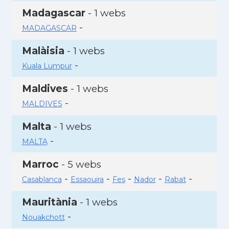
Madagascar
- 1 webs
-
MADAGASCAR
Malàisia
- 1 webs
-
Kuala Lumpur
Maldives
- 1 webs
-
MALDIVES
Malta
- 1 webs
-
MALTA
Marroc
- 5 webs
-
-
-
-
-
Casablanca
Essaouira
Fes
Nador
Rabat
Mauritània
- 1 webs
-
Nouakchott