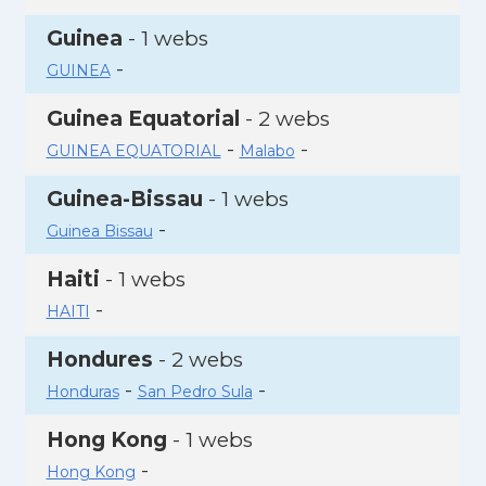
Guinea
- 1 webs
-
GUINEA
Guinea Equatorial
- 2 webs
-
-
GUINEA EQUATORIAL
Malabo
Guinea-Bissau
- 1 webs
-
Guinea Bissau
Haiti
- 1 webs
-
HAITI
Hondures
- 2 webs
-
-
Honduras
San Pedro Sula
Hong Kong
- 1 webs
-
Hong Kong