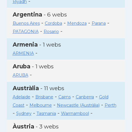
-
Riyadh
Argentina
- 6 webs
-
-
-
-
Buenos Aires
Cordoba
Mendoza
Parana
-
-
PATAGONIA
Rosario
Armenia
- 1 webs
-
ARMENIA
Aruba
- 1 webs
-
ARUBA
Austràlia
- 11 webs
-
-
-
-
Adelaide
Brisbane
Cairns
Canberra
Gold
-
-
-
Coast
Melbourne
Newcastle (Austràlia)
Perth
-
-
-
-
Sydney
Tasmania
Warrnambool
Àustria
- 3 webs