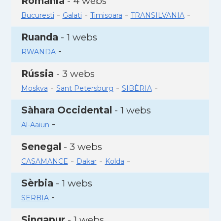
Romania
- 4 webs
-
-
-
-
Bucuresti
Galati
Timisoara
TRANSILVANIA
Ruanda
- 1 webs
-
RWANDA
Rússia
- 3 webs
-
-
-
Moskva
Sant Petersburg
SIBÈRIA
Sàhara Occidental
- 1 webs
-
Al-Aaiun
Senegal
- 3 webs
-
-
-
CASAMANCE
Dakar
Kolda
Sèrbia
- 1 webs
-
SERBIA
Singapur
- 1 webs