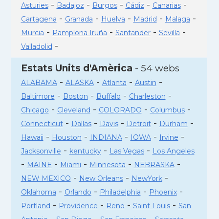
-
-
-
-
-
Asturies
Badajoz
Burgos
Cádiz
Canarias
-
-
-
-
-
Cartagena
Granada
Huelva
Madrid
Malaga
-
-
-
-
Murcia
Pamplona Iruña
Santander
Sevilla
-
Valladolid
Estats Units d'Amèrica
- 54 webs
-
-
-
-
ALABAMA
ALASKA
Atlanta
Austin
-
-
-
-
Baltimore
Boston
Buffalo
Charleston
-
-
-
-
Chicago
Cleveland
COLORADO
Columbus
-
-
-
-
-
Connecticut
Dallas
Davis
Detroit
Durham
-
-
-
-
-
Hawaii
Houston
INDIANA
IOWA
Irvine
-
-
-
Jacksonville
kentucky
Las Vegas
Los Angeles
-
-
-
-
-
MAINE
Miami
Minnesota
NEBRASKA
-
-
-
NEW MEXICO
New Orleans
NewYork
-
-
-
-
Oklahoma
Orlando
Philadelphia
Phoenix
-
-
-
-
Portland
Providence
Reno
Saint Louis
San
-
-
-
-