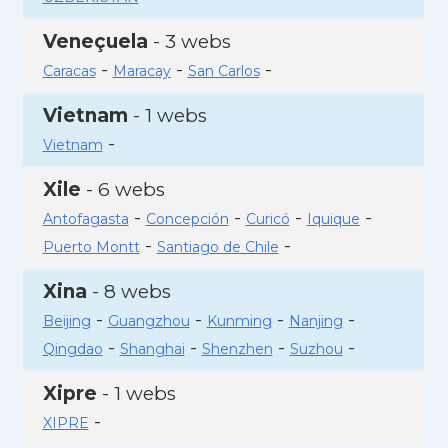
Veneçuela
- 3 webs
-
-
-
Caracas
Maracay
San Carlos
Vietnam
- 1 webs
-
Vietnam
Xile
- 6 webs
-
-
-
-
Antofagasta
Concepción
Curicó
Iquique
-
-
Puerto Montt
Santiago de Chile
Xina
- 8 webs
-
-
-
-
Beijing
Guangzhou
Kunming
Nanjing
-
-
-
-
Qingdao
Shanghai
Shenzhen
Suzhou
Xipre
- 1 webs
-
XIPRE