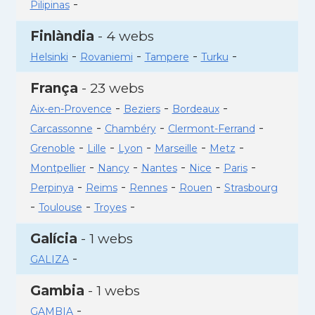
-
Pilipinas
Finlàndia
- 4 webs
-
-
-
-
Helsinki
Rovaniemi
Tampere
Turku
França
- 23 webs
-
-
-
Aix-en-Provence
Beziers
Bordeaux
-
-
-
Carcassonne
Chambéry
Clermont-Ferrand
-
-
-
-
-
Grenoble
Lille
Lyon
Marseille
Metz
-
-
-
-
-
Montpellier
Nancy
Nantes
Nice
Paris
-
-
-
-
Perpinya
Reims
Rennes
Rouen
Strasbourg
-
-
-
Toulouse
Troyes
Galícia
- 1 webs
-
GALIZA
Gambia
- 1 webs
-
GAMBIA