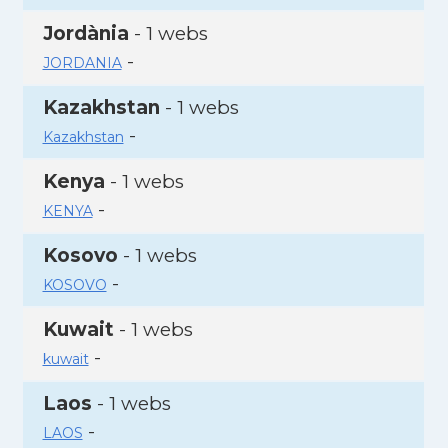
Jordània
- 1 webs
-
JORDANIA
Kazakhstan
- 1 webs
-
Kazakhstan
Kenya
- 1 webs
-
KENYA
Kosovo
- 1 webs
-
KOSOVO
Kuwait
- 1 webs
-
kuwait
Laos
- 1 webs
-
LAOS