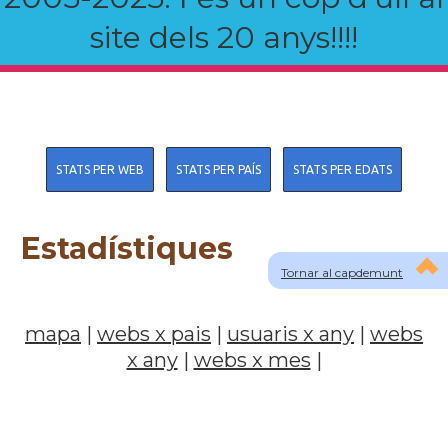
site dels 20 anys!!!!
STATS PER WEB
STATS PER PAÍS
STATS PER EDATS
Estadístiques
Tornar al capdemunt
mapa
|
webs x pais
|
usuaris x any
|
webs
x any
|
webs x mes
|