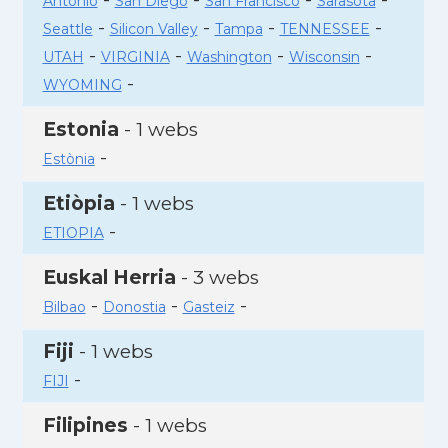
Antonio
San Diego
San Francisco
Sarasota
-
-
-
-
Seattle
Silicon Valley
Tampa
TENNESSEE
-
-
-
-
UTAH
VIRGINIA
Washington
Wisconsin
-
WYOMING
Estonia
- 1 webs
-
Estònia
Etiòpia
- 1 webs
-
ETIOPIA
Euskal Herria
- 3 webs
-
-
-
Bilbao
Donostia
Gasteiz
Fiji
- 1 webs
-
FIJI
Filipines
- 1 webs