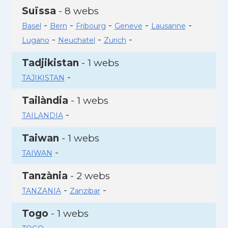
Suïssa
- 8 webs
-
-
-
-
-
Basel
Bern
Fribourg
Geneve
Lausanne
-
-
-
Lugano
Neuchatel
Zurich
Tadjikistan
- 1 webs
-
TAJIKISTAN
Tailàndia
- 1 webs
-
TAILANDIA
Taiwan
- 1 webs
-
TAIWAN
Tanzània
- 2 webs
-
-
TANZANIA
Zanzibar
Togo
- 1 webs
-