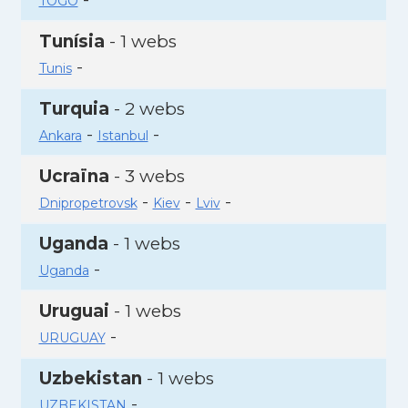
TOGO
Tunísia
- 1 webs
-
Tunis
Turquia
- 2 webs
-
-
Ankara
Istanbul
Ucraïna
- 3 webs
-
-
-
Dnipropetrovsk
Kiev
Lviv
Uganda
- 1 webs
-
Uganda
Uruguai
- 1 webs
-
URUGUAY
Uzbekistan
- 1 webs
-
UZBEKISTAN