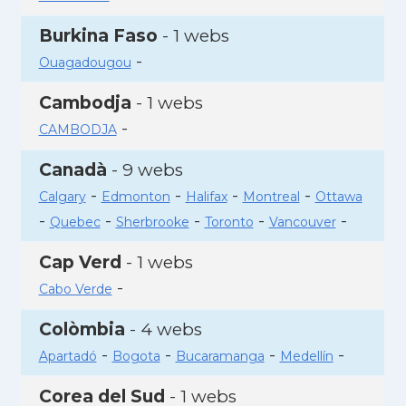
Burkina Faso
- 1 webs
-
Ouagadougou
Cambodja
- 1 webs
-
CAMBODJA
Canadà
- 9 webs
-
-
-
-
Calgary
Edmonton
Halifax
Montreal
Ottawa
-
-
-
-
-
Quebec
Sherbrooke
Toronto
Vancouver
Cap Verd
- 1 webs
-
Cabo Verde
Colòmbia
- 4 webs
-
-
-
-
Apartadó
Bogota
Bucaramanga
Medellín
Corea del Sud
- 1 webs