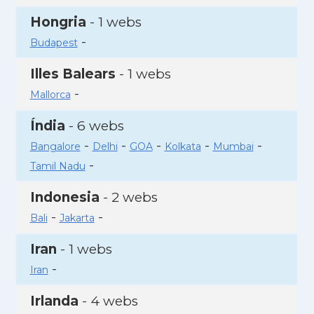
Hongria
- 1 webs
-
Budapest
Illes Balears
- 1 webs
-
Mallorca
Índia
- 6 webs
-
-
-
-
-
Bangalore
Delhi
GOA
Kolkata
Mumbai
-
Tamil Nadu
Indonesia
- 2 webs
-
-
Bali
Jakarta
Iran
- 1 webs
-
Iran
Irlanda
- 4 webs