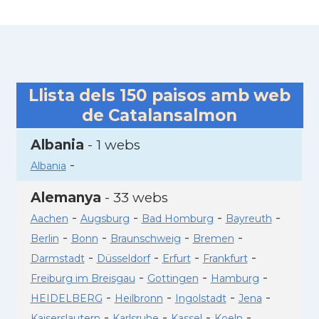
Llista dels
150
paisos amb web
de Catalansalmon
Albania
- 1 webs
-
Albania
Alemanya
- 33 webs
-
-
-
-
Aachen
Augsburg
Bad Homburg
Bayreuth
-
-
-
-
Berlin
Bonn
Braunschweig
Bremen
-
-
-
-
Darmstadt
Düsseldorf
Erfurt
Frankfurt
-
-
-
Freiburg im Breisgau
Gottingen
Hamburg
-
-
-
-
HEIDELBERG
Heilbronn
Ingolstadt
Jena
-
-
-
-
Kaiserslautern
Karlsruhe
Kassel
Koeln