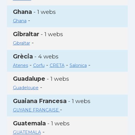
Ghana
- 1 webs
-
Ghana
Gibraltar
- 1 webs
-
Gibraltar
Grècia
- 4 webs
-
-
-
-
Atenes
Corfu
CRETA
Salonica
Guadalupe
- 1 webs
-
Guadeloupe
Guaiana Francesa
- 1 webs
-
GUYANE FRANÇAISE
Guatemala
- 1 webs
-
GUATEMALA