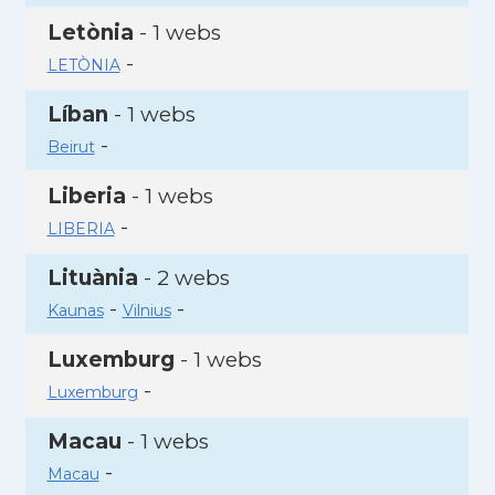
Letònia
- 1 webs
-
LETÒNIA
Líban
- 1 webs
-
Beirut
Liberia
- 1 webs
-
LIBERIA
Lituània
- 2 webs
-
-
Kaunas
Vilnius
Luxemburg
- 1 webs
-
Luxemburg
Macau
- 1 webs
-
Macau