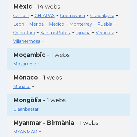
Mèxic
- 14 webs
-
-
-
-
Cancun
CHIAPAS
Cuernavaca
Guadalajara
-
-
-
-
-
Leon
Mérida
Mexico
Monterrey
Puebla
-
-
-
-
Querétaro
SanLuisPotosí
Tijuana
Veracruz
-
Villahermosa
Moçambic
- 1 webs
-
Mozambic
Mònaco
- 1 webs
-
Monaco
Mongòlia
- 1 webs
-
Ulaanbaatar
Myanmar - Birmània
- 1 webs
-
MYANMAR