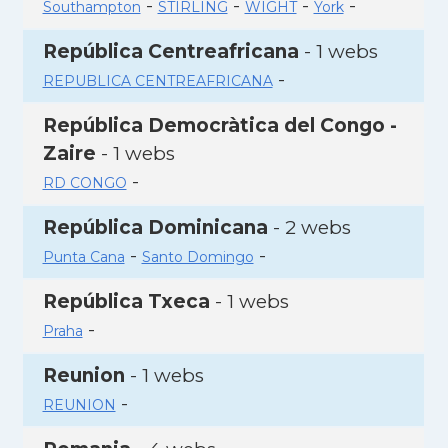
-
-
-
-
Southampton
STIRLING
WIGHT
York
República Centreafricana
- 1 webs
-
REPUBLICA CENTREAFRICANA
República Democràtica del Congo -
Zaire
- 1 webs
-
RD CONGO
República Dominicana
- 2 webs
-
-
Punta Cana
Santo Domingo
República Txeca
- 1 webs
-
Praha
Reunion
- 1 webs
-
REUNION