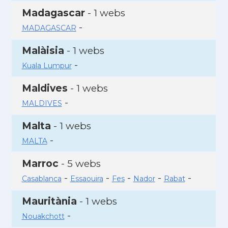
Madagascar
- 1 webs
-
MADAGASCAR
Malàisia
- 1 webs
-
Kuala Lumpur
Maldives
- 1 webs
-
MALDIVES
Malta
- 1 webs
-
MALTA
Marroc
- 5 webs
-
-
-
-
-
Casablanca
Essaouira
Fes
Nador
Rabat
Mauritània
- 1 webs
-
Nouakchott