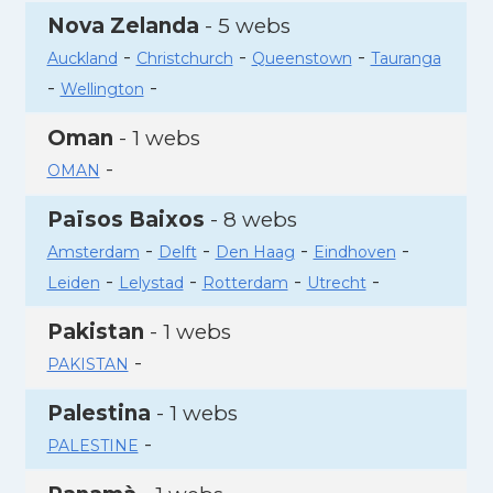
Nova Zelanda
- 5 webs
-
-
-
Auckland
Christchurch
Queenstown
Tauranga
-
-
Wellington
Oman
- 1 webs
-
OMAN
Països Baixos
- 8 webs
-
-
-
-
Amsterdam
Delft
Den Haag
Eindhoven
-
-
-
-
Leiden
Lelystad
Rotterdam
Utrecht
Pakistan
- 1 webs
-
PAKISTAN
Palestina
- 1 webs
-
PALESTINE