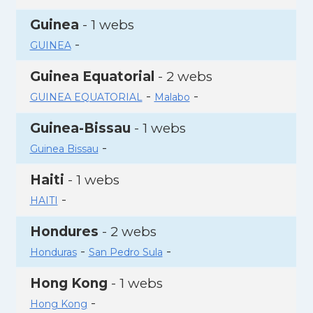
Guinea
- 1 webs
-
GUINEA
Guinea Equatorial
- 2 webs
-
-
GUINEA EQUATORIAL
Malabo
Guinea-Bissau
- 1 webs
-
Guinea Bissau
Haiti
- 1 webs
-
HAITI
Hondures
- 2 webs
-
-
Honduras
San Pedro Sula
Hong Kong
- 1 webs
-
Hong Kong