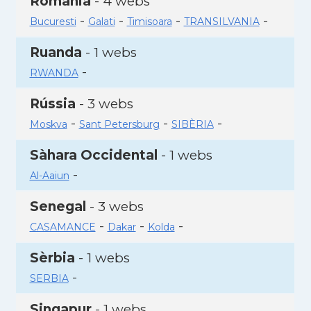
Romania
- 4 webs
-
-
-
-
Bucuresti
Galati
Timisoara
TRANSILVANIA
Ruanda
- 1 webs
-
RWANDA
Rússia
- 3 webs
-
-
-
Moskva
Sant Petersburg
SIBÈRIA
Sàhara Occidental
- 1 webs
-
Al-Aaiun
Senegal
- 3 webs
-
-
-
CASAMANCE
Dakar
Kolda
Sèrbia
- 1 webs
-
SERBIA
Singapur
- 1 webs