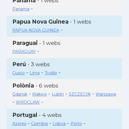
Panamà
- 1 webs
-
Panama
Papua Nova Guinea
- 1 webs
-
PAPUA NOVA GUINEA
Paraguai
- 1 webs
-
PARAGUAY
Perú
- 3 webs
-
-
-
Cusco
Lima
Trujillo
Polònia
- 6 webs
-
-
-
-
Gdansk
Krakow
Lublin
SZCZECIN
Warszawa
-
-
WROCLAW
Portugal
- 4 webs
-
-
-
-
Azores
Coimbra
Lisboa
Porto