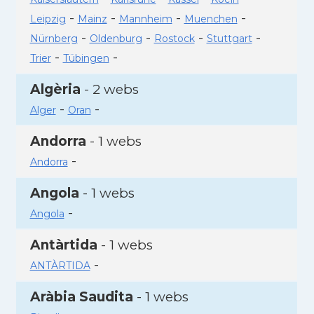
-
-
-
-
Leipzig
Mainz
Mannheim
Muenchen
-
-
-
-
Nürnberg
Oldenburg
Rostock
Stuttgart
-
-
Trier
Tübingen
Algèria
- 2 webs
-
-
Alger
Oran
Andorra
- 1 webs
-
Andorra
Angola
- 1 webs
-
Angola
Antàrtida
- 1 webs
-
ANTÀRTIDA
Aràbia Saudita
- 1 webs