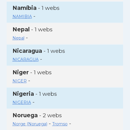
Namíbia
- 1 webs
-
NAMIBIA
Nepal
- 1 webs
-
Nepal
Nicaragua
- 1 webs
-
NICARAGUA
Niger
- 1 webs
-
NIGER
Nigeria
- 1 webs
-
NIGERIA
Noruega
- 2 webs
-
-
Norge (Noruega)
Tromso