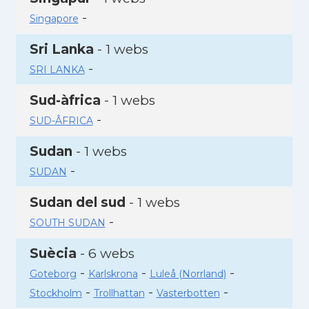
-
Singapore
Sri Lanka
- 1 webs
-
SRI LANKA
Sud-àfrica
- 1 webs
-
SUD-ÂFRICA
Sudan
- 1 webs
-
SUDAN
Sudan del sud
- 1 webs
-
SOUTH SUDAN
Suècia
- 6 webs
-
-
-
Goteborg
Karlskrona
Luleå (Norrland)
-
-
-
Stockholm
Trollhattan
Vasterbotten