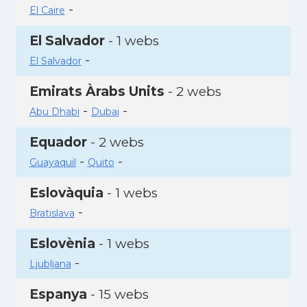
-
El Caire
El Salvador
- 1 webs
-
El Salvador
Emirats Àrabs Units
- 2 webs
-
-
Abu Dhabi
Dubai
Equador
- 2 webs
-
-
Guayaquil
Quito
Eslovàquia
- 1 webs
-
Bratislava
Eslovènia
- 1 webs
-
Ljubljana
Espanya
- 15 webs