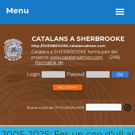
Menu
Menu
CATALANS A SHERBROOKE
http://SHERBROOKE.catalansalmon.com
Catalans a SHERBROOKE forma part del
projecte
www.catalansalmon.com
- (248) -
Permalink (#)
Login
Passwd
Password
perdut?
REGISTRA'T
Buscar ciutat de CATALANSALMON:
2005-2025: Fes un cop d'ull al