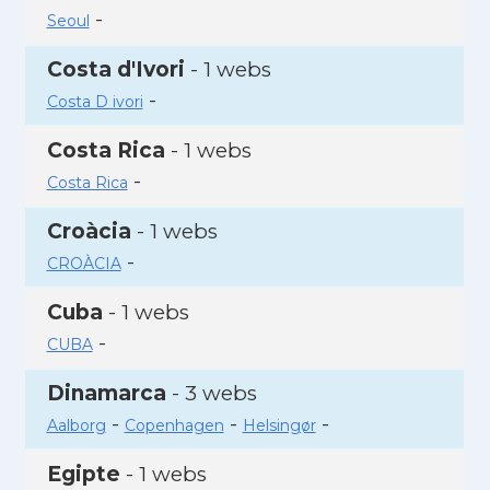
-
Seoul
Costa d'Ivori
- 1 webs
-
Costa D ivori
Costa Rica
- 1 webs
-
Costa Rica
Croàcia
- 1 webs
-
CROÀCIA
Cuba
- 1 webs
-
CUBA
Dinamarca
- 3 webs
-
-
-
Aalborg
Copenhagen
Helsingør
Egipte
- 1 webs