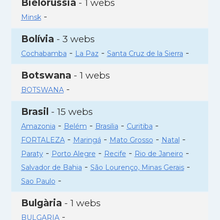
Bielorússia
- 1 webs
-
Minsk
Bolívia
- 3 webs
-
-
-
Cochabamba
La Paz
Santa Cruz de la Sierra
Botswana
- 1 webs
-
BOTSWANA
Brasil
- 15 webs
-
-
-
-
Amazonia
Belém
Brasilia
Curitiba
-
-
-
-
FORTALEZA
Maringá
Mato Grosso
Natal
-
-
-
-
Paraty
Porto Alegre
Recife
Rio de Janeiro
-
-
Salvador de Bahia
São Lourenço, Minas Gerais
-
Sao Paulo
Bulgària
- 1 webs
-
BULGARIA