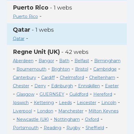
Puerto Rico
- 1 webs
-
Puerto Rico
Qatar
- 1 webs
-
Qatar
Regne Unit (UK)
- 42 webs
-
-
-
-
Aberdeen
Bangor
Bath
Belfast
Birmingham
-
-
-
-
-
Bournemouth
Brighton
Bristol
Cambridge
-
-
-
-
Canterbury
Cardiff
Chelmsford
Cheltenham
-
-
-
-
Chester
Derry
Edinburgh
Enniskillen
Exeter
-
-
-
-
-
Glasgow
GUERNSEY
Guildford
Hereford
-
-
-
-
-
Ipswich
Kettering
Leeds
Leicester
Lincoln
-
-
-
Liverpool
London
Manchester
Milton Keynes
-
-
-
-
Newcastle (UK)
Nottingham
Oxford
-
-
-
-
Portsmouth
Reading
Rugby
Sheffield