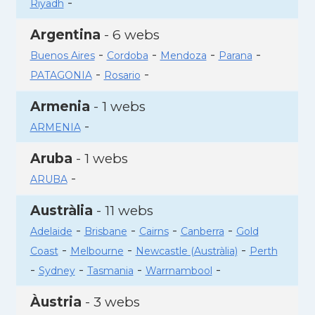
-
Riyadh
Argentina
- 6 webs
-
-
-
-
Buenos Aires
Cordoba
Mendoza
Parana
-
-
PATAGONIA
Rosario
Armenia
- 1 webs
-
ARMENIA
Aruba
- 1 webs
-
ARUBA
Austràlia
- 11 webs
-
-
-
-
Adelaide
Brisbane
Cairns
Canberra
Gold
-
-
-
Coast
Melbourne
Newcastle (Austràlia)
Perth
-
-
-
-
Sydney
Tasmania
Warrnambool
Àustria
- 3 webs