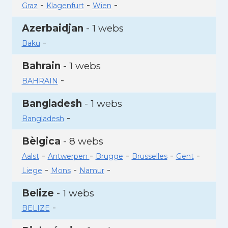
-
-
-
Graz
Klagenfurt
Wien
Azerbaidjan
- 1 webs
-
Baku
Bahrain
- 1 webs
-
BAHRAIN
Bangladesh
- 1 webs
-
Bangladesh
Bèlgica
- 8 webs
-
-
-
-
-
Aalst
Antwerpen
Brugge
Brusselles
Gent
-
-
-
Liege
Mons
Namur
Belize
- 1 webs
-
BELIZE