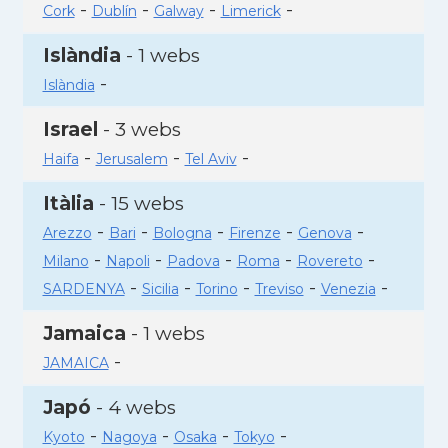
-
-
-
-
Cork
Dublín
Galway
Limerick
Islàndia
- 1 webs
-
Islàndia
Israel
- 3 webs
-
-
-
Haifa
Jerusalem
Tel Aviv
Itàlia
- 15 webs
-
-
-
-
-
Arezzo
Bari
Bologna
Firenze
Genova
-
-
-
-
-
Milano
Napoli
Padova
Roma
Rovereto
-
-
-
-
-
SARDENYA
Sicilia
Torino
Treviso
Venezia
Jamaica
- 1 webs
-
JAMAICA
Japó
- 4 webs
-
-
-
-
Kyoto
Nagoya
Osaka
Tokyo