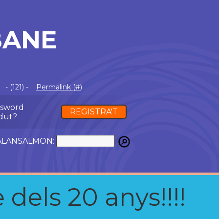
BANE
- (121) -
Permalink (#)
ssword
REGISTRA'T
dut?
ATALANSALMON:
 dels 20 anys!!!!