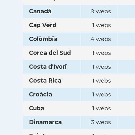
Canadà
9 webs
Cap Verd
1 webs
Colòmbia
4 webs
Corea del Sud
1 webs
Costa d'Ivori
1 webs
Costa Rica
1 webs
Croàcia
1 webs
Cuba
1 webs
Dinamarca
3 webs