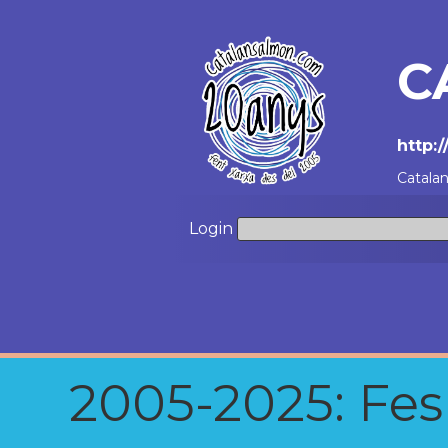
C
http:
Catala
Login
2005-2025: Fes u