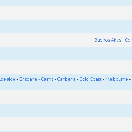
Buenos Aires
-
Co
delaide
-
Brisbane
-
Cairns
-
Canberra
-
Gold Coast
-
Melbourne
-