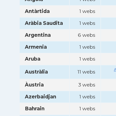
Antàrtida
1 webs
Aràbia Saudita
1 webs
Argentina
6 webs
Armenia
1 webs
Aruba
1 webs
A
Austràlia
11 webs
Àustria
3 webs
Azerbaidjan
1 webs
Bahrain
1 webs