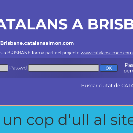
ATALANS A BRIS
//Brisbane.catalansalmon.com
ns a BRISBANE forma part del projecte
www.catalansalmon.com
Pa
Passwd
per
Buscar ciutat de C
n cop d'ull al site