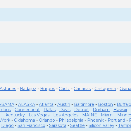
Asturies
-
Badajoz
-
Burgos
-
Cádiz
-
Canarias
-
Cartagena
-
Gran
ABAMA
-
ALASKA
-
Atlanta
-
Austin
-
Baltimore
-
Boston
-
Buffal
umbus
-
Connecticut
-
Dallas
-
Davis
-
Detroit
-
Durham
-
Hawaii
-
kentucky
-
Las Vegas
-
Los Angeles
-
MAINE
-
Miami
-
Minne
York
-
Oklahoma
-
Orlando
-
Philadelphia
-
Phoenix
-
Portland
-
Diego
-
San Francisco
-
Sarasota
-
Seattle
-
Silicon Valley
-
Tamp