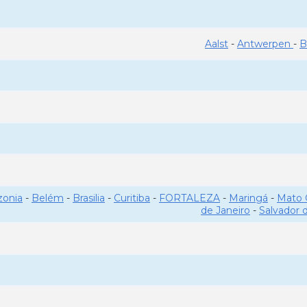
Aalst
-
Antwerpen
-
B
onia
-
Belém
-
Brasilia
-
Curitiba
-
FORTALEZA
-
Maringá
-
Mato 
de Janeiro
-
Salvador 