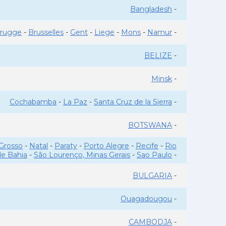
Bangladesh
-
rugge
-
Brusselles
-
Gent
-
Liege
-
Mons
-
Namur
-
BELIZE
-
Minsk
-
Cochabamba
-
La Paz
-
Santa Cruz de la Sierra
-
BOTSWANA
-
Grosso
-
Natal
-
Paraty
-
Porto Alegre
-
Recife
-
Rio
de Bahia
-
São Lourenço, Minas Gerais
-
Sao Paulo
-
BULGARIA
-
Ouagadougou
-
CAMBODJA
-