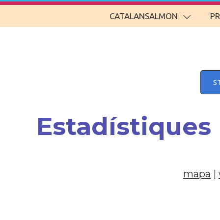
CATALANSALMON
P
S
Estadístiques
mapa
|