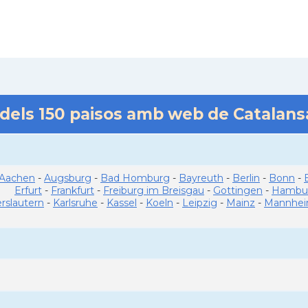
 dels
150
paisos amb web de Catalan
Aachen
-
Augsburg
-
Bad Homburg
-
Bayreuth
-
Berlin
-
Bonn
-
Erfurt
-
Frankfurt
-
Freiburg im Breisgau
-
Gottingen
-
Hambu
erslautern
-
Karlsruhe
-
Kassel
-
Koeln
-
Leipzig
-
Mainz
-
Mannhe