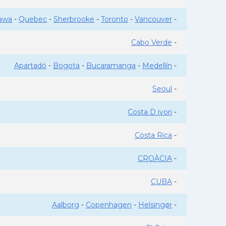
awa
-
Quebec
-
Sherbrooke
-
Toronto
-
Vancouver
-
Cabo Verde
-
Apartadó
-
Bogota
-
Bucaramanga
-
Medellín
-
Seoul
-
Costa D ivori
-
Costa Rica
-
CROÀCIA
-
CUBA
-
Aalborg
-
Copenhagen
-
Helsingør
-