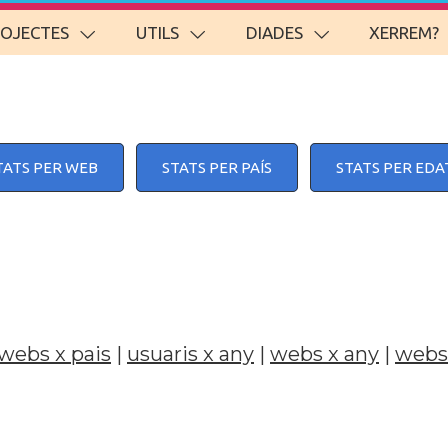
ROJECTES
UTILS
DIADES
XERREM?
TATS PER WEB
STATS PER PAÍS
STATS PER EDA
webs x pais
|
usuaris x any
|
webs x any
|
webs