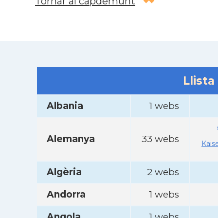
Tornar al capdemunt
Llista
Albania
1 webs
Alemanya
33 webs
Kais
Algèria
2 webs
Andorra
1 webs
Angola
1 webs