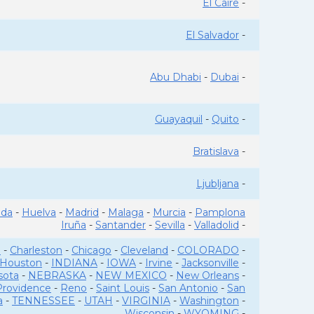
El Caire
-
El Salvador
-
Abu Dhabi
-
Dubai
-
Guayaquil
-
Quito
-
Bratislava
-
Ljubljana
-
ada
-
Huelva
-
Madrid
-
Malaga
-
Murcia
-
Pamplona
Iruña
-
Santander
-
Sevilla
-
Valladolid
-
o
-
Charleston
-
Chicago
-
Cleveland
-
COLORADO
-
Houston
-
INDIANA
-
IOWA
-
Irvine
-
Jacksonville
-
sota
-
NEBRASKA
-
NEW MEXICO
-
New Orleans
-
Providence
-
Reno
-
Saint Louis
-
San Antonio
-
San
a
-
TENNESSEE
-
UTAH
-
VIRGINIA
-
Washington
-
Wisconsin
-
WYOMING
-