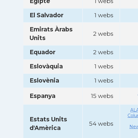
Egipte
1 webs
El Salvador
1 webs
Emirats Àrabs
2 webs
Units
Equador
2 webs
Eslovàquia
1 webs
Eslovènia
1 webs
Espanya
15 webs
AL
Col
Estats Units
54 webs
New
d'Amèrica