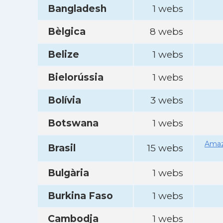
Bangladesh
1 webs
Bèlgica
8 webs
Belize
1 webs
Bielorússia
1 webs
Bolívia
3 webs
Botswana
1 webs
Amaz
Brasil
15 webs
Bulgària
1 webs
Burkina Faso
1 webs
Cambodja
1 webs