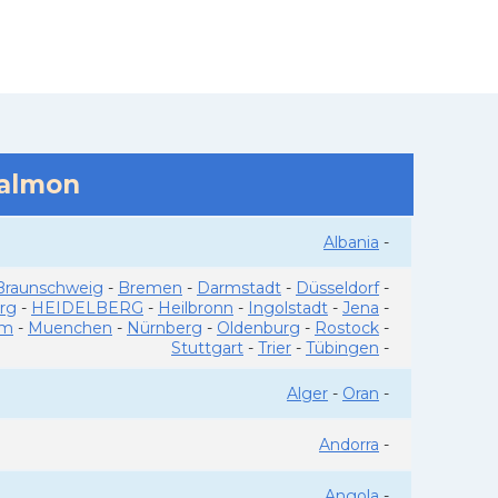
salmon
Albania
-
Braunschweig
-
Bremen
-
Darmstadt
-
Düsseldorf
-
rg
-
HEIDELBERG
-
Heilbronn
-
Ingolstadt
-
Jena
-
im
-
Muenchen
-
Nürnberg
-
Oldenburg
-
Rostock
-
Stuttgart
-
Trier
-
Tübingen
-
Alger
-
Oran
-
Andorra
-
Angola
-