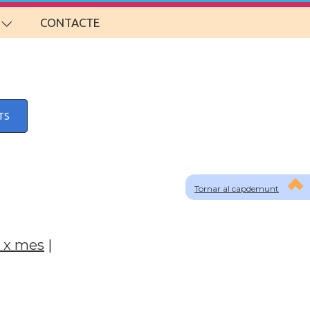
CONTACTE
TS
Tornar al capdemunt
 x mes
|