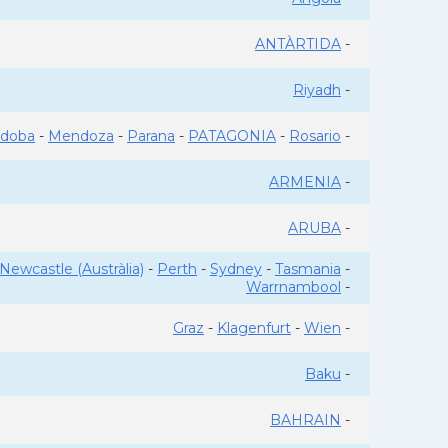
ANTÀRTIDA
-
Riyadh
-
rdoba
-
Mendoza
-
Parana
-
PATAGONIA
-
Rosario
-
ARMENIA
-
ARUBA
-
Newcastle (Austràlia)
-
Perth
-
Sydney
-
Tasmania
-
Warrnambool
-
Graz
-
Klagenfurt
-
Wien
-
Baku
-
BAHRAIN
-