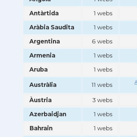
Antàrtida
1 webs
Aràbia Saudita
1 webs
Argentina
6 webs
Armenia
1 webs
Aruba
1 webs
A
Austràlia
11 webs
Àustria
3 webs
Azerbaidjan
1 webs
Bahrain
1 webs