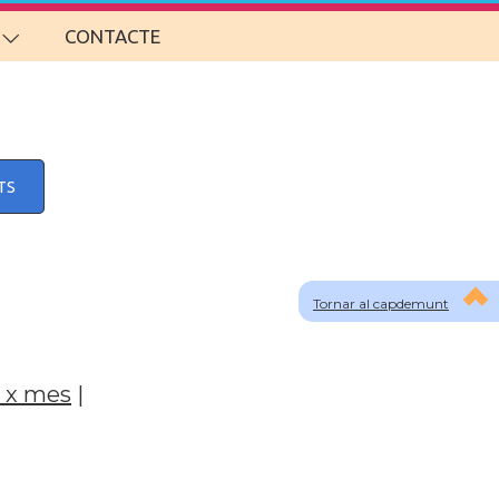
CONTACTE
TS
Tornar al capdemunt
 x mes
|