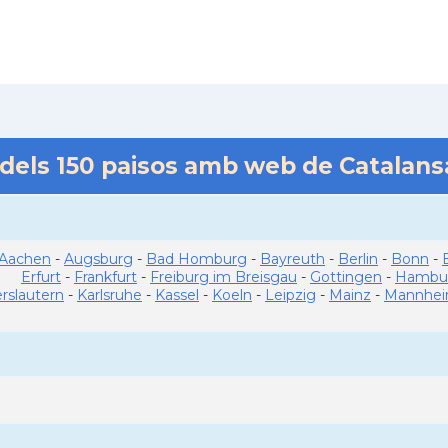
 dels
150
paisos amb web de Catalan
Aachen
-
Augsburg
-
Bad Homburg
-
Bayreuth
-
Berlin
-
Bonn
-
Erfurt
-
Frankfurt
-
Freiburg im Breisgau
-
Gottingen
-
Hambu
erslautern
-
Karlsruhe
-
Kassel
-
Koeln
-
Leipzig
-
Mainz
-
Mannhe