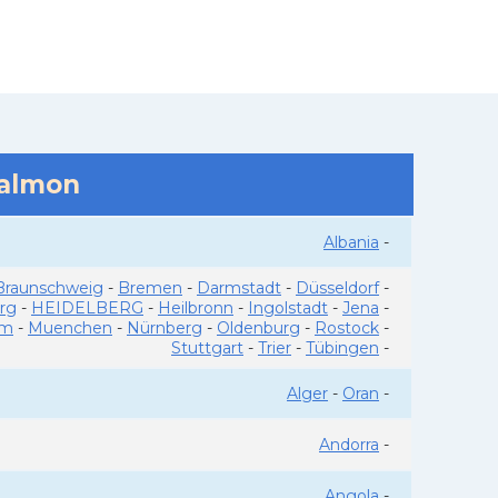
salmon
Albania
-
Braunschweig
-
Bremen
-
Darmstadt
-
Düsseldorf
-
rg
-
HEIDELBERG
-
Heilbronn
-
Ingolstadt
-
Jena
-
im
-
Muenchen
-
Nürnberg
-
Oldenburg
-
Rostock
-
Stuttgart
-
Trier
-
Tübingen
-
Alger
-
Oran
-
Andorra
-
Angola
-