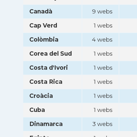
Canadà
9 webs
Cap Verd
1 webs
Colòmbia
4 webs
Corea del Sud
1 webs
Costa d'Ivori
1 webs
Costa Rica
1 webs
Croàcia
1 webs
Cuba
1 webs
Dinamarca
3 webs