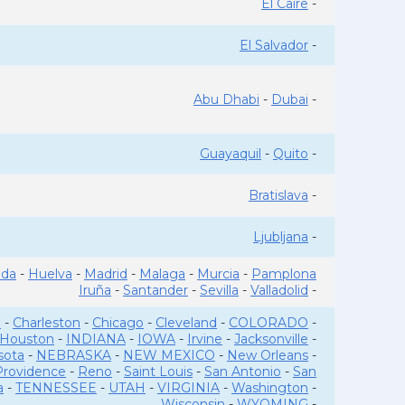
El Caire
-
El Salvador
-
Abu Dhabi
-
Dubai
-
Guayaquil
-
Quito
-
Bratislava
-
Ljubljana
-
ada
-
Huelva
-
Madrid
-
Malaga
-
Murcia
-
Pamplona
Iruña
-
Santander
-
Sevilla
-
Valladolid
-
o
-
Charleston
-
Chicago
-
Cleveland
-
COLORADO
-
Houston
-
INDIANA
-
IOWA
-
Irvine
-
Jacksonville
-
sota
-
NEBRASKA
-
NEW MEXICO
-
New Orleans
-
Providence
-
Reno
-
Saint Louis
-
San Antonio
-
San
a
-
TENNESSEE
-
UTAH
-
VIRGINIA
-
Washington
-
Wisconsin
-
WYOMING
-