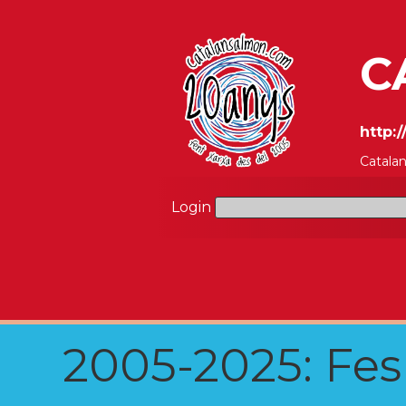
C
http:
Catala
Login
2005-2025: Fes u