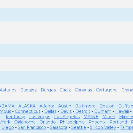
Asturies
-
Badajoz
-
Burgos
-
Cádiz
-
Canarias
-
Cartagena
-
Gran
ABAMA
-
ALASKA
-
Atlanta
-
Austin
-
Baltimore
-
Boston
-
Buffal
umbus
-
Connecticut
-
Dallas
-
Davis
-
Detroit
-
Durham
-
Hawaii
-
kentucky
-
Las Vegas
-
Los Angeles
-
MAINE
-
Miami
-
Minne
York
-
Oklahoma
-
Orlando
-
Philadelphia
-
Phoenix
-
Portland
-
Diego
-
San Francisco
-
Sarasota
-
Seattle
-
Silicon Valley
-
Tamp