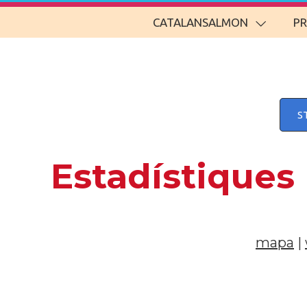
CATALANSALMON
P
S
Estadístiques
mapa
|