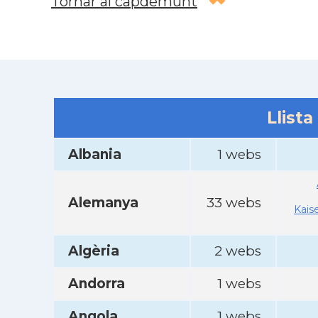
Tornar al capdemunt
Llista
Albania
1 webs
Alemanya
33 webs
Kais
Algèria
2 webs
Andorra
1 webs
Angola
1 webs