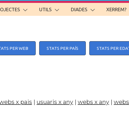
ROJECTES
UTILS
DIADES
XERREM?
TATS PER WEB
STATS PER PAÍS
STATS PER EDA
webs x pais
|
usuaris x any
|
webs x any
|
webs