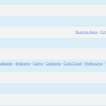
Buenos Aires
-
Co
delaide
-
Brisbane
-
Cairns
-
Canberra
-
Gold Coast
-
Melbourne
-