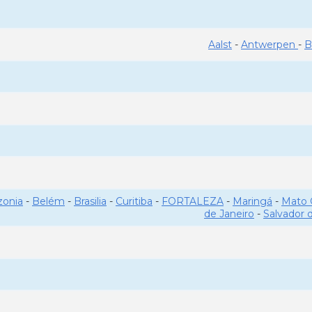
Aalst
-
Antwerpen
-
B
onia
-
Belém
-
Brasilia
-
Curitiba
-
FORTALEZA
-
Maringá
-
Mato 
de Janeiro
-
Salvador 