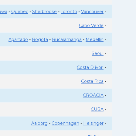
awa
-
Quebec
-
Sherbrooke
-
Toronto
-
Vancouver
-
Cabo Verde
-
Apartadó
-
Bogota
-
Bucaramanga
-
Medellín
-
Seoul
-
Costa D ivori
-
Costa Rica
-
CROÀCIA
-
CUBA
-
Aalborg
-
Copenhagen
-
Helsingør
-