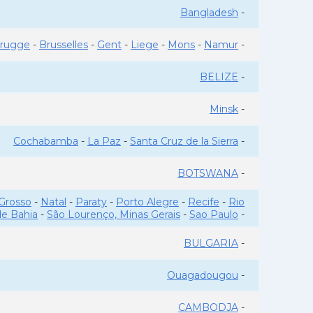
Bangladesh
-
rugge
-
Brusselles
-
Gent
-
Liege
-
Mons
-
Namur
-
BELIZE
-
Minsk
-
Cochabamba
-
La Paz
-
Santa Cruz de la Sierra
-
BOTSWANA
-
Grosso
-
Natal
-
Paraty
-
Porto Alegre
-
Recife
-
Rio
de Bahia
-
São Lourenço, Minas Gerais
-
Sao Paulo
-
BULGARIA
-
Ouagadougou
-
CAMBODJA
-