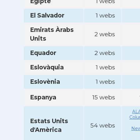
Egipte
1 webs
El Salvador
1 webs
Emirats Àrabs
2 webs
Units
Equador
2 webs
Eslovàquia
1 webs
Eslovènia
1 webs
Espanya
15 webs
AL
Col
Estats Units
54 webs
New
d'Amèrica