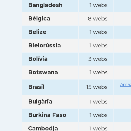
Bangladesh
1 webs
Bèlgica
8 webs
Belize
1 webs
Bielorússia
1 webs
Bolívia
3 webs
Botswana
1 webs
Amaz
Brasil
15 webs
Bulgària
1 webs
Burkina Faso
1 webs
Cambodja
1 webs