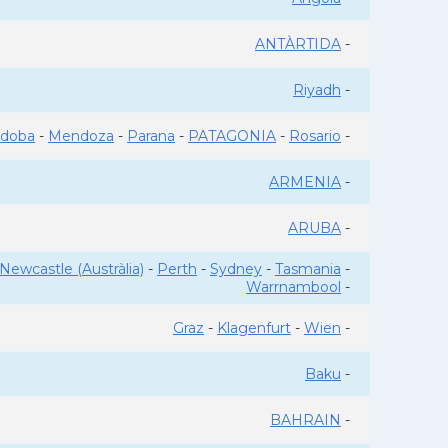
ANTÀRTIDA
-
Riyadh
-
rdoba
-
Mendoza
-
Parana
-
PATAGONIA
-
Rosario
-
ARMENIA
-
ARUBA
-
Newcastle (Austràlia)
-
Perth
-
Sydney
-
Tasmania
-
Warrnambool
-
Graz
-
Klagenfurt
-
Wien
-
Baku
-
BAHRAIN
-