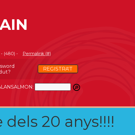
AIN
- (480) -
Permalink (#)
ssword
REGISTRA'T
dut?
ATALANSALMON:
 dels 20 anys!!!!