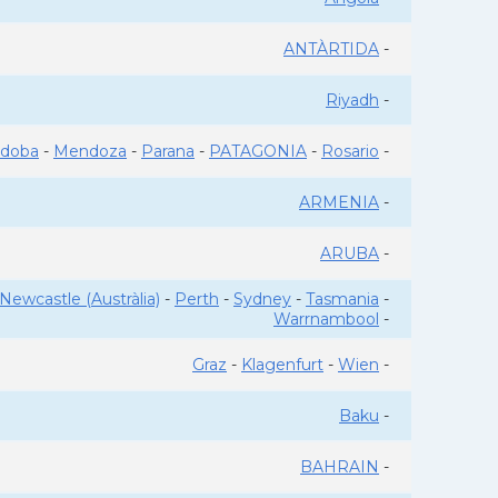
ANTÀRTIDA
-
Riyadh
-
rdoba
-
Mendoza
-
Parana
-
PATAGONIA
-
Rosario
-
ARMENIA
-
ARUBA
-
Newcastle (Austràlia)
-
Perth
-
Sydney
-
Tasmania
-
Warrnambool
-
Graz
-
Klagenfurt
-
Wien
-
Baku
-
BAHRAIN
-