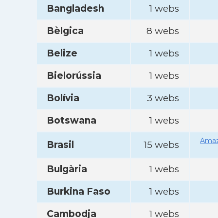
Bangladesh
1 webs
Bèlgica
8 webs
Belize
1 webs
Bielorússia
1 webs
Bolívia
3 webs
Botswana
1 webs
Amaz
Brasil
15 webs
Bulgària
1 webs
Burkina Faso
1 webs
Cambodja
1 webs