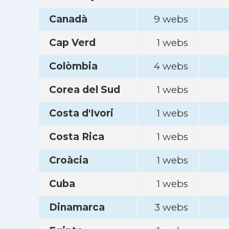
Canadà
9 webs
Cap Verd
1 webs
Colòmbia
4 webs
Corea del Sud
1 webs
Costa d'Ivori
1 webs
Costa Rica
1 webs
Croàcia
1 webs
Cuba
1 webs
Dinamarca
3 webs