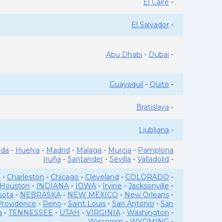
El Caire
-
El Salvador
-
Abu Dhabi
-
Dubai
-
Guayaquil
-
Quito
-
Bratislava
-
Ljubljana
-
ada
-
Huelva
-
Madrid
-
Malaga
-
Murcia
-
Pamplona
Iruña
-
Santander
-
Sevilla
-
Valladolid
-
o
-
Charleston
-
Chicago
-
Cleveland
-
COLORADO
-
Houston
-
INDIANA
-
IOWA
-
Irvine
-
Jacksonville
-
sota
-
NEBRASKA
-
NEW MEXICO
-
New Orleans
-
Providence
-
Reno
-
Saint Louis
-
San Antonio
-
San
a
-
TENNESSEE
-
UTAH
-
VIRGINIA
-
Washington
-
Wisconsin
-
WYOMING
-