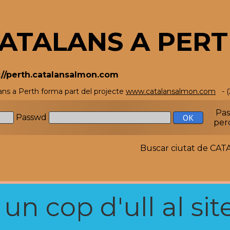
ATALANS A PER
://perth.catalansalmon.com
ans a Perth forma part del projecte
www.catalansalmon.com
- (
Pa
Passwd
per
Buscar ciutat de C
n cop d'ull al site