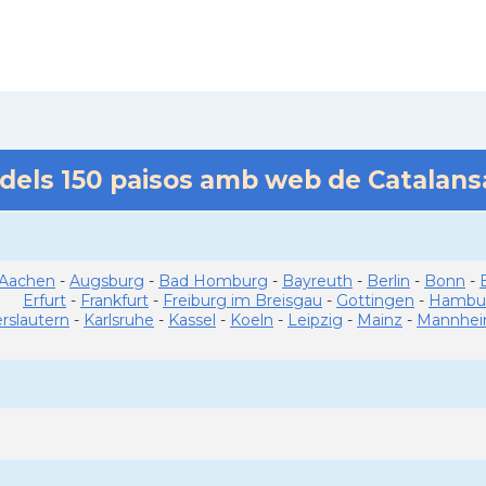
 dels
150
paisos amb web de Catalan
Aachen
-
Augsburg
-
Bad Homburg
-
Bayreuth
-
Berlin
-
Bonn
-
Erfurt
-
Frankfurt
-
Freiburg im Breisgau
-
Gottingen
-
Hambu
erslautern
-
Karlsruhe
-
Kassel
-
Koeln
-
Leipzig
-
Mainz
-
Mannhe