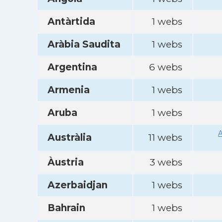
Antàrtida
1 webs
Aràbia Saudita
1 webs
Argentina
6 webs
Armenia
1 webs
Aruba
1 webs
A
Austràlia
11 webs
Àustria
3 webs
Azerbaidjan
1 webs
Bahrain
1 webs