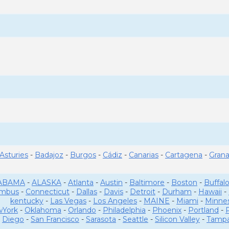
Asturies
-
Badajoz
-
Burgos
-
Cádiz
-
Canarias
-
Cartagena
-
Gran
ABAMA
-
ALASKA
-
Atlanta
-
Austin
-
Baltimore
-
Boston
-
Buffal
umbus
-
Connecticut
-
Dallas
-
Davis
-
Detroit
-
Durham
-
Hawaii
-
kentucky
-
Las Vegas
-
Los Angeles
-
MAINE
-
Miami
-
Minne
York
-
Oklahoma
-
Orlando
-
Philadelphia
-
Phoenix
-
Portland
-
Diego
-
San Francisco
-
Sarasota
-
Seattle
-
Silicon Valley
-
Tamp