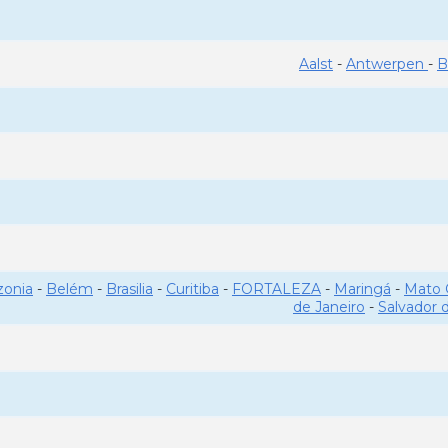
Aalst
-
Antwerpen
-
B
onia
-
Belém
-
Brasilia
-
Curitiba
-
FORTALEZA
-
Maringá
-
Mato 
de Janeiro
-
Salvador 