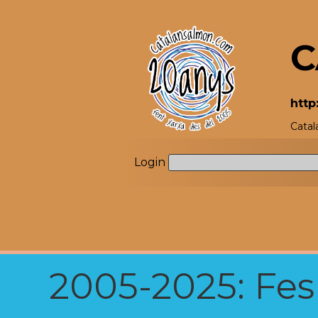
C
http
Catal
Login
2005-2025: Fes u