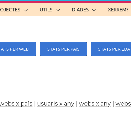
ROJECTES
UTILS
DIADES
XERREM?
TATS PER WEB
STATS PER PAÍS
STATS PER EDA
webs x pais
|
usuaris x any
|
webs x any
|
webs