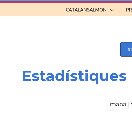
CATALANSALMON
P
S
Estadístiques
mapa
|