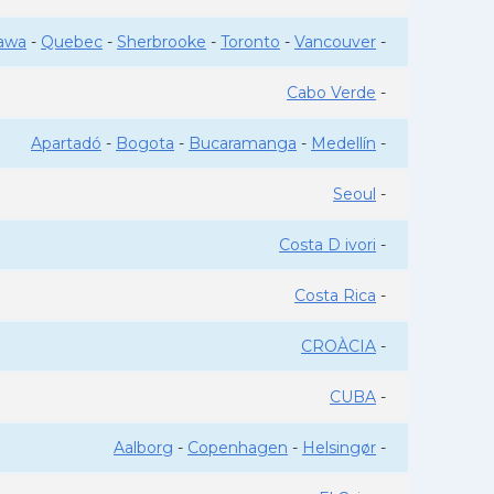
awa
-
Quebec
-
Sherbrooke
-
Toronto
-
Vancouver
-
Cabo Verde
-
Apartadó
-
Bogota
-
Bucaramanga
-
Medellín
-
Seoul
-
Costa D ivori
-
Costa Rica
-
CROÀCIA
-
CUBA
-
Aalborg
-
Copenhagen
-
Helsingør
-