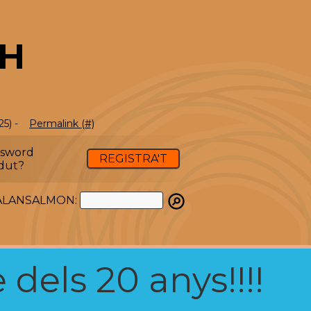
TH
25) -
Permalink (#)
ssword
REGISTRA'T
dut?
ATALANSALMON:
 dels 20 anys!!!!