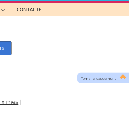
CONTACTE
TS
Tornar al capdemunt
 x mes
|