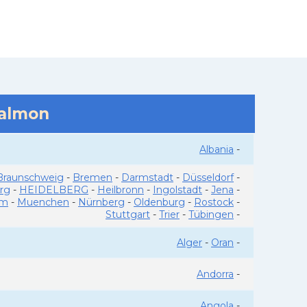
salmon
Albania
-
Braunschweig
-
Bremen
-
Darmstadt
-
Düsseldorf
-
rg
-
HEIDELBERG
-
Heilbronn
-
Ingolstadt
-
Jena
-
im
-
Muenchen
-
Nürnberg
-
Oldenburg
-
Rostock
-
Stuttgart
-
Trier
-
Tübingen
-
Alger
-
Oran
-
Andorra
-
Angola
-