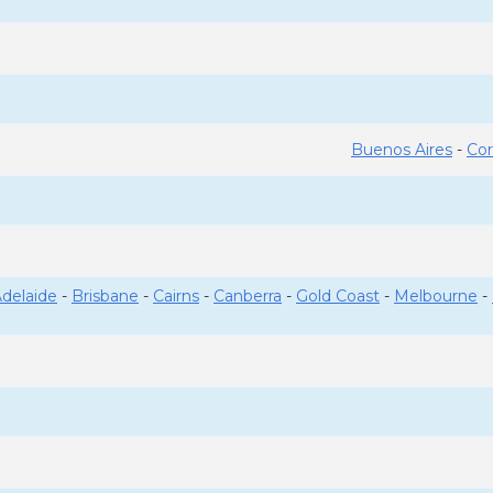
Buenos Aires
-
Co
delaide
-
Brisbane
-
Cairns
-
Canberra
-
Gold Coast
-
Melbourne
-