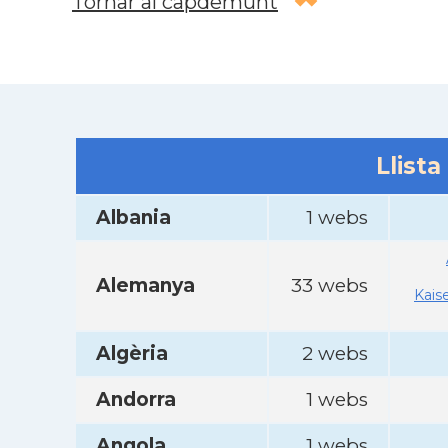
Tornar al capdemunt
Llista
Albania
1 webs
Alemanya
33 webs
Kais
Algèria
2 webs
Andorra
1 webs
Angola
1 webs