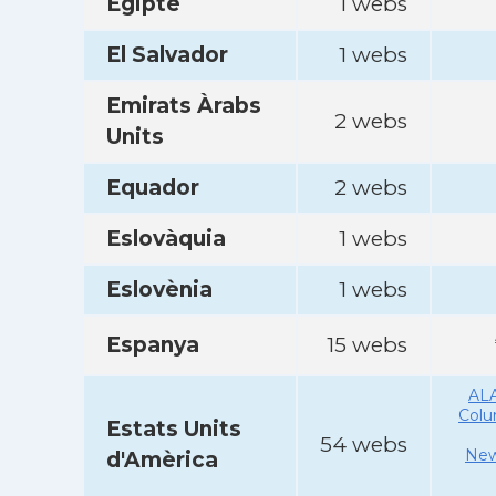
Egipte
1 webs
El Salvador
1 webs
Emirats Àrabs
2 webs
Units
Equador
2 webs
Eslovàquia
1 webs
Eslovènia
1 webs
Espanya
15 webs
AL
Col
Estats Units
54 webs
New
d'Amèrica