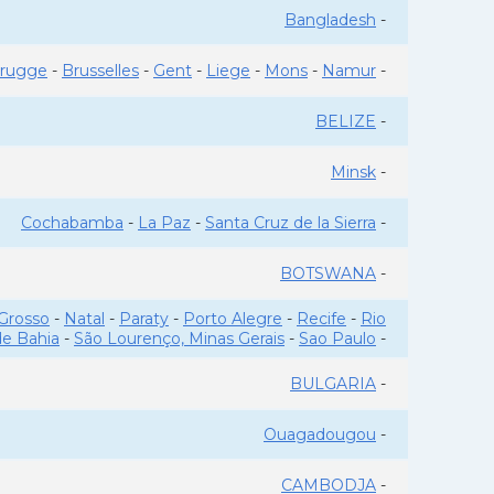
Bangladesh
-
rugge
-
Brusselles
-
Gent
-
Liege
-
Mons
-
Namur
-
BELIZE
-
Minsk
-
Cochabamba
-
La Paz
-
Santa Cruz de la Sierra
-
BOTSWANA
-
Grosso
-
Natal
-
Paraty
-
Porto Alegre
-
Recife
-
Rio
de Bahia
-
São Lourenço, Minas Gerais
-
Sao Paulo
-
BULGARIA
-
Ouagadougou
-
CAMBODJA
-