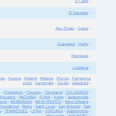
El Caire
-
El Salvador
-
Abu Dhabi
-
Dubai
-
Guayaquil
-
Quito
-
Bratislava
-
Ljubljana
-
ada
-
Huelva
-
Madrid
-
Malaga
-
Murcia
-
Pamplona
Iruña
-
Santander
-
Sevilla
-
Valladolid
-
o
-
Charleston
-
Chicago
-
Cleveland
-
COLORADO
-
Houston
-
INDIANA
-
IOWA
-
Irvine
-
Jacksonville
-
sota
-
NEBRASKA
-
NEW MEXICO
-
New Orleans
-
Providence
-
Reno
-
Saint Louis
-
San Antonio
-
San
a
-
TENNESSEE
-
UTAH
-
VIRGINIA
-
Washington
-
Wisconsin
-
WYOMING
-