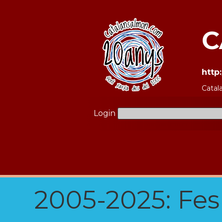
C
http
Catal
Login
2005-2025: Fes u