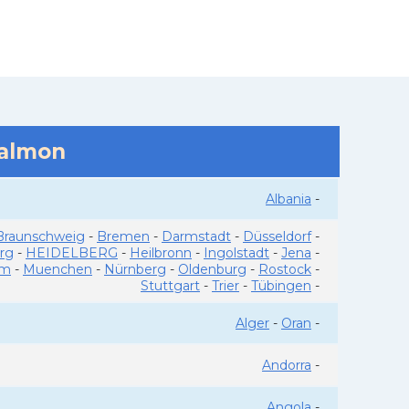
salmon
Albania
-
Braunschweig
-
Bremen
-
Darmstadt
-
Düsseldorf
-
rg
-
HEIDELBERG
-
Heilbronn
-
Ingolstadt
-
Jena
-
im
-
Muenchen
-
Nürnberg
-
Oldenburg
-
Rostock
-
Stuttgart
-
Trier
-
Tübingen
-
Alger
-
Oran
-
Andorra
-
Angola
-