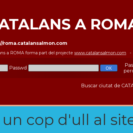
ATALANS A ROM
://roma.catalansalmon.com
ans a ROMA forma part del projecte
www.catalansalmon.com
- 
Pa
Passwd
per
Buscar ciutat de C
n cop d'ull al site