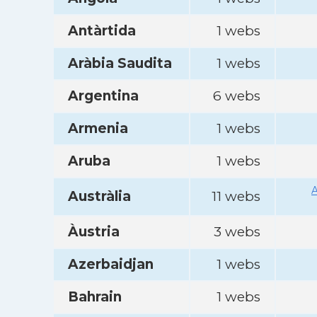
Antàrtida
1 webs
Aràbia Saudita
1 webs
Argentina
6 webs
Armenia
1 webs
Aruba
1 webs
A
Austràlia
11 webs
Àustria
3 webs
Azerbaidjan
1 webs
Bahrain
1 webs