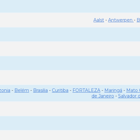
Aalst
-
Antwerpen
-
B
onia
-
Belém
-
Brasilia
-
Curitiba
-
FORTALEZA
-
Maringá
-
Mato 
de Janeiro
-
Salvador 