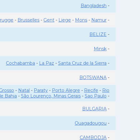
Bangladesh
-
rugge
-
Brusselles
-
Gent
-
Liege
-
Mons
-
Namur
-
BELIZE
-
Minsk
-
Cochabamba
-
La Paz
-
Santa Cruz de la Sierra
-
BOTSWANA
-
Grosso
-
Natal
-
Paraty
-
Porto Alegre
-
Recife
-
Rio
de Bahia
-
São Lourenço, Minas Gerais
-
Sao Paulo
-
BULGARIA
-
Ouagadougou
-
CAMBODJA
-