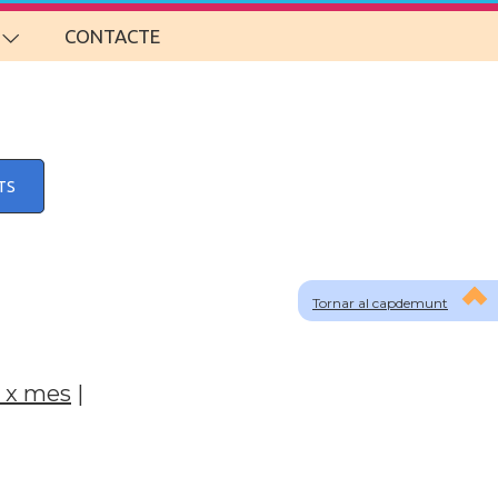
CONTACTE
TS
Tornar al capdemunt
 x mes
|