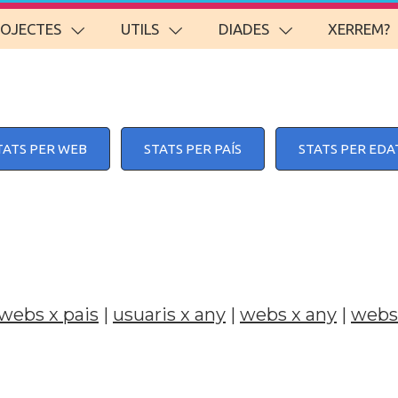
ROJECTES
UTILS
DIADES
XERREM?
TATS PER WEB
STATS PER PAÍS
STATS PER EDA
webs x pais
|
usuaris x any
|
webs x any
|
webs