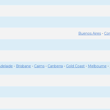
Buenos Aires
-
Co
delaide
-
Brisbane
-
Cairns
-
Canberra
-
Gold Coast
-
Melbourne
-