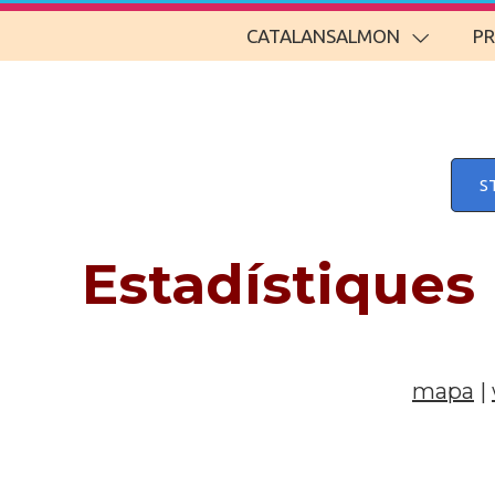
CATALANSALMON
P
S
Estadístiques
mapa
|