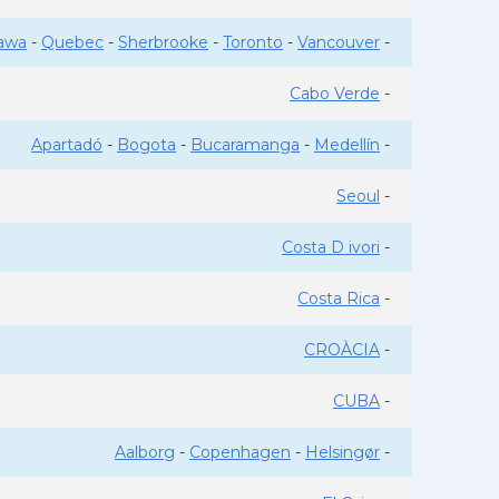
awa
-
Quebec
-
Sherbrooke
-
Toronto
-
Vancouver
-
Cabo Verde
-
Apartadó
-
Bogota
-
Bucaramanga
-
Medellín
-
Seoul
-
Costa D ivori
-
Costa Rica
-
CROÀCIA
-
CUBA
-
Aalborg
-
Copenhagen
-
Helsingør
-