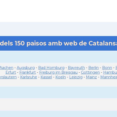
 dels
150
paisos amb web de Catalan
Aachen
-
Augsburg
-
Bad Homburg
-
Bayreuth
-
Berlin
-
Bonn
-
Erfurt
-
Frankfurt
-
Freiburg im Breisgau
-
Gottingen
-
Hambu
erslautern
-
Karlsruhe
-
Kassel
-
Koeln
-
Leipzig
-
Mainz
-
Mannhe