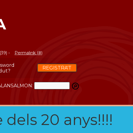
A
(39) -
Permalink (#)
ssword
REGISTRA'T
dut?
ATALANSALMON:
 dels 20 anys!!!!