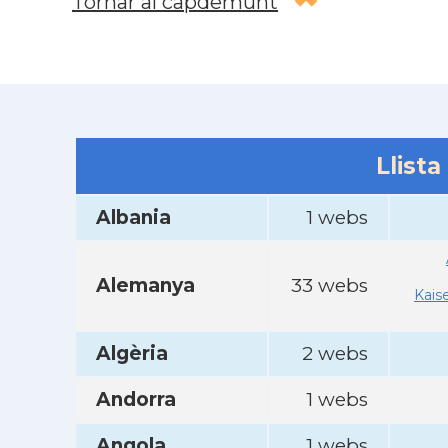
Tornar al capdemunt
Llista
Albania
1 webs
Alemanya
33 webs
Kais
Algèria
2 webs
Andorra
1 webs
Angola
1 webs