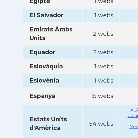
Egipte
1 webs
El Salvador
1 webs
Emirats Àrabs
2 webs
Units
Equador
2 webs
Eslovàquia
1 webs
Eslovènia
1 webs
Espanya
15 webs
AL
Col
Estats Units
54 webs
New
d'Amèrica