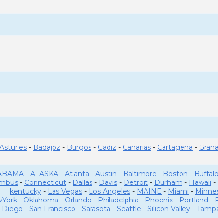
Asturies
-
Badajoz
-
Burgos
-
Cádiz
-
Canarias
-
Cartagena
-
Gran
ABAMA
-
ALASKA
-
Atlanta
-
Austin
-
Baltimore
-
Boston
-
Buffal
umbus
-
Connecticut
-
Dallas
-
Davis
-
Detroit
-
Durham
-
Hawaii
-
kentucky
-
Las Vegas
-
Los Angeles
-
MAINE
-
Miami
-
Minne
York
-
Oklahoma
-
Orlando
-
Philadelphia
-
Phoenix
-
Portland
-
Diego
-
San Francisco
-
Sarasota
-
Seattle
-
Silicon Valley
-
Tamp