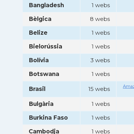
Bangladesh
1 webs
Bèlgica
8 webs
Belize
1 webs
Bielorússia
1 webs
Bolívia
3 webs
Botswana
1 webs
Amaz
Brasil
15 webs
Bulgària
1 webs
Burkina Faso
1 webs
Cambodja
1 webs