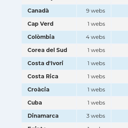
Canadà
9 webs
Cap Verd
1 webs
Colòmbia
4 webs
Corea del Sud
1 webs
Costa d'Ivori
1 webs
Costa Rica
1 webs
Croàcia
1 webs
Cuba
1 webs
Dinamarca
3 webs