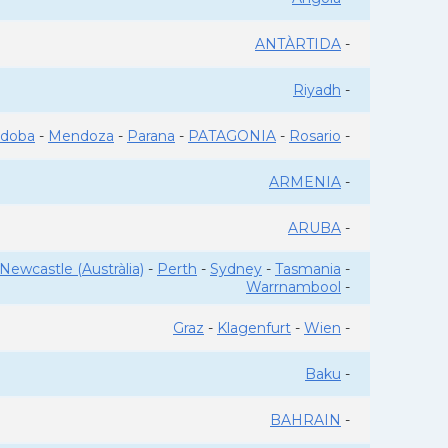
ANTÀRTIDA
-
Riyadh
-
rdoba
-
Mendoza
-
Parana
-
PATAGONIA
-
Rosario
-
ARMENIA
-
ARUBA
-
Newcastle (Austràlia)
-
Perth
-
Sydney
-
Tasmania
-
Warrnambool
-
Graz
-
Klagenfurt
-
Wien
-
Baku
-
BAHRAIN
-