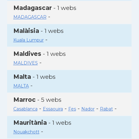
Madagascar
- 1 webs
-
MADAGASCAR
Malàisia
- 1 webs
-
Kuala Lumpur
Maldives
- 1 webs
-
MALDIVES
Malta
- 1 webs
-
MALTA
Marroc
- 5 webs
-
-
-
-
-
Casablanca
Essaouira
Fes
Nador
Rabat
Mauritània
- 1 webs
-
Nouakchott