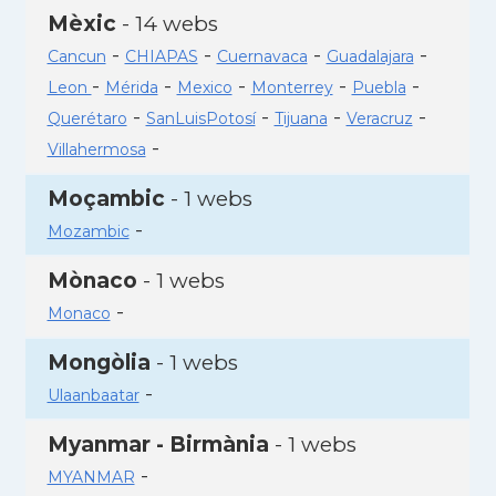
Mèxic
- 14 webs
-
-
-
-
Cancun
CHIAPAS
Cuernavaca
Guadalajara
-
-
-
-
-
Leon
Mérida
Mexico
Monterrey
Puebla
-
-
-
-
Querétaro
SanLuisPotosí
Tijuana
Veracruz
-
Villahermosa
Moçambic
- 1 webs
-
Mozambic
Mònaco
- 1 webs
-
Monaco
Mongòlia
- 1 webs
-
Ulaanbaatar
Myanmar - Birmània
- 1 webs
-
MYANMAR