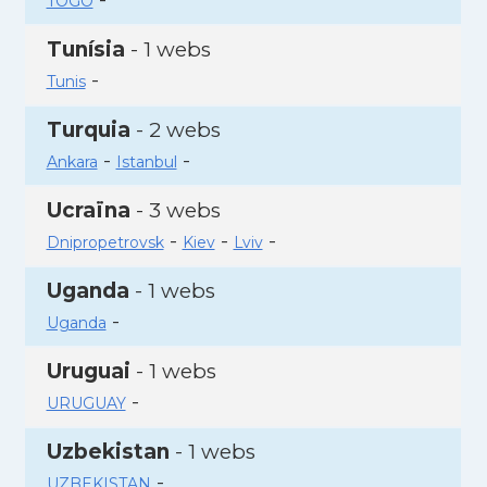
TOGO
Tunísia
- 1 webs
-
Tunis
Turquia
- 2 webs
-
-
Ankara
Istanbul
Ucraïna
- 3 webs
-
-
-
Dnipropetrovsk
Kiev
Lviv
Uganda
- 1 webs
-
Uganda
Uruguai
- 1 webs
-
URUGUAY
Uzbekistan
- 1 webs
-
UZBEKISTAN