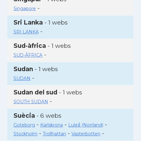
-
Singapore
Sri Lanka
- 1 webs
-
SRI LANKA
Sud-àfrica
- 1 webs
-
SUD-ÂFRICA
Sudan
- 1 webs
-
SUDAN
Sudan del sud
- 1 webs
-
SOUTH SUDAN
Suècia
- 6 webs
-
-
-
Goteborg
Karlskrona
Luleå (Norrland)
-
-
-
Stockholm
Trollhattan
Vasterbotten