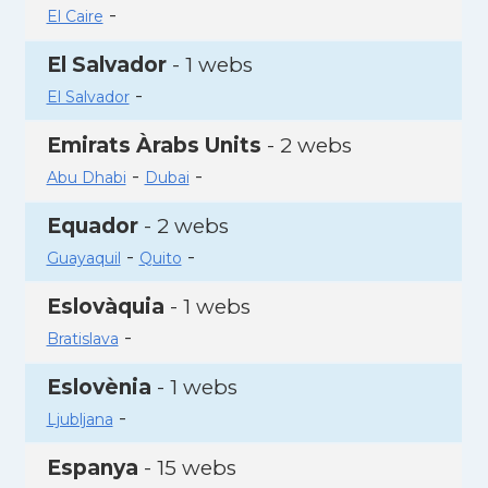
-
El Caire
El Salvador
- 1 webs
-
El Salvador
Emirats Àrabs Units
- 2 webs
-
-
Abu Dhabi
Dubai
Equador
- 2 webs
-
-
Guayaquil
Quito
Eslovàquia
- 1 webs
-
Bratislava
Eslovènia
- 1 webs
-
Ljubljana
Espanya
- 15 webs