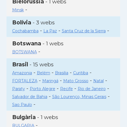
Bielorússia
- 1 webs
-
Minsk
Bolívia
- 3 webs
-
-
-
Cochabamba
La Paz
Santa Cruz de la Sierra
Botswana
- 1 webs
-
BOTSWANA
Brasil
- 15 webs
-
-
-
-
Amazonia
Belém
Brasilia
Curitiba
-
-
-
-
FORTALEZA
Maringá
Mato Grosso
Natal
-
-
-
-
Paraty
Porto Alegre
Recife
Rio de Janeiro
-
-
Salvador de Bahia
São Lourenço, Minas Gerais
-
Sao Paulo
Bulgària
- 1 webs
-
BULGARIA