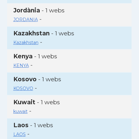
Jordània
- 1 webs
-
JORDANIA
Kazakhstan
- 1 webs
-
Kazakhstan
Kenya
- 1 webs
-
KENYA
Kosovo
- 1 webs
-
KOSOVO
Kuwait
- 1 webs
-
kuwait
Laos
- 1 webs
-
LAOS