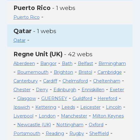
Puerto Rico
- 1 webs
-
Puerto Rico
Qatar
- 1 webs
-
Qatar
Regne Unit (UK)
- 42 webs
-
-
-
-
Aberdeen
Bangor
Bath
Belfast
Birmingham
-
-
-
-
-
Bournemouth
Brighton
Bristol
Cambridge
-
-
-
-
Canterbury
Cardiff
Chelmsford
Cheltenham
-
-
-
-
Chester
Derry
Edinburgh
Enniskillen
Exeter
-
-
-
-
-
Glasgow
GUERNSEY
Guildford
Hereford
-
-
-
-
-
Ipswich
Kettering
Leeds
Leicester
Lincoln
-
-
-
Liverpool
London
Manchester
Milton Keynes
-
-
-
-
Newcastle (UK)
Nottingham
Oxford
-
-
-
-
Portsmouth
Reading
Rugby
Sheffield