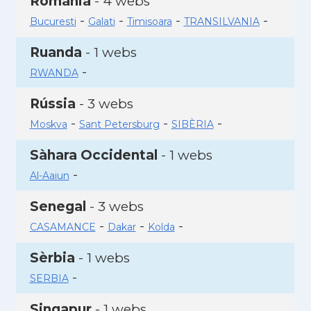
Romania
- 4 webs
-
-
-
-
Bucuresti
Galati
Timisoara
TRANSILVANIA
Ruanda
- 1 webs
-
RWANDA
Rússia
- 3 webs
-
-
-
Moskva
Sant Petersburg
SIBÈRIA
Sàhara Occidental
- 1 webs
-
Al-Aaiun
Senegal
- 3 webs
-
-
-
CASAMANCE
Dakar
Kolda
Sèrbia
- 1 webs
-
SERBIA
Singapur
- 1 webs