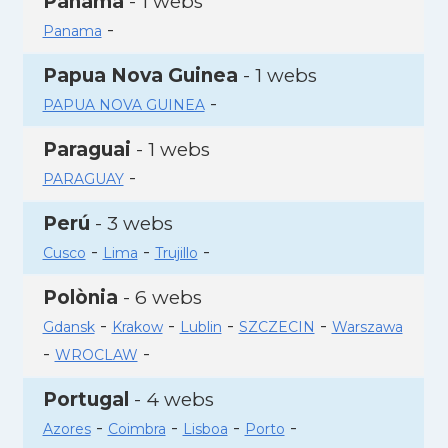
Panamà
- 1 webs
-
Panama
Papua Nova Guinea
- 1 webs
-
PAPUA NOVA GUINEA
Paraguai
- 1 webs
-
PARAGUAY
Perú
- 3 webs
-
-
-
Cusco
Lima
Trujillo
Polònia
- 6 webs
-
-
-
-
Gdansk
Krakow
Lublin
SZCZECIN
Warszawa
-
-
WROCLAW
Portugal
- 4 webs
-
-
-
-
Azores
Coimbra
Lisboa
Porto