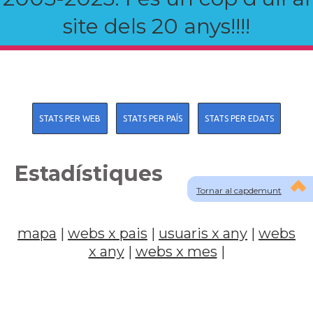
site dels 20 anys!!!!
STATS PER WEB
STATS PER PAÍS
STATS PER EDATS
Estadístiques
Tornar al capdemunt
mapa
|
webs x pais
|
usuaris x any
|
webs
x any
|
webs x mes
|