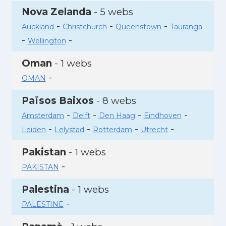
Nova Zelanda
- 5 webs
-
-
-
Auckland
Christchurch
Queenstown
Tauranga
-
-
Wellington
Oman
- 1 webs
-
OMAN
Països Baixos
- 8 webs
-
-
-
-
Amsterdam
Delft
Den Haag
Eindhoven
-
-
-
-
Leiden
Lelystad
Rotterdam
Utrecht
Pakistan
- 1 webs
-
PAKISTAN
Palestina
- 1 webs
-
PALESTINE