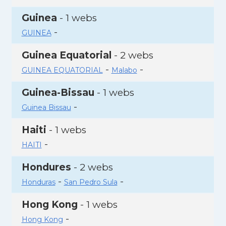
Guinea
- 1 webs
-
GUINEA
Guinea Equatorial
- 2 webs
-
-
GUINEA EQUATORIAL
Malabo
Guinea-Bissau
- 1 webs
-
Guinea Bissau
Haiti
- 1 webs
-
HAITI
Hondures
- 2 webs
-
-
Honduras
San Pedro Sula
Hong Kong
- 1 webs
-
Hong Kong