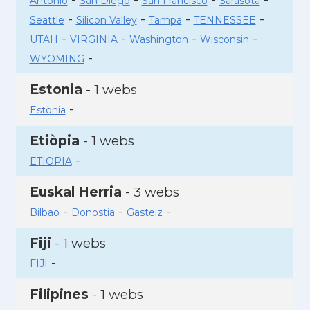
Antonio
San Diego
San Francisco
Sarasota
-
-
-
-
Seattle
Silicon Valley
Tampa
TENNESSEE
-
-
-
-
UTAH
VIRGINIA
Washington
Wisconsin
-
WYOMING
Estonia
- 1 webs
-
Estònia
Etiòpia
- 1 webs
-
ETIOPIA
Euskal Herria
- 3 webs
-
-
-
Bilbao
Donostia
Gasteiz
Fiji
- 1 webs
-
FIJI
Filipines
- 1 webs