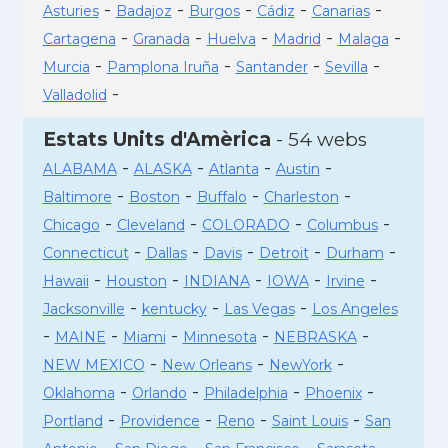
-
-
-
-
-
Asturies
Badajoz
Burgos
Cádiz
Canarias
-
-
-
-
-
Cartagena
Granada
Huelva
Madrid
Malaga
-
-
-
-
Murcia
Pamplona Iruña
Santander
Sevilla
-
Valladolid
Estats Units d'Amèrica
- 54 webs
-
-
-
-
ALABAMA
ALASKA
Atlanta
Austin
-
-
-
-
Baltimore
Boston
Buffalo
Charleston
-
-
-
-
Chicago
Cleveland
COLORADO
Columbus
-
-
-
-
-
Connecticut
Dallas
Davis
Detroit
Durham
-
-
-
-
-
Hawaii
Houston
INDIANA
IOWA
Irvine
-
-
-
Jacksonville
kentucky
Las Vegas
Los Angeles
-
-
-
-
-
MAINE
Miami
Minnesota
NEBRASKA
-
-
-
NEW MEXICO
New Orleans
NewYork
-
-
-
-
Oklahoma
Orlando
Philadelphia
Phoenix
-
-
-
-
Portland
Providence
Reno
Saint Louis
San
-
-
-
-