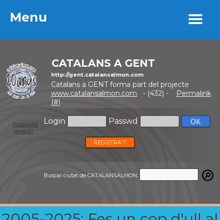
Menu
Menu
CATALANS A GENT
http://gent.catalansalmon.com
Catalans a GENT forma part del projecte
www.catalansalmon.com
- (432) -
Permalink
(#)
Login
Passwd
Password
perdut?
REGISTRA'T
Buscar ciutat de CATALANSALMON:
2005-2025: Fes un cop d'ull al