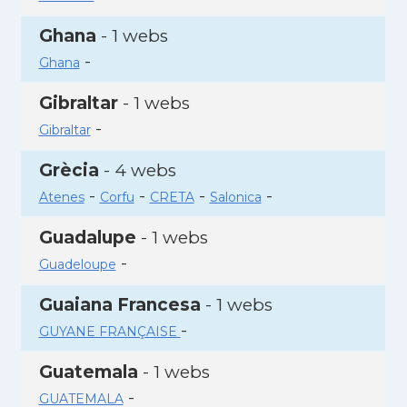
Ghana
- 1 webs
-
Ghana
Gibraltar
- 1 webs
-
Gibraltar
Grècia
- 4 webs
-
-
-
-
Atenes
Corfu
CRETA
Salonica
Guadalupe
- 1 webs
-
Guadeloupe
Guaiana Francesa
- 1 webs
-
GUYANE FRANÇAISE
Guatemala
- 1 webs
-
GUATEMALA