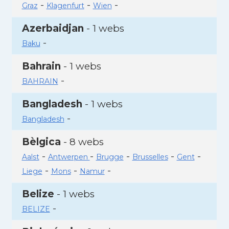
-
-
-
Graz
Klagenfurt
Wien
Azerbaidjan
- 1 webs
-
Baku
Bahrain
- 1 webs
-
BAHRAIN
Bangladesh
- 1 webs
-
Bangladesh
Bèlgica
- 8 webs
-
-
-
-
-
Aalst
Antwerpen
Brugge
Brusselles
Gent
-
-
-
Liege
Mons
Namur
Belize
- 1 webs
-
BELIZE