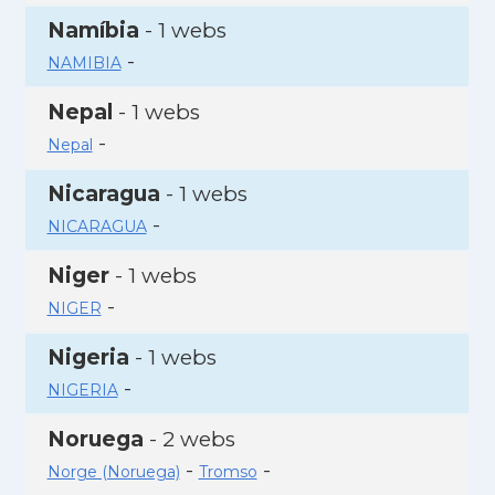
Namíbia
- 1 webs
-
NAMIBIA
Nepal
- 1 webs
-
Nepal
Nicaragua
- 1 webs
-
NICARAGUA
Niger
- 1 webs
-
NIGER
Nigeria
- 1 webs
-
NIGERIA
Noruega
- 2 webs
-
-
Norge (Noruega)
Tromso