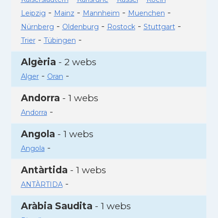
-
-
-
-
Leipzig
Mainz
Mannheim
Muenchen
-
-
-
-
Nürnberg
Oldenburg
Rostock
Stuttgart
-
-
Trier
Tübingen
Algèria
- 2 webs
-
-
Alger
Oran
Andorra
- 1 webs
-
Andorra
Angola
- 1 webs
-
Angola
Antàrtida
- 1 webs
-
ANTÀRTIDA
Aràbia Saudita
- 1 webs