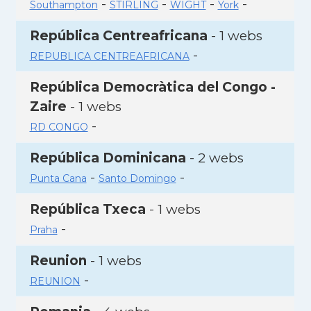
-
-
-
-
Southampton
STIRLING
WIGHT
York
República Centreafricana
- 1 webs
-
REPUBLICA CENTREAFRICANA
República Democràtica del Congo -
Zaire
- 1 webs
-
RD CONGO
República Dominicana
- 2 webs
-
-
Punta Cana
Santo Domingo
República Txeca
- 1 webs
-
Praha
Reunion
- 1 webs
-
REUNION