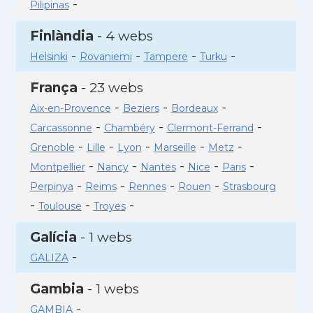
-
Pilipinas
Finlàndia
- 4 webs
-
-
-
-
Helsinki
Rovaniemi
Tampere
Turku
França
- 23 webs
-
-
-
Aix-en-Provence
Beziers
Bordeaux
-
-
-
Carcassonne
Chambéry
Clermont-Ferrand
-
-
-
-
-
Grenoble
Lille
Lyon
Marseille
Metz
-
-
-
-
-
Montpellier
Nancy
Nantes
Nice
Paris
-
-
-
-
Perpinya
Reims
Rennes
Rouen
Strasbourg
-
-
-
Toulouse
Troyes
Galícia
- 1 webs
-
GALIZA
Gambia
- 1 webs
-
GAMBIA