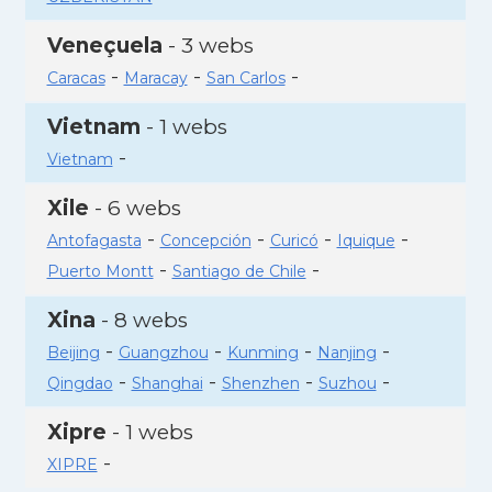
Veneçuela
- 3 webs
-
-
-
Caracas
Maracay
San Carlos
Vietnam
- 1 webs
-
Vietnam
Xile
- 6 webs
-
-
-
-
Antofagasta
Concepción
Curicó
Iquique
-
-
Puerto Montt
Santiago de Chile
Xina
- 8 webs
-
-
-
-
Beijing
Guangzhou
Kunming
Nanjing
-
-
-
-
Qingdao
Shanghai
Shenzhen
Suzhou
Xipre
- 1 webs
-
XIPRE