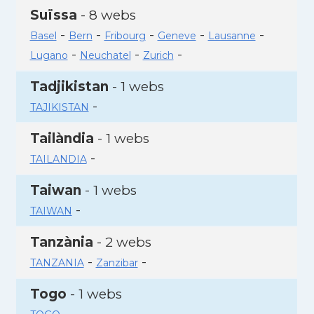
Suïssa
- 8 webs
-
-
-
-
-
Basel
Bern
Fribourg
Geneve
Lausanne
-
-
-
Lugano
Neuchatel
Zurich
Tadjikistan
- 1 webs
-
TAJIKISTAN
Tailàndia
- 1 webs
-
TAILANDIA
Taiwan
- 1 webs
-
TAIWAN
Tanzània
- 2 webs
-
-
TANZANIA
Zanzibar
Togo
- 1 webs
-