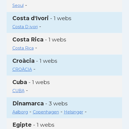
-
Seoul
Costa d'Ivori
- 1 webs
-
Costa D ivori
Costa Rica
- 1 webs
-
Costa Rica
Croàcia
- 1 webs
-
CROÀCIA
Cuba
- 1 webs
-
CUBA
Dinamarca
- 3 webs
-
-
-
Aalborg
Copenhagen
Helsingør
Egipte
- 1 webs