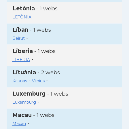
Letònia
- 1 webs
-
LETÒNIA
Líban
- 1 webs
-
Beirut
Liberia
- 1 webs
-
LIBERIA
Lituània
- 2 webs
-
-
Kaunas
Vilnius
Luxemburg
- 1 webs
-
Luxemburg
Macau
- 1 webs
-
Macau