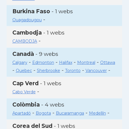
Burkina Faso
- 1 webs
-
Ouagadougou
Cambodja
- 1 webs
-
CAMBODJA
Canadà
- 9 webs
-
-
-
-
Calgary
Edmonton
Halifax
Montreal
Ottawa
-
-
-
-
-
Quebec
Sherbrooke
Toronto
Vancouver
Cap Verd
- 1 webs
-
Cabo Verde
Colòmbia
- 4 webs
-
-
-
-
Apartadó
Bogota
Bucaramanga
Medellín
Corea del Sud
- 1 webs