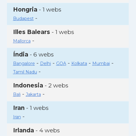
Hongria
- 1 webs
-
Budapest
Illes Balears
- 1 webs
-
Mallorca
Índia
- 6 webs
-
-
-
-
-
Bangalore
Delhi
GOA
Kolkata
Mumbai
-
Tamil Nadu
Indonesia
- 2 webs
-
-
Bali
Jakarta
Iran
- 1 webs
-
Iran
Irlanda
- 4 webs