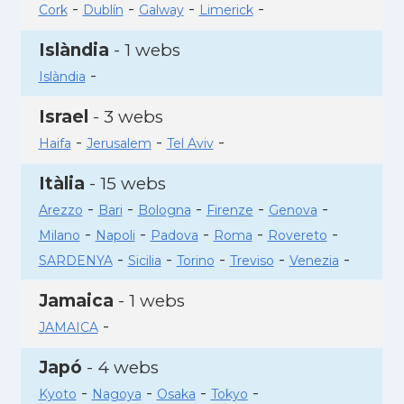
-
-
-
-
Cork
Dublín
Galway
Limerick
Islàndia
- 1 webs
-
Islàndia
Israel
- 3 webs
-
-
-
Haifa
Jerusalem
Tel Aviv
Itàlia
- 15 webs
-
-
-
-
-
Arezzo
Bari
Bologna
Firenze
Genova
-
-
-
-
-
Milano
Napoli
Padova
Roma
Rovereto
-
-
-
-
-
SARDENYA
Sicilia
Torino
Treviso
Venezia
Jamaica
- 1 webs
-
JAMAICA
Japó
- 4 webs
-
-
-
-
Kyoto
Nagoya
Osaka
Tokyo