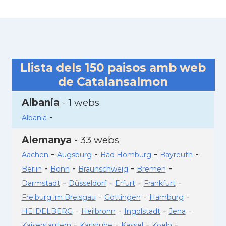
Llista dels
150
paisos amb web
de Catalansalmon
Albania
- 1 webs
-
Albania
Alemanya
- 33 webs
-
-
-
-
Aachen
Augsburg
Bad Homburg
Bayreuth
-
-
-
-
Berlin
Bonn
Braunschweig
Bremen
-
-
-
-
Darmstadt
Düsseldorf
Erfurt
Frankfurt
-
-
-
Freiburg im Breisgau
Gottingen
Hamburg
-
-
-
-
HEIDELBERG
Heilbronn
Ingolstadt
Jena
-
-
-
-
Kaiserslautern
Karlsruhe
Kassel
Koeln