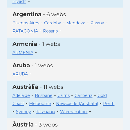
-
Riyadh
Argentina
- 6 webs
-
-
-
-
Buenos Aires
Cordoba
Mendoza
Parana
-
-
PATAGONIA
Rosario
Armenia
- 1 webs
-
ARMENIA
Aruba
- 1 webs
-
ARUBA
Austràlia
- 11 webs
-
-
-
-
Adelaide
Brisbane
Cairns
Canberra
Gold
-
-
-
Coast
Melbourne
Newcastle (Austràlia)
Perth
-
-
-
-
Sydney
Tasmania
Warrnambool
Àustria
- 3 webs