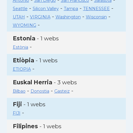
Antonio
San Diego
San Francisco
Sarasota
-
-
-
-
Seattle
Silicon Valley
Tampa
TENNESSEE
-
-
-
-
UTAH
VIRGINIA
Washington
Wisconsin
-
WYOMING
Estonia
- 1 webs
-
Estònia
Etiòpia
- 1 webs
-
ETIOPIA
Euskal Herria
- 3 webs
-
-
-
Bilbao
Donostia
Gasteiz
Fiji
- 1 webs
-
FIJI
Filipines
- 1 webs