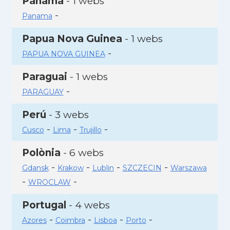
Panamà
- 1 webs
-
Panama
Papua Nova Guinea
- 1 webs
-
PAPUA NOVA GUINEA
Paraguai
- 1 webs
-
PARAGUAY
Perú
- 3 webs
-
-
-
Cusco
Lima
Trujillo
Polònia
- 6 webs
-
-
-
-
Gdansk
Krakow
Lublin
SZCZECIN
Warszawa
-
-
WROCLAW
Portugal
- 4 webs
-
-
-
-
Azores
Coimbra
Lisboa
Porto