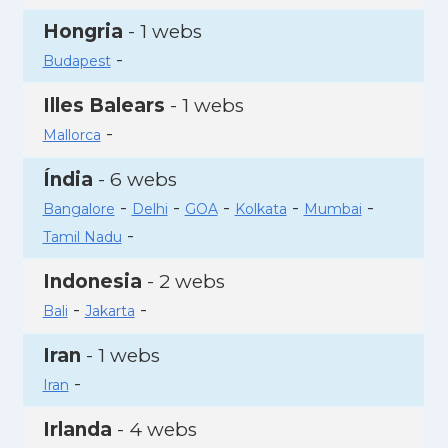
Hongria
- 1 webs
-
Budapest
Illes Balears
- 1 webs
-
Mallorca
Índia
- 6 webs
-
-
-
-
-
Bangalore
Delhi
GOA
Kolkata
Mumbai
-
Tamil Nadu
Indonesia
- 2 webs
-
-
Bali
Jakarta
Iran
- 1 webs
-
Iran
Irlanda
- 4 webs