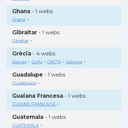
Ghana
- 1 webs
-
Ghana
Gibraltar
- 1 webs
-
Gibraltar
Grècia
- 4 webs
-
-
-
-
Atenes
Corfu
CRETA
Salonica
Guadalupe
- 1 webs
-
Guadeloupe
Guaiana Francesa
- 1 webs
-
GUYANE FRANÇAISE
Guatemala
- 1 webs
-
GUATEMALA