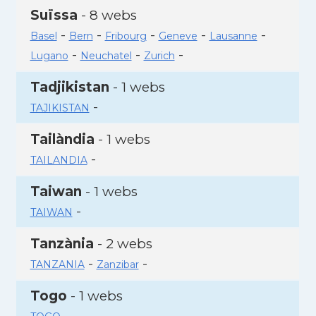
Suïssa
- 8 webs
-
-
-
-
-
Basel
Bern
Fribourg
Geneve
Lausanne
-
-
-
Lugano
Neuchatel
Zurich
Tadjikistan
- 1 webs
-
TAJIKISTAN
Tailàndia
- 1 webs
-
TAILANDIA
Taiwan
- 1 webs
-
TAIWAN
Tanzània
- 2 webs
-
-
TANZANIA
Zanzibar
Togo
- 1 webs
-