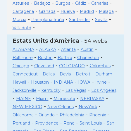
-
-
-
-
-
Asturies
Badajoz
Burgos
Cádiz
Canarias
-
-
-
-
-
Cartagena
Granada
Huelva
Madrid
Malaga
-
-
-
-
Murcia
Pamplona Iruña
Santander
Sevilla
-
Valladolid
Estats Units d'Amèrica
- 54 webs
-
-
-
-
ALABAMA
ALASKA
Atlanta
Austin
-
-
-
-
Baltimore
Boston
Buffalo
Charleston
-
-
-
-
Chicago
Cleveland
COLORADO
Columbus
-
-
-
-
-
Connecticut
Dallas
Davis
Detroit
Durham
-
-
-
-
-
Hawaii
Houston
INDIANA
IOWA
Irvine
-
-
-
Jacksonville
kentucky
Las Vegas
Los Angeles
-
-
-
-
-
MAINE
Miami
Minnesota
NEBRASKA
-
-
-
NEW MEXICO
New Orleans
NewYork
-
-
-
-
Oklahoma
Orlando
Philadelphia
Phoenix
-
-
-
-
Portland
Providence
Reno
Saint Louis
San
-
-
-
-