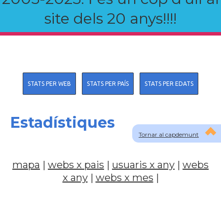
site dels 20 anys!!!!
STATS PER WEB
STATS PER PAÍS
STATS PER EDATS
Estadístiques
Tornar al capdemunt
mapa
|
webs x pais
|
usuaris x any
|
webs
x any
|
webs x mes
|