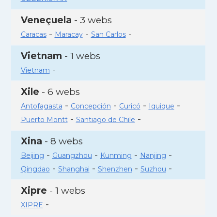
Veneçuela
- 3 webs
-
-
-
Caracas
Maracay
San Carlos
Vietnam
- 1 webs
-
Vietnam
Xile
- 6 webs
-
-
-
-
Antofagasta
Concepción
Curicó
Iquique
-
-
Puerto Montt
Santiago de Chile
Xina
- 8 webs
-
-
-
-
Beijing
Guangzhou
Kunming
Nanjing
-
-
-
-
Qingdao
Shanghai
Shenzhen
Suzhou
Xipre
- 1 webs
-
XIPRE