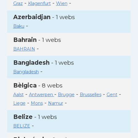
-
-
-
Graz
Klagenfurt
Wien
Azerbaidjan
- 1 webs
-
Baku
Bahrain
- 1 webs
-
BAHRAIN
Bangladesh
- 1 webs
-
Bangladesh
Bèlgica
- 8 webs
-
-
-
-
-
Aalst
Antwerpen
Brugge
Brusselles
Gent
-
-
-
Liege
Mons
Namur
Belize
- 1 webs
-
BELIZE