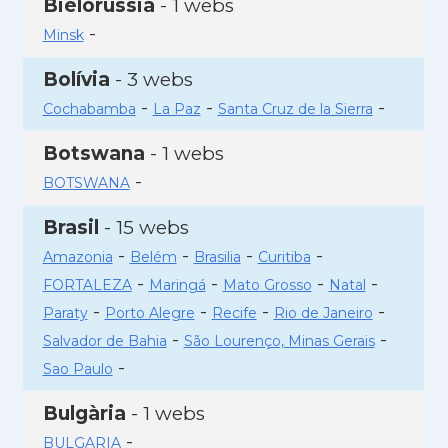
Bielorússia
- 1 webs
-
Minsk
Bolívia
- 3 webs
-
-
-
Cochabamba
La Paz
Santa Cruz de la Sierra
Botswana
- 1 webs
-
BOTSWANA
Brasil
- 15 webs
-
-
-
-
Amazonia
Belém
Brasilia
Curitiba
-
-
-
-
FORTALEZA
Maringá
Mato Grosso
Natal
-
-
-
-
Paraty
Porto Alegre
Recife
Rio de Janeiro
-
-
Salvador de Bahia
São Lourenço, Minas Gerais
-
Sao Paulo
Bulgària
- 1 webs
-
BULGARIA