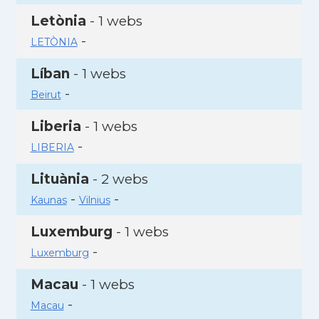
Letònia
- 1 webs
-
LETÒNIA
Líban
- 1 webs
-
Beirut
Liberia
- 1 webs
-
LIBERIA
Lituània
- 2 webs
-
-
Kaunas
Vilnius
Luxemburg
- 1 webs
-
Luxemburg
Macau
- 1 webs
-
Macau