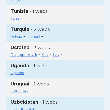
TOGO
Tunísia
- 1 webs
-
Tunis
Turquia
- 2 webs
-
-
Ankara
Istanbul
Ucraïna
- 3 webs
-
-
-
Dnipropetrovsk
Kiev
Lviv
Uganda
- 1 webs
-
Uganda
Uruguai
- 1 webs
-
URUGUAY
Uzbekistan
- 1 webs
-
UZBEKISTAN