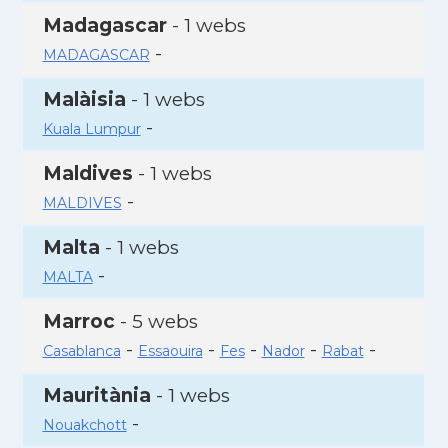
Madagascar
- 1 webs
-
MADAGASCAR
Malàisia
- 1 webs
-
Kuala Lumpur
Maldives
- 1 webs
-
MALDIVES
Malta
- 1 webs
-
MALTA
Marroc
- 5 webs
-
-
-
-
-
Casablanca
Essaouira
Fes
Nador
Rabat
Mauritània
- 1 webs
-
Nouakchott