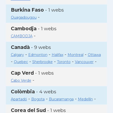
Burkina Faso
- 1 webs
-
Ouagadougou
Cambodja
- 1 webs
-
CAMBODJA
Canadà
- 9 webs
-
-
-
-
Calgary
Edmonton
Halifax
Montreal
Ottawa
-
-
-
-
-
Quebec
Sherbrooke
Toronto
Vancouver
Cap Verd
- 1 webs
-
Cabo Verde
Colòmbia
- 4 webs
-
-
-
-
Apartadó
Bogota
Bucaramanga
Medellín
Corea del Sud
- 1 webs