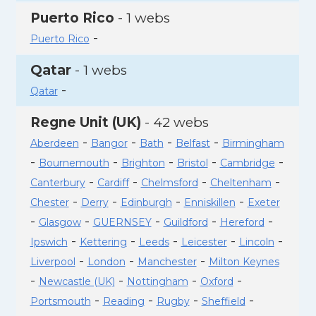
Puerto Rico
- 1 webs
-
Puerto Rico
Qatar
- 1 webs
-
Qatar
Regne Unit (UK)
- 42 webs
-
-
-
-
Aberdeen
Bangor
Bath
Belfast
Birmingham
-
-
-
-
-
Bournemouth
Brighton
Bristol
Cambridge
-
-
-
-
Canterbury
Cardiff
Chelmsford
Cheltenham
-
-
-
-
Chester
Derry
Edinburgh
Enniskillen
Exeter
-
-
-
-
-
Glasgow
GUERNSEY
Guildford
Hereford
-
-
-
-
-
Ipswich
Kettering
Leeds
Leicester
Lincoln
-
-
-
Liverpool
London
Manchester
Milton Keynes
-
-
-
-
Newcastle (UK)
Nottingham
Oxford
-
-
-
-
Portsmouth
Reading
Rugby
Sheffield