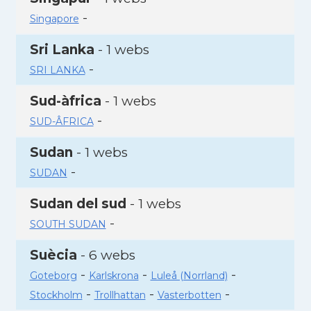
-
Singapore
Sri Lanka
- 1 webs
-
SRI LANKA
Sud-àfrica
- 1 webs
-
SUD-ÂFRICA
Sudan
- 1 webs
-
SUDAN
Sudan del sud
- 1 webs
-
SOUTH SUDAN
Suècia
- 6 webs
-
-
-
Goteborg
Karlskrona
Luleå (Norrland)
-
-
-
Stockholm
Trollhattan
Vasterbotten