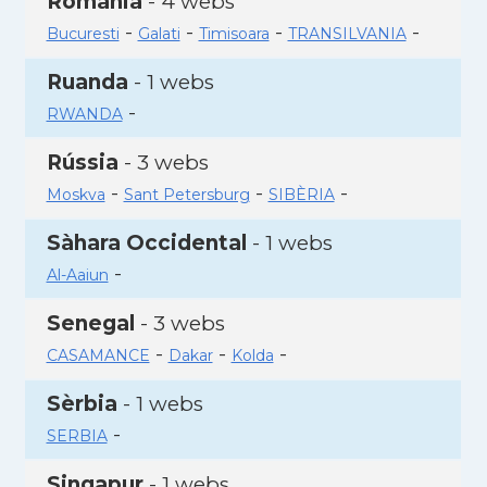
Romania
- 4 webs
-
-
-
-
Bucuresti
Galati
Timisoara
TRANSILVANIA
Ruanda
- 1 webs
-
RWANDA
Rússia
- 3 webs
-
-
-
Moskva
Sant Petersburg
SIBÈRIA
Sàhara Occidental
- 1 webs
-
Al-Aaiun
Senegal
- 3 webs
-
-
-
CASAMANCE
Dakar
Kolda
Sèrbia
- 1 webs
-
SERBIA
Singapur
- 1 webs