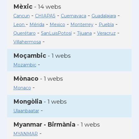
Mèxic
- 14 webs
-
-
-
-
Cancun
CHIAPAS
Cuernavaca
Guadalajara
-
-
-
-
-
Leon
Mérida
Mexico
Monterrey
Puebla
-
-
-
-
Querétaro
SanLuisPotosí
Tijuana
Veracruz
-
Villahermosa
Moçambic
- 1 webs
-
Mozambic
Mònaco
- 1 webs
-
Monaco
Mongòlia
- 1 webs
-
Ulaanbaatar
Myanmar - Birmània
- 1 webs
-
MYANMAR