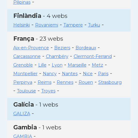
-
Pilipinas
Finlàndia
- 4 webs
-
-
-
-
Helsinki
Rovaniemi
Tampere
Turku
França
- 23 webs
-
-
-
Aix-en-Provence
Beziers
Bordeaux
-
-
-
Carcassonne
Chambéry
Clermont-Ferrand
-
-
-
-
-
Grenoble
Lille
Lyon
Marseille
Metz
-
-
-
-
-
Montpellier
Nancy
Nantes
Nice
Paris
-
-
-
-
Perpinya
Reims
Rennes
Rouen
Strasbourg
-
-
-
Toulouse
Troyes
Galícia
- 1 webs
-
GALIZA
Gambia
- 1 webs
-
GAMBIA