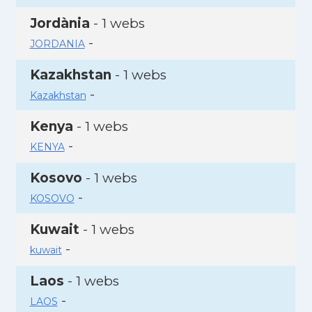
Jordània
- 1 webs
-
JORDANIA
Kazakhstan
- 1 webs
-
Kazakhstan
Kenya
- 1 webs
-
KENYA
Kosovo
- 1 webs
-
KOSOVO
Kuwait
- 1 webs
-
kuwait
Laos
- 1 webs
-
LAOS