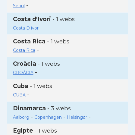
-
Seoul
Costa d'Ivori
- 1 webs
-
Costa D ivori
Costa Rica
- 1 webs
-
Costa Rica
Croàcia
- 1 webs
-
CROÀCIA
Cuba
- 1 webs
-
CUBA
Dinamarca
- 3 webs
-
-
-
Aalborg
Copenhagen
Helsingør
Egipte
- 1 webs