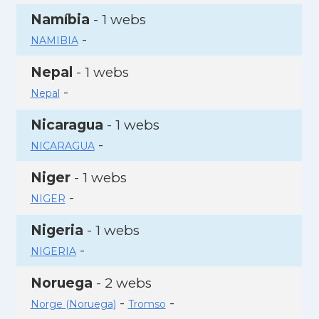
Namíbia
- 1 webs
-
NAMIBIA
Nepal
- 1 webs
-
Nepal
Nicaragua
- 1 webs
-
NICARAGUA
Niger
- 1 webs
-
NIGER
Nigeria
- 1 webs
-
NIGERIA
Noruega
- 2 webs
-
-
Norge (Noruega)
Tromso