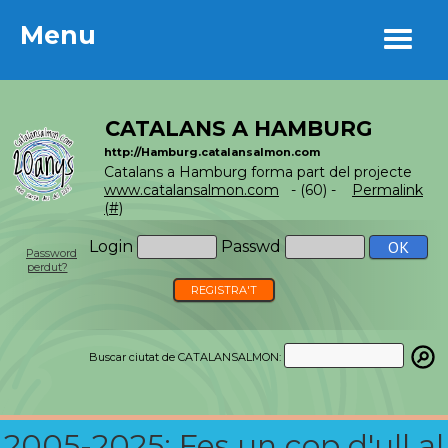
Menu
Menu
CATALANS A HAMBURG
http://Hamburg.catalansalmon.com
Catalans a Hamburg forma part del projecte
www.catalansalmon.com
- (60) -
Permalink
(#)
Login
Passwd
Password
perdut?
REGISTRA'T
Buscar ciutat de CATALANSALMON:
2005-2025: Fes un cop d'ull al