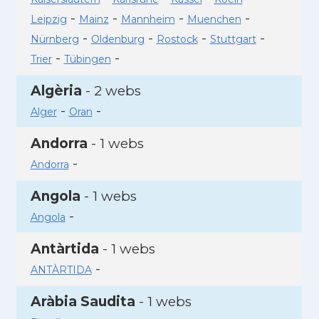
-
-
-
-
Leipzig
Mainz
Mannheim
Muenchen
-
-
-
-
Nürnberg
Oldenburg
Rostock
Stuttgart
-
-
Trier
Tübingen
Algèria
- 2 webs
-
-
Alger
Oran
Andorra
- 1 webs
-
Andorra
Angola
- 1 webs
-
Angola
Antàrtida
- 1 webs
-
ANTÀRTIDA
Aràbia Saudita
- 1 webs