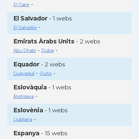
-
El Caire
El Salvador
- 1 webs
-
El Salvador
Emirats Àrabs Units
- 2 webs
-
-
Abu Dhabi
Dubai
Equador
- 2 webs
-
-
Guayaquil
Quito
Eslovàquia
- 1 webs
-
Bratislava
Eslovènia
- 1 webs
-
Ljubljana
Espanya
- 15 webs