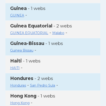
Guinea
- 1 webs
-
GUINEA
Guinea Equatorial
- 2 webs
-
-
GUINEA EQUATORIAL
Malabo
Guinea-Bissau
- 1 webs
-
Guinea Bissau
Haiti
- 1 webs
-
HAITI
Hondures
- 2 webs
-
-
Honduras
San Pedro Sula
Hong Kong
- 1 webs
-
Hong Kong