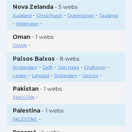
Nova Zelanda
- 5 webs
-
-
-
Auckland
Christchurch
Queenstown
Tauranga
-
-
Wellington
Oman
- 1 webs
-
OMAN
Països Baixos
- 8 webs
-
-
-
-
Amsterdam
Delft
Den Haag
Eindhoven
-
-
-
-
Leiden
Lelystad
Rotterdam
Utrecht
Pakistan
- 1 webs
-
PAKISTAN
Palestina
- 1 webs
-
PALESTINE