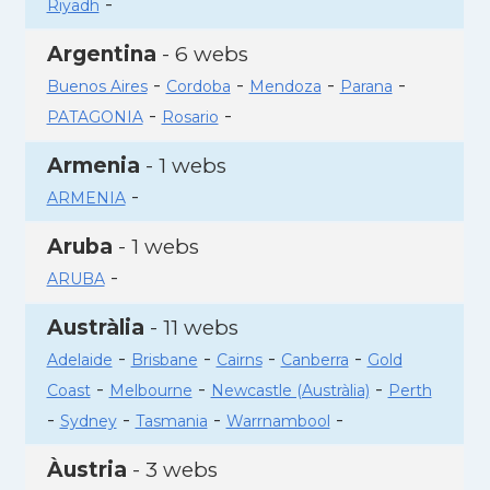
-
Riyadh
Argentina
- 6 webs
-
-
-
-
Buenos Aires
Cordoba
Mendoza
Parana
-
-
PATAGONIA
Rosario
Armenia
- 1 webs
-
ARMENIA
Aruba
- 1 webs
-
ARUBA
Austràlia
- 11 webs
-
-
-
-
Adelaide
Brisbane
Cairns
Canberra
Gold
-
-
-
Coast
Melbourne
Newcastle (Austràlia)
Perth
-
-
-
-
Sydney
Tasmania
Warrnambool
Àustria
- 3 webs