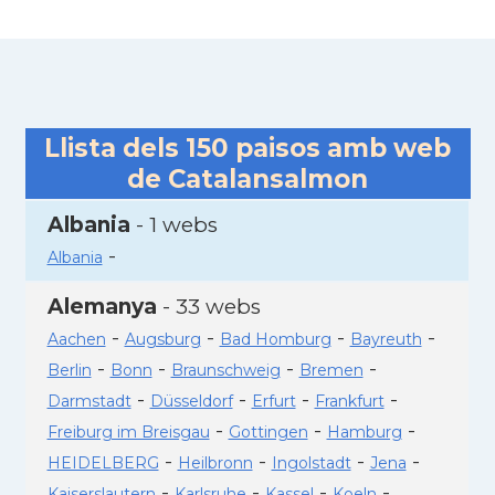
Llista dels
150
paisos amb web
de Catalansalmon
Albania
- 1 webs
-
Albania
Alemanya
- 33 webs
-
-
-
-
Aachen
Augsburg
Bad Homburg
Bayreuth
-
-
-
-
Berlin
Bonn
Braunschweig
Bremen
-
-
-
-
Darmstadt
Düsseldorf
Erfurt
Frankfurt
-
-
-
Freiburg im Breisgau
Gottingen
Hamburg
-
-
-
-
HEIDELBERG
Heilbronn
Ingolstadt
Jena
-
-
-
-
Kaiserslautern
Karlsruhe
Kassel
Koeln