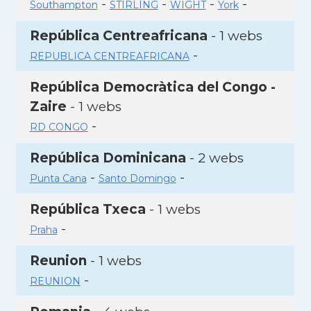
-
-
-
-
Southampton
STIRLING
WIGHT
York
República Centreafricana
- 1 webs
-
REPUBLICA CENTREAFRICANA
República Democràtica del Congo -
Zaire
- 1 webs
-
RD CONGO
República Dominicana
- 2 webs
-
-
Punta Cana
Santo Domingo
República Txeca
- 1 webs
-
Praha
Reunion
- 1 webs
-
REUNION