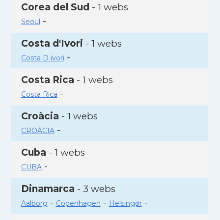
Corea del Sud
- 1 webs
-
Seoul
Costa d'Ivori
- 1 webs
-
Costa D ivori
Costa Rica
- 1 webs
-
Costa Rica
Croàcia
- 1 webs
-
CROÀCIA
Cuba
- 1 webs
-
CUBA
Dinamarca
- 3 webs
-
-
-
Aalborg
Copenhagen
Helsingør