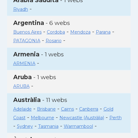
Aràbia Saudita
- 1 webs
-
Riyadh
Argentina
- 6 webs
-
-
-
-
Buenos Aires
Cordoba
Mendoza
Parana
-
-
PATAGONIA
Rosario
Armenia
- 1 webs
-
ARMENIA
Aruba
- 1 webs
-
ARUBA
Austràlia
- 11 webs
-
-
-
-
Adelaide
Brisbane
Cairns
Canberra
Gold
-
-
-
Coast
Melbourne
Newcastle (Austràlia)
Perth
-
-
-
-
Sydney
Tasmania
Warrnambool