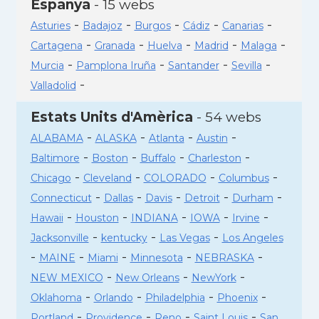
Espanya
- 15 webs
-
-
-
-
-
Asturies
Badajoz
Burgos
Cádiz
Canarias
-
-
-
-
-
Cartagena
Granada
Huelva
Madrid
Malaga
-
-
-
-
Murcia
Pamplona Iruña
Santander
Sevilla
-
Valladolid
Estats Units d'Amèrica
- 54 webs
-
-
-
-
ALABAMA
ALASKA
Atlanta
Austin
-
-
-
-
Baltimore
Boston
Buffalo
Charleston
-
-
-
-
Chicago
Cleveland
COLORADO
Columbus
-
-
-
-
-
Connecticut
Dallas
Davis
Detroit
Durham
-
-
-
-
-
Hawaii
Houston
INDIANA
IOWA
Irvine
-
-
-
Jacksonville
kentucky
Las Vegas
Los Angeles
-
-
-
-
-
MAINE
Miami
Minnesota
NEBRASKA
-
-
-
NEW MEXICO
New Orleans
NewYork
-
-
-
-
Oklahoma
Orlando
Philadelphia
Phoenix
-
-
-
-
Portland
Providence
Reno
Saint Louis
San