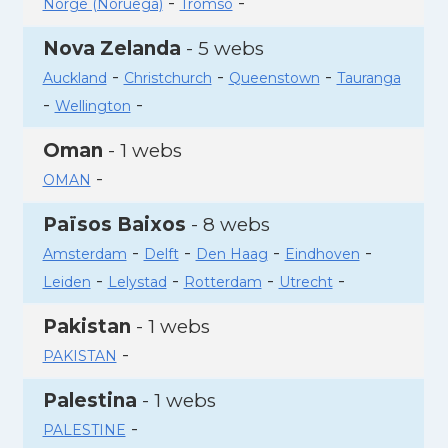
-
-
Norge (Noruega)
Tromso
Nova Zelanda
- 5 webs
-
-
-
Auckland
Christchurch
Queenstown
Tauranga
-
-
Wellington
Oman
- 1 webs
-
OMAN
Països Baixos
- 8 webs
-
-
-
-
Amsterdam
Delft
Den Haag
Eindhoven
-
-
-
-
Leiden
Lelystad
Rotterdam
Utrecht
Pakistan
- 1 webs
-
PAKISTAN
Palestina
- 1 webs
-
PALESTINE