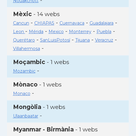
-
Nouakchott
Mèxic
- 14 webs
-
-
-
-
Cancun
CHIAPAS
Cuernavaca
Guadalajara
-
-
-
-
-
Leon
Mérida
Mexico
Monterrey
Puebla
-
-
-
-
Querétaro
SanLuisPotosí
Tijuana
Veracruz
-
Villahermosa
Moçambic
- 1 webs
-
Mozambic
Mònaco
- 1 webs
-
Monaco
Mongòlia
- 1 webs
-
Ulaanbaatar
Myanmar - Birmània
- 1 webs