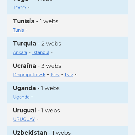
-
TOGO
Tunísia
- 1 webs
-
Tunis
Turquia
- 2 webs
-
-
Ankara
Istanbul
Ucraïna
- 3 webs
-
-
-
Dnipropetrovsk
Kiev
Lviv
Uganda
- 1 webs
-
Uganda
Uruguai
- 1 webs
-
URUGUAY
Uzbekistan
- 1 webs