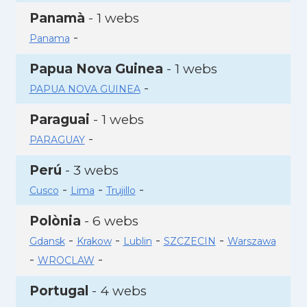
Panamà
- 1 webs
-
Panama
Papua Nova Guinea
- 1 webs
-
PAPUA NOVA GUINEA
Paraguai
- 1 webs
-
PARAGUAY
Perú
- 3 webs
-
-
-
Cusco
Lima
Trujillo
Polònia
- 6 webs
-
-
-
-
Gdansk
Krakow
Lublin
SZCZECIN
Warszawa
-
-
WROCLAW
Portugal
- 4 webs