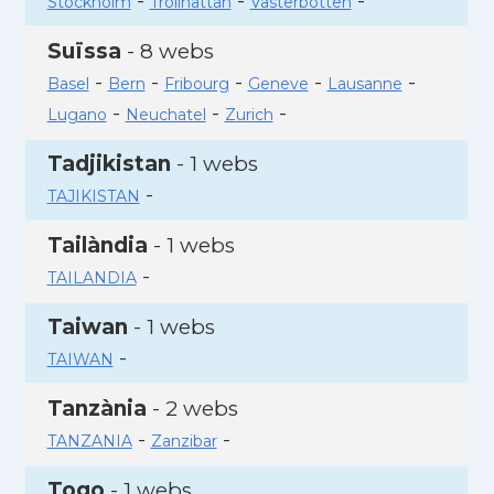
-
-
-
Stockholm
Trollhattan
Vasterbotten
Suïssa
- 8 webs
-
-
-
-
-
Basel
Bern
Fribourg
Geneve
Lausanne
-
-
-
Lugano
Neuchatel
Zurich
Tadjikistan
- 1 webs
-
TAJIKISTAN
Tailàndia
- 1 webs
-
TAILANDIA
Taiwan
- 1 webs
-
TAIWAN
Tanzània
- 2 webs
-
-
TANZANIA
Zanzibar
Togo
- 1 webs