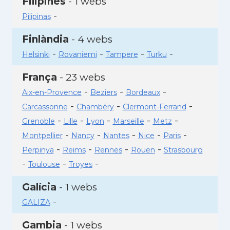
Filipines
- 1 webs
-
Pilipinas
Finlàndia
- 4 webs
-
-
-
-
Helsinki
Rovaniemi
Tampere
Turku
França
- 23 webs
-
-
-
Aix-en-Provence
Beziers
Bordeaux
-
-
-
Carcassonne
Chambéry
Clermont-Ferrand
-
-
-
-
-
Grenoble
Lille
Lyon
Marseille
Metz
-
-
-
-
-
Montpellier
Nancy
Nantes
Nice
Paris
-
-
-
-
Perpinya
Reims
Rennes
Rouen
Strasbourg
-
-
-
Toulouse
Troyes
Galícia
- 1 webs
-
GALIZA
Gambia
- 1 webs