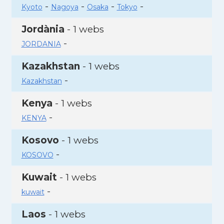
-
-
-
-
Kyoto
Nagoya
Osaka
Tokyo
Jordània
- 1 webs
-
JORDANIA
Kazakhstan
- 1 webs
-
Kazakhstan
Kenya
- 1 webs
-
KENYA
Kosovo
- 1 webs
-
KOSOVO
Kuwait
- 1 webs
-
kuwait
Laos
- 1 webs