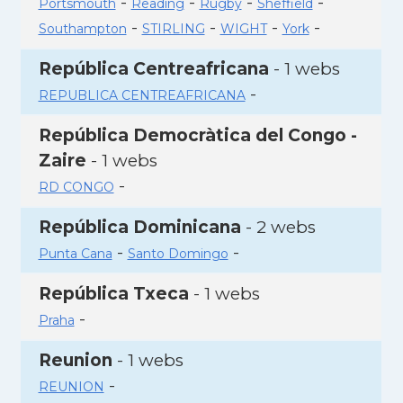
-
-
-
-
Portsmouth
Reading
Rugby
Sheffield
-
-
-
-
Southampton
STIRLING
WIGHT
York
República Centreafricana
- 1 webs
-
REPUBLICA CENTREAFRICANA
República Democràtica del Congo -
Zaire
- 1 webs
-
RD CONGO
República Dominicana
- 2 webs
-
-
Punta Cana
Santo Domingo
República Txeca
- 1 webs
-
Praha
Reunion
- 1 webs
-
REUNION