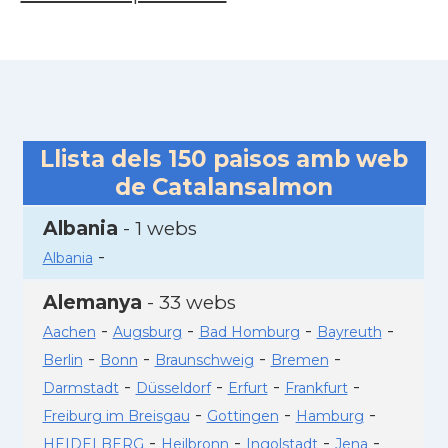
Llista dels
150
paisos amb web
de Catalansalmon
Albania
- 1 webs
-
Albania
Alemanya
- 33 webs
-
-
-
-
Aachen
Augsburg
Bad Homburg
Bayreuth
-
-
-
-
Berlin
Bonn
Braunschweig
Bremen
-
-
-
-
Darmstadt
Düsseldorf
Erfurt
Frankfurt
-
-
-
Freiburg im Breisgau
Gottingen
Hamburg
-
-
-
-
HEIDELBERG
Heilbronn
Ingolstadt
Jena