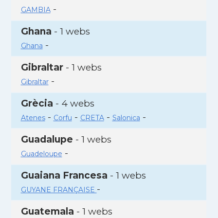
-
GAMBIA
Ghana
- 1 webs
-
Ghana
Gibraltar
- 1 webs
-
Gibraltar
Grècia
- 4 webs
-
-
-
-
Atenes
Corfu
CRETA
Salonica
Guadalupe
- 1 webs
-
Guadeloupe
Guaiana Francesa
- 1 webs
-
GUYANE FRANÇAISE
Guatemala
- 1 webs