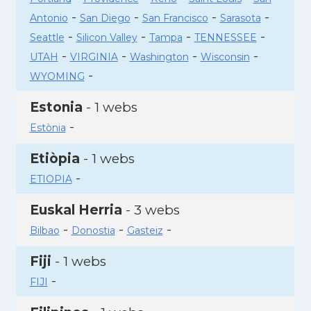
-
-
-
-
Antonio
San Diego
San Francisco
Sarasota
-
-
-
-
Seattle
Silicon Valley
Tampa
TENNESSEE
-
-
-
-
UTAH
VIRGINIA
Washington
Wisconsin
-
WYOMING
Estonia
- 1 webs
-
Estònia
Etiòpia
- 1 webs
-
ETIOPIA
Euskal Herria
- 3 webs
-
-
-
Bilbao
Donostia
Gasteiz
Fiji
- 1 webs
-
FIJI