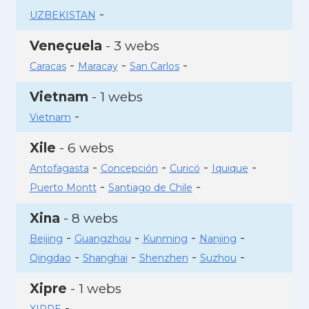
-
UZBEKISTAN
Veneçuela
- 3 webs
-
-
-
Caracas
Maracay
San Carlos
Vietnam
- 1 webs
-
Vietnam
Xile
- 6 webs
-
-
-
-
Antofagasta
Concepción
Curicó
Iquique
-
-
Puerto Montt
Santiago de Chile
Xina
- 8 webs
-
-
-
-
Beijing
Guangzhou
Kunming
Nanjing
-
-
-
-
Qingdao
Shanghai
Shenzhen
Suzhou
Xipre
- 1 webs
-