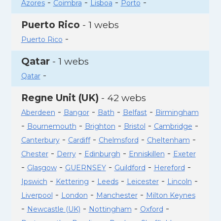
-
-
-
-
Azores
Coimbra
Lisboa
Porto
Puerto Rico
- 1 webs
-
Puerto Rico
Qatar
- 1 webs
-
Qatar
Regne Unit (UK)
- 42 webs
-
-
-
-
Aberdeen
Bangor
Bath
Belfast
Birmingham
-
-
-
-
-
Bournemouth
Brighton
Bristol
Cambridge
-
-
-
-
Canterbury
Cardiff
Chelmsford
Cheltenham
-
-
-
-
Chester
Derry
Edinburgh
Enniskillen
Exeter
-
-
-
-
-
Glasgow
GUERNSEY
Guildford
Hereford
-
-
-
-
-
Ipswich
Kettering
Leeds
Leicester
Lincoln
-
-
-
Liverpool
London
Manchester
Milton Keynes
-
-
-
-
Newcastle (UK)
Nottingham
Oxford