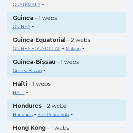
-
GUATEMALA
Guinea
- 1 webs
-
GUINEA
Guinea Equatorial
- 2 webs
-
-
GUINEA EQUATORIAL
Malabo
Guinea-Bissau
- 1 webs
-
Guinea Bissau
Haiti
- 1 webs
-
HAITI
Hondures
- 2 webs
-
-
Honduras
San Pedro Sula
Hong Kong
- 1 webs