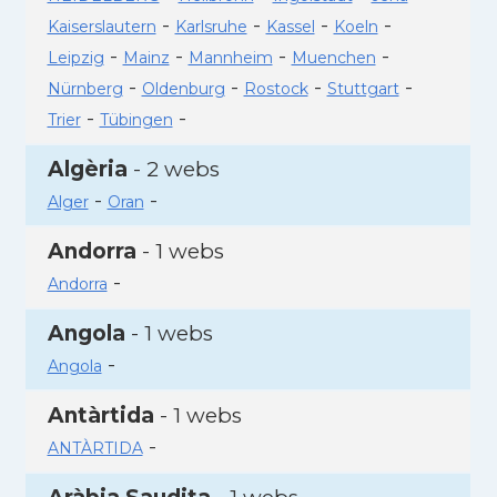
-
-
-
-
Kaiserslautern
Karlsruhe
Kassel
Koeln
-
-
-
-
Leipzig
Mainz
Mannheim
Muenchen
-
-
-
-
Nürnberg
Oldenburg
Rostock
Stuttgart
-
-
Trier
Tübingen
Algèria
- 2 webs
-
-
Alger
Oran
Andorra
- 1 webs
-
Andorra
Angola
- 1 webs
-
Angola
Antàrtida
- 1 webs
-
ANTÀRTIDA