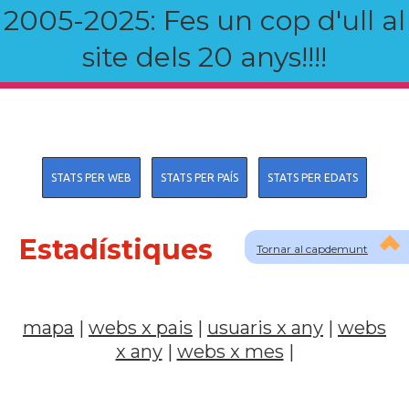
2005-2025: Fes un cop d'ull al
site dels 20 anys!!!!
STATS PER WEB
STATS PER PAÍS
STATS PER EDATS
Estadístiques
Tornar al capdemunt
mapa
|
webs x pais
|
usuaris x any
|
webs
x any
|
webs x mes
|