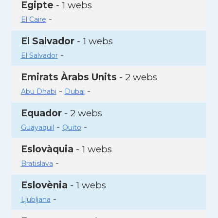
Egipte
- 1 webs
-
El Caire
El Salvador
- 1 webs
-
El Salvador
Emirats Àrabs Units
- 2 webs
-
-
Abu Dhabi
Dubai
Equador
- 2 webs
-
-
Guayaquil
Quito
Eslovàquia
- 1 webs
-
Bratislava
Eslovènia
- 1 webs
-
Ljubljana