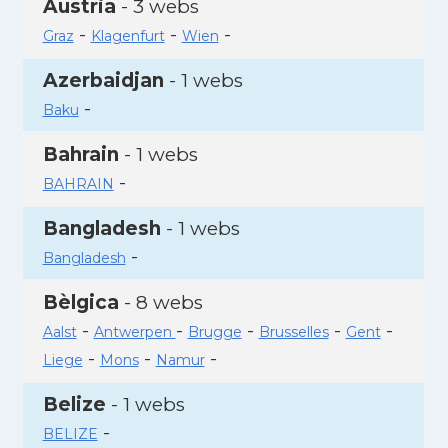
Àustria
- 3 webs
-
-
-
Graz
Klagenfurt
Wien
Azerbaidjan
- 1 webs
-
Baku
Bahrain
- 1 webs
-
BAHRAIN
Bangladesh
- 1 webs
-
Bangladesh
Bèlgica
- 8 webs
-
-
-
-
-
Aalst
Antwerpen
Brugge
Brusselles
Gent
-
-
-
Liege
Mons
Namur
Belize
- 1 webs
-
BELIZE