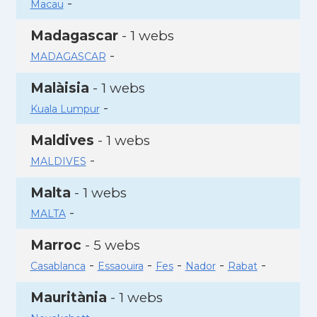
-
Macau
Madagascar
- 1 webs
-
MADAGASCAR
Malàisia
- 1 webs
-
Kuala Lumpur
Maldives
- 1 webs
-
MALDIVES
Malta
- 1 webs
-
MALTA
Marroc
- 5 webs
-
-
-
-
-
Casablanca
Essaouira
Fes
Nador
Rabat
Mauritània
- 1 webs