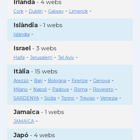
Irlanda
- 4 webs
-
-
-
-
Cork
Dublín
Galway
Limerick
Islàndia
- 1 webs
-
Islàndia
Israel
- 3 webs
-
-
-
Haifa
Jerusalem
Tel Aviv
Itàlia
- 15 webs
-
-
-
-
-
Arezzo
Bari
Bologna
Firenze
Genova
-
-
-
-
-
Milano
Napoli
Padova
Roma
Rovereto
-
-
-
-
-
SARDENYA
Sicilia
Torino
Treviso
Venezia
Jamaica
- 1 webs
-
JAMAICA
Japó
- 4 webs