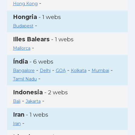
-
Hong Kong
Hongria
- 1 webs
-
Budapest
Illes Balears
- 1 webs
-
Mallorca
Índia
- 6 webs
-
-
-
-
-
Bangalore
Delhi
GOA
Kolkata
Mumbai
-
Tamil Nadu
Indonesia
- 2 webs
-
-
Bali
Jakarta
Iran
- 1 webs
-
Iran