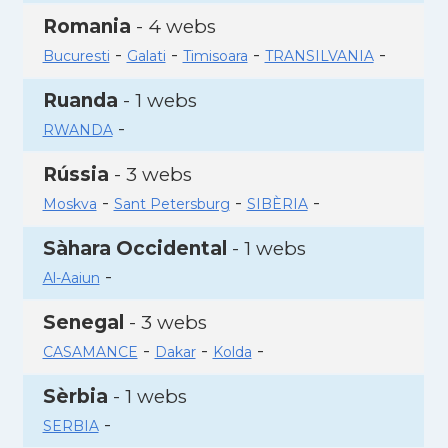
Romania
- 4 webs
-
-
-
-
Bucuresti
Galati
Timisoara
TRANSILVANIA
Ruanda
- 1 webs
-
RWANDA
Rússia
- 3 webs
-
-
-
Moskva
Sant Petersburg
SIBÈRIA
Sàhara Occidental
- 1 webs
-
Al-Aaiun
Senegal
- 3 webs
-
-
-
CASAMANCE
Dakar
Kolda
Sèrbia
- 1 webs
-
SERBIA