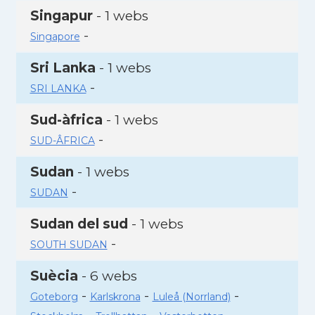
Singapur
- 1 webs
-
Singapore
Sri Lanka
- 1 webs
-
SRI LANKA
Sud-àfrica
- 1 webs
-
SUD-ÂFRICA
Sudan
- 1 webs
-
SUDAN
Sudan del sud
- 1 webs
-
SOUTH SUDAN
Suècia
- 6 webs
-
-
-
Goteborg
Karlskrona
Luleå (Norrland)