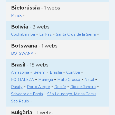
Bielorússia
- 1 webs
-
Minsk
Bolívia
- 3 webs
-
-
-
Cochabamba
La Paz
Santa Cruz de la Sierra
Botswana
- 1 webs
-
BOTSWANA
Brasil
- 15 webs
-
-
-
-
Amazonia
Belém
Brasilia
Curitiba
-
-
-
-
FORTALEZA
Maringá
Mato Grosso
Natal
-
-
-
-
Paraty
Porto Alegre
Recife
Rio de Janeiro
-
-
Salvador de Bahia
São Lourenço, Minas Gerais
-
Sao Paulo
Bulgària
- 1 webs