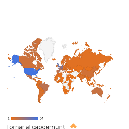
1
1
54
54
Tornar al capdemunt