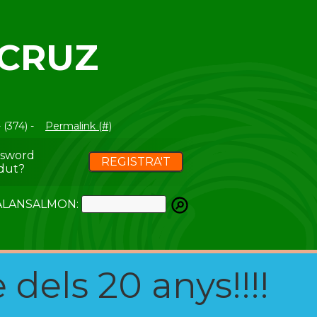
ACRUZ
 (374) -
Permalink (#)
ssword
REGISTRA'T
dut?
ATALANSALMON:
 dels 20 anys!!!!