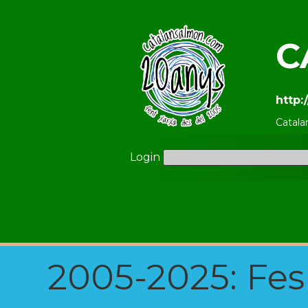
C
http:
Catala
Login
2005-2025: Fes u