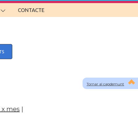
CONTACTE
TS
Tornar al capdemunt
 x mes
|