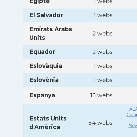
Egipte
1 webs
El Salvador
1 webs
Emirats Àrabs
2 webs
Units
Equador
2 webs
Eslovàquia
1 webs
Eslovènia
1 webs
Espanya
15 webs
AL
Col
Estats Units
54 webs
New
d'Amèrica