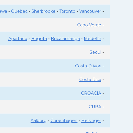
awa
-
Quebec
-
Sherbrooke
-
Toronto
-
Vancouver
-
Cabo Verde
-
Apartadó
-
Bogota
-
Bucaramanga
-
Medellín
-
Seoul
-
Costa D ivori
-
Costa Rica
-
CROÀCIA
-
CUBA
-
Aalborg
-
Copenhagen
-
Helsingør
-