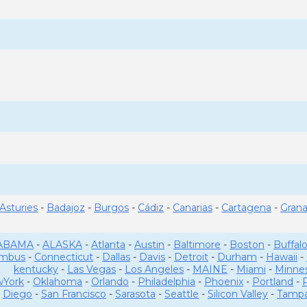
Asturies
-
Badajoz
-
Burgos
-
Cádiz
-
Canarias
-
Cartagena
-
Gran
ABAMA
-
ALASKA
-
Atlanta
-
Austin
-
Baltimore
-
Boston
-
Buffal
umbus
-
Connecticut
-
Dallas
-
Davis
-
Detroit
-
Durham
-
Hawaii
-
kentucky
-
Las Vegas
-
Los Angeles
-
MAINE
-
Miami
-
Minne
York
-
Oklahoma
-
Orlando
-
Philadelphia
-
Phoenix
-
Portland
-
Diego
-
San Francisco
-
Sarasota
-
Seattle
-
Silicon Valley
-
Tamp