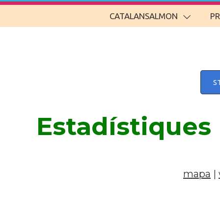
CATALANSALMON
P
S
Estadístiques
mapa
|