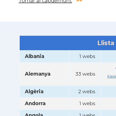
Tornar al capdemunt
Llista
Albania
1 webs
Alemanya
33 webs
Kais
Algèria
2 webs
Andorra
1 webs
Angola
1 webs