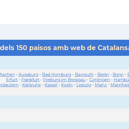
 dels
150
paisos amb web de Catalan
Aachen
-
Augsburg
-
Bad Homburg
-
Bayreuth
-
Berlin
-
Bonn
-
Erfurt
-
Frankfurt
-
Freiburg im Breisgau
-
Gottingen
-
Hambu
erslautern
-
Karlsruhe
-
Kassel
-
Koeln
-
Leipzig
-
Mainz
-
Mannhe