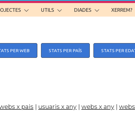
ROJECTES
UTILS
DIADES
XERREM?
TATS PER WEB
STATS PER PAÍS
STATS PER EDA
webs x pais
|
usuaris x any
|
webs x any
|
webs