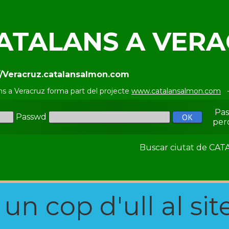
ATALANS A VER
//Veracruz.catalansalmon.com
ns a Veracruz forma part del projecte
www.catalansalmon.com
-
Pa
Passwd
per
Buscar ciutat de C
n cop d'ull al site