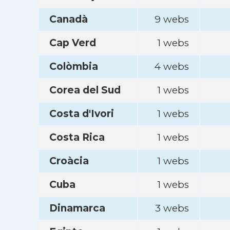
Canadà
9 webs
Cap Verd
1 webs
Colòmbia
4 webs
Corea del Sud
1 webs
Costa d'Ivori
1 webs
Costa Rica
1 webs
Croàcia
1 webs
Cuba
1 webs
Dinamarca
3 webs