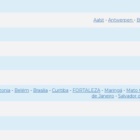
Aalst
-
Antwerpen
-
B
onia
-
Belém
-
Brasilia
-
Curitiba
-
FORTALEZA
-
Maringá
-
Mato 
de Janeiro
-
Salvador 