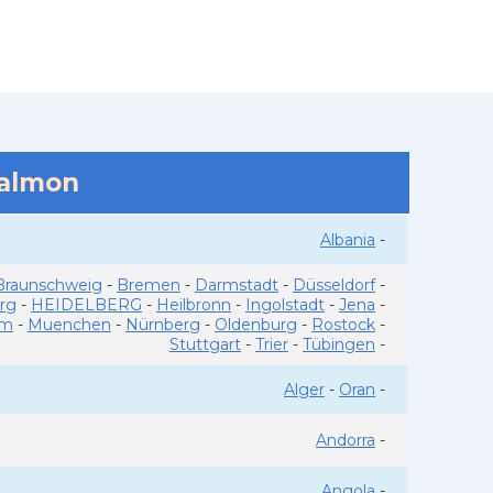
salmon
Albania
-
Braunschweig
-
Bremen
-
Darmstadt
-
Düsseldorf
-
rg
-
HEIDELBERG
-
Heilbronn
-
Ingolstadt
-
Jena
-
im
-
Muenchen
-
Nürnberg
-
Oldenburg
-
Rostock
-
Stuttgart
-
Trier
-
Tübingen
-
Alger
-
Oran
-
Andorra
-
Angola
-