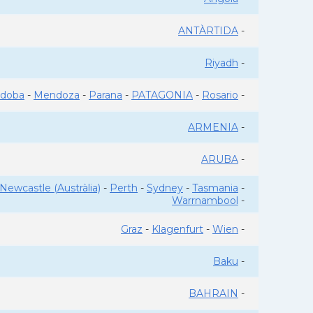
ANTÀRTIDA
-
Riyadh
-
rdoba
-
Mendoza
-
Parana
-
PATAGONIA
-
Rosario
-
ARMENIA
-
ARUBA
-
Newcastle (Austràlia)
-
Perth
-
Sydney
-
Tasmania
-
Warrnambool
-
Graz
-
Klagenfurt
-
Wien
-
Baku
-
BAHRAIN
-