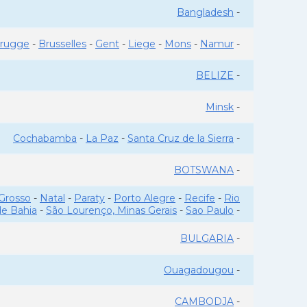
Bangladesh
-
rugge
-
Brusselles
-
Gent
-
Liege
-
Mons
-
Namur
-
BELIZE
-
Minsk
-
Cochabamba
-
La Paz
-
Santa Cruz de la Sierra
-
BOTSWANA
-
Grosso
-
Natal
-
Paraty
-
Porto Alegre
-
Recife
-
Rio
de Bahia
-
São Lourenço, Minas Gerais
-
Sao Paulo
-
BULGARIA
-
Ouagadougou
-
CAMBODJA
-