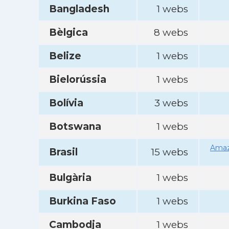
Bangladesh
1 webs
Bèlgica
8 webs
Belize
1 webs
Bielorússia
1 webs
Bolívia
3 webs
Botswana
1 webs
Amaz
Brasil
15 webs
Bulgària
1 webs
Burkina Faso
1 webs
Cambodja
1 webs