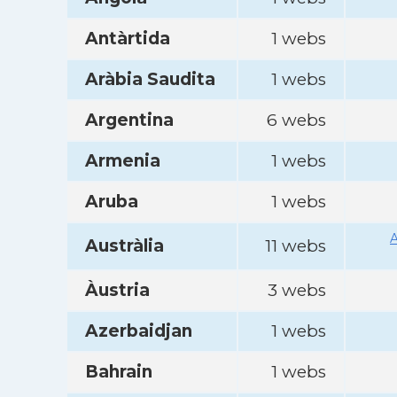
Antàrtida
1 webs
Aràbia Saudita
1 webs
Argentina
6 webs
Armenia
1 webs
Aruba
1 webs
A
Austràlia
11 webs
Àustria
3 webs
Azerbaidjan
1 webs
Bahrain
1 webs