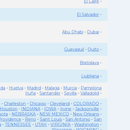
El Caire
-
El Salvador
-
Abu Dhabi
-
Dubai
-
Guayaquil
-
Quito
-
Bratislava
-
Ljubljana
-
ada
-
Huelva
-
Madrid
-
Malaga
-
Murcia
-
Pamplona
Iruña
-
Santander
-
Sevilla
-
Valladolid
-
o
-
Charleston
-
Chicago
-
Cleveland
-
COLORADO
-
Houston
-
INDIANA
-
IOWA
-
Irvine
-
Jacksonville
-
sota
-
NEBRASKA
-
NEW MEXICO
-
New Orleans
-
Providence
-
Reno
-
Saint Louis
-
San Antonio
-
San
a
-
TENNESSEE
-
UTAH
-
VIRGINIA
-
Washington
-
Wisconsin
-
WYOMING
-