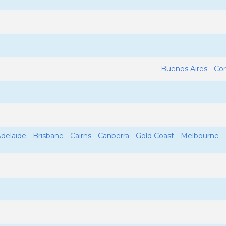
Buenos Aires
-
Co
delaide
-
Brisbane
-
Cairns
-
Canberra
-
Gold Coast
-
Melbourne
-