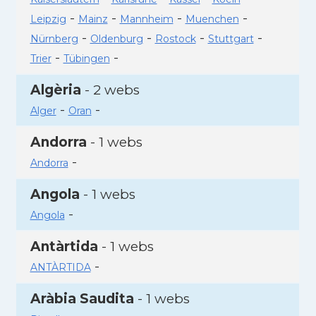
-
-
-
-
Leipzig
Mainz
Mannheim
Muenchen
-
-
-
-
Nürnberg
Oldenburg
Rostock
Stuttgart
-
-
Trier
Tübingen
Algèria
- 2 webs
-
-
Alger
Oran
Andorra
- 1 webs
-
Andorra
Angola
- 1 webs
-
Angola
Antàrtida
- 1 webs
-
ANTÀRTIDA
Aràbia Saudita
- 1 webs