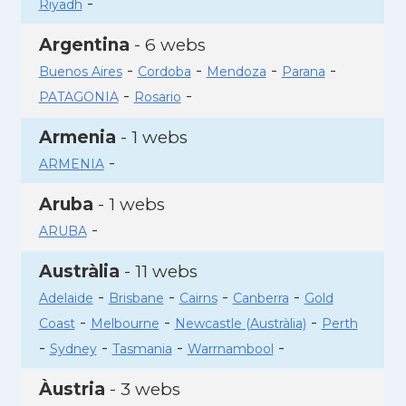
-
Riyadh
Argentina
- 6 webs
-
-
-
-
Buenos Aires
Cordoba
Mendoza
Parana
-
-
PATAGONIA
Rosario
Armenia
- 1 webs
-
ARMENIA
Aruba
- 1 webs
-
ARUBA
Austràlia
- 11 webs
-
-
-
-
Adelaide
Brisbane
Cairns
Canberra
Gold
-
-
-
Coast
Melbourne
Newcastle (Austràlia)
Perth
-
-
-
-
Sydney
Tasmania
Warrnambool
Àustria
- 3 webs