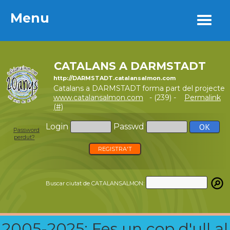
Menu
Menu
CATALANS A DARMSTADT
http://DARMSTADT.catalansalmon.com
Catalans a DARMSTADT forma part del projecte
www.catalansalmon.com
- (239) -
Permalink
(#)
Login
Passwd
Password
perdut?
REGISTRA'T
Buscar ciutat de CATALANSALMON:
2005-2025: Fes un cop d'ull al