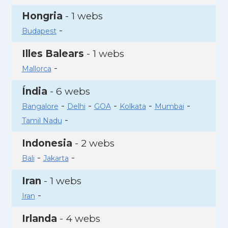
Hongria
- 1 webs
-
Budapest
Illes Balears
- 1 webs
-
Mallorca
Índia
- 6 webs
-
-
-
-
-
Bangalore
Delhi
GOA
Kolkata
Mumbai
-
Tamil Nadu
Indonesia
- 2 webs
-
-
Bali
Jakarta
Iran
- 1 webs
-
Iran
Irlanda
- 4 webs