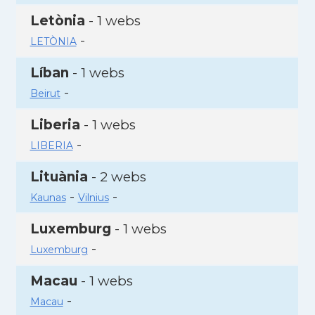
Letònia
- 1 webs
-
LETÒNIA
Líban
- 1 webs
-
Beirut
Liberia
- 1 webs
-
LIBERIA
Lituània
- 2 webs
-
-
Kaunas
Vilnius
Luxemburg
- 1 webs
-
Luxemburg
Macau
- 1 webs
-
Macau