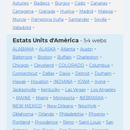
-
-
-
-
-
Asturies
Badajoz
Burgos
Cádiz
Canarias
-
-
-
-
-
Cartagena
Granada
Huelva
Madrid
Malaga
-
-
-
-
Murcia
Pamplona Iruña
Santander
Sevilla
-
Valladolid
Estats Units d'Amèrica
- 54 webs
-
-
-
-
ALABAMA
ALASKA
Atlanta
Austin
-
-
-
-
Baltimore
Boston
Buffalo
Charleston
-
-
-
-
Chicago
Cleveland
COLORADO
Columbus
-
-
-
-
-
Connecticut
Dallas
Davis
Detroit
Durham
-
-
-
-
-
Hawaii
Houston
INDIANA
IOWA
Irvine
-
-
-
Jacksonville
kentucky
Las Vegas
Los Angeles
-
-
-
-
-
MAINE
Miami
Minnesota
NEBRASKA
-
-
-
NEW MEXICO
New Orleans
NewYork
-
-
-
-
Oklahoma
Orlando
Philadelphia
Phoenix
-
-
-
-
Portland
Providence
Reno
Saint Louis
San
-
-
-
-