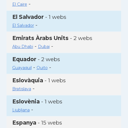
-
El Caire
El Salvador
- 1 webs
-
El Salvador
Emirats Àrabs Units
- 2 webs
-
-
Abu Dhabi
Dubai
Equador
- 2 webs
-
-
Guayaquil
Quito
Eslovàquia
- 1 webs
-
Bratislava
Eslovènia
- 1 webs
-
Ljubljana
Espanya
- 15 webs