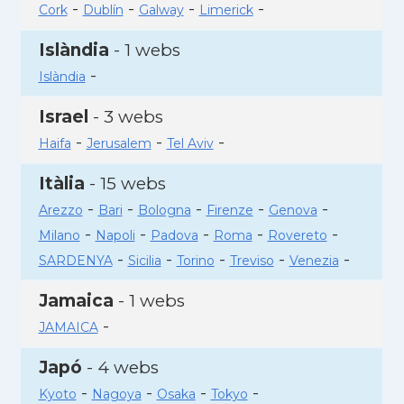
-
-
-
-
Cork
Dublín
Galway
Limerick
Islàndia
- 1 webs
-
Islàndia
Israel
- 3 webs
-
-
-
Haifa
Jerusalem
Tel Aviv
Itàlia
- 15 webs
-
-
-
-
-
Arezzo
Bari
Bologna
Firenze
Genova
-
-
-
-
-
Milano
Napoli
Padova
Roma
Rovereto
-
-
-
-
-
SARDENYA
Sicilia
Torino
Treviso
Venezia
Jamaica
- 1 webs
-
JAMAICA
Japó
- 4 webs
-
-
-
-
Kyoto
Nagoya
Osaka
Tokyo