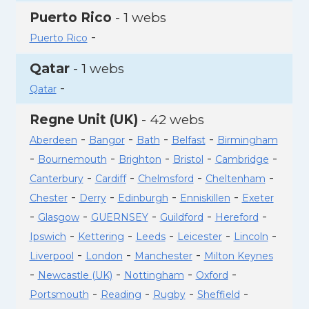
Puerto Rico
- 1 webs
-
Puerto Rico
Qatar
- 1 webs
-
Qatar
Regne Unit (UK)
- 42 webs
-
-
-
-
Aberdeen
Bangor
Bath
Belfast
Birmingham
-
-
-
-
-
Bournemouth
Brighton
Bristol
Cambridge
-
-
-
-
Canterbury
Cardiff
Chelmsford
Cheltenham
-
-
-
-
Chester
Derry
Edinburgh
Enniskillen
Exeter
-
-
-
-
-
Glasgow
GUERNSEY
Guildford
Hereford
-
-
-
-
-
Ipswich
Kettering
Leeds
Leicester
Lincoln
-
-
-
Liverpool
London
Manchester
Milton Keynes
-
-
-
-
Newcastle (UK)
Nottingham
Oxford
-
-
-
-
Portsmouth
Reading
Rugby
Sheffield