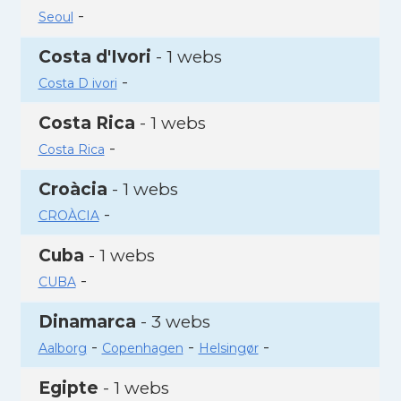
-
Seoul
Costa d'Ivori
- 1 webs
-
Costa D ivori
Costa Rica
- 1 webs
-
Costa Rica
Croàcia
- 1 webs
-
CROÀCIA
Cuba
- 1 webs
-
CUBA
Dinamarca
- 3 webs
-
-
-
Aalborg
Copenhagen
Helsingør
Egipte
- 1 webs