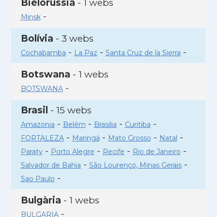
Bielorússia
- 1 webs
-
Minsk
Bolívia
- 3 webs
-
-
-
Cochabamba
La Paz
Santa Cruz de la Sierra
Botswana
- 1 webs
-
BOTSWANA
Brasil
- 15 webs
-
-
-
-
Amazonia
Belém
Brasilia
Curitiba
-
-
-
-
FORTALEZA
Maringá
Mato Grosso
Natal
-
-
-
-
Paraty
Porto Alegre
Recife
Rio de Janeiro
-
-
Salvador de Bahia
São Lourenço, Minas Gerais
-
Sao Paulo
Bulgària
- 1 webs
-
BULGARIA