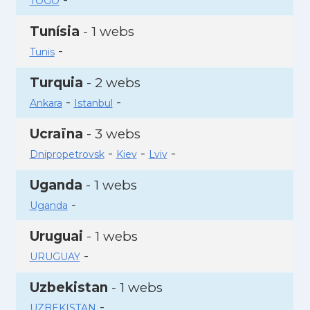
TOGO
Tunísia
- 1 webs
-
Tunis
Turquia
- 2 webs
-
-
Ankara
Istanbul
Ucraïna
- 3 webs
-
-
-
Dnipropetrovsk
Kiev
Lviv
Uganda
- 1 webs
-
Uganda
Uruguai
- 1 webs
-
URUGUAY
Uzbekistan
- 1 webs
-
UZBEKISTAN