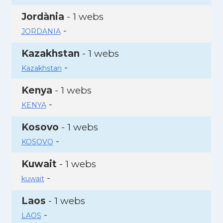
Jordània
- 1 webs
-
JORDANIA
Kazakhstan
- 1 webs
-
Kazakhstan
Kenya
- 1 webs
-
KENYA
Kosovo
- 1 webs
-
KOSOVO
Kuwait
- 1 webs
-
kuwait
Laos
- 1 webs
-
LAOS