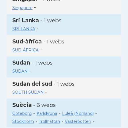
-
Singapore
Sri Lanka
- 1 webs
-
SRI LANKA
Sud-àfrica
- 1 webs
-
SUD-ÂFRICA
Sudan
- 1 webs
-
SUDAN
Sudan del sud
- 1 webs
-
SOUTH SUDAN
Suècia
- 6 webs
-
-
-
Goteborg
Karlskrona
Luleå (Norrland)
-
-
-
Stockholm
Trollhattan
Vasterbotten