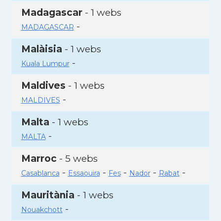
Madagascar
- 1 webs
-
MADAGASCAR
Malàisia
- 1 webs
-
Kuala Lumpur
Maldives
- 1 webs
-
MALDIVES
Malta
- 1 webs
-
MALTA
Marroc
- 5 webs
-
-
-
-
-
Casablanca
Essaouira
Fes
Nador
Rabat
Mauritània
- 1 webs
-
Nouakchott