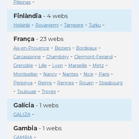
-
Pilipinas
Finlàndia
- 4 webs
-
-
-
-
Helsinki
Rovaniemi
Tampere
Turku
França
- 23 webs
-
-
-
Aix-en-Provence
Beziers
Bordeaux
-
-
-
Carcassonne
Chambéry
Clermont-Ferrand
-
-
-
-
-
Grenoble
Lille
Lyon
Marseille
Metz
-
-
-
-
-
Montpellier
Nancy
Nantes
Nice
Paris
-
-
-
-
Perpinya
Reims
Rennes
Rouen
Strasbourg
-
-
-
Toulouse
Troyes
Galícia
- 1 webs
-
GALIZA
Gambia
- 1 webs
-
GAMBIA