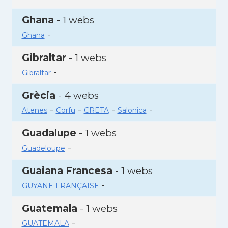
Ghana
- 1 webs
-
Ghana
Gibraltar
- 1 webs
-
Gibraltar
Grècia
- 4 webs
-
-
-
-
Atenes
Corfu
CRETA
Salonica
Guadalupe
- 1 webs
-
Guadeloupe
Guaiana Francesa
- 1 webs
-
GUYANE FRANÇAISE
Guatemala
- 1 webs
-
GUATEMALA