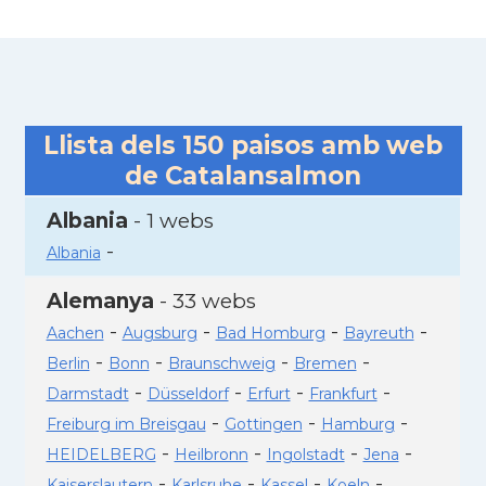
Llista dels
150
paisos amb web
de Catalansalmon
Albania
- 1 webs
-
Albania
Alemanya
- 33 webs
-
-
-
-
Aachen
Augsburg
Bad Homburg
Bayreuth
-
-
-
-
Berlin
Bonn
Braunschweig
Bremen
-
-
-
-
Darmstadt
Düsseldorf
Erfurt
Frankfurt
-
-
-
Freiburg im Breisgau
Gottingen
Hamburg
-
-
-
-
HEIDELBERG
Heilbronn
Ingolstadt
Jena
-
-
-
-
Kaiserslautern
Karlsruhe
Kassel
Koeln