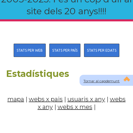
site dels 20 anys!!!!
STATS PER WEB
STATS PER PAÍS
STATS PER EDATS
Estadístiques
Tornar al capdemunt
mapa
|
webs x pais
|
usuaris x any
|
webs
x any
|
webs x mes
|