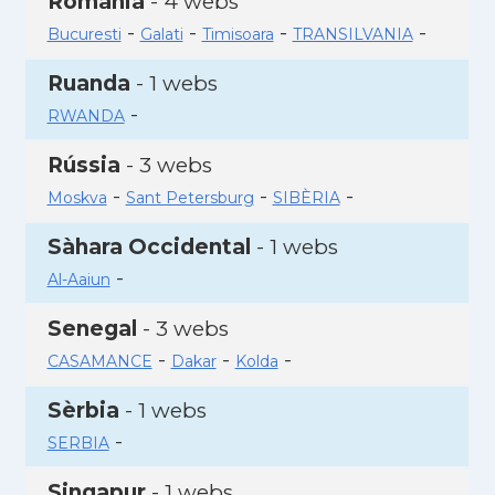
Romania
- 4 webs
-
-
-
-
Bucuresti
Galati
Timisoara
TRANSILVANIA
Ruanda
- 1 webs
-
RWANDA
Rússia
- 3 webs
-
-
-
Moskva
Sant Petersburg
SIBÈRIA
Sàhara Occidental
- 1 webs
-
Al-Aaiun
Senegal
- 3 webs
-
-
-
CASAMANCE
Dakar
Kolda
Sèrbia
- 1 webs
-
SERBIA
Singapur
- 1 webs