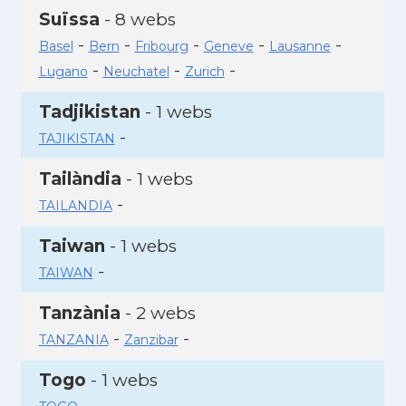
Suïssa
- 8 webs
-
-
-
-
-
Basel
Bern
Fribourg
Geneve
Lausanne
-
-
-
Lugano
Neuchatel
Zurich
Tadjikistan
- 1 webs
-
TAJIKISTAN
Tailàndia
- 1 webs
-
TAILANDIA
Taiwan
- 1 webs
-
TAIWAN
Tanzània
- 2 webs
-
-
TANZANIA
Zanzibar
Togo
- 1 webs
-