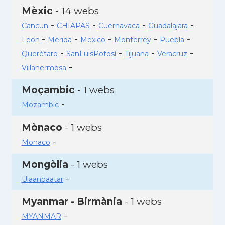
Mèxic
- 14 webs
-
-
-
-
Cancun
CHIAPAS
Cuernavaca
Guadalajara
-
-
-
-
-
Leon
Mérida
Mexico
Monterrey
Puebla
-
-
-
-
Querétaro
SanLuisPotosí
Tijuana
Veracruz
-
Villahermosa
Moçambic
- 1 webs
-
Mozambic
Mònaco
- 1 webs
-
Monaco
Mongòlia
- 1 webs
-
Ulaanbaatar
Myanmar - Birmània
- 1 webs
-
MYANMAR