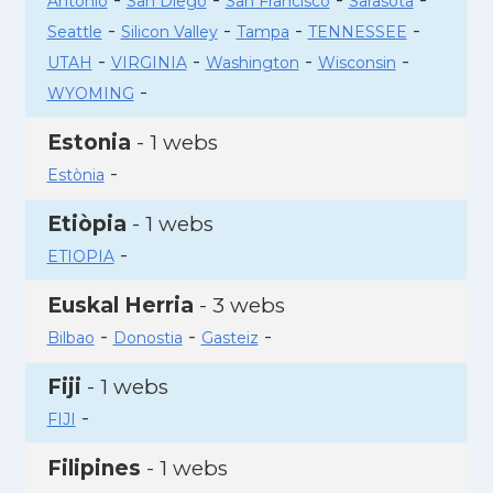
Antonio
San Diego
San Francisco
Sarasota
-
-
-
-
Seattle
Silicon Valley
Tampa
TENNESSEE
-
-
-
-
UTAH
VIRGINIA
Washington
Wisconsin
-
WYOMING
Estonia
- 1 webs
-
Estònia
Etiòpia
- 1 webs
-
ETIOPIA
Euskal Herria
- 3 webs
-
-
-
Bilbao
Donostia
Gasteiz
Fiji
- 1 webs
-
FIJI
Filipines
- 1 webs