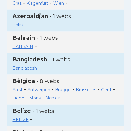
-
-
-
Graz
Klagenfurt
Wien
Azerbaidjan
- 1 webs
-
Baku
Bahrain
- 1 webs
-
BAHRAIN
Bangladesh
- 1 webs
-
Bangladesh
Bèlgica
- 8 webs
-
-
-
-
-
Aalst
Antwerpen
Brugge
Brusselles
Gent
-
-
-
Liege
Mons
Namur
Belize
- 1 webs
-
BELIZE