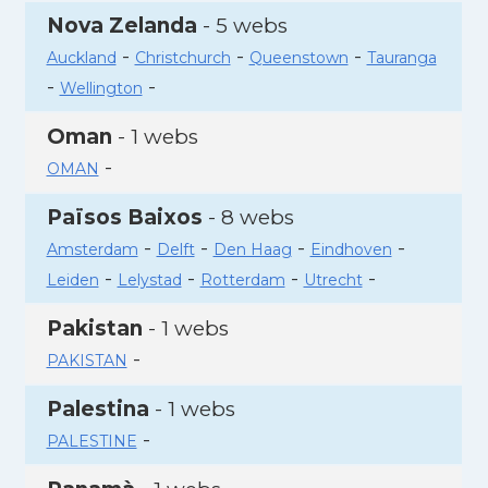
Nova Zelanda
- 5 webs
-
-
-
Auckland
Christchurch
Queenstown
Tauranga
-
-
Wellington
Oman
- 1 webs
-
OMAN
Països Baixos
- 8 webs
-
-
-
-
Amsterdam
Delft
Den Haag
Eindhoven
-
-
-
-
Leiden
Lelystad
Rotterdam
Utrecht
Pakistan
- 1 webs
-
PAKISTAN
Palestina
- 1 webs
-
PALESTINE