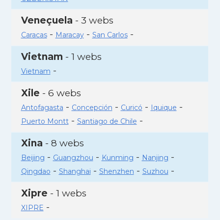
Veneçuela
- 3 webs
-
-
-
Caracas
Maracay
San Carlos
Vietnam
- 1 webs
-
Vietnam
Xile
- 6 webs
-
-
-
-
Antofagasta
Concepción
Curicó
Iquique
-
-
Puerto Montt
Santiago de Chile
Xina
- 8 webs
-
-
-
-
Beijing
Guangzhou
Kunming
Nanjing
-
-
-
-
Qingdao
Shanghai
Shenzhen
Suzhou
Xipre
- 1 webs
-
XIPRE