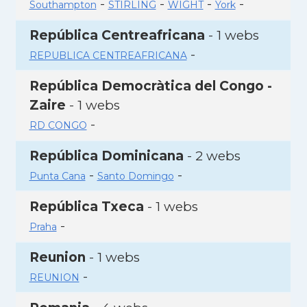
-
-
-
-
Southampton
STIRLING
WIGHT
York
República Centreafricana
- 1 webs
-
REPUBLICA CENTREAFRICANA
República Democràtica del Congo -
Zaire
- 1 webs
-
RD CONGO
República Dominicana
- 2 webs
-
-
Punta Cana
Santo Domingo
República Txeca
- 1 webs
-
Praha
Reunion
- 1 webs
-
REUNION