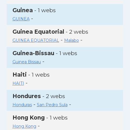
Guinea
- 1 webs
-
GUINEA
Guinea Equatorial
- 2 webs
-
-
GUINEA EQUATORIAL
Malabo
Guinea-Bissau
- 1 webs
-
Guinea Bissau
Haiti
- 1 webs
-
HAITI
Hondures
- 2 webs
-
-
Honduras
San Pedro Sula
Hong Kong
- 1 webs
-
Hong Kong