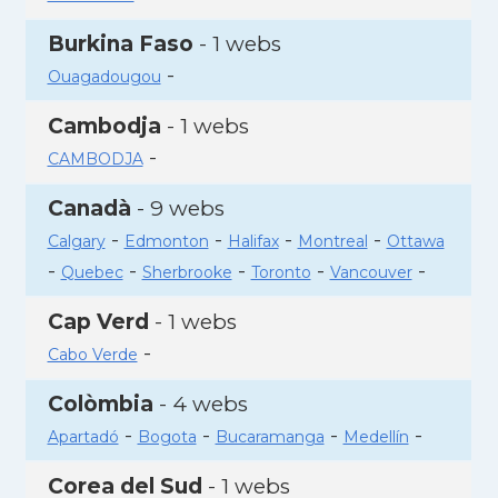
Burkina Faso
- 1 webs
-
Ouagadougou
Cambodja
- 1 webs
-
CAMBODJA
Canadà
- 9 webs
-
-
-
-
Calgary
Edmonton
Halifax
Montreal
Ottawa
-
-
-
-
-
Quebec
Sherbrooke
Toronto
Vancouver
Cap Verd
- 1 webs
-
Cabo Verde
Colòmbia
- 4 webs
-
-
-
-
Apartadó
Bogota
Bucaramanga
Medellín
Corea del Sud
- 1 webs