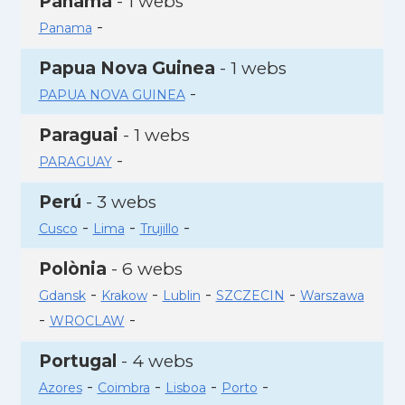
Panamà
- 1 webs
-
Panama
Papua Nova Guinea
- 1 webs
-
PAPUA NOVA GUINEA
Paraguai
- 1 webs
-
PARAGUAY
Perú
- 3 webs
-
-
-
Cusco
Lima
Trujillo
Polònia
- 6 webs
-
-
-
-
Gdansk
Krakow
Lublin
SZCZECIN
Warszawa
-
-
WROCLAW
Portugal
- 4 webs
-
-
-
-
Azores
Coimbra
Lisboa
Porto