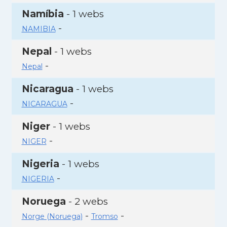
Namíbia
- 1 webs
-
NAMIBIA
Nepal
- 1 webs
-
Nepal
Nicaragua
- 1 webs
-
NICARAGUA
Niger
- 1 webs
-
NIGER
Nigeria
- 1 webs
-
NIGERIA
Noruega
- 2 webs
-
-
Norge (Noruega)
Tromso