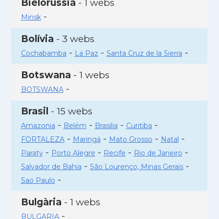
Bielorússia
- 1 webs
-
Minsk
Bolívia
- 3 webs
-
-
-
Cochabamba
La Paz
Santa Cruz de la Sierra
Botswana
- 1 webs
-
BOTSWANA
Brasil
- 15 webs
-
-
-
-
Amazonia
Belém
Brasilia
Curitiba
-
-
-
-
FORTALEZA
Maringá
Mato Grosso
Natal
-
-
-
-
Paraty
Porto Alegre
Recife
Rio de Janeiro
-
-
Salvador de Bahia
São Lourenço, Minas Gerais
-
Sao Paulo
Bulgària
- 1 webs
-
BULGARIA