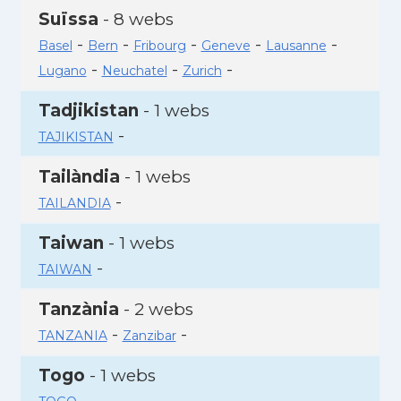
Suïssa
- 8 webs
-
-
-
-
-
Basel
Bern
Fribourg
Geneve
Lausanne
-
-
-
Lugano
Neuchatel
Zurich
Tadjikistan
- 1 webs
-
TAJIKISTAN
Tailàndia
- 1 webs
-
TAILANDIA
Taiwan
- 1 webs
-
TAIWAN
Tanzània
- 2 webs
-
-
TANZANIA
Zanzibar
Togo
- 1 webs
-