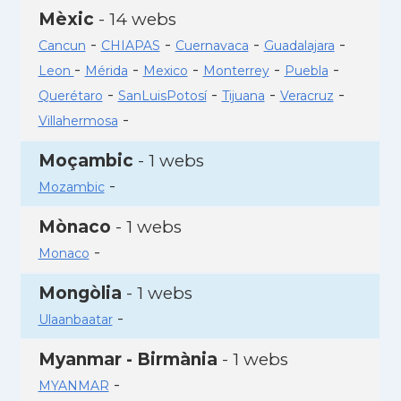
Mèxic
- 14 webs
-
-
-
-
Cancun
CHIAPAS
Cuernavaca
Guadalajara
-
-
-
-
-
Leon
Mérida
Mexico
Monterrey
Puebla
-
-
-
-
Querétaro
SanLuisPotosí
Tijuana
Veracruz
-
Villahermosa
Moçambic
- 1 webs
-
Mozambic
Mònaco
- 1 webs
-
Monaco
Mongòlia
- 1 webs
-
Ulaanbaatar
Myanmar - Birmània
- 1 webs
-
MYANMAR