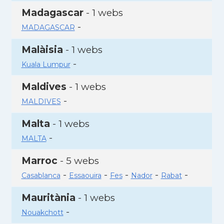
Madagascar
- 1 webs
-
MADAGASCAR
Malàisia
- 1 webs
-
Kuala Lumpur
Maldives
- 1 webs
-
MALDIVES
Malta
- 1 webs
-
MALTA
Marroc
- 5 webs
-
-
-
-
-
Casablanca
Essaouira
Fes
Nador
Rabat
Mauritània
- 1 webs
-
Nouakchott