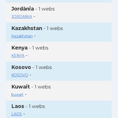
Jordània
- 1 webs
-
JORDANIA
Kazakhstan
- 1 webs
-
Kazakhstan
Kenya
- 1 webs
-
KENYA
Kosovo
- 1 webs
-
KOSOVO
Kuwait
- 1 webs
-
kuwait
Laos
- 1 webs
-
LAOS