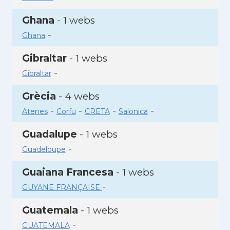
Ghana
- 1 webs
-
Ghana
Gibraltar
- 1 webs
-
Gibraltar
Grècia
- 4 webs
-
-
-
-
Atenes
Corfu
CRETA
Salonica
Guadalupe
- 1 webs
-
Guadeloupe
Guaiana Francesa
- 1 webs
-
GUYANE FRANÇAISE
Guatemala
- 1 webs
-
GUATEMALA