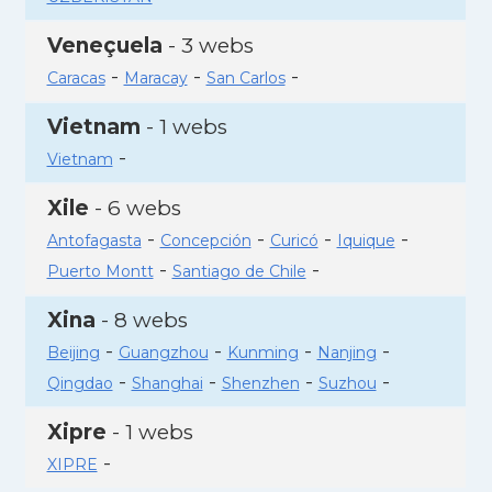
Veneçuela
- 3 webs
-
-
-
Caracas
Maracay
San Carlos
Vietnam
- 1 webs
-
Vietnam
Xile
- 6 webs
-
-
-
-
Antofagasta
Concepción
Curicó
Iquique
-
-
Puerto Montt
Santiago de Chile
Xina
- 8 webs
-
-
-
-
Beijing
Guangzhou
Kunming
Nanjing
-
-
-
-
Qingdao
Shanghai
Shenzhen
Suzhou
Xipre
- 1 webs
-
XIPRE