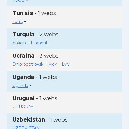
TOGO
Tunísia
- 1 webs
-
Tunis
Turquia
- 2 webs
-
-
Ankara
Istanbul
Ucraïna
- 3 webs
-
-
-
Dnipropetrovsk
Kiev
Lviv
Uganda
- 1 webs
-
Uganda
Uruguai
- 1 webs
-
URUGUAY
Uzbekistan
- 1 webs
-
UZBEKISTAN