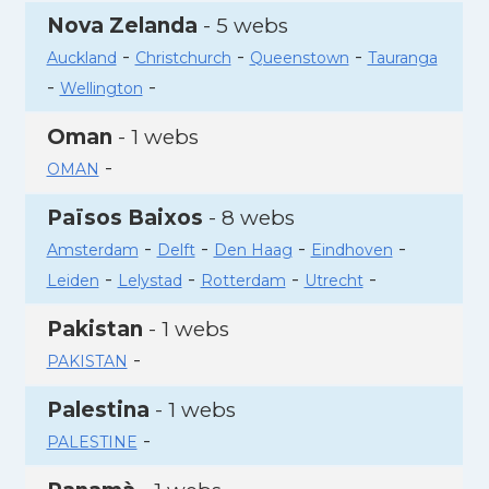
Nova Zelanda
- 5 webs
-
-
-
Auckland
Christchurch
Queenstown
Tauranga
-
-
Wellington
Oman
- 1 webs
-
OMAN
Països Baixos
- 8 webs
-
-
-
-
Amsterdam
Delft
Den Haag
Eindhoven
-
-
-
-
Leiden
Lelystad
Rotterdam
Utrecht
Pakistan
- 1 webs
-
PAKISTAN
Palestina
- 1 webs
-
PALESTINE