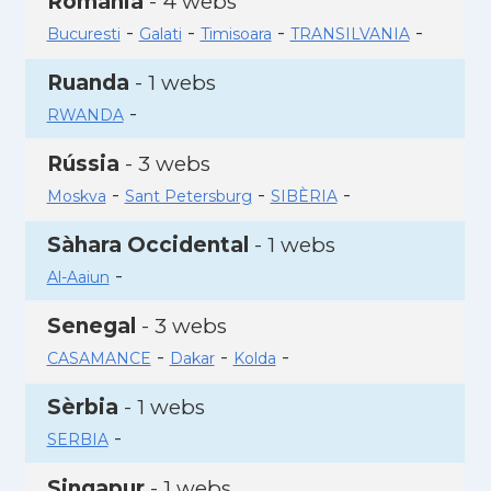
Romania
- 4 webs
-
-
-
-
Bucuresti
Galati
Timisoara
TRANSILVANIA
Ruanda
- 1 webs
-
RWANDA
Rússia
- 3 webs
-
-
-
Moskva
Sant Petersburg
SIBÈRIA
Sàhara Occidental
- 1 webs
-
Al-Aaiun
Senegal
- 3 webs
-
-
-
CASAMANCE
Dakar
Kolda
Sèrbia
- 1 webs
-
SERBIA
Singapur
- 1 webs