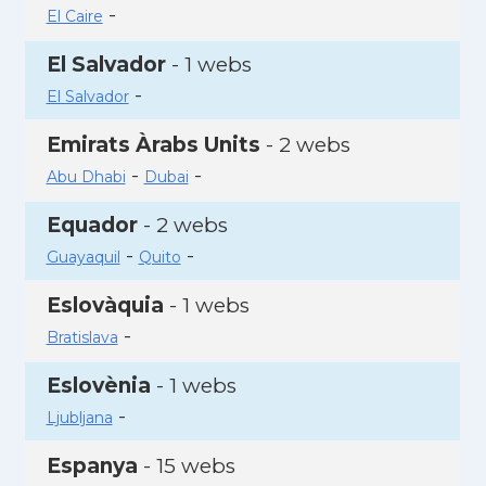
-
El Caire
El Salvador
- 1 webs
-
El Salvador
Emirats Àrabs Units
- 2 webs
-
-
Abu Dhabi
Dubai
Equador
- 2 webs
-
-
Guayaquil
Quito
Eslovàquia
- 1 webs
-
Bratislava
Eslovènia
- 1 webs
-
Ljubljana
Espanya
- 15 webs