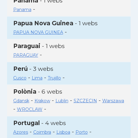
Panamà
- 1 webs
-
Panama
Papua Nova Guinea
- 1 webs
-
PAPUA NOVA GUINEA
Paraguai
- 1 webs
-
PARAGUAY
Perú
- 3 webs
-
-
-
Cusco
Lima
Trujillo
Polònia
- 6 webs
-
-
-
-
Gdansk
Krakow
Lublin
SZCZECIN
Warszawa
-
-
WROCLAW
Portugal
- 4 webs
-
-
-
-
Azores
Coimbra
Lisboa
Porto