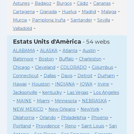
-
-
-
-
-
Asturies
Badajoz
Burgos
Cádiz
Canarias
-
-
-
-
-
Cartagena
Granada
Huelva
Madrid
Malaga
-
-
-
-
Murcia
Pamplona Iruña
Santander
Sevilla
-
Valladolid
Estats Units d'Amèrica
- 54 webs
-
-
-
-
ALABAMA
ALASKA
Atlanta
Austin
-
-
-
-
Baltimore
Boston
Buffalo
Charleston
-
-
-
-
Chicago
Cleveland
COLORADO
Columbus
-
-
-
-
-
Connecticut
Dallas
Davis
Detroit
Durham
-
-
-
-
-
Hawaii
Houston
INDIANA
IOWA
Irvine
-
-
-
Jacksonville
kentucky
Las Vegas
Los Angeles
-
-
-
-
-
MAINE
Miami
Minnesota
NEBRASKA
-
-
-
NEW MEXICO
New Orleans
NewYork
-
-
-
-
Oklahoma
Orlando
Philadelphia
Phoenix
-
-
-
-
Portland
Providence
Reno
Saint Louis
San
-
-
-
-