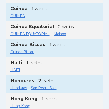
Guinea
- 1 webs
-
GUINEA
Guinea Equatorial
- 2 webs
-
-
GUINEA EQUATORIAL
Malabo
Guinea-Bissau
- 1 webs
-
Guinea Bissau
Haiti
- 1 webs
-
HAITI
Hondures
- 2 webs
-
-
Honduras
San Pedro Sula
Hong Kong
- 1 webs
-
Hong Kong