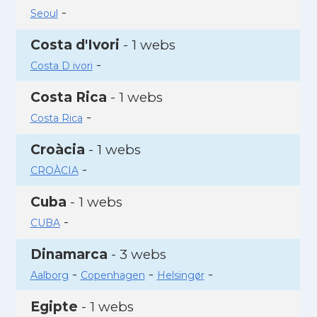
-
Seoul
Costa d'Ivori
- 1 webs
-
Costa D ivori
Costa Rica
- 1 webs
-
Costa Rica
Croàcia
- 1 webs
-
CROÀCIA
Cuba
- 1 webs
-
CUBA
Dinamarca
- 3 webs
-
-
-
Aalborg
Copenhagen
Helsingør
Egipte
- 1 webs