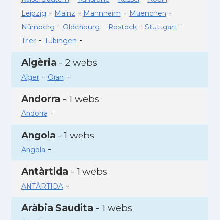
-
-
-
-
Leipzig
Mainz
Mannheim
Muenchen
-
-
-
-
Nürnberg
Oldenburg
Rostock
Stuttgart
-
-
Trier
Tübingen
Algèria
- 2 webs
-
-
Alger
Oran
Andorra
- 1 webs
-
Andorra
Angola
- 1 webs
-
Angola
Antàrtida
- 1 webs
-
ANTÀRTIDA
Aràbia Saudita
- 1 webs