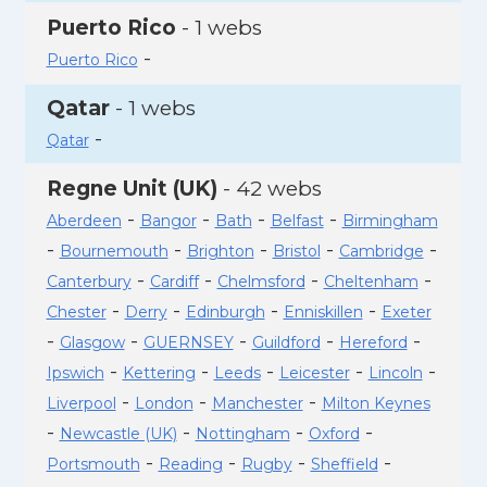
Puerto Rico
- 1 webs
-
Puerto Rico
Qatar
- 1 webs
-
Qatar
Regne Unit (UK)
- 42 webs
-
-
-
-
Aberdeen
Bangor
Bath
Belfast
Birmingham
-
-
-
-
-
Bournemouth
Brighton
Bristol
Cambridge
-
-
-
-
Canterbury
Cardiff
Chelmsford
Cheltenham
-
-
-
-
Chester
Derry
Edinburgh
Enniskillen
Exeter
-
-
-
-
-
Glasgow
GUERNSEY
Guildford
Hereford
-
-
-
-
-
Ipswich
Kettering
Leeds
Leicester
Lincoln
-
-
-
Liverpool
London
Manchester
Milton Keynes
-
-
-
-
Newcastle (UK)
Nottingham
Oxford
-
-
-
-
Portsmouth
Reading
Rugby
Sheffield