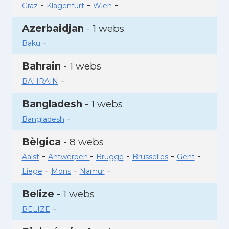
-
-
-
Graz
Klagenfurt
Wien
Azerbaidjan
- 1 webs
-
Baku
Bahrain
- 1 webs
-
BAHRAIN
Bangladesh
- 1 webs
-
Bangladesh
Bèlgica
- 8 webs
-
-
-
-
-
Aalst
Antwerpen
Brugge
Brusselles
Gent
-
-
-
Liege
Mons
Namur
Belize
- 1 webs
-
BELIZE