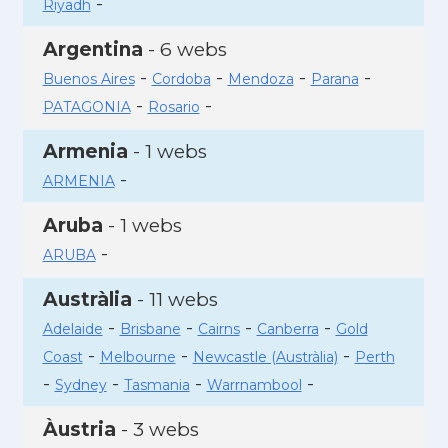
-
Riyadh
Argentina
- 6 webs
-
-
-
-
Buenos Aires
Cordoba
Mendoza
Parana
-
-
PATAGONIA
Rosario
Armenia
- 1 webs
-
ARMENIA
Aruba
- 1 webs
-
ARUBA
Austràlia
- 11 webs
-
-
-
-
Adelaide
Brisbane
Cairns
Canberra
Gold
-
-
-
Coast
Melbourne
Newcastle (Austràlia)
Perth
-
-
-
-
Sydney
Tasmania
Warrnambool
Àustria
- 3 webs