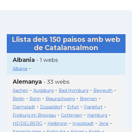
Llista dels
150
paisos amb web
de Catalansalmon
Albania
- 1 webs
-
Albania
Alemanya
- 33 webs
-
-
-
-
Aachen
Augsburg
Bad Homburg
Bayreuth
-
-
-
-
Berlin
Bonn
Braunschweig
Bremen
-
-
-
-
Darmstadt
Düsseldorf
Erfurt
Frankfurt
-
-
-
Freiburg im Breisgau
Gottingen
Hamburg
-
-
-
-
HEIDELBERG
Heilbronn
Ingolstadt
Jena
-
-
-
-
Kaiserslautern
Karlsruhe
Kassel
Koeln