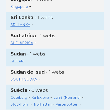
-
Singapore
Sri Lanka
- 1 webs
-
SRI LANKA
Sud-àfrica
- 1 webs
-
SUD-ÂFRICA
Sudan
- 1 webs
-
SUDAN
Sudan del sud
- 1 webs
-
SOUTH SUDAN
Suècia
- 6 webs
-
-
-
Goteborg
Karlskrona
Luleå (Norrland)
-
-
-
Stockholm
Trollhattan
Vasterbotten