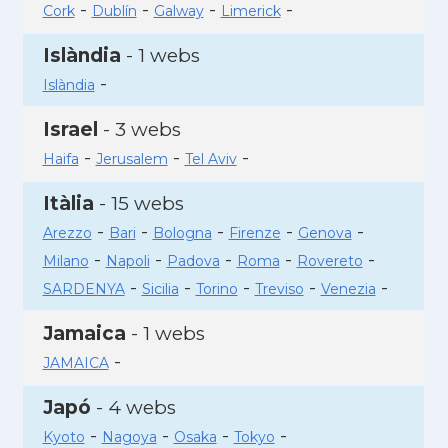
-
-
-
-
Cork
Dublín
Galway
Limerick
Islàndia
- 1 webs
-
Islàndia
Israel
- 3 webs
-
-
-
Haifa
Jerusalem
Tel Aviv
Itàlia
- 15 webs
-
-
-
-
-
Arezzo
Bari
Bologna
Firenze
Genova
-
-
-
-
-
Milano
Napoli
Padova
Roma
Rovereto
-
-
-
-
-
SARDENYA
Sicilia
Torino
Treviso
Venezia
Jamaica
- 1 webs
-
JAMAICA
Japó
- 4 webs
-
-
-
-
Kyoto
Nagoya
Osaka
Tokyo