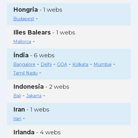
Hongria
- 1 webs
-
Budapest
Illes Balears
- 1 webs
-
Mallorca
Índia
- 6 webs
-
-
-
-
-
Bangalore
Delhi
GOA
Kolkata
Mumbai
-
Tamil Nadu
Indonesia
- 2 webs
-
-
Bali
Jakarta
Iran
- 1 webs
-
Iran
Irlanda
- 4 webs