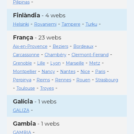
-
Pilipinas
Finlàndia
- 4 webs
-
-
-
-
Helsinki
Rovaniemi
Tampere
Turku
França
- 23 webs
-
-
-
Aix-en-Provence
Beziers
Bordeaux
-
-
-
Carcassonne
Chambéry
Clermont-Ferrand
-
-
-
-
-
Grenoble
Lille
Lyon
Marseille
Metz
-
-
-
-
-
Montpellier
Nancy
Nantes
Nice
Paris
-
-
-
-
Perpinya
Reims
Rennes
Rouen
Strasbourg
-
-
-
Toulouse
Troyes
Galícia
- 1 webs
-
GALIZA
Gambia
- 1 webs
-
GAMBIA