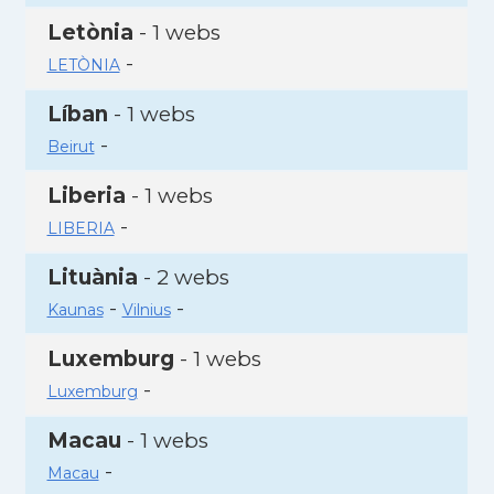
Letònia
- 1 webs
-
LETÒNIA
Líban
- 1 webs
-
Beirut
Liberia
- 1 webs
-
LIBERIA
Lituània
- 2 webs
-
-
Kaunas
Vilnius
Luxemburg
- 1 webs
-
Luxemburg
Macau
- 1 webs
-
Macau