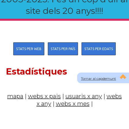
site dels 20 anys!!!!
STATS PER WEB
STATS PER PAÍS
STATS PER EDATS
Estadístiques
Tornar al capdemunt
mapa
|
webs x pais
|
usuaris x any
|
webs
x any
|
webs x mes
|