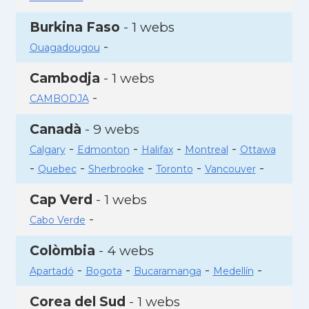
Burkina Faso
- 1 webs
-
Ouagadougou
Cambodja
- 1 webs
-
CAMBODJA
Canadà
- 9 webs
-
-
-
-
Calgary
Edmonton
Halifax
Montreal
Ottawa
-
-
-
-
-
Quebec
Sherbrooke
Toronto
Vancouver
Cap Verd
- 1 webs
-
Cabo Verde
Colòmbia
- 4 webs
-
-
-
-
Apartadó
Bogota
Bucaramanga
Medellín
Corea del Sud
- 1 webs