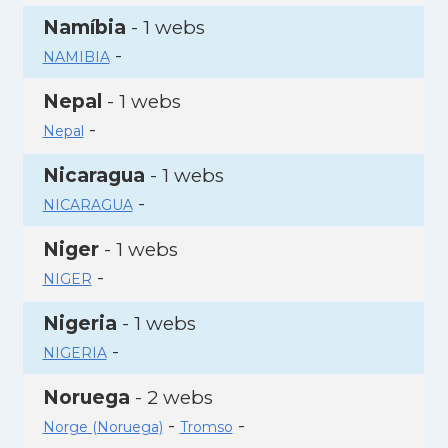
Namíbia
- 1 webs
-
NAMIBIA
Nepal
- 1 webs
-
Nepal
Nicaragua
- 1 webs
-
NICARAGUA
Niger
- 1 webs
-
NIGER
Nigeria
- 1 webs
-
NIGERIA
Noruega
- 2 webs
-
-
Norge (Noruega)
Tromso