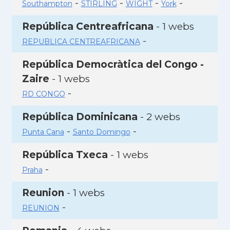
-
-
-
-
Southampton
STIRLING
WIGHT
York
República Centreafricana
- 1 webs
-
REPUBLICA CENTREAFRICANA
República Democràtica del Congo -
Zaire
- 1 webs
-
RD CONGO
República Dominicana
- 2 webs
-
-
Punta Cana
Santo Domingo
República Txeca
- 1 webs
-
Praha
Reunion
- 1 webs
-
REUNION