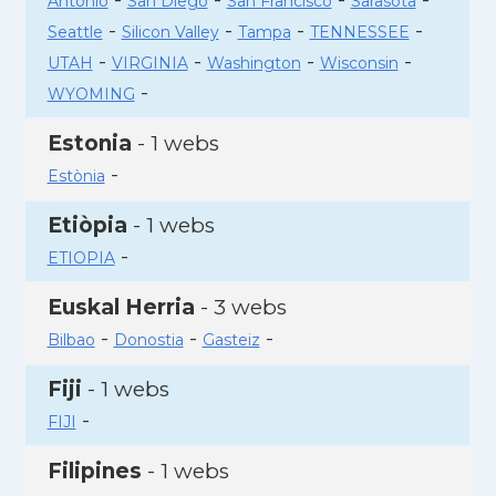
Antonio
San Diego
San Francisco
Sarasota
-
-
-
-
Seattle
Silicon Valley
Tampa
TENNESSEE
-
-
-
-
UTAH
VIRGINIA
Washington
Wisconsin
-
WYOMING
Estonia
- 1 webs
-
Estònia
Etiòpia
- 1 webs
-
ETIOPIA
Euskal Herria
- 3 webs
-
-
-
Bilbao
Donostia
Gasteiz
Fiji
- 1 webs
-
FIJI
Filipines
- 1 webs