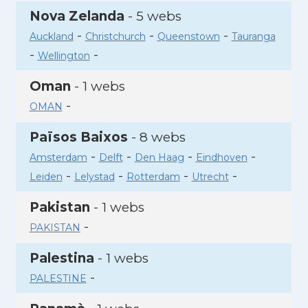
Nova Zelanda
- 5 webs
-
-
-
Auckland
Christchurch
Queenstown
Tauranga
-
-
Wellington
Oman
- 1 webs
-
OMAN
Països Baixos
- 8 webs
-
-
-
-
Amsterdam
Delft
Den Haag
Eindhoven
-
-
-
-
Leiden
Lelystad
Rotterdam
Utrecht
Pakistan
- 1 webs
-
PAKISTAN
Palestina
- 1 webs
-
PALESTINE