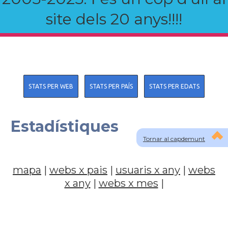
site dels 20 anys!!!!
STATS PER WEB
STATS PER PAÍS
STATS PER EDATS
Estadístiques
Tornar al capdemunt
mapa
|
webs x pais
|
usuaris x any
|
webs
x any
|
webs x mes
|