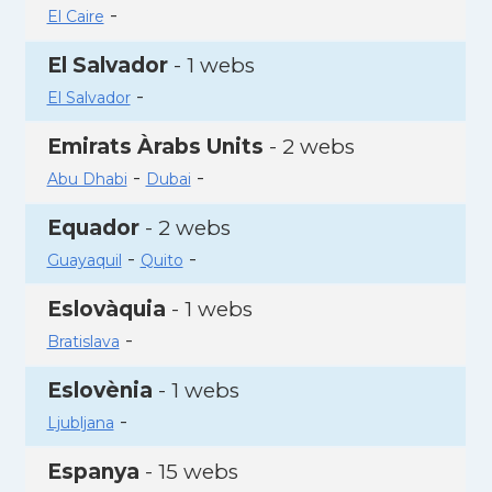
-
El Caire
El Salvador
- 1 webs
-
El Salvador
Emirats Àrabs Units
- 2 webs
-
-
Abu Dhabi
Dubai
Equador
- 2 webs
-
-
Guayaquil
Quito
Eslovàquia
- 1 webs
-
Bratislava
Eslovènia
- 1 webs
-
Ljubljana
Espanya
- 15 webs