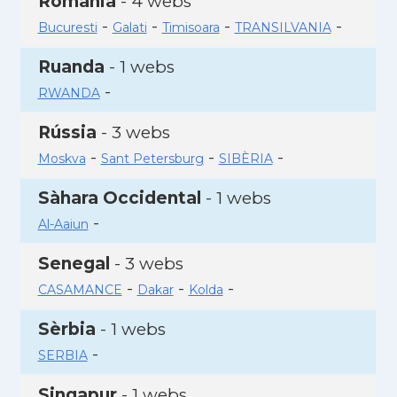
Romania
- 4 webs
-
-
-
-
Bucuresti
Galati
Timisoara
TRANSILVANIA
Ruanda
- 1 webs
-
RWANDA
Rússia
- 3 webs
-
-
-
Moskva
Sant Petersburg
SIBÈRIA
Sàhara Occidental
- 1 webs
-
Al-Aaiun
Senegal
- 3 webs
-
-
-
CASAMANCE
Dakar
Kolda
Sèrbia
- 1 webs
-
SERBIA
Singapur
- 1 webs