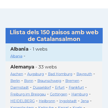
Llista dels
150
paisos amb web
de Catalansalmon
Albania
- 1 webs
-
Albania
Alemanya
- 33 webs
-
-
-
-
Aachen
Augsburg
Bad Homburg
Bayreuth
-
-
-
-
Berlin
Bonn
Braunschweig
Bremen
-
-
-
-
Darmstadt
Düsseldorf
Erfurt
Frankfurt
-
-
-
Freiburg im Breisgau
Gottingen
Hamburg
-
-
-
-
HEIDELBERG
Heilbronn
Ingolstadt
Jena
-
-
-
-
Kaiserslautern
Karlsruhe
Kassel
Koeln