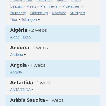
-
-
-
-
Leipzig
Mainz
Mannheim
Muenchen
-
-
-
-
Nürnberg
Oldenburg
Rostock
Stuttgart
-
-
Trier
Tübingen
Algèria
- 2 webs
-
-
Alger
Oran
Andorra
- 1 webs
-
Andorra
Angola
- 1 webs
-
Angola
Antàrtida
- 1 webs
-
ANTÀRTIDA
Aràbia Saudita
- 1 webs