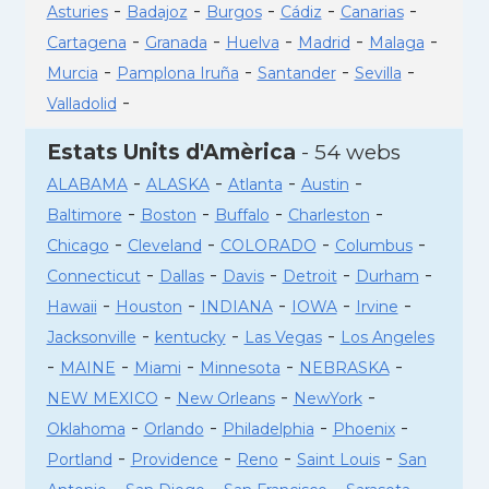
-
-
-
-
-
Asturies
Badajoz
Burgos
Cádiz
Canarias
-
-
-
-
-
Cartagena
Granada
Huelva
Madrid
Malaga
-
-
-
-
Murcia
Pamplona Iruña
Santander
Sevilla
-
Valladolid
Estats Units d'Amèrica
- 54 webs
-
-
-
-
ALABAMA
ALASKA
Atlanta
Austin
-
-
-
-
Baltimore
Boston
Buffalo
Charleston
-
-
-
-
Chicago
Cleveland
COLORADO
Columbus
-
-
-
-
-
Connecticut
Dallas
Davis
Detroit
Durham
-
-
-
-
-
Hawaii
Houston
INDIANA
IOWA
Irvine
-
-
-
Jacksonville
kentucky
Las Vegas
Los Angeles
-
-
-
-
-
MAINE
Miami
Minnesota
NEBRASKA
-
-
-
NEW MEXICO
New Orleans
NewYork
-
-
-
-
Oklahoma
Orlando
Philadelphia
Phoenix
-
-
-
-
Portland
Providence
Reno
Saint Louis
San
-
-
-
-