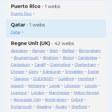
Puerto Rico
- 1 webs
-
Puerto Rico
Qatar
- 1 webs
-
Qatar
Regne Unit (UK)
- 42 webs
-
-
-
-
Aberdeen
Bangor
Bath
Belfast
Birmingham
-
-
-
-
-
Bournemouth
Brighton
Bristol
Cambridge
-
-
-
-
Canterbury
Cardiff
Chelmsford
Cheltenham
-
-
-
-
Chester
Derry
Edinburgh
Enniskillen
Exeter
-
-
-
-
-
Glasgow
GUERNSEY
Guildford
Hereford
-
-
-
-
-
Ipswich
Kettering
Leeds
Leicester
Lincoln
-
-
-
Liverpool
London
Manchester
Milton Keynes
-
-
-
-
Newcastle (UK)
Nottingham
Oxford
-
-
-
-
Portsmouth
Reading
Rugby
Sheffield