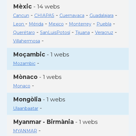
Mèxic
- 14 webs
-
-
-
-
Cancun
CHIAPAS
Cuernavaca
Guadalajara
-
-
-
-
-
Leon
Mérida
Mexico
Monterrey
Puebla
-
-
-
-
Querétaro
SanLuisPotosí
Tijuana
Veracruz
-
Villahermosa
Moçambic
- 1 webs
-
Mozambic
Mònaco
- 1 webs
-
Monaco
Mongòlia
- 1 webs
-
Ulaanbaatar
Myanmar - Birmània
- 1 webs
-
MYANMAR