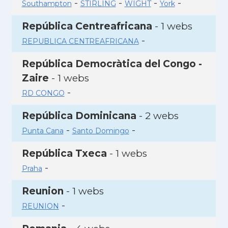
-
-
-
-
Southampton
STIRLING
WIGHT
York
República Centreafricana
- 1 webs
-
REPUBLICA CENTREAFRICANA
República Democràtica del Congo -
Zaire
- 1 webs
-
RD CONGO
República Dominicana
- 2 webs
-
-
Punta Cana
Santo Domingo
República Txeca
- 1 webs
-
Praha
Reunion
- 1 webs
-
REUNION