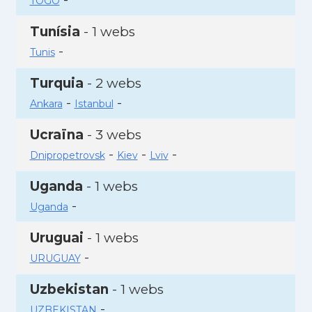
TOGO
Tunísia
- 1 webs
-
Tunis
Turquia
- 2 webs
-
-
Ankara
Istanbul
Ucraïna
- 3 webs
-
-
-
Dnipropetrovsk
Kiev
Lviv
Uganda
- 1 webs
-
Uganda
Uruguai
- 1 webs
-
URUGUAY
Uzbekistan
- 1 webs
-
UZBEKISTAN