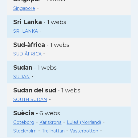
-
Singapore
Sri Lanka
- 1 webs
-
SRI LANKA
Sud-àfrica
- 1 webs
-
SUD-ÂFRICA
Sudan
- 1 webs
-
SUDAN
Sudan del sud
- 1 webs
-
SOUTH SUDAN
Suècia
- 6 webs
-
-
-
Goteborg
Karlskrona
Luleå (Norrland)
-
-
-
Stockholm
Trollhattan
Vasterbotten