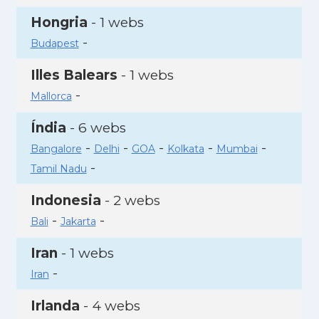
Hongria
- 1 webs
-
Budapest
Illes Balears
- 1 webs
-
Mallorca
Índia
- 6 webs
-
-
-
-
-
Bangalore
Delhi
GOA
Kolkata
Mumbai
-
Tamil Nadu
Indonesia
- 2 webs
-
-
Bali
Jakarta
Iran
- 1 webs
-
Iran
Irlanda
- 4 webs