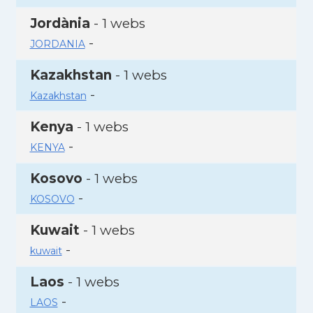
Jordània
- 1 webs
-
JORDANIA
Kazakhstan
- 1 webs
-
Kazakhstan
Kenya
- 1 webs
-
KENYA
Kosovo
- 1 webs
-
KOSOVO
Kuwait
- 1 webs
-
kuwait
Laos
- 1 webs
-
LAOS