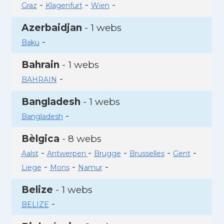
-
-
-
Graz
Klagenfurt
Wien
Azerbaidjan
- 1 webs
-
Baku
Bahrain
- 1 webs
-
BAHRAIN
Bangladesh
- 1 webs
-
Bangladesh
Bèlgica
- 8 webs
-
-
-
-
-
Aalst
Antwerpen
Brugge
Brusselles
Gent
-
-
-
Liege
Mons
Namur
Belize
- 1 webs
-
BELIZE