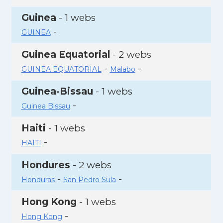
Guinea
- 1 webs
-
GUINEA
Guinea Equatorial
- 2 webs
-
-
GUINEA EQUATORIAL
Malabo
Guinea-Bissau
- 1 webs
-
Guinea Bissau
Haiti
- 1 webs
-
HAITI
Hondures
- 2 webs
-
-
Honduras
San Pedro Sula
Hong Kong
- 1 webs
-
Hong Kong