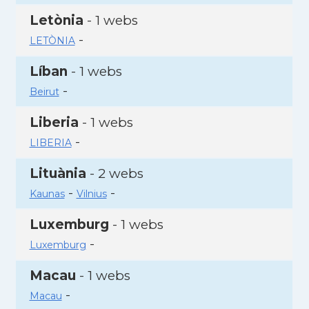
Letònia
- 1 webs
-
LETÒNIA
Líban
- 1 webs
-
Beirut
Liberia
- 1 webs
-
LIBERIA
Lituània
- 2 webs
-
-
Kaunas
Vilnius
Luxemburg
- 1 webs
-
Luxemburg
Macau
- 1 webs
-
Macau