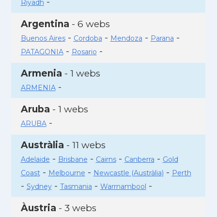
-
Riyadh
Argentina
- 6 webs
-
-
-
-
Buenos Aires
Cordoba
Mendoza
Parana
-
-
PATAGONIA
Rosario
Armenia
- 1 webs
-
ARMENIA
Aruba
- 1 webs
-
ARUBA
Austràlia
- 11 webs
-
-
-
-
Adelaide
Brisbane
Cairns
Canberra
Gold
-
-
-
Coast
Melbourne
Newcastle (Austràlia)
Perth
-
-
-
-
Sydney
Tasmania
Warrnambool
Àustria
- 3 webs