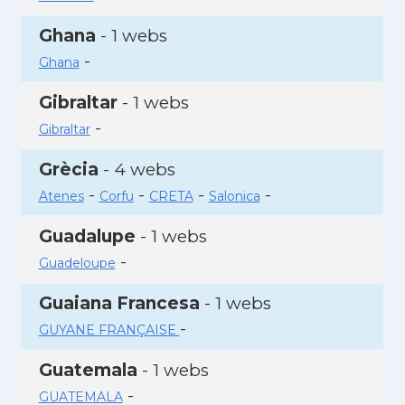
Ghana
- 1 webs
-
Ghana
Gibraltar
- 1 webs
-
Gibraltar
Grècia
- 4 webs
-
-
-
-
Atenes
Corfu
CRETA
Salonica
Guadalupe
- 1 webs
-
Guadeloupe
Guaiana Francesa
- 1 webs
-
GUYANE FRANÇAISE
Guatemala
- 1 webs
-
GUATEMALA