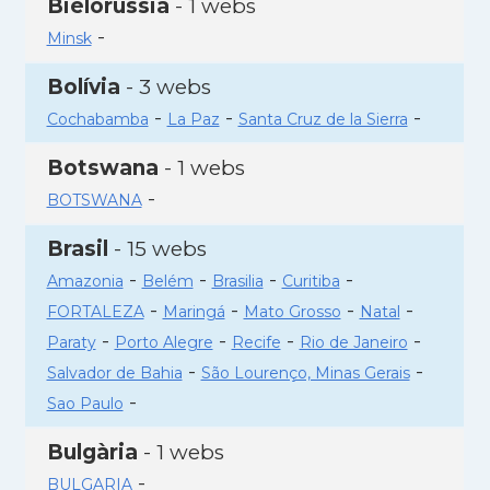
Bielorússia
- 1 webs
-
Minsk
Bolívia
- 3 webs
-
-
-
Cochabamba
La Paz
Santa Cruz de la Sierra
Botswana
- 1 webs
-
BOTSWANA
Brasil
- 15 webs
-
-
-
-
Amazonia
Belém
Brasilia
Curitiba
-
-
-
-
FORTALEZA
Maringá
Mato Grosso
Natal
-
-
-
-
Paraty
Porto Alegre
Recife
Rio de Janeiro
-
-
Salvador de Bahia
São Lourenço, Minas Gerais
-
Sao Paulo
Bulgària
- 1 webs
-
BULGARIA