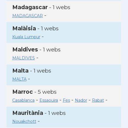
Madagascar
- 1 webs
-
MADAGASCAR
Malàisia
- 1 webs
-
Kuala Lumpur
Maldives
- 1 webs
-
MALDIVES
Malta
- 1 webs
-
MALTA
Marroc
- 5 webs
-
-
-
-
-
Casablanca
Essaouira
Fes
Nador
Rabat
Mauritània
- 1 webs
-
Nouakchott