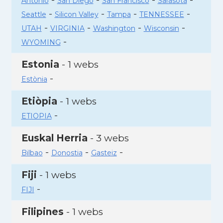
Antonio
San Diego
San Francisco
Sarasota
-
-
-
-
Seattle
Silicon Valley
Tampa
TENNESSEE
-
-
-
-
UTAH
VIRGINIA
Washington
Wisconsin
-
WYOMING
Estonia
- 1 webs
-
Estònia
Etiòpia
- 1 webs
-
ETIOPIA
Euskal Herria
- 3 webs
-
-
-
Bilbao
Donostia
Gasteiz
Fiji
- 1 webs
-
FIJI
Filipines
- 1 webs