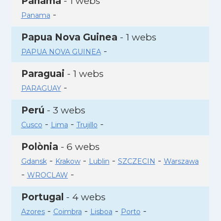
Panamà
- 1 webs
-
Panama
Papua Nova Guinea
- 1 webs
-
PAPUA NOVA GUINEA
Paraguai
- 1 webs
-
PARAGUAY
Perú
- 3 webs
-
-
-
Cusco
Lima
Trujillo
Polònia
- 6 webs
-
-
-
-
Gdansk
Krakow
Lublin
SZCZECIN
Warszawa
-
-
WROCLAW
Portugal
- 4 webs
-
-
-
-
Azores
Coimbra
Lisboa
Porto