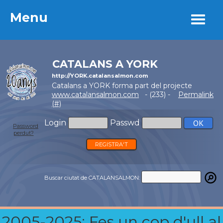
Menu
Menu
CATALANS A YORK
http://YORK.catalansalmon.com
Catalans a YORK forma part del projecte
www.catalansalmon.com
- (233) -
Permalink
(#)
Login
Passwd
Password
perdut?
REGISTRA'T
Buscar ciutat de CATALANSALMON:
2005-2025: Fes un cop d'ull al