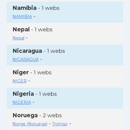
Namíbia
- 1 webs
-
NAMIBIA
Nepal
- 1 webs
-
Nepal
Nicaragua
- 1 webs
-
NICARAGUA
Niger
- 1 webs
-
NIGER
Nigeria
- 1 webs
-
NIGERIA
Noruega
- 2 webs
-
-
Norge (Noruega)
Tromso