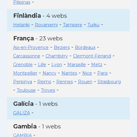
-
Pilipinas
Finlàndia
- 4 webs
-
-
-
-
Helsinki
Rovaniemi
Tampere
Turku
França
- 23 webs
-
-
-
Aix-en-Provence
Beziers
Bordeaux
-
-
-
Carcassonne
Chambéry
Clermont-Ferrand
-
-
-
-
-
Grenoble
Lille
Lyon
Marseille
Metz
-
-
-
-
-
Montpellier
Nancy
Nantes
Nice
Paris
-
-
-
-
Perpinya
Reims
Rennes
Rouen
Strasbourg
-
-
-
Toulouse
Troyes
Galícia
- 1 webs
-
GALIZA
Gambia
- 1 webs
-
GAMBIA