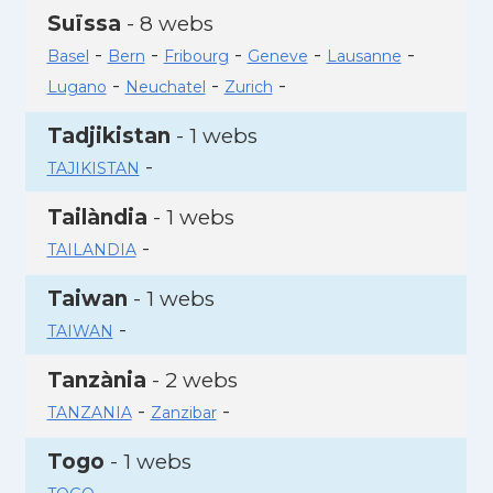
Suïssa
- 8 webs
-
-
-
-
-
Basel
Bern
Fribourg
Geneve
Lausanne
-
-
-
Lugano
Neuchatel
Zurich
Tadjikistan
- 1 webs
-
TAJIKISTAN
Tailàndia
- 1 webs
-
TAILANDIA
Taiwan
- 1 webs
-
TAIWAN
Tanzània
- 2 webs
-
-
TANZANIA
Zanzibar
Togo
- 1 webs
-