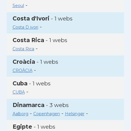
-
Seoul
Costa d'Ivori
- 1 webs
-
Costa D ivori
Costa Rica
- 1 webs
-
Costa Rica
Croàcia
- 1 webs
-
CROÀCIA
Cuba
- 1 webs
-
CUBA
Dinamarca
- 3 webs
-
-
-
Aalborg
Copenhagen
Helsingør
Egipte
- 1 webs