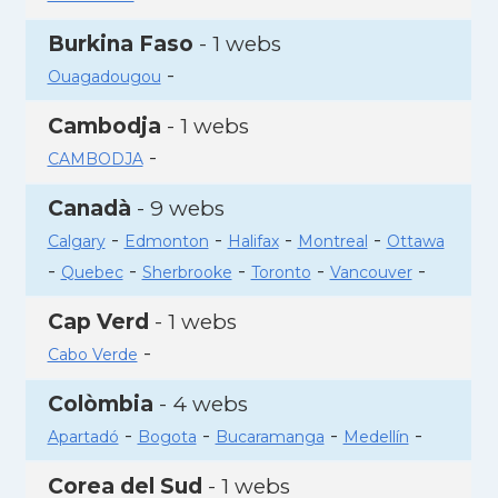
Burkina Faso
- 1 webs
-
Ouagadougou
Cambodja
- 1 webs
-
CAMBODJA
Canadà
- 9 webs
-
-
-
-
Calgary
Edmonton
Halifax
Montreal
Ottawa
-
-
-
-
-
Quebec
Sherbrooke
Toronto
Vancouver
Cap Verd
- 1 webs
-
Cabo Verde
Colòmbia
- 4 webs
-
-
-
-
Apartadó
Bogota
Bucaramanga
Medellín
Corea del Sud
- 1 webs