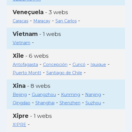
Veneçuela
- 3 webs
-
-
-
Caracas
Maracay
San Carlos
Vietnam
- 1 webs
-
Vietnam
Xile
- 6 webs
-
-
-
-
Antofagasta
Concepción
Curicó
Iquique
-
-
Puerto Montt
Santiago de Chile
Xina
- 8 webs
-
-
-
-
Beijing
Guangzhou
Kunming
Nanjing
-
-
-
-
Qingdao
Shanghai
Shenzhen
Suzhou
Xipre
- 1 webs
-
XIPRE