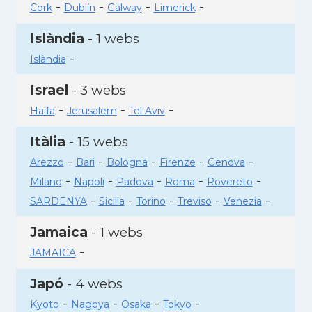
-
-
-
-
Cork
Dublín
Galway
Limerick
Islàndia
- 1 webs
-
Islàndia
Israel
- 3 webs
-
-
-
Haifa
Jerusalem
Tel Aviv
Itàlia
- 15 webs
-
-
-
-
-
Arezzo
Bari
Bologna
Firenze
Genova
-
-
-
-
-
Milano
Napoli
Padova
Roma
Rovereto
-
-
-
-
-
SARDENYA
Sicilia
Torino
Treviso
Venezia
Jamaica
- 1 webs
-
JAMAICA
Japó
- 4 webs
-
-
-
-
Kyoto
Nagoya
Osaka
Tokyo