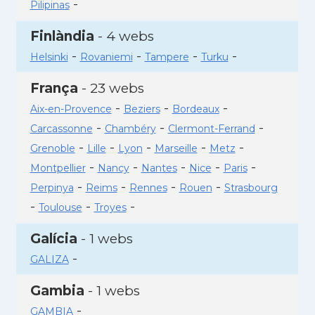
-
Pilipinas
Finlàndia
- 4 webs
-
-
-
-
Helsinki
Rovaniemi
Tampere
Turku
França
- 23 webs
-
-
-
Aix-en-Provence
Beziers
Bordeaux
-
-
-
Carcassonne
Chambéry
Clermont-Ferrand
-
-
-
-
-
Grenoble
Lille
Lyon
Marseille
Metz
-
-
-
-
-
Montpellier
Nancy
Nantes
Nice
Paris
-
-
-
-
Perpinya
Reims
Rennes
Rouen
Strasbourg
-
-
-
Toulouse
Troyes
Galícia
- 1 webs
-
GALIZA
Gambia
- 1 webs
-
GAMBIA