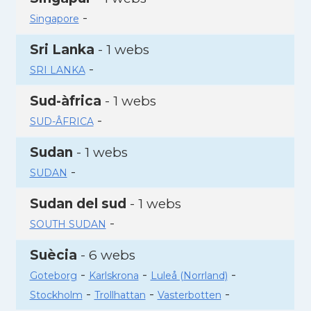
-
Singapore
Sri Lanka
- 1 webs
-
SRI LANKA
Sud-àfrica
- 1 webs
-
SUD-ÂFRICA
Sudan
- 1 webs
-
SUDAN
Sudan del sud
- 1 webs
-
SOUTH SUDAN
Suècia
- 6 webs
-
-
-
Goteborg
Karlskrona
Luleå (Norrland)
-
-
-
Stockholm
Trollhattan
Vasterbotten