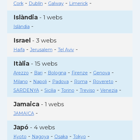
-
-
-
-
Cork
Dublín
Galway
Limerick
Islàndia
- 1 webs
-
Islàndia
Israel
- 3 webs
-
-
-
Haifa
Jerusalem
Tel Aviv
Itàlia
- 15 webs
-
-
-
-
-
Arezzo
Bari
Bologna
Firenze
Genova
-
-
-
-
-
Milano
Napoli
Padova
Roma
Rovereto
-
-
-
-
-
SARDENYA
Sicilia
Torino
Treviso
Venezia
Jamaica
- 1 webs
-
JAMAICA
Japó
- 4 webs
-
-
-
-
Kyoto
Nagoya
Osaka
Tokyo