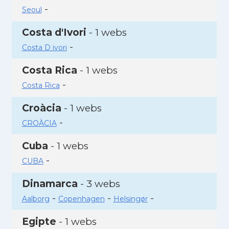
-
Seoul
Costa d'Ivori
- 1 webs
-
Costa D ivori
Costa Rica
- 1 webs
-
Costa Rica
Croàcia
- 1 webs
-
CROÀCIA
Cuba
- 1 webs
-
CUBA
Dinamarca
- 3 webs
-
-
-
Aalborg
Copenhagen
Helsingør
Egipte
- 1 webs