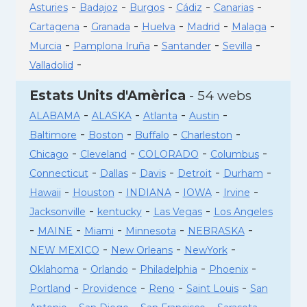
-
-
-
-
-
Asturies
Badajoz
Burgos
Cádiz
Canarias
-
-
-
-
-
Cartagena
Granada
Huelva
Madrid
Malaga
-
-
-
-
Murcia
Pamplona Iruña
Santander
Sevilla
-
Valladolid
Estats Units d'Amèrica
- 54 webs
-
-
-
-
ALABAMA
ALASKA
Atlanta
Austin
-
-
-
-
Baltimore
Boston
Buffalo
Charleston
-
-
-
-
Chicago
Cleveland
COLORADO
Columbus
-
-
-
-
-
Connecticut
Dallas
Davis
Detroit
Durham
-
-
-
-
-
Hawaii
Houston
INDIANA
IOWA
Irvine
-
-
-
Jacksonville
kentucky
Las Vegas
Los Angeles
-
-
-
-
-
MAINE
Miami
Minnesota
NEBRASKA
-
-
-
NEW MEXICO
New Orleans
NewYork
-
-
-
-
Oklahoma
Orlando
Philadelphia
Phoenix
-
-
-
-
Portland
Providence
Reno
Saint Louis
San
-
-
-
-