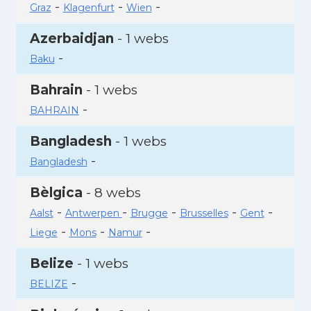
-
-
-
Graz
Klagenfurt
Wien
Azerbaidjan
- 1 webs
-
Baku
Bahrain
- 1 webs
-
BAHRAIN
Bangladesh
- 1 webs
-
Bangladesh
Bèlgica
- 8 webs
-
-
-
-
-
Aalst
Antwerpen
Brugge
Brusselles
Gent
-
-
-
Liege
Mons
Namur
Belize
- 1 webs
-
BELIZE