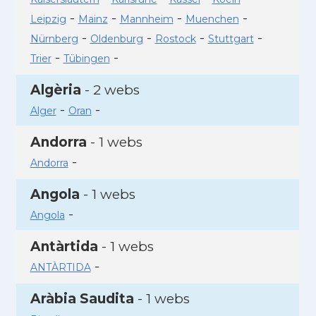
-
-
-
-
Leipzig
Mainz
Mannheim
Muenchen
-
-
-
-
Nürnberg
Oldenburg
Rostock
Stuttgart
-
-
Trier
Tübingen
Algèria
- 2 webs
-
-
Alger
Oran
Andorra
- 1 webs
-
Andorra
Angola
- 1 webs
-
Angola
Antàrtida
- 1 webs
-
ANTÀRTIDA
Aràbia Saudita
- 1 webs