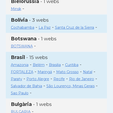
Bielorússia
- 1 webs
-
Minsk
Bolívia
- 3 webs
-
-
-
Cochabamba
La Paz
Santa Cruz de la Sierra
Botswana
- 1 webs
-
BOTSWANA
Brasil
- 15 webs
-
-
-
-
Amazonia
Belém
Brasilia
Curitiba
-
-
-
-
FORTALEZA
Maringá
Mato Grosso
Natal
-
-
-
-
Paraty
Porto Alegre
Recife
Rio de Janeiro
-
-
Salvador de Bahia
São Lourenço, Minas Gerais
-
Sao Paulo
Bulgària
- 1 webs
-
BULGARIA