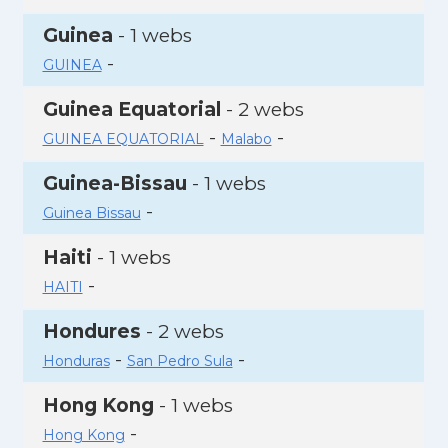
Guinea
- 1 webs
-
GUINEA
Guinea Equatorial
- 2 webs
-
-
GUINEA EQUATORIAL
Malabo
Guinea-Bissau
- 1 webs
-
Guinea Bissau
Haiti
- 1 webs
-
HAITI
Hondures
- 2 webs
-
-
Honduras
San Pedro Sula
Hong Kong
- 1 webs
-
Hong Kong