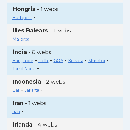
Hongria
- 1 webs
-
Budapest
Illes Balears
- 1 webs
-
Mallorca
Índia
- 6 webs
-
-
-
-
-
Bangalore
Delhi
GOA
Kolkata
Mumbai
-
Tamil Nadu
Indonesia
- 2 webs
-
-
Bali
Jakarta
Iran
- 1 webs
-
Iran
Irlanda
- 4 webs