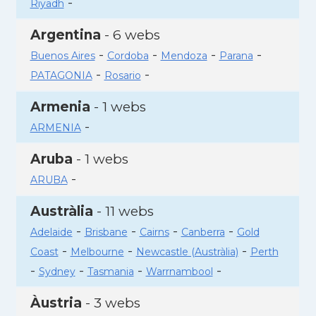
-
Riyadh
Argentina
- 6 webs
-
-
-
-
Buenos Aires
Cordoba
Mendoza
Parana
-
-
PATAGONIA
Rosario
Armenia
- 1 webs
-
ARMENIA
Aruba
- 1 webs
-
ARUBA
Austràlia
- 11 webs
-
-
-
-
Adelaide
Brisbane
Cairns
Canberra
Gold
-
-
-
Coast
Melbourne
Newcastle (Austràlia)
Perth
-
-
-
-
Sydney
Tasmania
Warrnambool
Àustria
- 3 webs