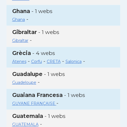
Ghana
- 1 webs
-
Ghana
Gibraltar
- 1 webs
-
Gibraltar
Grècia
- 4 webs
-
-
-
-
Atenes
Corfu
CRETA
Salonica
Guadalupe
- 1 webs
-
Guadeloupe
Guaiana Francesa
- 1 webs
-
GUYANE FRANÇAISE
Guatemala
- 1 webs
-
GUATEMALA