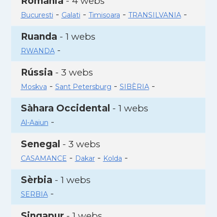
Romania
- 4 webs
-
-
-
-
Bucuresti
Galati
Timisoara
TRANSILVANIA
Ruanda
- 1 webs
-
RWANDA
Rússia
- 3 webs
-
-
-
Moskva
Sant Petersburg
SIBÈRIA
Sàhara Occidental
- 1 webs
-
Al-Aaiun
Senegal
- 3 webs
-
-
-
CASAMANCE
Dakar
Kolda
Sèrbia
- 1 webs
-
SERBIA
Singapur
- 1 webs