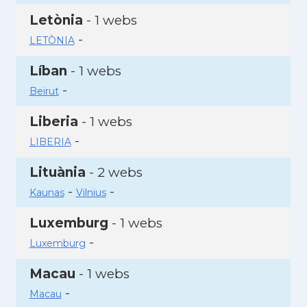
Letònia
- 1 webs
-
LETÒNIA
Líban
- 1 webs
-
Beirut
Liberia
- 1 webs
-
LIBERIA
Lituània
- 2 webs
-
-
Kaunas
Vilnius
Luxemburg
- 1 webs
-
Luxemburg
Macau
- 1 webs
-
Macau