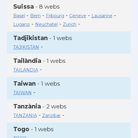
Suïssa
- 8 webs
-
-
-
-
-
Basel
Bern
Fribourg
Geneve
Lausanne
-
-
-
Lugano
Neuchatel
Zurich
Tadjikistan
- 1 webs
-
TAJIKISTAN
Tailàndia
- 1 webs
-
TAILANDIA
Taiwan
- 1 webs
-
TAIWAN
Tanzània
- 2 webs
-
-
TANZANIA
Zanzibar
Togo
- 1 webs
-