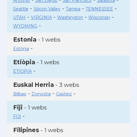
Antonio
San Diego
San Francisco
Sarasota
-
-
-
-
Seattle
Silicon Valley
Tampa
TENNESSEE
-
-
-
-
UTAH
VIRGINIA
Washington
Wisconsin
-
WYOMING
Estonia
- 1 webs
-
Estònia
Etiòpia
- 1 webs
-
ETIOPIA
Euskal Herria
- 3 webs
-
-
-
Bilbao
Donostia
Gasteiz
Fiji
- 1 webs
-
FIJI
Filipines
- 1 webs