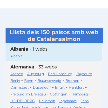
Llista dels
150
paisos amb web
de Catalansalmon
Albania
- 1 webs
-
Albania
Alemanya
- 33 webs
-
-
-
-
Aachen
Augsburg
Bad Homburg
Bayreuth
-
-
-
-
Berlin
Bonn
Braunschweig
Bremen
-
-
-
-
Darmstadt
Düsseldorf
Erfurt
Frankfurt
-
-
-
Freiburg im Breisgau
Gottingen
Hamburg
-
-
-
-
HEIDELBERG
Heilbronn
Ingolstadt
Jena
-
-
-
-
Kaiserslautern
Karlsruhe
Kassel
Koeln