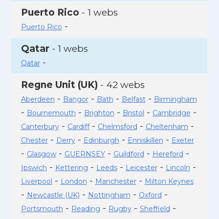
Puerto Rico
- 1 webs
-
Puerto Rico
Qatar
- 1 webs
-
Qatar
Regne Unit (UK)
- 42 webs
-
-
-
-
Aberdeen
Bangor
Bath
Belfast
Birmingham
-
-
-
-
-
Bournemouth
Brighton
Bristol
Cambridge
-
-
-
-
Canterbury
Cardiff
Chelmsford
Cheltenham
-
-
-
-
Chester
Derry
Edinburgh
Enniskillen
Exeter
-
-
-
-
-
Glasgow
GUERNSEY
Guildford
Hereford
-
-
-
-
-
Ipswich
Kettering
Leeds
Leicester
Lincoln
-
-
-
Liverpool
London
Manchester
Milton Keynes
-
-
-
-
Newcastle (UK)
Nottingham
Oxford
-
-
-
-
Portsmouth
Reading
Rugby
Sheffield