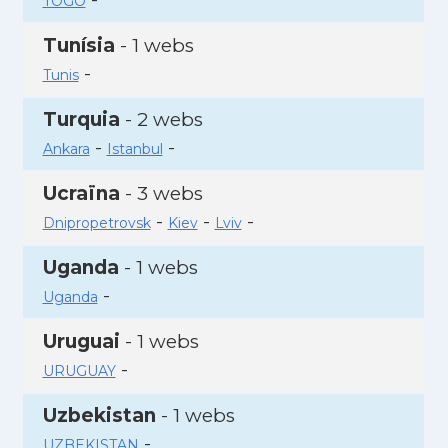
TOGO
Tunísia
- 1 webs
-
Tunis
Turquia
- 2 webs
-
-
Ankara
Istanbul
Ucraïna
- 3 webs
-
-
-
Dnipropetrovsk
Kiev
Lviv
Uganda
- 1 webs
-
Uganda
Uruguai
- 1 webs
-
URUGUAY
Uzbekistan
- 1 webs
-
UZBEKISTAN