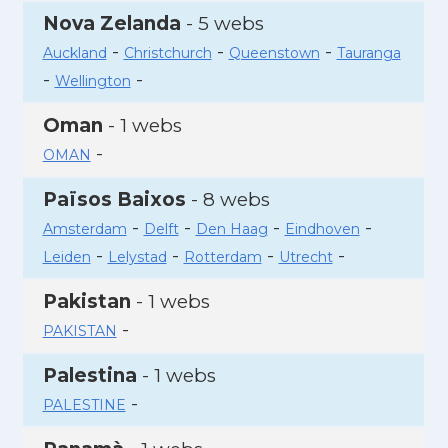
Nova Zelanda
- 5 webs
-
-
-
Auckland
Christchurch
Queenstown
Tauranga
-
-
Wellington
Oman
- 1 webs
-
OMAN
Països Baixos
- 8 webs
-
-
-
-
Amsterdam
Delft
Den Haag
Eindhoven
-
-
-
-
Leiden
Lelystad
Rotterdam
Utrecht
Pakistan
- 1 webs
-
PAKISTAN
Palestina
- 1 webs
-
PALESTINE