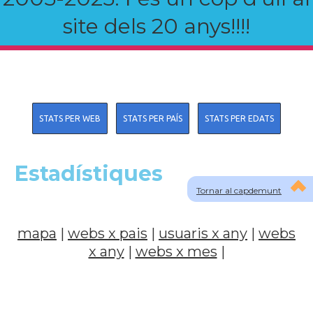
site dels 20 anys!!!!
STATS PER WEB
STATS PER PAÍS
STATS PER EDATS
Estadístiques
Tornar al capdemunt
mapa
|
webs x pais
|
usuaris x any
|
webs
x any
|
webs x mes
|