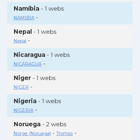
Namíbia
- 1 webs
-
NAMIBIA
Nepal
- 1 webs
-
Nepal
Nicaragua
- 1 webs
-
NICARAGUA
Niger
- 1 webs
-
NIGER
Nigeria
- 1 webs
-
NIGERIA
Noruega
- 2 webs
-
-
Norge (Noruega)
Tromso