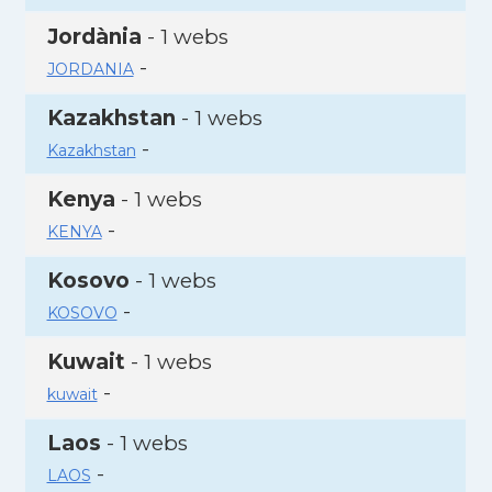
Jordània
- 1 webs
-
JORDANIA
Kazakhstan
- 1 webs
-
Kazakhstan
Kenya
- 1 webs
-
KENYA
Kosovo
- 1 webs
-
KOSOVO
Kuwait
- 1 webs
-
kuwait
Laos
- 1 webs
-
LAOS