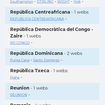
-
-
-
-
Southampton
STIRLING
WIGHT
York
República Centreafricana
- 1 webs
-
REPUBLICA CENTREAFRICANA
República Democràtica del Congo -
Zaire
- 1 webs
-
RD CONGO
República Dominicana
- 2 webs
-
-
Punta Cana
Santo Domingo
República Txeca
- 1 webs
-
Praha
Reunion
- 1 webs
-
REUNION