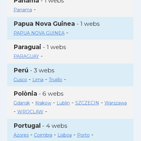
Panamà
- 1 webs
-
Panama
Papua Nova Guinea
- 1 webs
-
PAPUA NOVA GUINEA
Paraguai
- 1 webs
-
PARAGUAY
Perú
- 3 webs
-
-
-
Cusco
Lima
Trujillo
Polònia
- 6 webs
-
-
-
-
Gdansk
Krakow
Lublin
SZCZECIN
Warszawa
-
-
WROCLAW
Portugal
- 4 webs
-
-
-
-
Azores
Coimbra
Lisboa
Porto