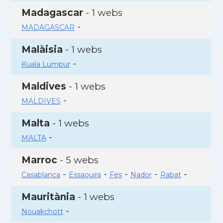
Madagascar
- 1 webs
-
MADAGASCAR
Malàisia
- 1 webs
-
Kuala Lumpur
Maldives
- 1 webs
-
MALDIVES
Malta
- 1 webs
-
MALTA
Marroc
- 5 webs
-
-
-
-
-
Casablanca
Essaouira
Fes
Nador
Rabat
Mauritània
- 1 webs
-
Nouakchott