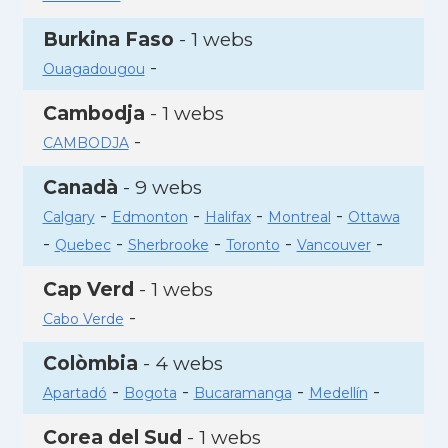
Burkina Faso
- 1 webs
-
Ouagadougou
Cambodja
- 1 webs
-
CAMBODJA
Canadà
- 9 webs
-
-
-
-
Calgary
Edmonton
Halifax
Montreal
Ottawa
-
-
-
-
-
Quebec
Sherbrooke
Toronto
Vancouver
Cap Verd
- 1 webs
-
Cabo Verde
Colòmbia
- 4 webs
-
-
-
-
Apartadó
Bogota
Bucaramanga
Medellín
Corea del Sud
- 1 webs