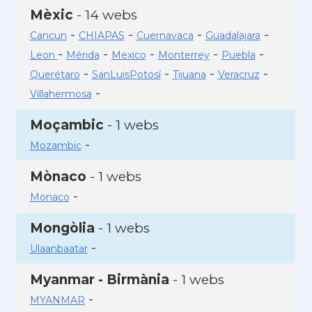
Mèxic
- 14 webs
-
-
-
-
Cancun
CHIAPAS
Cuernavaca
Guadalajara
-
-
-
-
-
Leon
Mérida
Mexico
Monterrey
Puebla
-
-
-
-
Querétaro
SanLuisPotosí
Tijuana
Veracruz
-
Villahermosa
Moçambic
- 1 webs
-
Mozambic
Mònaco
- 1 webs
-
Monaco
Mongòlia
- 1 webs
-
Ulaanbaatar
Myanmar - Birmània
- 1 webs
-
MYANMAR