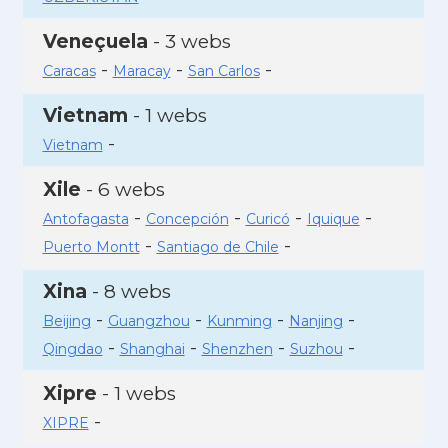
Veneçuela
- 3 webs
-
-
-
Caracas
Maracay
San Carlos
Vietnam
- 1 webs
-
Vietnam
Xile
- 6 webs
-
-
-
-
Antofagasta
Concepción
Curicó
Iquique
-
-
Puerto Montt
Santiago de Chile
Xina
- 8 webs
-
-
-
-
Beijing
Guangzhou
Kunming
Nanjing
-
-
-
-
Qingdao
Shanghai
Shenzhen
Suzhou
Xipre
- 1 webs
-
XIPRE