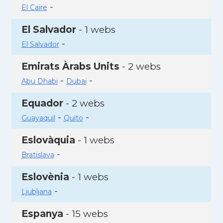
-
El Caire
El Salvador
- 1 webs
-
El Salvador
Emirats Àrabs Units
- 2 webs
-
-
Abu Dhabi
Dubai
Equador
- 2 webs
-
-
Guayaquil
Quito
Eslovàquia
- 1 webs
-
Bratislava
Eslovènia
- 1 webs
-
Ljubljana
Espanya
- 15 webs