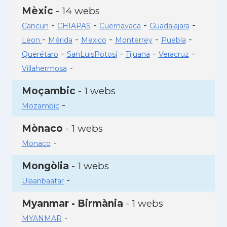
Mèxic
- 14 webs
-
-
-
-
Cancun
CHIAPAS
Cuernavaca
Guadalajara
-
-
-
-
-
Leon
Mérida
Mexico
Monterrey
Puebla
-
-
-
-
Querétaro
SanLuisPotosí
Tijuana
Veracruz
-
Villahermosa
Moçambic
- 1 webs
-
Mozambic
Mònaco
- 1 webs
-
Monaco
Mongòlia
- 1 webs
-
Ulaanbaatar
Myanmar - Birmània
- 1 webs
-
MYANMAR