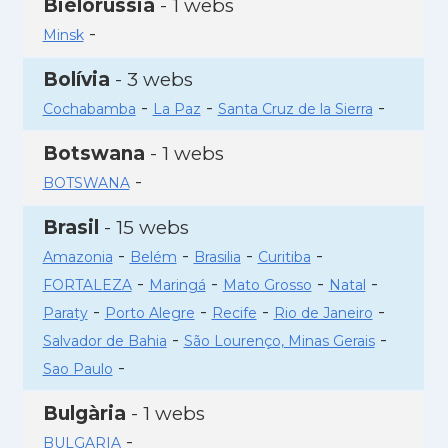
Bielorússia
- 1 webs
-
Minsk
Bolívia
- 3 webs
-
-
-
Cochabamba
La Paz
Santa Cruz de la Sierra
Botswana
- 1 webs
-
BOTSWANA
Brasil
- 15 webs
-
-
-
-
Amazonia
Belém
Brasilia
Curitiba
-
-
-
-
FORTALEZA
Maringá
Mato Grosso
Natal
-
-
-
-
Paraty
Porto Alegre
Recife
Rio de Janeiro
-
-
Salvador de Bahia
São Lourenço, Minas Gerais
-
Sao Paulo
Bulgària
- 1 webs
-
BULGARIA