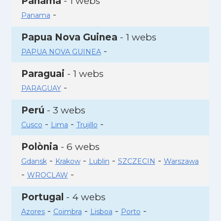
Panamà
- 1 webs
-
Panama
Papua Nova Guinea
- 1 webs
-
PAPUA NOVA GUINEA
Paraguai
- 1 webs
-
PARAGUAY
Perú
- 3 webs
-
-
-
Cusco
Lima
Trujillo
Polònia
- 6 webs
-
-
-
-
Gdansk
Krakow
Lublin
SZCZECIN
Warszawa
-
-
WROCLAW
Portugal
- 4 webs
-
-
-
-
Azores
Coimbra
Lisboa
Porto