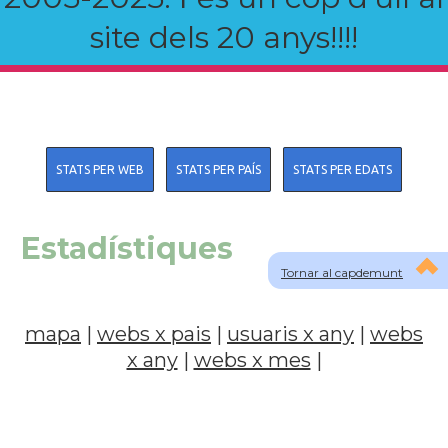
site dels 20 anys!!!!
STATS PER WEB
STATS PER PAÍS
STATS PER EDATS
Estadístiques
Tornar al capdemunt
mapa
|
webs x pais
|
usuaris x any
|
webs
x any
|
webs x mes
|