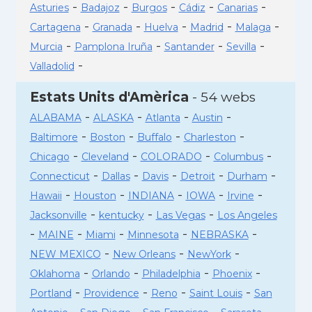
-
-
-
-
-
Asturies
Badajoz
Burgos
Cádiz
Canarias
-
-
-
-
-
Cartagena
Granada
Huelva
Madrid
Malaga
-
-
-
-
Murcia
Pamplona Iruña
Santander
Sevilla
-
Valladolid
Estats Units d'Amèrica
- 54 webs
-
-
-
-
ALABAMA
ALASKA
Atlanta
Austin
-
-
-
-
Baltimore
Boston
Buffalo
Charleston
-
-
-
-
Chicago
Cleveland
COLORADO
Columbus
-
-
-
-
-
Connecticut
Dallas
Davis
Detroit
Durham
-
-
-
-
-
Hawaii
Houston
INDIANA
IOWA
Irvine
-
-
-
Jacksonville
kentucky
Las Vegas
Los Angeles
-
-
-
-
-
MAINE
Miami
Minnesota
NEBRASKA
-
-
-
NEW MEXICO
New Orleans
NewYork
-
-
-
-
Oklahoma
Orlando
Philadelphia
Phoenix
-
-
-
-
Portland
Providence
Reno
Saint Louis
San
-
-
-
-