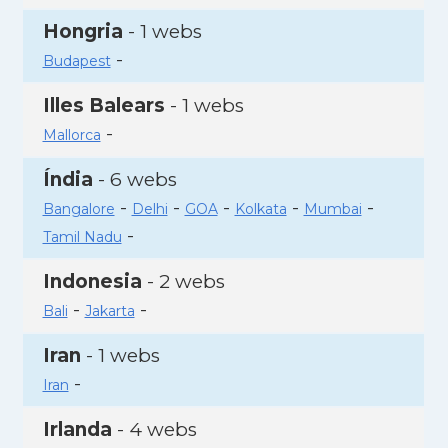
Hongria
- 1 webs
-
Budapest
Illes Balears
- 1 webs
-
Mallorca
Índia
- 6 webs
-
-
-
-
-
Bangalore
Delhi
GOA
Kolkata
Mumbai
-
Tamil Nadu
Indonesia
- 2 webs
-
-
Bali
Jakarta
Iran
- 1 webs
-
Iran
Irlanda
- 4 webs