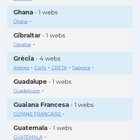
Ghana
- 1 webs
-
Ghana
Gibraltar
- 1 webs
-
Gibraltar
Grècia
- 4 webs
-
-
-
-
Atenes
Corfu
CRETA
Salonica
Guadalupe
- 1 webs
-
Guadeloupe
Guaiana Francesa
- 1 webs
-
GUYANE FRANÇAISE
Guatemala
- 1 webs
-
GUATEMALA