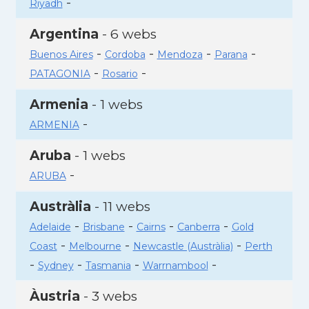
-
Riyadh
Argentina
- 6 webs
-
-
-
-
Buenos Aires
Cordoba
Mendoza
Parana
-
-
PATAGONIA
Rosario
Armenia
- 1 webs
-
ARMENIA
Aruba
- 1 webs
-
ARUBA
Austràlia
- 11 webs
-
-
-
-
Adelaide
Brisbane
Cairns
Canberra
Gold
-
-
-
Coast
Melbourne
Newcastle (Austràlia)
Perth
-
-
-
-
Sydney
Tasmania
Warrnambool
Àustria
- 3 webs