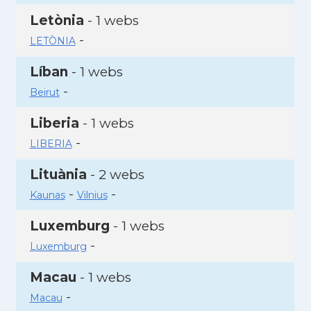
Letònia
- 1 webs
-
LETÒNIA
Líban
- 1 webs
-
Beirut
Liberia
- 1 webs
-
LIBERIA
Lituània
- 2 webs
-
-
Kaunas
Vilnius
Luxemburg
- 1 webs
-
Luxemburg
Macau
- 1 webs
-
Macau