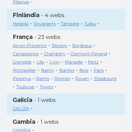
-
Pilipinas
Finlàndia
- 4 webs
-
-
-
-
Helsinki
Rovaniemi
Tampere
Turku
França
- 23 webs
-
-
-
Aix-en-Provence
Beziers
Bordeaux
-
-
-
Carcassonne
Chambéry
Clermont-Ferrand
-
-
-
-
-
Grenoble
Lille
Lyon
Marseille
Metz
-
-
-
-
-
Montpellier
Nancy
Nantes
Nice
Paris
-
-
-
-
Perpinya
Reims
Rennes
Rouen
Strasbourg
-
-
-
Toulouse
Troyes
Galícia
- 1 webs
-
GALIZA
Gambia
- 1 webs
-
GAMBIA