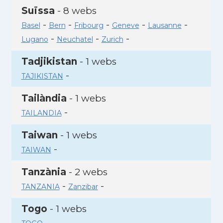
Suïssa
- 8 webs
-
-
-
-
-
Basel
Bern
Fribourg
Geneve
Lausanne
-
-
-
Lugano
Neuchatel
Zurich
Tadjikistan
- 1 webs
-
TAJIKISTAN
Tailàndia
- 1 webs
-
TAILANDIA
Taiwan
- 1 webs
-
TAIWAN
Tanzània
- 2 webs
-
-
TANZANIA
Zanzibar
Togo
- 1 webs
-