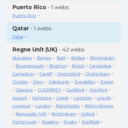
Puerto Rico
- 1 webs
-
Puerto Rico
Qatar
- 1 webs
-
Qatar
Regne Unit (UK)
- 42 webs
-
-
-
-
Aberdeen
Bangor
Bath
Belfast
Birmingham
-
-
-
-
-
Bournemouth
Brighton
Bristol
Cambridge
-
-
-
-
Canterbury
Cardiff
Chelmsford
Cheltenham
-
-
-
-
Chester
Derry
Edinburgh
Enniskillen
Exeter
-
-
-
-
-
Glasgow
GUERNSEY
Guildford
Hereford
-
-
-
-
-
Ipswich
Kettering
Leeds
Leicester
Lincoln
-
-
-
Liverpool
London
Manchester
Milton Keynes
-
-
-
-
Newcastle (UK)
Nottingham
Oxford
-
-
-
-
Portsmouth
Reading
Rugby
Sheffield