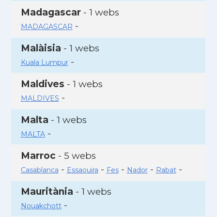
Madagascar
- 1 webs
-
MADAGASCAR
Malàisia
- 1 webs
-
Kuala Lumpur
Maldives
- 1 webs
-
MALDIVES
Malta
- 1 webs
-
MALTA
Marroc
- 5 webs
-
-
-
-
-
Casablanca
Essaouira
Fes
Nador
Rabat
Mauritània
- 1 webs
-
Nouakchott