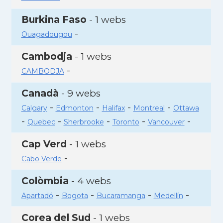
Burkina Faso
- 1 webs
-
Ouagadougou
Cambodja
- 1 webs
-
CAMBODJA
Canadà
- 9 webs
-
-
-
-
Calgary
Edmonton
Halifax
Montreal
Ottawa
-
-
-
-
-
Quebec
Sherbrooke
Toronto
Vancouver
Cap Verd
- 1 webs
-
Cabo Verde
Colòmbia
- 4 webs
-
-
-
-
Apartadó
Bogota
Bucaramanga
Medellín
Corea del Sud
- 1 webs