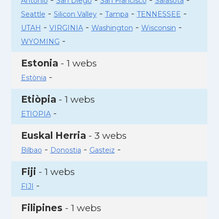
Antonio
San Diego
San Francisco
Sarasota
-
-
-
-
Seattle
Silicon Valley
Tampa
TENNESSEE
-
-
-
-
UTAH
VIRGINIA
Washington
Wisconsin
-
WYOMING
Estonia
- 1 webs
-
Estònia
Etiòpia
- 1 webs
-
ETIOPIA
Euskal Herria
- 3 webs
-
-
-
Bilbao
Donostia
Gasteiz
Fiji
- 1 webs
-
FIJI
Filipines
- 1 webs