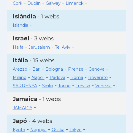
-
-
-
-
Cork
Dublín
Galway
Limerick
Islàndia
- 1 webs
-
Islàndia
Israel
- 3 webs
-
-
-
Haifa
Jerusalem
Tel Aviv
Itàlia
- 15 webs
-
-
-
-
-
Arezzo
Bari
Bologna
Firenze
Genova
-
-
-
-
-
Milano
Napoli
Padova
Roma
Rovereto
-
-
-
-
-
SARDENYA
Sicilia
Torino
Treviso
Venezia
Jamaica
- 1 webs
-
JAMAICA
Japó
- 4 webs
-
-
-
-
Kyoto
Nagoya
Osaka
Tokyo