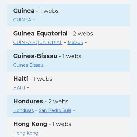
Guinea
- 1 webs
-
GUINEA
Guinea Equatorial
- 2 webs
-
-
GUINEA EQUATORIAL
Malabo
Guinea-Bissau
- 1 webs
-
Guinea Bissau
Haiti
- 1 webs
-
HAITI
Hondures
- 2 webs
-
-
Honduras
San Pedro Sula
Hong Kong
- 1 webs
-
Hong Kong