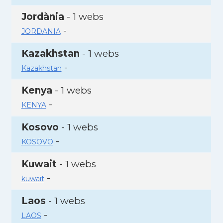
Jordània
- 1 webs
-
JORDANIA
Kazakhstan
- 1 webs
-
Kazakhstan
Kenya
- 1 webs
-
KENYA
Kosovo
- 1 webs
-
KOSOVO
Kuwait
- 1 webs
-
kuwait
Laos
- 1 webs
-
LAOS