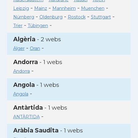
-
-
-
-
Leipzig
Mainz
Mannheim
Muenchen
-
-
-
-
Nürnberg
Oldenburg
Rostock
Stuttgart
-
-
Trier
Tübingen
Algèria
- 2 webs
-
-
Alger
Oran
Andorra
- 1 webs
-
Andorra
Angola
- 1 webs
-
Angola
Antàrtida
- 1 webs
-
ANTÀRTIDA
Aràbia Saudita
- 1 webs