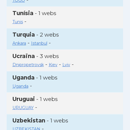
TOGO
Tunísia
- 1 webs
-
Tunis
Turquia
- 2 webs
-
-
Ankara
Istanbul
Ucraïna
- 3 webs
-
-
-
Dnipropetrovsk
Kiev
Lviv
Uganda
- 1 webs
-
Uganda
Uruguai
- 1 webs
-
URUGUAY
Uzbekistan
- 1 webs
-
UZBEKISTAN