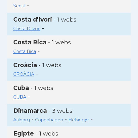
-
Seoul
Costa d'Ivori
- 1 webs
-
Costa D ivori
Costa Rica
- 1 webs
-
Costa Rica
Croàcia
- 1 webs
-
CROÀCIA
Cuba
- 1 webs
-
CUBA
Dinamarca
- 3 webs
-
-
-
Aalborg
Copenhagen
Helsingør
Egipte
- 1 webs