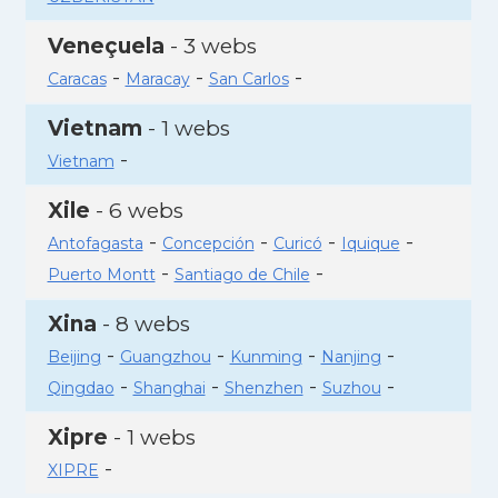
Veneçuela
- 3 webs
-
-
-
Caracas
Maracay
San Carlos
Vietnam
- 1 webs
-
Vietnam
Xile
- 6 webs
-
-
-
-
Antofagasta
Concepción
Curicó
Iquique
-
-
Puerto Montt
Santiago de Chile
Xina
- 8 webs
-
-
-
-
Beijing
Guangzhou
Kunming
Nanjing
-
-
-
-
Qingdao
Shanghai
Shenzhen
Suzhou
Xipre
- 1 webs
-
XIPRE