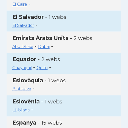
-
El Caire
El Salvador
- 1 webs
-
El Salvador
Emirats Àrabs Units
- 2 webs
-
-
Abu Dhabi
Dubai
Equador
- 2 webs
-
-
Guayaquil
Quito
Eslovàquia
- 1 webs
-
Bratislava
Eslovènia
- 1 webs
-
Ljubljana
Espanya
- 15 webs