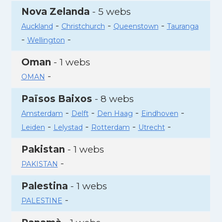
Nova Zelanda
- 5 webs
-
-
-
Auckland
Christchurch
Queenstown
Tauranga
-
-
Wellington
Oman
- 1 webs
-
OMAN
Països Baixos
- 8 webs
-
-
-
-
Amsterdam
Delft
Den Haag
Eindhoven
-
-
-
-
Leiden
Lelystad
Rotterdam
Utrecht
Pakistan
- 1 webs
-
PAKISTAN
Palestina
- 1 webs
-
PALESTINE