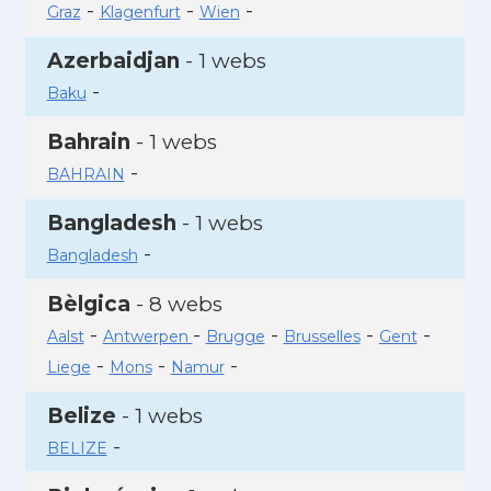
-
-
-
Graz
Klagenfurt
Wien
Azerbaidjan
- 1 webs
-
Baku
Bahrain
- 1 webs
-
BAHRAIN
Bangladesh
- 1 webs
-
Bangladesh
Bèlgica
- 8 webs
-
-
-
-
-
Aalst
Antwerpen
Brugge
Brusselles
Gent
-
-
-
Liege
Mons
Namur
Belize
- 1 webs
-
BELIZE