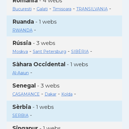
Romania
- 4 webs
-
-
-
-
Bucuresti
Galati
Timisoara
TRANSILVANIA
Ruanda
- 1 webs
-
RWANDA
Rússia
- 3 webs
-
-
-
Moskva
Sant Petersburg
SIBÈRIA
Sàhara Occidental
- 1 webs
-
Al-Aaiun
Senegal
- 3 webs
-
-
-
CASAMANCE
Dakar
Kolda
Sèrbia
- 1 webs
-
SERBIA
Singapur
- 1 webs