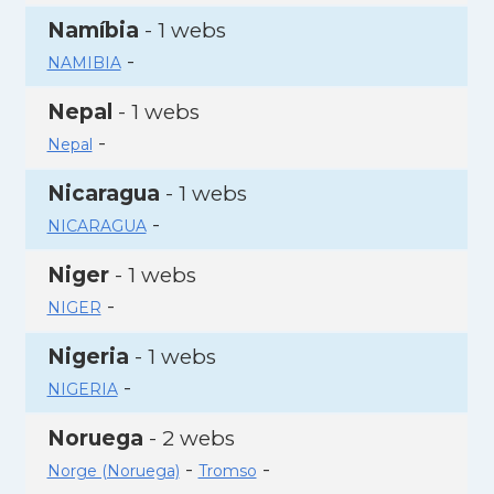
Namíbia
- 1 webs
-
NAMIBIA
Nepal
- 1 webs
-
Nepal
Nicaragua
- 1 webs
-
NICARAGUA
Niger
- 1 webs
-
NIGER
Nigeria
- 1 webs
-
NIGERIA
Noruega
- 2 webs
-
-
Norge (Noruega)
Tromso