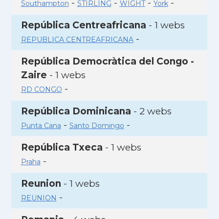
-
-
-
-
Southampton
STIRLING
WIGHT
York
República Centreafricana
- 1 webs
-
REPUBLICA CENTREAFRICANA
República Democràtica del Congo -
Zaire
- 1 webs
-
RD CONGO
República Dominicana
- 2 webs
-
-
Punta Cana
Santo Domingo
República Txeca
- 1 webs
-
Praha
Reunion
- 1 webs
-
REUNION