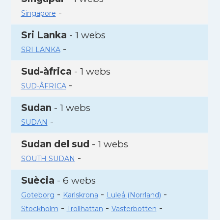
-
Singapore
Sri Lanka
- 1 webs
-
SRI LANKA
Sud-àfrica
- 1 webs
-
SUD-ÂFRICA
Sudan
- 1 webs
-
SUDAN
Sudan del sud
- 1 webs
-
SOUTH SUDAN
Suècia
- 6 webs
-
-
-
Goteborg
Karlskrona
Luleå (Norrland)
-
-
-
Stockholm
Trollhattan
Vasterbotten