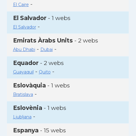
-
El Caire
El Salvador
- 1 webs
-
El Salvador
Emirats Àrabs Units
- 2 webs
-
-
Abu Dhabi
Dubai
Equador
- 2 webs
-
-
Guayaquil
Quito
Eslovàquia
- 1 webs
-
Bratislava
Eslovènia
- 1 webs
-
Ljubljana
Espanya
- 15 webs