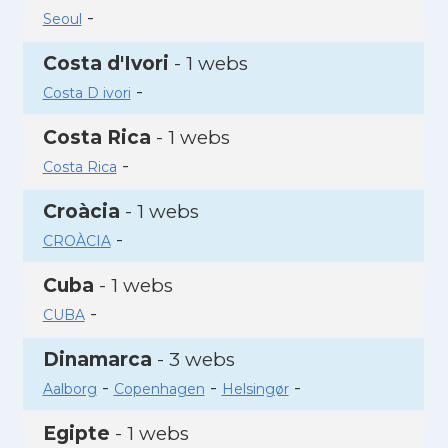
-
Seoul
Costa d'Ivori
- 1 webs
-
Costa D ivori
Costa Rica
- 1 webs
-
Costa Rica
Croàcia
- 1 webs
-
CROÀCIA
Cuba
- 1 webs
-
CUBA
Dinamarca
- 3 webs
-
-
-
Aalborg
Copenhagen
Helsingør
Egipte
- 1 webs