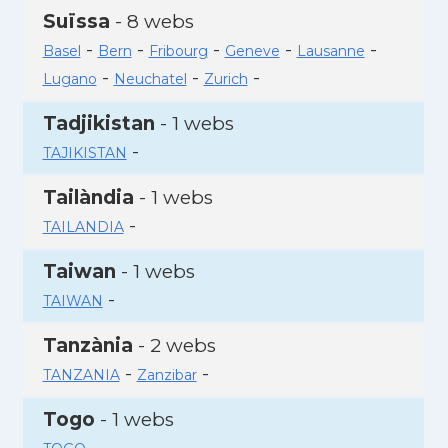
Suïssa
- 8 webs
-
-
-
-
-
Basel
Bern
Fribourg
Geneve
Lausanne
-
-
-
Lugano
Neuchatel
Zurich
Tadjikistan
- 1 webs
-
TAJIKISTAN
Tailàndia
- 1 webs
-
TAILANDIA
Taiwan
- 1 webs
-
TAIWAN
Tanzània
- 2 webs
-
-
TANZANIA
Zanzibar
Togo
- 1 webs
-