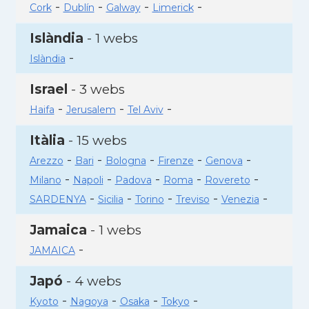
-
-
-
-
Cork
Dublín
Galway
Limerick
Islàndia
- 1 webs
-
Islàndia
Israel
- 3 webs
-
-
-
Haifa
Jerusalem
Tel Aviv
Itàlia
- 15 webs
-
-
-
-
-
Arezzo
Bari
Bologna
Firenze
Genova
-
-
-
-
-
Milano
Napoli
Padova
Roma
Rovereto
-
-
-
-
-
SARDENYA
Sicilia
Torino
Treviso
Venezia
Jamaica
- 1 webs
-
JAMAICA
Japó
- 4 webs
-
-
-
-
Kyoto
Nagoya
Osaka
Tokyo