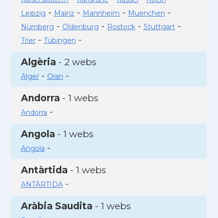
-
-
-
-
Leipzig
Mainz
Mannheim
Muenchen
-
-
-
-
Nürnberg
Oldenburg
Rostock
Stuttgart
-
-
Trier
Tübingen
Algèria
- 2 webs
-
-
Alger
Oran
Andorra
- 1 webs
-
Andorra
Angola
- 1 webs
-
Angola
Antàrtida
- 1 webs
-
ANTÀRTIDA
Aràbia Saudita
- 1 webs