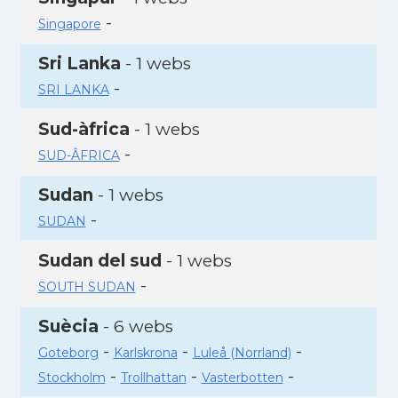
-
Singapore
Sri Lanka
- 1 webs
-
SRI LANKA
Sud-àfrica
- 1 webs
-
SUD-ÂFRICA
Sudan
- 1 webs
-
SUDAN
Sudan del sud
- 1 webs
-
SOUTH SUDAN
Suècia
- 6 webs
-
-
-
Goteborg
Karlskrona
Luleå (Norrland)
-
-
-
Stockholm
Trollhattan
Vasterbotten