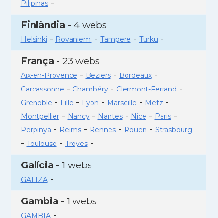
-
Pilipinas
Finlàndia
- 4 webs
-
-
-
-
Helsinki
Rovaniemi
Tampere
Turku
França
- 23 webs
-
-
-
Aix-en-Provence
Beziers
Bordeaux
-
-
-
Carcassonne
Chambéry
Clermont-Ferrand
-
-
-
-
-
Grenoble
Lille
Lyon
Marseille
Metz
-
-
-
-
-
Montpellier
Nancy
Nantes
Nice
Paris
-
-
-
-
Perpinya
Reims
Rennes
Rouen
Strasbourg
-
-
-
Toulouse
Troyes
Galícia
- 1 webs
-
GALIZA
Gambia
- 1 webs
-
GAMBIA