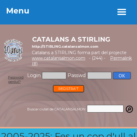
Menu
Menu
CATALANS A STIRLING
http://STIRLING.catalansalmon.com
Catalans a STIRLING forma part del projecte
www.catalansalmon.com
- (244) -
Permalink
(#)
Login
Passwd
Password
perdut?
REGISTRA'T
Buscar ciutat de CATALANSALMON:
2005-2025: Fes un cop d'ull al