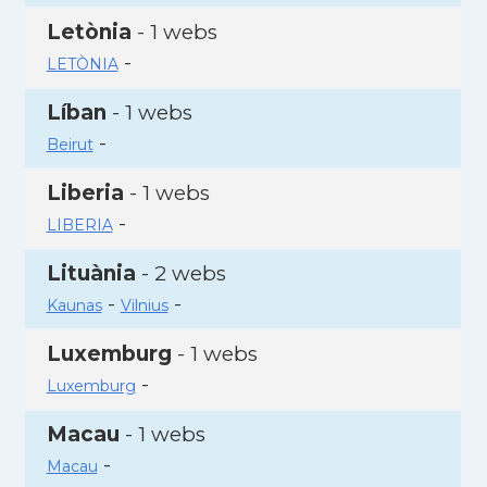
Letònia
- 1 webs
-
LETÒNIA
Líban
- 1 webs
-
Beirut
Liberia
- 1 webs
-
LIBERIA
Lituània
- 2 webs
-
-
Kaunas
Vilnius
Luxemburg
- 1 webs
-
Luxemburg
Macau
- 1 webs
-
Macau