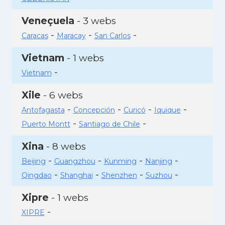
Veneçuela
- 3 webs
-
-
-
Caracas
Maracay
San Carlos
Vietnam
- 1 webs
-
Vietnam
Xile
- 6 webs
-
-
-
-
Antofagasta
Concepción
Curicó
Iquique
-
-
Puerto Montt
Santiago de Chile
Xina
- 8 webs
-
-
-
-
Beijing
Guangzhou
Kunming
Nanjing
-
-
-
-
Qingdao
Shanghai
Shenzhen
Suzhou
Xipre
- 1 webs
-
XIPRE