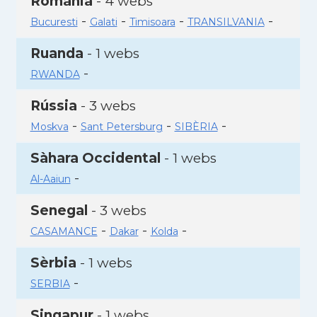
Romania
- 4 webs
-
-
-
-
Bucuresti
Galati
Timisoara
TRANSILVANIA
Ruanda
- 1 webs
-
RWANDA
Rússia
- 3 webs
-
-
-
Moskva
Sant Petersburg
SIBÈRIA
Sàhara Occidental
- 1 webs
-
Al-Aaiun
Senegal
- 3 webs
-
-
-
CASAMANCE
Dakar
Kolda
Sèrbia
- 1 webs
-
SERBIA
Singapur
- 1 webs