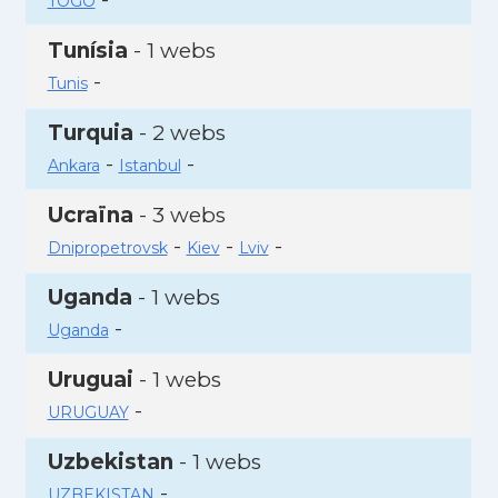
TOGO
Tunísia
- 1 webs
-
Tunis
Turquia
- 2 webs
-
-
Ankara
Istanbul
Ucraïna
- 3 webs
-
-
-
Dnipropetrovsk
Kiev
Lviv
Uganda
- 1 webs
-
Uganda
Uruguai
- 1 webs
-
URUGUAY
Uzbekistan
- 1 webs
-
UZBEKISTAN