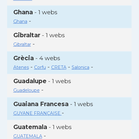
Ghana
- 1 webs
-
Ghana
Gibraltar
- 1 webs
-
Gibraltar
Grècia
- 4 webs
-
-
-
-
Atenes
Corfu
CRETA
Salonica
Guadalupe
- 1 webs
-
Guadeloupe
Guaiana Francesa
- 1 webs
-
GUYANE FRANÇAISE
Guatemala
- 1 webs
-
GUATEMALA