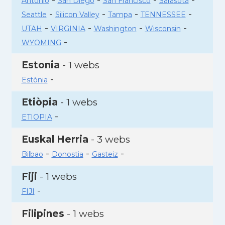
Antonio
San Diego
San Francisco
Sarasota
-
-
-
-
Seattle
Silicon Valley
Tampa
TENNESSEE
-
-
-
-
UTAH
VIRGINIA
Washington
Wisconsin
-
WYOMING
Estonia
- 1 webs
-
Estònia
Etiòpia
- 1 webs
-
ETIOPIA
Euskal Herria
- 3 webs
-
-
-
Bilbao
Donostia
Gasteiz
Fiji
- 1 webs
-
FIJI
Filipines
- 1 webs