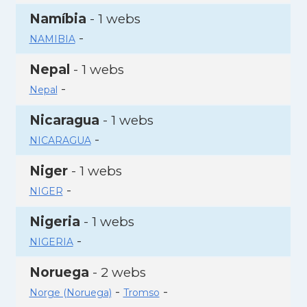
Namíbia
- 1 webs
-
NAMIBIA
Nepal
- 1 webs
-
Nepal
Nicaragua
- 1 webs
-
NICARAGUA
Niger
- 1 webs
-
NIGER
Nigeria
- 1 webs
-
NIGERIA
Noruega
- 2 webs
-
-
Norge (Noruega)
Tromso