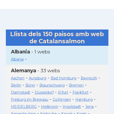
Llista dels
150
paisos amb web
de Catalansalmon
Albania
- 1 webs
-
Albania
Alemanya
- 33 webs
-
-
-
-
Aachen
Augsburg
Bad Homburg
Bayreuth
-
-
-
-
Berlin
Bonn
Braunschweig
Bremen
-
-
-
-
Darmstadt
Düsseldorf
Erfurt
Frankfurt
-
-
-
Freiburg im Breisgau
Gottingen
Hamburg
-
-
-
-
HEIDELBERG
Heilbronn
Ingolstadt
Jena
-
-
-
-
Kaiserslautern
Karlsruhe
Kassel
Koeln