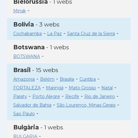
Bielorússia
- 1 webs
-
Minsk
Bolívia
- 3 webs
-
-
-
Cochabamba
La Paz
Santa Cruz de la Sierra
Botswana
- 1 webs
-
BOTSWANA
Brasil
- 15 webs
-
-
-
-
Amazonia
Belém
Brasilia
Curitiba
-
-
-
-
FORTALEZA
Maringá
Mato Grosso
Natal
-
-
-
-
Paraty
Porto Alegre
Recife
Rio de Janeiro
-
-
Salvador de Bahia
São Lourenço, Minas Gerais
-
Sao Paulo
Bulgària
- 1 webs
-
BULGARIA