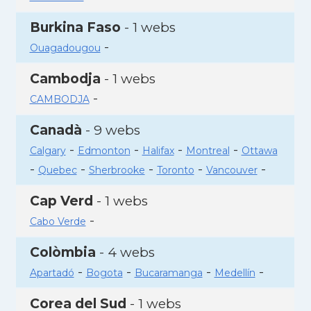
Burkina Faso
- 1 webs
-
Ouagadougou
Cambodja
- 1 webs
-
CAMBODJA
Canadà
- 9 webs
-
-
-
-
Calgary
Edmonton
Halifax
Montreal
Ottawa
-
-
-
-
-
Quebec
Sherbrooke
Toronto
Vancouver
Cap Verd
- 1 webs
-
Cabo Verde
Colòmbia
- 4 webs
-
-
-
-
Apartadó
Bogota
Bucaramanga
Medellín
Corea del Sud
- 1 webs