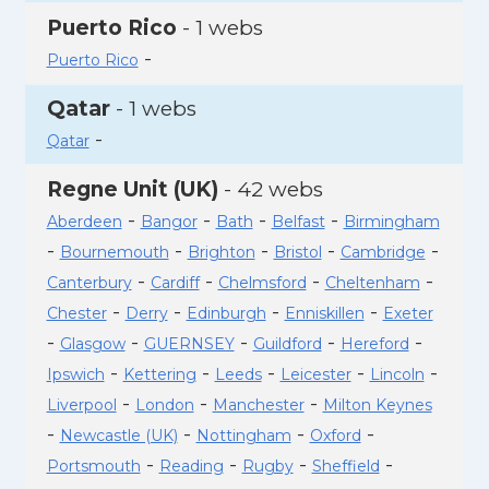
Puerto Rico
- 1 webs
-
Puerto Rico
Qatar
- 1 webs
-
Qatar
Regne Unit (UK)
- 42 webs
-
-
-
-
Aberdeen
Bangor
Bath
Belfast
Birmingham
-
-
-
-
-
Bournemouth
Brighton
Bristol
Cambridge
-
-
-
-
Canterbury
Cardiff
Chelmsford
Cheltenham
-
-
-
-
Chester
Derry
Edinburgh
Enniskillen
Exeter
-
-
-
-
-
Glasgow
GUERNSEY
Guildford
Hereford
-
-
-
-
-
Ipswich
Kettering
Leeds
Leicester
Lincoln
-
-
-
Liverpool
London
Manchester
Milton Keynes
-
-
-
-
Newcastle (UK)
Nottingham
Oxford
-
-
-
-
Portsmouth
Reading
Rugby
Sheffield