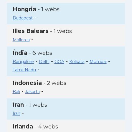
Hongria
- 1 webs
-
Budapest
Illes Balears
- 1 webs
-
Mallorca
Índia
- 6 webs
-
-
-
-
-
Bangalore
Delhi
GOA
Kolkata
Mumbai
-
Tamil Nadu
Indonesia
- 2 webs
-
-
Bali
Jakarta
Iran
- 1 webs
-
Iran
Irlanda
- 4 webs