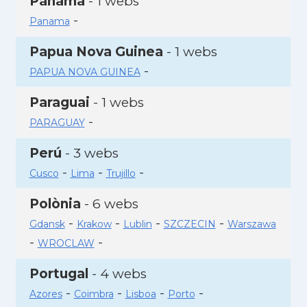
Panamà
- 1 webs
-
Panama
Papua Nova Guinea
- 1 webs
-
PAPUA NOVA GUINEA
Paraguai
- 1 webs
-
PARAGUAY
Perú
- 3 webs
-
-
-
Cusco
Lima
Trujillo
Polònia
- 6 webs
-
-
-
-
Gdansk
Krakow
Lublin
SZCZECIN
Warszawa
-
-
WROCLAW
Portugal
- 4 webs
-
-
-
-
Azores
Coimbra
Lisboa
Porto