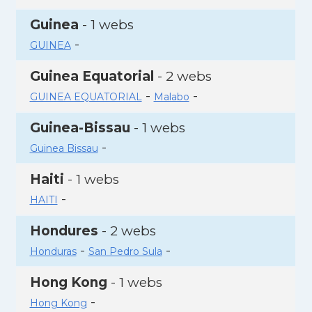
Guinea
- 1 webs
-
GUINEA
Guinea Equatorial
- 2 webs
-
-
GUINEA EQUATORIAL
Malabo
Guinea-Bissau
- 1 webs
-
Guinea Bissau
Haiti
- 1 webs
-
HAITI
Hondures
- 2 webs
-
-
Honduras
San Pedro Sula
Hong Kong
- 1 webs
-
Hong Kong