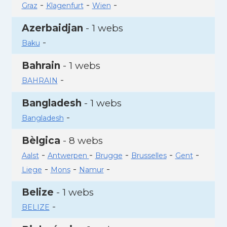
-
-
-
Graz
Klagenfurt
Wien
Azerbaidjan
- 1 webs
-
Baku
Bahrain
- 1 webs
-
BAHRAIN
Bangladesh
- 1 webs
-
Bangladesh
Bèlgica
- 8 webs
-
-
-
-
-
Aalst
Antwerpen
Brugge
Brusselles
Gent
-
-
-
Liege
Mons
Namur
Belize
- 1 webs
-
BELIZE