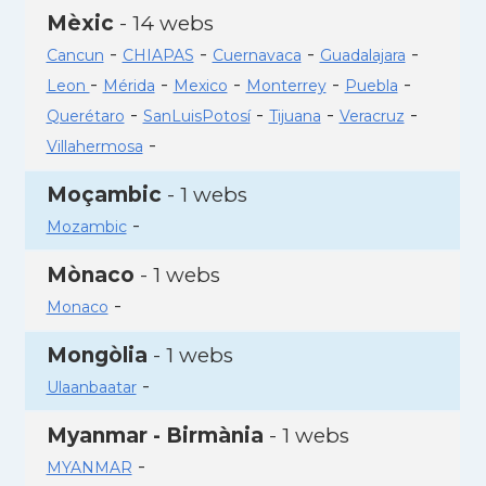
Mèxic
- 14 webs
-
-
-
-
Cancun
CHIAPAS
Cuernavaca
Guadalajara
-
-
-
-
-
Leon
Mérida
Mexico
Monterrey
Puebla
-
-
-
-
Querétaro
SanLuisPotosí
Tijuana
Veracruz
-
Villahermosa
Moçambic
- 1 webs
-
Mozambic
Mònaco
- 1 webs
-
Monaco
Mongòlia
- 1 webs
-
Ulaanbaatar
Myanmar - Birmània
- 1 webs
-
MYANMAR