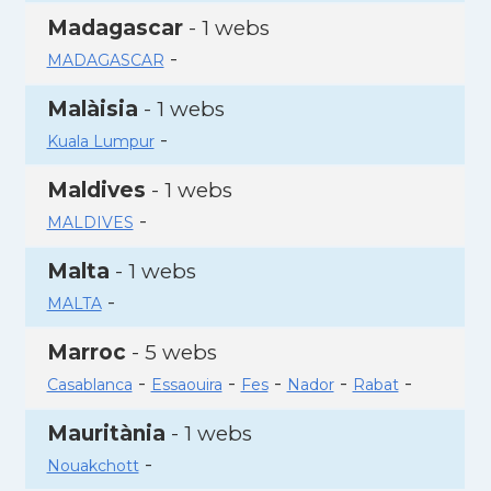
Madagascar
- 1 webs
-
MADAGASCAR
Malàisia
- 1 webs
-
Kuala Lumpur
Maldives
- 1 webs
-
MALDIVES
Malta
- 1 webs
-
MALTA
Marroc
- 5 webs
-
-
-
-
-
Casablanca
Essaouira
Fes
Nador
Rabat
Mauritània
- 1 webs
-
Nouakchott