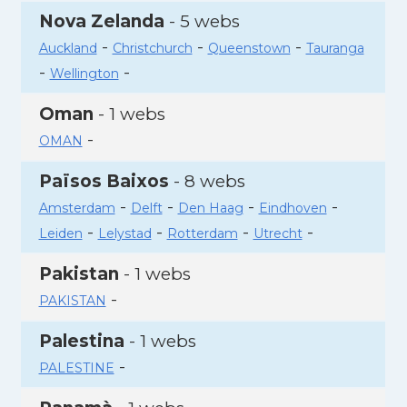
Nova Zelanda
- 5 webs
-
-
-
Auckland
Christchurch
Queenstown
Tauranga
-
-
Wellington
Oman
- 1 webs
-
OMAN
Països Baixos
- 8 webs
-
-
-
-
Amsterdam
Delft
Den Haag
Eindhoven
-
-
-
-
Leiden
Lelystad
Rotterdam
Utrecht
Pakistan
- 1 webs
-
PAKISTAN
Palestina
- 1 webs
-
PALESTINE