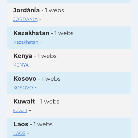
Jordània
- 1 webs
-
JORDANIA
Kazakhstan
- 1 webs
-
Kazakhstan
Kenya
- 1 webs
-
KENYA
Kosovo
- 1 webs
-
KOSOVO
Kuwait
- 1 webs
-
kuwait
Laos
- 1 webs
-
LAOS