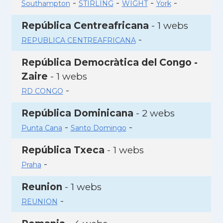
-
-
-
-
Southampton
STIRLING
WIGHT
York
República Centreafricana
- 1 webs
-
REPUBLICA CENTREAFRICANA
República Democràtica del Congo -
Zaire
- 1 webs
-
RD CONGO
República Dominicana
- 2 webs
-
-
Punta Cana
Santo Domingo
República Txeca
- 1 webs
-
Praha
Reunion
- 1 webs
-
REUNION