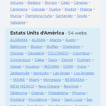
-
-
-
-
-
Asturies
Badajoz
Burgos
Cádiz
Canarias
-
-
-
-
-
Cartagena
Granada
Huelva
Madrid
Malaga
-
-
-
-
Murcia
Pamplona Iruña
Santander
Sevilla
-
Valladolid
Estats Units d'Amèrica
- 54 webs
-
-
-
-
ALABAMA
ALASKA
Atlanta
Austin
-
-
-
-
Baltimore
Boston
Buffalo
Charleston
-
-
-
-
Chicago
Cleveland
COLORADO
Columbus
-
-
-
-
-
Connecticut
Dallas
Davis
Detroit
Durham
-
-
-
-
-
Hawaii
Houston
INDIANA
IOWA
Irvine
-
-
-
Jacksonville
kentucky
Las Vegas
Los Angeles
-
-
-
-
-
MAINE
Miami
Minnesota
NEBRASKA
-
-
-
NEW MEXICO
New Orleans
NewYork
-
-
-
-
Oklahoma
Orlando
Philadelphia
Phoenix
-
-
-
-
Portland
Providence
Reno
Saint Louis
San
-
-
-
-