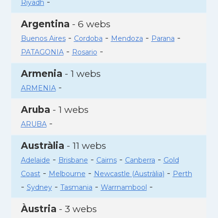
-
Riyadh
Argentina
- 6 webs
-
-
-
-
Buenos Aires
Cordoba
Mendoza
Parana
-
-
PATAGONIA
Rosario
Armenia
- 1 webs
-
ARMENIA
Aruba
- 1 webs
-
ARUBA
Austràlia
- 11 webs
-
-
-
-
Adelaide
Brisbane
Cairns
Canberra
Gold
-
-
-
Coast
Melbourne
Newcastle (Austràlia)
Perth
-
-
-
-
Sydney
Tasmania
Warrnambool
Àustria
- 3 webs