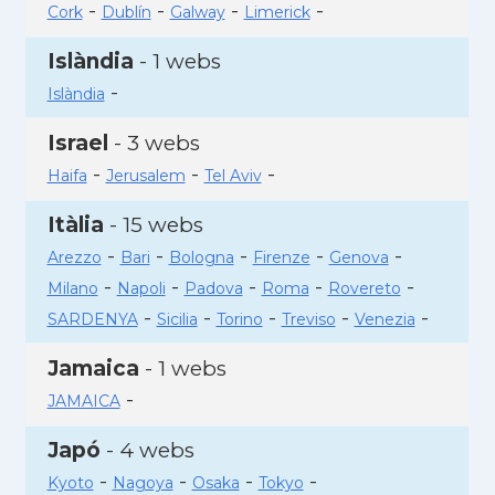
-
-
-
-
Cork
Dublín
Galway
Limerick
Islàndia
- 1 webs
-
Islàndia
Israel
- 3 webs
-
-
-
Haifa
Jerusalem
Tel Aviv
Itàlia
- 15 webs
-
-
-
-
-
Arezzo
Bari
Bologna
Firenze
Genova
-
-
-
-
-
Milano
Napoli
Padova
Roma
Rovereto
-
-
-
-
-
SARDENYA
Sicilia
Torino
Treviso
Venezia
Jamaica
- 1 webs
-
JAMAICA
Japó
- 4 webs
-
-
-
-
Kyoto
Nagoya
Osaka
Tokyo