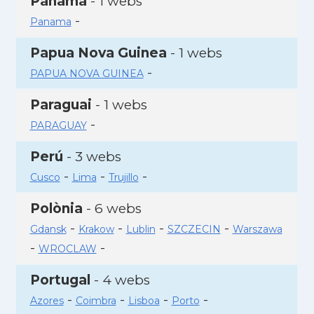
Panamà
- 1 webs
-
Panama
Papua Nova Guinea
- 1 webs
-
PAPUA NOVA GUINEA
Paraguai
- 1 webs
-
PARAGUAY
Perú
- 3 webs
-
-
-
Cusco
Lima
Trujillo
Polònia
- 6 webs
-
-
-
-
Gdansk
Krakow
Lublin
SZCZECIN
Warszawa
-
-
WROCLAW
Portugal
- 4 webs
-
-
-
-
Azores
Coimbra
Lisboa
Porto