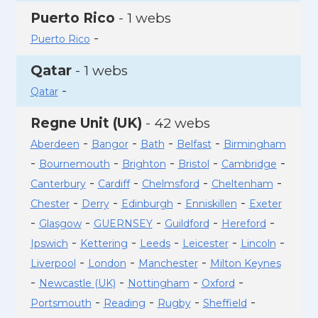
Puerto Rico
- 1 webs
-
Puerto Rico
Qatar
- 1 webs
-
Qatar
Regne Unit (UK)
- 42 webs
-
-
-
-
Aberdeen
Bangor
Bath
Belfast
Birmingham
-
-
-
-
-
Bournemouth
Brighton
Bristol
Cambridge
-
-
-
-
Canterbury
Cardiff
Chelmsford
Cheltenham
-
-
-
-
Chester
Derry
Edinburgh
Enniskillen
Exeter
-
-
-
-
-
Glasgow
GUERNSEY
Guildford
Hereford
-
-
-
-
-
Ipswich
Kettering
Leeds
Leicester
Lincoln
-
-
-
Liverpool
London
Manchester
Milton Keynes
-
-
-
-
Newcastle (UK)
Nottingham
Oxford
-
-
-
-
Portsmouth
Reading
Rugby
Sheffield