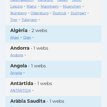
-
-
-
-
Leipzig
Mainz
Mannheim
Muenchen
-
-
-
-
Nürnberg
Oldenburg
Rostock
Stuttgart
-
-
Trier
Tübingen
Algèria
- 2 webs
-
-
Alger
Oran
Andorra
- 1 webs
-
Andorra
Angola
- 1 webs
-
Angola
Antàrtida
- 1 webs
-
ANTÀRTIDA
Aràbia Saudita
- 1 webs