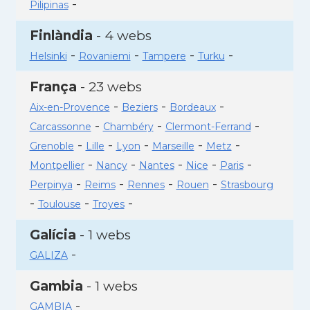
-
Pilipinas
Finlàndia
- 4 webs
-
-
-
-
Helsinki
Rovaniemi
Tampere
Turku
França
- 23 webs
-
-
-
Aix-en-Provence
Beziers
Bordeaux
-
-
-
Carcassonne
Chambéry
Clermont-Ferrand
-
-
-
-
-
Grenoble
Lille
Lyon
Marseille
Metz
-
-
-
-
-
Montpellier
Nancy
Nantes
Nice
Paris
-
-
-
-
Perpinya
Reims
Rennes
Rouen
Strasbourg
-
-
-
Toulouse
Troyes
Galícia
- 1 webs
-
GALIZA
Gambia
- 1 webs
-
GAMBIA