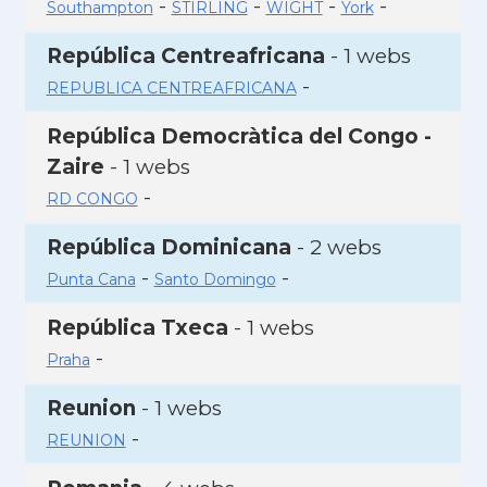
-
-
-
-
Southampton
STIRLING
WIGHT
York
República Centreafricana
- 1 webs
-
REPUBLICA CENTREAFRICANA
República Democràtica del Congo -
Zaire
- 1 webs
-
RD CONGO
República Dominicana
- 2 webs
-
-
Punta Cana
Santo Domingo
República Txeca
- 1 webs
-
Praha
Reunion
- 1 webs
-
REUNION