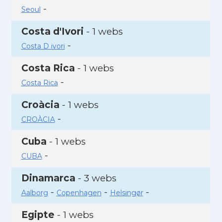
-
Seoul
Costa d'Ivori
- 1 webs
-
Costa D ivori
Costa Rica
- 1 webs
-
Costa Rica
Croàcia
- 1 webs
-
CROÀCIA
Cuba
- 1 webs
-
CUBA
Dinamarca
- 3 webs
-
-
-
Aalborg
Copenhagen
Helsingør
Egipte
- 1 webs