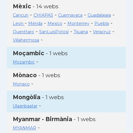
Mèxic
- 14 webs
-
-
-
-
Cancun
CHIAPAS
Cuernavaca
Guadalajara
-
-
-
-
-
Leon
Mérida
Mexico
Monterrey
Puebla
-
-
-
-
Querétaro
SanLuisPotosí
Tijuana
Veracruz
-
Villahermosa
Moçambic
- 1 webs
-
Mozambic
Mònaco
- 1 webs
-
Monaco
Mongòlia
- 1 webs
-
Ulaanbaatar
Myanmar - Birmània
- 1 webs
-
MYANMAR