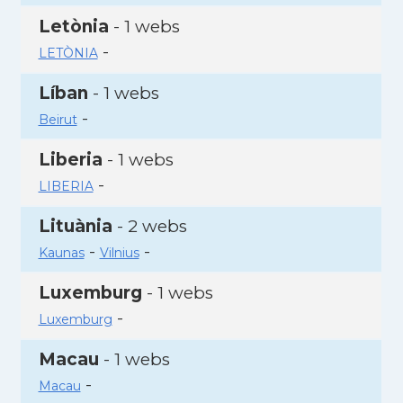
Letònia
- 1 webs
-
LETÒNIA
Líban
- 1 webs
-
Beirut
Liberia
- 1 webs
-
LIBERIA
Lituània
- 2 webs
-
-
Kaunas
Vilnius
Luxemburg
- 1 webs
-
Luxemburg
Macau
- 1 webs
-
Macau