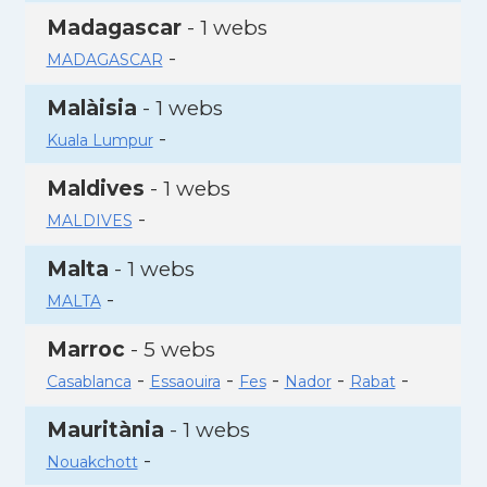
Madagascar
- 1 webs
-
MADAGASCAR
Malàisia
- 1 webs
-
Kuala Lumpur
Maldives
- 1 webs
-
MALDIVES
Malta
- 1 webs
-
MALTA
Marroc
- 5 webs
-
-
-
-
-
Casablanca
Essaouira
Fes
Nador
Rabat
Mauritània
- 1 webs
-
Nouakchott