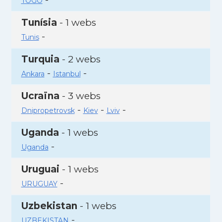
TOGO
Tunísia
- 1 webs
-
Tunis
Turquia
- 2 webs
-
-
Ankara
Istanbul
Ucraïna
- 3 webs
-
-
-
Dnipropetrovsk
Kiev
Lviv
Uganda
- 1 webs
-
Uganda
Uruguai
- 1 webs
-
URUGUAY
Uzbekistan
- 1 webs
-
UZBEKISTAN