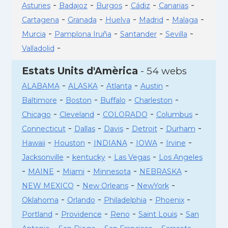
-
-
-
-
-
Asturies
Badajoz
Burgos
Cádiz
Canarias
-
-
-
-
-
Cartagena
Granada
Huelva
Madrid
Malaga
-
-
-
-
Murcia
Pamplona Iruña
Santander
Sevilla
-
Valladolid
Estats Units d'Amèrica
- 54 webs
-
-
-
-
ALABAMA
ALASKA
Atlanta
Austin
-
-
-
-
Baltimore
Boston
Buffalo
Charleston
-
-
-
-
Chicago
Cleveland
COLORADO
Columbus
-
-
-
-
-
Connecticut
Dallas
Davis
Detroit
Durham
-
-
-
-
-
Hawaii
Houston
INDIANA
IOWA
Irvine
-
-
-
Jacksonville
kentucky
Las Vegas
Los Angeles
-
-
-
-
-
MAINE
Miami
Minnesota
NEBRASKA
-
-
-
NEW MEXICO
New Orleans
NewYork
-
-
-
-
Oklahoma
Orlando
Philadelphia
Phoenix
-
-
-
-
Portland
Providence
Reno
Saint Louis
San
-
-
-
-