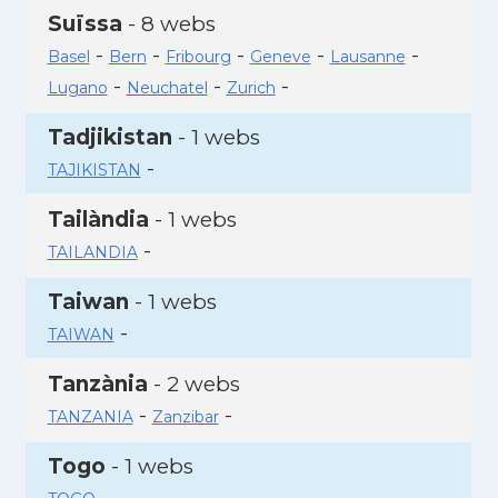
Suïssa
- 8 webs
-
-
-
-
-
Basel
Bern
Fribourg
Geneve
Lausanne
-
-
-
Lugano
Neuchatel
Zurich
Tadjikistan
- 1 webs
-
TAJIKISTAN
Tailàndia
- 1 webs
-
TAILANDIA
Taiwan
- 1 webs
-
TAIWAN
Tanzània
- 2 webs
-
-
TANZANIA
Zanzibar
Togo
- 1 webs
-