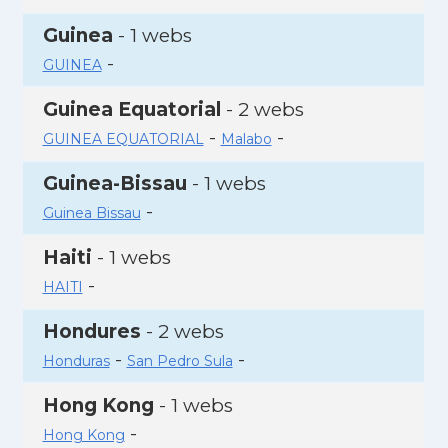
Guinea
- 1 webs
-
GUINEA
Guinea Equatorial
- 2 webs
-
-
GUINEA EQUATORIAL
Malabo
Guinea-Bissau
- 1 webs
-
Guinea Bissau
Haiti
- 1 webs
-
HAITI
Hondures
- 2 webs
-
-
Honduras
San Pedro Sula
Hong Kong
- 1 webs
-
Hong Kong