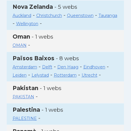
Nova Zelanda
- 5 webs
-
-
-
Auckland
Christchurch
Queenstown
Tauranga
-
-
Wellington
Oman
- 1 webs
-
OMAN
Països Baixos
- 8 webs
-
-
-
-
Amsterdam
Delft
Den Haag
Eindhoven
-
-
-
-
Leiden
Lelystad
Rotterdam
Utrecht
Pakistan
- 1 webs
-
PAKISTAN
Palestina
- 1 webs
-
PALESTINE