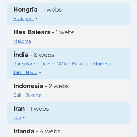
Hongria
- 1 webs
-
Budapest
Illes Balears
- 1 webs
-
Mallorca
Índia
- 6 webs
-
-
-
-
-
Bangalore
Delhi
GOA
Kolkata
Mumbai
-
Tamil Nadu
Indonesia
- 2 webs
-
-
Bali
Jakarta
Iran
- 1 webs
-
Iran
Irlanda
- 4 webs