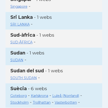
-
Singapore
Sri Lanka
- 1 webs
-
SRI LANKA
Sud-àfrica
- 1 webs
-
SUD-ÂFRICA
Sudan
- 1 webs
-
SUDAN
Sudan del sud
- 1 webs
-
SOUTH SUDAN
Suècia
- 6 webs
-
-
-
Goteborg
Karlskrona
Luleå (Norrland)
-
-
-
Stockholm
Trollhattan
Vasterbotten