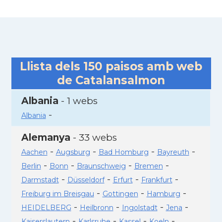
Llista dels
150
paisos amb web
de Catalansalmon
Albania
- 1 webs
-
Albania
Alemanya
- 33 webs
-
-
-
-
Aachen
Augsburg
Bad Homburg
Bayreuth
-
-
-
-
Berlin
Bonn
Braunschweig
Bremen
-
-
-
-
Darmstadt
Düsseldorf
Erfurt
Frankfurt
-
-
-
Freiburg im Breisgau
Gottingen
Hamburg
-
-
-
-
HEIDELBERG
Heilbronn
Ingolstadt
Jena
-
-
-
-
Kaiserslautern
Karlsruhe
Kassel
Koeln