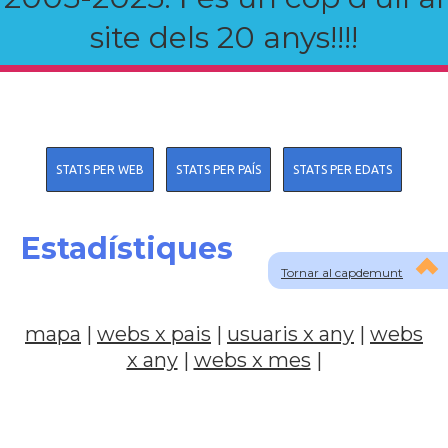
site dels 20 anys!!!!
STATS PER WEB
STATS PER PAÍS
STATS PER EDATS
Estadístiques
Tornar al capdemunt
mapa
|
webs x pais
|
usuaris x any
|
webs
x any
|
webs x mes
|