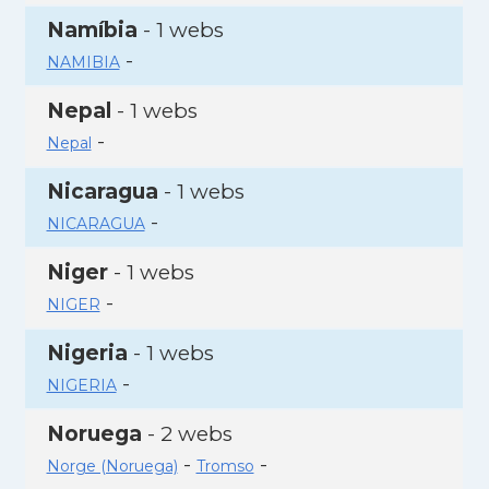
Namíbia
- 1 webs
-
NAMIBIA
Nepal
- 1 webs
-
Nepal
Nicaragua
- 1 webs
-
NICARAGUA
Niger
- 1 webs
-
NIGER
Nigeria
- 1 webs
-
NIGERIA
Noruega
- 2 webs
-
-
Norge (Noruega)
Tromso