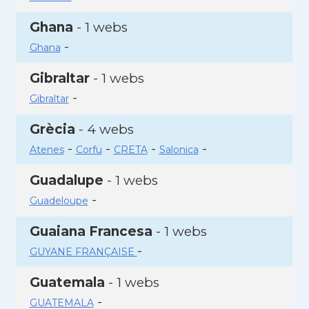
Ghana
- 1 webs
-
Ghana
Gibraltar
- 1 webs
-
Gibraltar
Grècia
- 4 webs
-
-
-
-
Atenes
Corfu
CRETA
Salonica
Guadalupe
- 1 webs
-
Guadeloupe
Guaiana Francesa
- 1 webs
-
GUYANE FRANÇAISE
Guatemala
- 1 webs
-
GUATEMALA