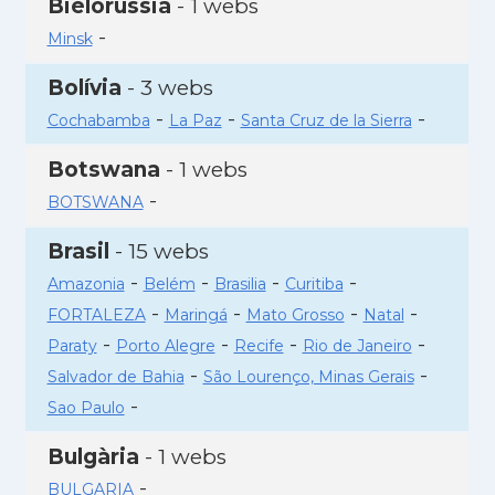
Bielorússia
- 1 webs
-
Minsk
Bolívia
- 3 webs
-
-
-
Cochabamba
La Paz
Santa Cruz de la Sierra
Botswana
- 1 webs
-
BOTSWANA
Brasil
- 15 webs
-
-
-
-
Amazonia
Belém
Brasilia
Curitiba
-
-
-
-
FORTALEZA
Maringá
Mato Grosso
Natal
-
-
-
-
Paraty
Porto Alegre
Recife
Rio de Janeiro
-
-
Salvador de Bahia
São Lourenço, Minas Gerais
-
Sao Paulo
Bulgària
- 1 webs
-
BULGARIA