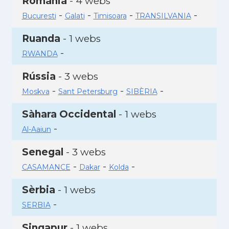
Romania
- 4 webs
-
-
-
-
Bucuresti
Galati
Timisoara
TRANSILVANIA
Ruanda
- 1 webs
-
RWANDA
Rússia
- 3 webs
-
-
-
Moskva
Sant Petersburg
SIBÈRIA
Sàhara Occidental
- 1 webs
-
Al-Aaiun
Senegal
- 3 webs
-
-
-
CASAMANCE
Dakar
Kolda
Sèrbia
- 1 webs
-
SERBIA
Singapur
- 1 webs