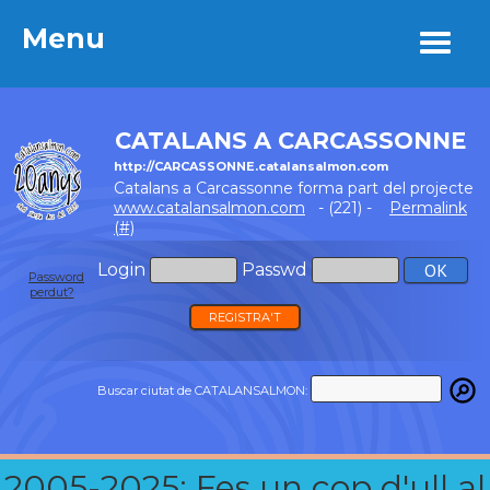
Menu
Menu
CATALANS A CARCASSONNE
http://CARCASSONNE.catalansalmon.com
Catalans a Carcassonne forma part del projecte
www.catalansalmon.com
- (221) -
Permalink
(#)
Login
Passwd
Password
perdut?
REGISTRA'T
Buscar ciutat de CATALANSALMON:
2005-2025: Fes un cop d'ull al