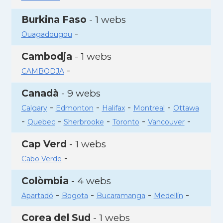
Burkina Faso
- 1 webs
-
Ouagadougou
Cambodja
- 1 webs
-
CAMBODJA
Canadà
- 9 webs
-
-
-
-
Calgary
Edmonton
Halifax
Montreal
Ottawa
-
-
-
-
-
Quebec
Sherbrooke
Toronto
Vancouver
Cap Verd
- 1 webs
-
Cabo Verde
Colòmbia
- 4 webs
-
-
-
-
Apartadó
Bogota
Bucaramanga
Medellín
Corea del Sud
- 1 webs