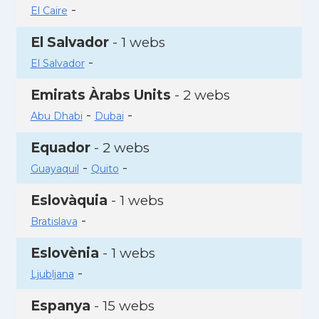
-
El Caire
El Salvador
- 1 webs
-
El Salvador
Emirats Àrabs Units
- 2 webs
-
-
Abu Dhabi
Dubai
Equador
- 2 webs
-
-
Guayaquil
Quito
Eslovàquia
- 1 webs
-
Bratislava
Eslovènia
- 1 webs
-
Ljubljana
Espanya
- 15 webs