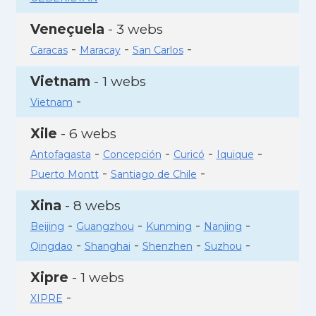
Veneçuela
- 3 webs
-
-
-
Caracas
Maracay
San Carlos
Vietnam
- 1 webs
-
Vietnam
Xile
- 6 webs
-
-
-
-
Antofagasta
Concepción
Curicó
Iquique
-
-
Puerto Montt
Santiago de Chile
Xina
- 8 webs
-
-
-
-
Beijing
Guangzhou
Kunming
Nanjing
-
-
-
-
Qingdao
Shanghai
Shenzhen
Suzhou
Xipre
- 1 webs
-
XIPRE