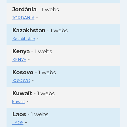
Jordània
- 1 webs
-
JORDANIA
Kazakhstan
- 1 webs
-
Kazakhstan
Kenya
- 1 webs
-
KENYA
Kosovo
- 1 webs
-
KOSOVO
Kuwait
- 1 webs
-
kuwait
Laos
- 1 webs
-
LAOS