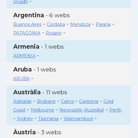
-
Riyadh
Argentina
- 6 webs
-
-
-
-
Buenos Aires
Cordoba
Mendoza
Parana
-
-
PATAGONIA
Rosario
Armenia
- 1 webs
-
ARMENIA
Aruba
- 1 webs
-
ARUBA
Austràlia
- 11 webs
-
-
-
-
Adelaide
Brisbane
Cairns
Canberra
Gold
-
-
-
Coast
Melbourne
Newcastle (Austràlia)
Perth
-
-
-
-
Sydney
Tasmania
Warrnambool
Àustria
- 3 webs