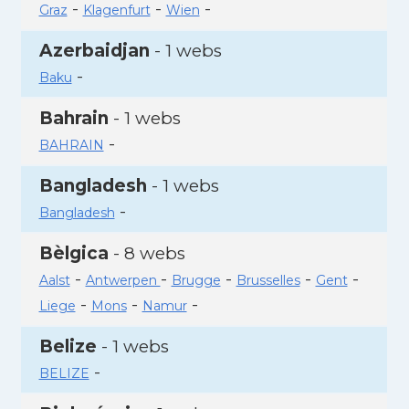
-
-
-
Graz
Klagenfurt
Wien
Azerbaidjan
- 1 webs
-
Baku
Bahrain
- 1 webs
-
BAHRAIN
Bangladesh
- 1 webs
-
Bangladesh
Bèlgica
- 8 webs
-
-
-
-
-
Aalst
Antwerpen
Brugge
Brusselles
Gent
-
-
-
Liege
Mons
Namur
Belize
- 1 webs
-
BELIZE