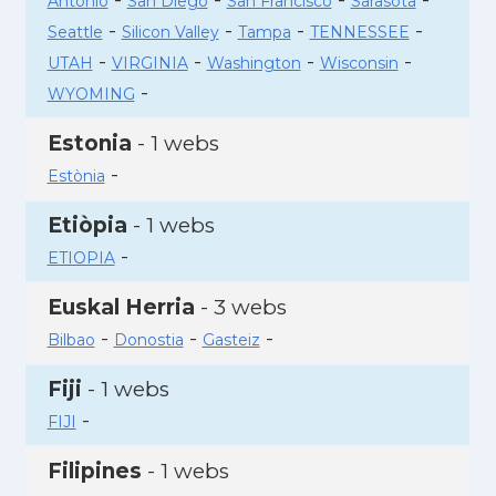
Antonio
San Diego
San Francisco
Sarasota
-
-
-
-
Seattle
Silicon Valley
Tampa
TENNESSEE
-
-
-
-
UTAH
VIRGINIA
Washington
Wisconsin
-
WYOMING
Estonia
- 1 webs
-
Estònia
Etiòpia
- 1 webs
-
ETIOPIA
Euskal Herria
- 3 webs
-
-
-
Bilbao
Donostia
Gasteiz
Fiji
- 1 webs
-
FIJI
Filipines
- 1 webs